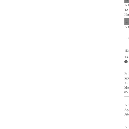
Ps 
TA
Har
L
Ps 
EE
1Kn
13
Ps 
KO
Kir
Mol
05:
Ps 
Apo
Pär
Ps 