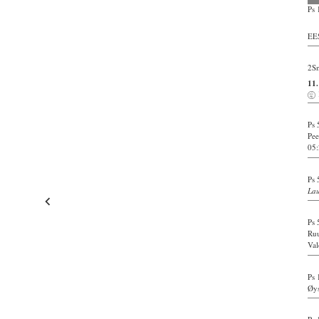
Ps 
EE
2Sm
11
Ps 
Pee
05:
Ps 
Lau
Ps 
Ru
Val
Ps 
Øys