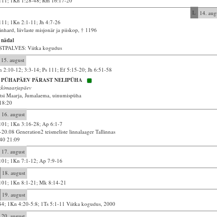
111; 1Kn 1:28-48; Rm 16:17-20
L
14. aug
111; 1Kn 2:1-11; Jh 4:7-26
nhard, liivlaste misjonär ja piiskop, † 1196
 nädal
STPALVES: Viitka kogudus
15. august
 2:10-12; 3:3-14; Ps 111; Ef 5:15-20; Jh 6:51-58
. PÜHAPÄEV PÄRAST NELIPÜHA
kkimaarjapäev
tsi Maarja, Jumalaema, uinumispüha
18:20
16. august
101; 1Kn 3:16-28; Ap 6:1-7
-20.08 Generation2 teismeliste linnalaager Tallinnas
40 21:09
17. august
101; 1Kn 7:1-12; Ap 7:9-16
18. august
101; 1Kn 8:1-21; Mk 8:14-21
19. august
84; 1Kn 4:20-5:8; 1Ts 5:1-11 Viitka kogudus, 2000
20. august