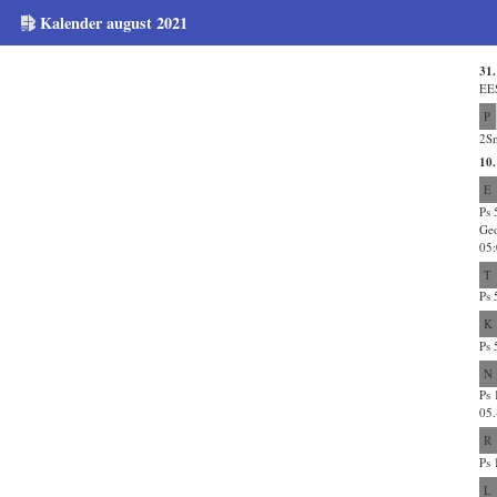
Kalender august 2021
31.
EE
P
2Sm
10
E
Ps 
Geo
05:
T
Ps 
K
Ps 
N
Ps 
05
R
Ps 
L