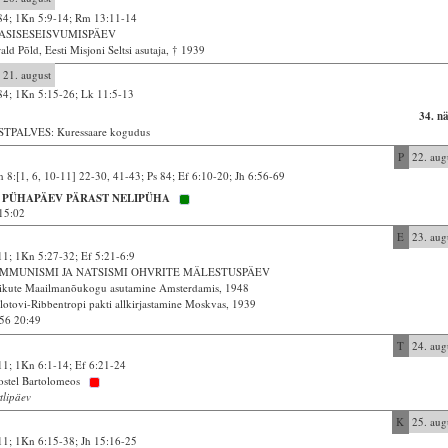
84; 1Kn 5:9-14; Rm 13:11-14
ASISESEISVUMISPÄEV
ald Põld, Eesti Misjoni Seltsi asutaja, † 1939
21. august
84; 1Kn 5:15-26; Lk 11:5-13
34. n
STPALVES: Kuressaare kogudus
P
22. aug
 8:[1, 6, 10-11] 22-30, 41-43; Ps 84; Ef 6:10-20; Jh 6:56-69
. PÜHAPÄEV PÄRAST NELIPÜHA
15:02
E
23. aug
11; 1Kn 5:27-32; Ef 5:21-6:9
MMUNISMI JA NATSISMI OHVRITE MÄLESTUSPÄEV
ikute Maailmanõukogu asutamine Amsterdamis, 1948
otovi-Ribbentropi pakti allkirjastamine Moskvas, 1939
56 20:49
T
24. aug
11; 1Kn 6:1-14; Ef 6:21-24
stel Bartolomeos
tlipäev
K
25. aug
11; 1Kn 6:15-38; Jh 15:16-25