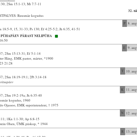
130; 2Sm 15:1-13; Mt 7:7-11
32. n
STPALVES: Ruusmäe kogudus
P
8. aug
 18:5-9, 15, 31-33; Ps 130; Ef 4:25-5:2; Jh 6:35, 41-51
. PÜHAPÄEV PÄRAST NELIPÜHA
16:50
E
9. aug
57; 2Sm 15:13-31; Ef 5:1-14
ter Häng, EMK pastor, märter, *1900
23 21:28
T
10. aug
57; 2Sm 18:19-19:1; 2Pt 3:14-18
ritsapäev
K
11. aug
57; 2Sm 19:2-19a; Jh 6:35-40
usmäe kogudus, 1960
do Ojassoo, EMK superintendent, † 1975
N
12. aug
111; 1Kn 1:1-30; Ap 6:8-15
tein Olsen, ÜMK piiskop, * 1944
R
13. aug