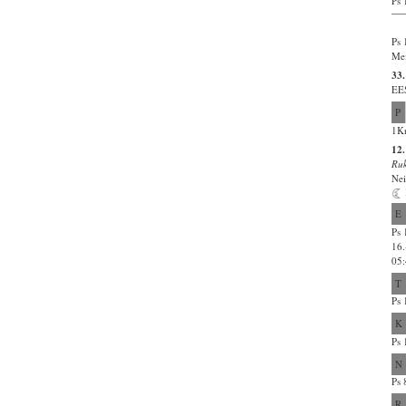
Ps 
Ps 
Mei
33.
EE
P
1Kn
12
Ru
Nei
E
Ps 
16.
05:
T
Ps 
K
Ps 
N
Ps 
R