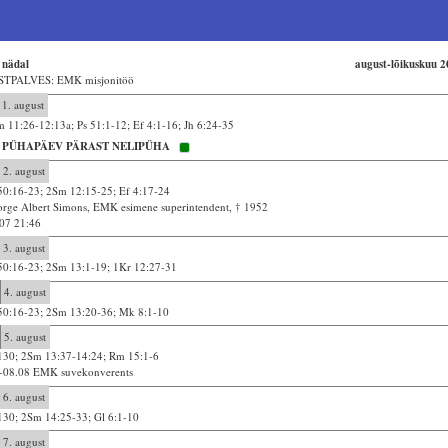
 nädal
august-lõikuskuu 
STPALVES: EMK misjonitöö
1. august
 11:26-12:13a; Ps 51:1-12; Ef 4:1-16; Jh 6:24-35
. PÜHAPÄEV PÄRAST NELIPÜHA
2. august
50:16-23; 2Sm 12:15-25; Ef 4:17-24
rge Albert Simons, EMK esimene superintendent, † 1952
07 21:46
3. august
50:16-23; 2Sm 13:1-19; 1Kr 12:27-31
4. august
50:16-23; 2Sm 13:20-36; Mk 8:1-10
5. august
130; 2Sm 13:37-14:24; Rm 15:1-6
.-08.08 EMK suvekonverents
6. august
130; 2Sm 14:25-33; Gl 6:1-10
7. august