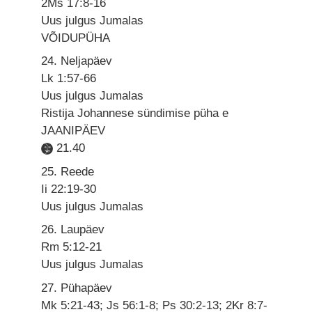
2Ms 17:8-16
Uus julgus Jumalas
VÕIDUPÜHA
24. Neljapäev
Lk 1:57-66
Uus julgus Jumalas
Ristija Johannese sündimise püha e
JAANIPÄEV
21.40
25. Reede
Ii 22:19-30
Uus julgus Jumalas
26. Laupäev
Rm 5:12-21
Uus julgus Jumalas
27. Pühapäev
Mk 5:21-43; Js 56:1-8; Ps 30:2-13; 2Kr 8:7-