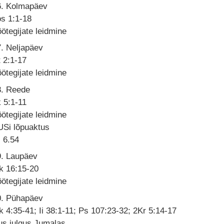
6. Kolmapäev
s 1:1-18
ötegijate leidmine
. Neljapäev
 2:1-17
ötegijate leidmine
8. Reede
 5:1-11
ötegijate leidmine
USi lõpuaktus
6.54
9. Laupäev
k 16:15-20
ötegijate leidmine
0. Pühapäev
 4:35-41; Ii 38:1-11; Ps 107:23-32; 2Kr 5:14-17
us julgus Jumalas