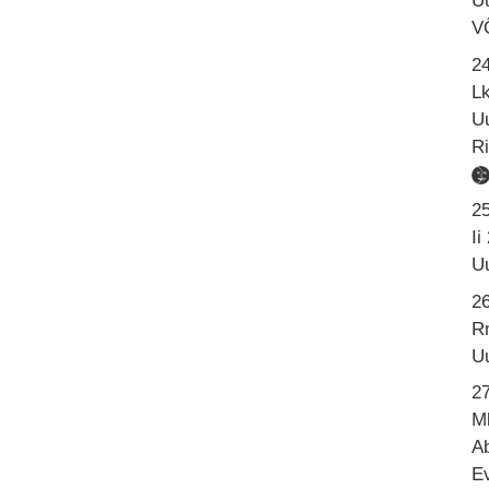
U
V
24
Lk
U
R
2
Ii
U
2
R
U
2
Mk
Ab
Ev