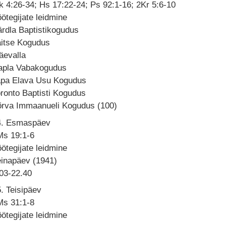
 4:26-34; Hs 17:22-24; Ps 92:1-16; 2Kr 5:6-10
ötegijate leidmine
rdla Baptistikogudus
aitse Kogudus
äevalla
apla Vabakogudus
apa Elava Usu Kogudus
ronto Baptisti Kogudus
õrva Immaanueli Kogudus (100)
4. Esmaspäev
Ms 19:1-6
ötegijate leidmine
einapäev (1941)
03-22.40
. Teisipäev
Ms 31:1-8
ötegijate leidmine