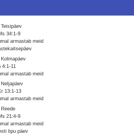
 Teisipäev
Ms 34:1-9
umal armastab meid
astekaitsepäev
. Kolmapäev
 4:1-11
umal armastab meid
 Neljapäev
r 13:1-13
umal armastab meid
. Reede
Ms 21:4-9
umal armastab meid
sti lipu päev