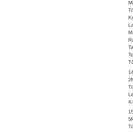
Mk
Tö
Kä
L
M
R
T
To
T
1
2
Tö
L
4.
15
5
Tö