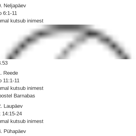
. Neljapäev
o 6:1-11
mal kutsub inimest
3.53
1. Reede
o 11:1-11
mal kutsub inimest
postel Barnabas
2. Laupäev
k 14:15-24
mal kutsub inimest
3. Pühapäev