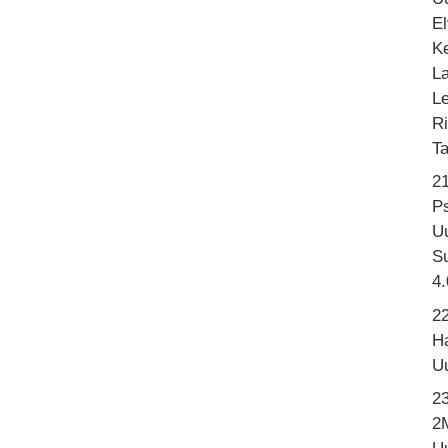
El
K
L
Le
Ri
Ta
2
P
U
S
4.
22
H
U
2
2