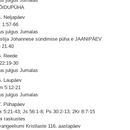
us julgus Jumalas
ÕIDUPÜHA
. Neljapäev
 1:57-66
us julgus Jumalas
istija Johannese sündimise püha e JAANIPÄEV
21.40
5. Reede
 22:19-30
us julgus Jumalas
6. Laupäev
m 5:12-21
us julgus Jumalas
7. Pühapäev
 5:21-43; Js 56:1-8; Ps 30:2-13; 2Kr 8:7-15
i raskustes
angeeliumi Kristlaste 116. aastapäev