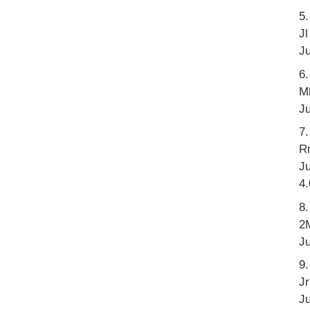
5
Jl
J
6
Mk
Ju
7
R
Ju
4.
8.
2
Ju
9
Jr
Ju