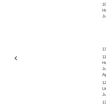
10
H
Ju
1
1
H
Ju
A
1
L
Ju
1