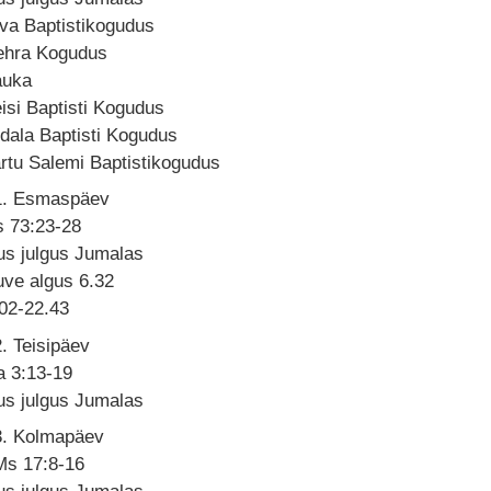
va Baptistikogudus
ehra Kogudus
auka
isi Baptisti Kogudus
dala Baptisti Kogudus
rtu Salemi Baptistikogudus
1. Esmaspäev
s 73:23-28
us julgus Jumalas
uve algus 6.32
02-22.43
. Teisipäev
a 3:13-19
us julgus Jumalas
3. Kolmapäev
Ms 17:8-16