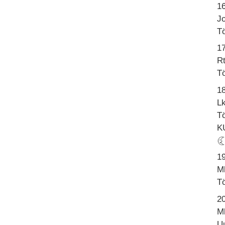
1
Jo
Tö
17
Rt
Tö
1
Lk
Tö
K
1
M
Tö
2
Mk
U