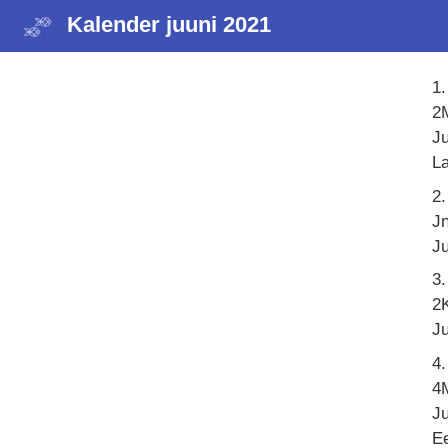
Kalender juuni 2021
1.
2
J
L
2
Jn
J
3.
2K
J
4
4
J
Ee