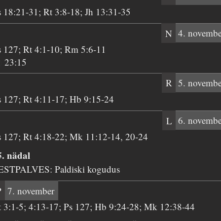
s 18:21-31; Rt 3:8-18; Jh 13:31-35
N
4. novembe
s 127; Rt 4:1-10; Rm 5:6-11
23:15
R
5. novembe
s 127; Rt 4:11-17; Hb 9:15-24
L
6. novembe
s 127; Rt 4:18-22; Mk 11:12-14, 20-24
5. nädal
ESTPALVES: Paldiski kogudus
P
7. november
t 3:1-5; 4:13-17; Ps 127; Hb 9:24-28; Mk 12:38-44