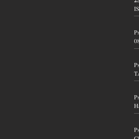
I
P
0
P
T
P
H
P
C