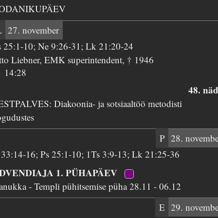
ODANIKUPÄEV
L
27. november
s 25:1-10; Ne 9:26-31; Lk 21:20-24
tto Liebner, EMK superintendent, † 1946
14:28
48. näd
ESTPALVES: Diakoonia- ja sotsiaaltöö metodisti
ogudustes
P
28. novembe
r 33:14-16; Ps 25:1-10; 1Ts 3:9-13; Lk 21:25-36
DVENDIAJA 1. PÜHAPÄEV
anukka - Templi pühitsemise püha 28.11 - 06.12
E
29. novembe