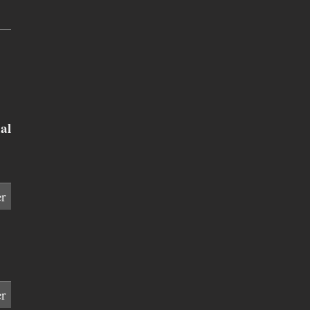
al
r
r