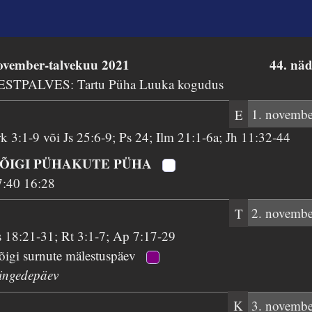
ovember-talvekuu 2021
44. näd
ESTPALVES: Tartu Püha Luuka kogudus
E
1. novembe
k 3:1-9 või Js 25:6-9; Ps 24; Ilm 21:1-6a; Jh 11:32-44
ÕIGI PÜHAKUTE PÜHA
7:40 16:28
T
2. novembe
s 18:21-31; Rt 3:1-7; Ap 7:17-29
õigi surnute mälestuspäev
ingedepäev
K
3. novembe