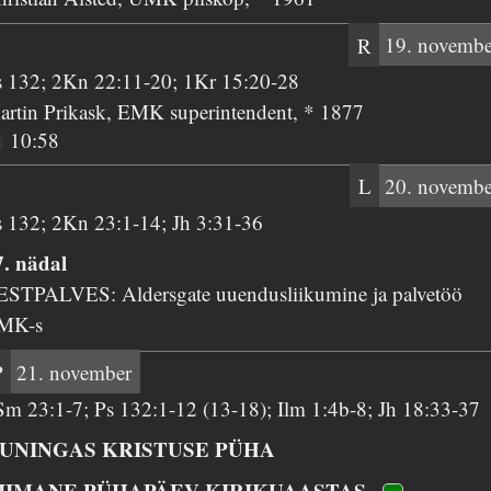
R
19. novembe
s 132; 2Kn 22:11-20; 1Kr 15:20-28
artin Prikask, EMK superintendent, * 1877
10:58
L
20. novembe
s 132; 2Kn 23:1-14; Jh 3:31-36
7. nädal
ESTPALVES: Aldersgate uuendusliikumine ja palvetöö
MK-s
P
21. november
Sm 23:1-7; Ps 132:1-12 (13-18); Ilm 1:4b-8; Jh 18:33-37
UNINGAS KRISTUSE PÜHA
IIMANE PÜHAPÄEV KIRIKUAASTAS