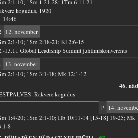
Sm 2:1-10; 1Sm 1:21-28; 1Tm 6:11-21
akvere kogudus, 1920
14:46
R
12. november
Sm 2:1-10; 1Sm 2:18-21; Kl 2:6-15
2.-13.11 Global Leadrship Summit juhtimiskonverents
L
13. november
Sm 2:1-10; 1Sm 3:1-18; Mk 12:1-12
46. näd
ESTPALVES: Rakvere kogudus
P
14. novembe
Sm 1:4-20; 1Sm 2:1-10; Hb 10:11-14 [15-18] 19-25; Mk
3:1-8
5. PÜHAPÄEV PÄRAST NELIPÜHA