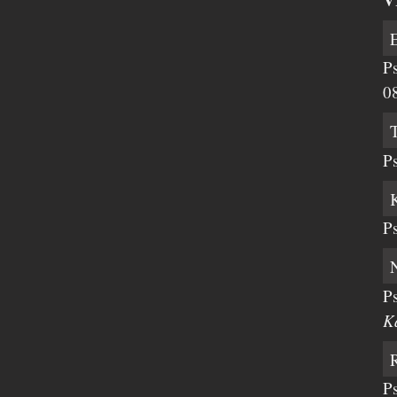
P
0
P
P
P
K
P