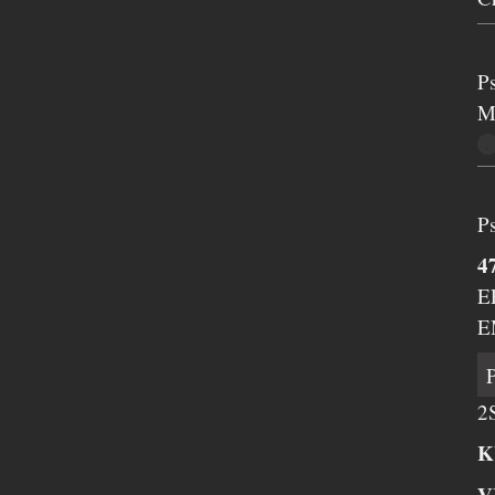
P
M
P
4
E
E
2
K
V