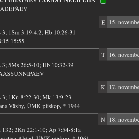
SADEPÄEV
E
15. novembe
s 3; 1Sm 3:19-4:2; Hb 10:26-31
8:15 15:55
T
16. novembe
s 3; 5Ms 26:5-10; Hb 10:32-39
AASSÜNNIPÄEV
K
17. novembe
s 3; 1Kn 8:22-30; Mk 13:9-23
ans Växby, ÜMK piiskop, * 1944
N
18. novembe
s 132; 2Kn 22:1-10; Ap 7:54-8:1a
hristian Alsted, ÜMK piiskop, * 1961