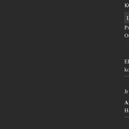
K
P
O
E
k
J
A
H