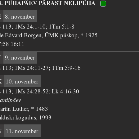
4. PÜHAPÄEV PÄRAST NELIPÜHA
E
8. november
s 113; 1Ms 24:1-10; 1Tm 5:1-8
le Edvard Borgen, ÜMK piiskop, * 1925
7:58 16:11
T
9. november
s 113; 1Ms 24:11-27; 1Tm 5:9-16
K
10. november
s 113; 1Ms 24:28-52; Lk 4:16-30
ardipäev
artin Luther, * 1483
aldiski kogudus, 1993
N
11. november