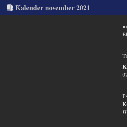
Kalender november 2021
n
E
Tr
K
0
P
K
H