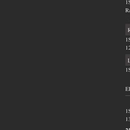
1
R
1
1
1
E
1
1
2