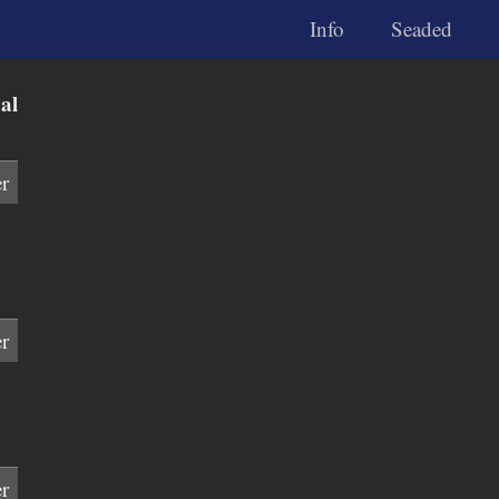
Info
Seaded
al
r
r
r