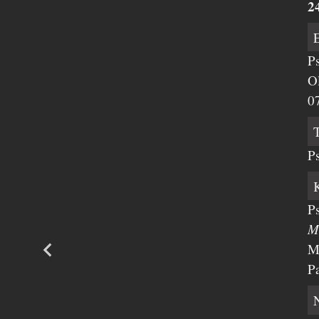
2
P
O
0
P
P
M
M
P