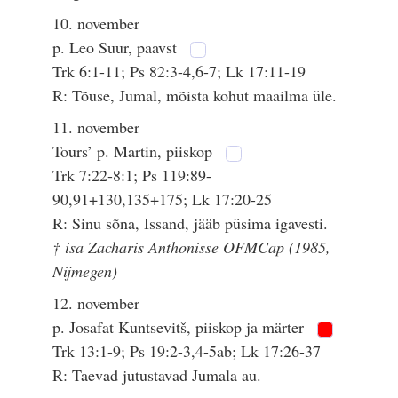
10. november
p. Leo Suur, paavst
Trk 6:1-11; Ps 82:3-4,6-7; Lk 17:11-19
R: Tõuse, Jumal, mõista kohut maailma üle.
11. november
Tours’ p. Martin, piiskop
Trk 7:22-8:1; Ps 119:89-
90,91+130,135+175; Lk 17:20-25
R: Sinu sõna, Issand, jääb püsima igavesti.
† isa Zacharis Anthonisse OFMCap (1985,
Nijmegen)
12. november
p. Josafat Kuntsevitš, piiskop ja märter
Trk 13:1-9; Ps 19:2-3,4-5ab; Lk 17:26-37
R: Taevad jutustavad Jumala au.