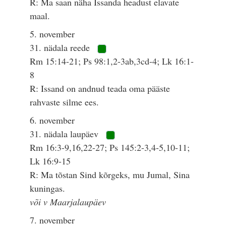
R: Ma saan näha Issanda headust elavate
maal.
5. november
31. nädala reede
Rm 15:14-21; Ps 98:1,2-3ab,3cd-4; Lk 16:1-
8
R: Issand on andnud teada oma pääste
rahvaste silme ees.
6. november
31. nädala laupäev
Rm 16:3-9,16,22-27; Ps 145:2-3,4-5,10-11;
Lk 16:9-15
R: Ma tõstan Sind kõrgeks, mu Jumal, Sina
kuningas.
või v Maarjalaupäev
7. november