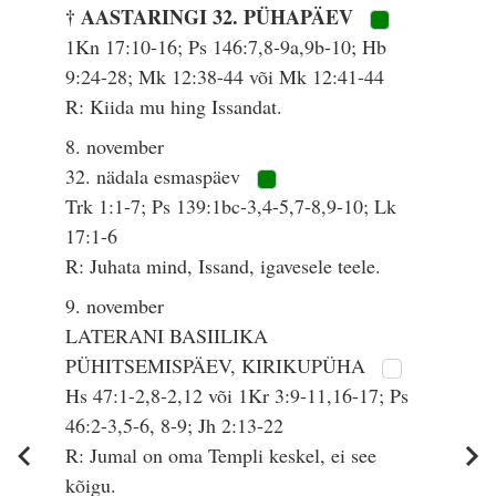
† AASTARINGI 32. PÜHAPÄEV
1Kn 17:10-16; Ps 146:7,8-9a,9b-10; Hb
9:24-28; Mk 12:38-44 või Mk 12:41-44
R: Kiida mu hing Issandat.
8. november
32. nädala esmaspäev
Trk 1:1-7; Ps 139:1bc-3,4-5,7-8,9-10; Lk
17:1-6
R: Juhata mind, Issand, igavesele teele.
9. november
LATERANI BASIILIKA
PÜHITSEMISPÄEV, KIRIKUPÜHA
Hs 47:1-2,8-2,12 või 1Kr 3:9-11,16-17; Ps
46:2-3,5-6, 8-9; Jh 2:13-22
R: Jumal on oma Templi keskel, ei see
kõigu.