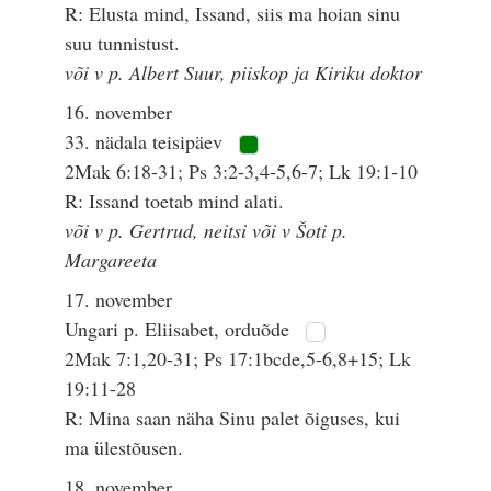
R: Elusta mind, Issand, siis ma hoian sinu
suu tunnistust.
või v p. Albert Suur, piiskop ja Kiriku doktor
16. november
33. nädala teisipäev
2Mak 6:18-31; Ps 3:2-3,4-5,6-7; Lk 19:1-10
R: Issand toetab mind alati.
või v p. Gertrud, neitsi või v Šoti p.
Margareeta
17. november
Ungari p. Eliisabet, orduõde
2Mak 7:1,20-31; Ps 17:1bcde,5-6,8+15; Lk
19:11-28
R: Mina saan näha Sinu palet õiguses, kui
ma ülestõusen.
18. november