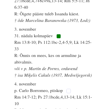
27:1bcde,4,7+8c+9a,13-14; Rm 5:5-11; Jh
6:37-40
R: Õigete pääste tuleb Issanda käest.
† õde Marcelina Baranowska (1973, Łodz)
3. november
31. nädala kolmapäev
Rm 13:8-10; Ps 112:1bc-2,4-5,9; Lk 14:25-
33
R: Õnnis on mees, kes on armuline ja
abivalmis.
või v p. Martín de Porres, orduvend
† isa Miķelis Cakuls (1937, Medvešjegorsk)
4. november
p. Carlo Borromeo, piiskop
Rm 14:7-12; Ps 27:1bcde,4,13-14; Lk 15:1-
10