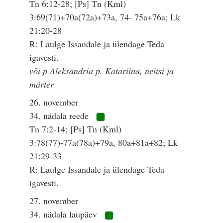
Tn 6:12-28; [Ps] Tn (Kml)
3:69(71)+70a(72a)+73a, 74- 75a+76a; Lk
21:20-28
R: Laulge Issandale ja ülendage Teda
igavesti.
või p Aleksandria p. Katariina, neitsi ja
märter
26. november
34. nädala reede
Tn 7:2-14; [Ps] Tn (Kml)
3:78(77)-77a(78a)+79a, 80a+81a+82; Lk
21:29-33
R: Laulge Issandale ja ülendage Teda
igavesti.
27. november
34. nädala laupäev