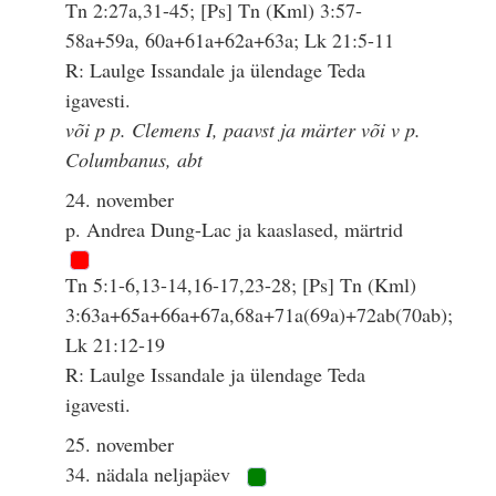
Tn 2:27a,31-45; [Ps] Tn (Kml) 3:57-
58a+59a, 60a+61a+62a+63a; Lk 21:5-11
R: Laulge Issandale ja ülendage Teda
igavesti.
või p p. Clemens I, paavst ja märter või v p.
Columbanus, abt
24. november
p. Andrea Dung-Lac ja kaaslased, märtrid
Tn 5:1-6,13-14,16-17,23-28; [Ps] Tn (Kml)
3:63a+65a+66a+67a,68a+71a(69a)+72ab(70ab);
Lk 21:12-19
R: Laulge Issandale ja ülendage Teda
igavesti.
25. november
34. nädala neljapäev