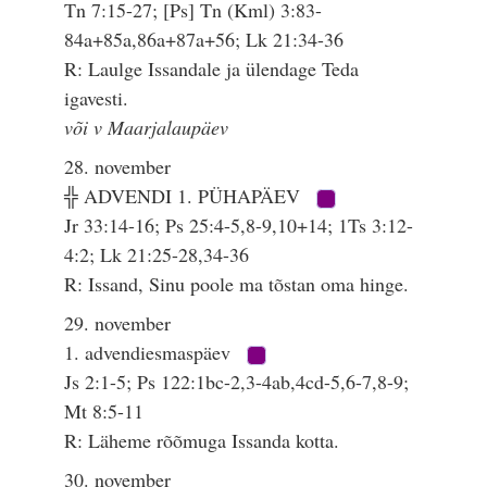
Tn 7:15-27; [Ps] Tn (Kml) 3:83-
84a+85a,86a+87a+56; Lk 21:34-36
R: Laulge Issandale ja ülendage Teda
igavesti.
või v Maarjalaupäev
28. november
╬ ADVENDI 1. PÜHAPÄEV
Jr 33:14-16; Ps 25:4-5,8-9,10+14; 1Ts 3:12-
4:2; Lk 21:25-28,34-36
R: Issand, Sinu poole ma tõstan oma hinge.
29. november
1. advendiesmaspäev
Js 2:1-5; Ps 122:1bc-2,3-4ab,4cd-5,6-7,8-9;
Mt 8:5-11
R: Läheme rõõmuga Issanda kotta.
30. november