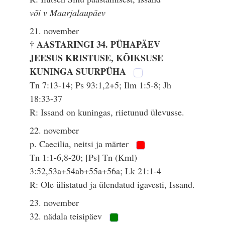
või v Maarjalaupäev
21. november
† AASTARINGI 34. PÜHAPÄEV
JEESUS KRISTUSE, KÕIKSUSE
KUNINGA SUURPÜHA
Tn 7:13-14; Ps 93:1,2+5; Ilm 1:5-8; Jh
18:33-37
R: Issand on kuningas, riietunud ülevusse.
22. november
p. Caecilia, neitsi ja märter
Tn 1:1-6,8-20; [Ps] Tn (Kml)
3:52,53a+54ab+55a+56a; Lk 21:1-4
R: Ole ülistatud ja ülendatud igavesti, Issand.
23. november
32. nädala teisipäev