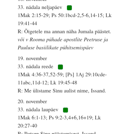
33. nädala neljapäev
1Mak 2:15-29; Ps 50:1bcd-2,5-6,14-15; Lk
19:41-44
R: Õigetele ma annan näha Jumala päästet.
või v Rooma pühade apostlite Peetruse ja
Pauluse basiilikate pühitsemispäev
19. november
33. nädala reede
1Mak 4:36-37,52-59; [Ps] 1Aj 29:10cde-
11abc,11d-12; Lk 19:45-48
R: Me ülistame Sinu aulist nime, Issand.
20. november
33. nädala laupäev
1Mak 6:1-13; Ps 9:2-3,4+6,16+19; Lk
20:27-40
R: Ilutsen Sinu päästamisest, Issand