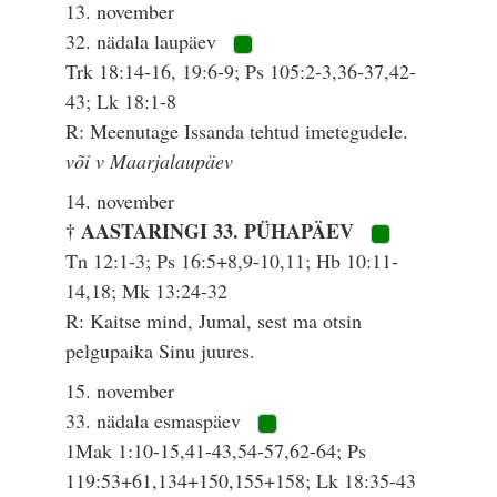
13. november
32. nädala laupäev
Trk 18:14-16, 19:6-9; Ps 105:2-3,36-37,42-
43; Lk 18:1-8
R: Meenutage Issanda tehtud imetegudele.
või v Maarjalaupäev
14. november
† AASTARINGI 33. PÜHAPÄEV
Tn 12:1-3; Ps 16:5+8,9-10,11; Hb 10:11-
14,18; Mk 13:24-32
R: Kaitse mind, Jumal, sest ma otsin
pelgupaika Sinu juures.
15. november
33. nädala esmaspäev
1Mak 1:10-15,41-43,54-57,62-64; Ps
119:53+61,134+150,155+158; Lk 18:35-43