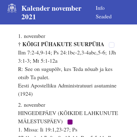
Kalender november
Info
2021
Seaded
1. november
† KÕIGI PÜHAKUTE SUURPÜHA
Ilm 7:2-4,9-14; Ps 24:1bc-2,3-4abc,5-6; 1Jh
3:1-3; Mt 5:1-12a
R: See on sugupõlv, kes Teda nõuab ja kes
otsib Ta palet.
Eesti Apostelliku Administratuuri asutamine
(1924)
2. november
HINGEDEPÄEV (KÕIKIDE LAHKUNUTE
MÄLESTUSPÄEV)
1. Missa: Ii 19:1,23-27; Ps