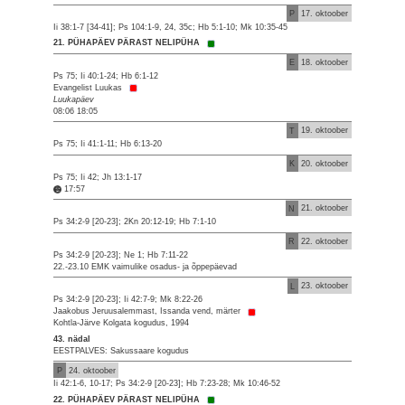
P
17. oktoober
Ii 38:1-7 [34-41]; Ps 104:1-9, 24, 35c; Hb 5:1-10; Mk 10:35-45
21. PÜHAPÄEV PÄRAST NELIPÜHA
E
18. oktoober
Ps 75; Ii 40:1-24; Hb 6:1-12
Evangelist Luukas
Luukapäev
08:06 18:05
T
19. oktoober
Ps 75; Ii 41:1-11; Hb 6:13-20
K
20. oktoober
Ps 75; Ii 42; Jh 13:1-17
17:57
N
21. oktoober
Ps 34:2-9 [20-23]; 2Kn 20:12-19; Hb 7:1-10
R
22. oktoober
Ps 34:2-9 [20-23]; Ne 1; Hb 7:11-22
22.-23.10 EMK vaimulike osadus- ja õppepäevad
L
23. oktoober
Ps 34:2-9 [20-23]; Ii 42:7-9; Mk 8:22-26
Jaakobus Jeruusalemmast, Issanda vend, märter
Kohtla-Järve Kolgata kogudus, 1994
43. nädal
EESTPALVES: Sakussaare kogudus
P
24. oktoober
Ii 42:1-6, 10-17; Ps 34:2-9 [20-23]; Hb 7:23-28; Mk 10:46-52
22. PÜHAPÄEV PÄRAST NELIPÜHA