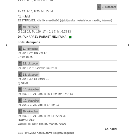
Ps 22: 2-16; Ii 18; Hb 4:1-11
L
9. oktoober
Ps 22: 2-16; Ii 20; Mt 15:1-9
41. nädal
EESTPALVES: Kristlik meediatöö (ajakirjandus, televisioon, raadio, internet)
P
10. oktoober
Jl 2:21-27; Ps 126; 1Tm 2:1-7; Mt 6:25-33
20. PÜHAPÄEV PÄRAST NELIPÜHA
Lõikustänupüha
E
11. oktoober
Ps 39; Ii 26; Ilm 7:9-17
07:49 18:25
T
12. oktoober
Ps 39; Ii 28:12-29:10; Ilm 8:1-5
K
13. oktoober
Ps 39; Ii 32; Lk 16:19-31
06:25
N
14. oktoober
Ps 104:1-9, 24, 35b; Ii 36:1-16; Rm 15:7-13
R
15. oktoober
Ps 104:1-9, 24, 35b; Ii 37; Ilm 17
L
16. oktoober
Ps 104:1-9, 24, 35b; Ii 39; Lk 22:24-30
HÕIMUPÄEV
Vassili Prii, EMK pastor, märter, *1909
42. nädal
EESTPALVES: Kohtla-Järve Kolgata kogudus