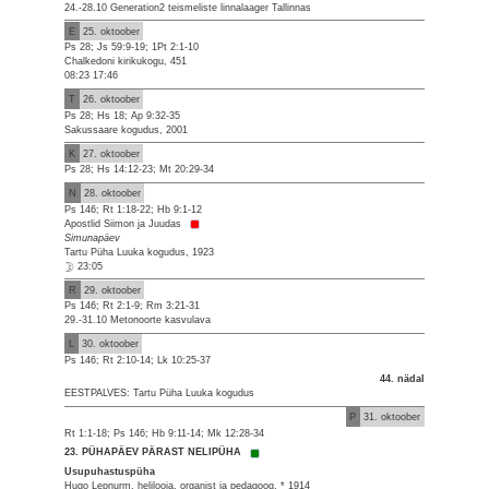
24.-28.10 Generation2 teismeliste linnalaager Tallinnas
E
25. oktoober
Ps 28; Js 59:9-19; 1Pt 2:1-10
Chalkedoni kirikukogu, 451
08:23 17:46
T
26. oktoober
Ps 28; Hs 18; Ap 9:32-35
Sakussaare kogudus, 2001
K
27. oktoober
Ps 28; Hs 14:12-23; Mt 20:29-34
N
28. oktoober
Ps 146; Rt 1:18-22; Hb 9:1-12
Apostlid Siimon ja Juudas
Simunapäev
Tartu Püha Luuka kogudus, 1923
23:05
R
29. oktoober
Ps 146; Rt 2:1-9; Rm 3:21-31
29.-31.10 Metonoorte kasvulava
L
30. oktoober
Ps 146; Rt 2:10-14; Lk 10:25-37
44. nädal
EESTPALVES: Tartu Püha Luuka kogudus
P
31. oktoober
Rt 1:1-18; Ps 146; Hb 9:11-14; Mk 12:28-34
23. PÜHAPÄEV PÄRAST NELIPÜHA
Usupuhastuspüha
Hugo Lepnurm, helilooja, organist ja pedagoog, * 1914