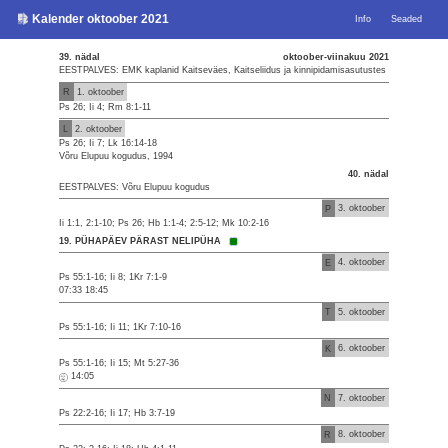
Kalender oktoober 2021
Info
Seaded
39. nädal
oktoober-viinakuu 2021
EESTPALVES: EMK kaplanid Kaitseväes, Kaitseliidus ja kinnipidamisasutustes
R
1. oktoober
Ps 26; Ii 4; Rm 8:1-11
L
2. oktoober
Ps 26; Ii 7; Lk 16:14-18
Võru Elupuu kogudus, 1994
40. nädal
EESTPALVES: Võru Elupuu kogudus
P
3. oktoober
Ii 1:1, 2:1-10; Ps 26; Hb 1:1-4; 2:5-12; Mk 10:2-16
19. PÜHAPÄEV PÄRAST NELIPÜHA
E
4. oktoober
Ps 55:1-16; Ii 8; 1Kr 7:1-9
07:33 18:45
T
5. oktoober
Ps 55:1-16; Ii 11; 1Kr 7:10-16
K
6. oktoober
Ps 55:1-16; Ii 15; Mt 5:27-36
14:05
N
7. oktoober
Ps 22:2-16; Ii 17; Hb 3:7-19
R
8. oktoober