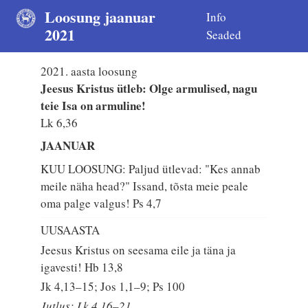
Loosung jaanuar
Info
2021
Seaded
2021. aasta loosung
Jeesus Kristus ütleb: Olge armulised, nagu
teie Isa on armuline!
Lk 6,36
JAANUAR
KUU LOOSUNG: Paljud ütlevad: "Kes annab
meile näha head?" Issand, tõsta meie peale
oma palge valgus!
Ps 4,7
UUSAASTA
Jeesus Kristus on seesama eile ja täna ja
igavesti!
Hb 13,8
Jk 4,13–15; Jos 1,1–9; Ps 100
Jutlus: Lk 4,16–21