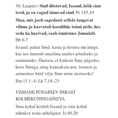
Sind ülistavad, Issand, kõik sinu
30. Laupäev
teod, ja su vagad tänavad sind.
Ps 145,10
Maa, mis joob sagedasti sellele langevat
vihma ja kasvatab kasulikke taimi neile, kes
seda ka harivad, saab õnnistuse Jumalalt.
Hb 6,7
Issand, palun Sind: kasta ja kosuta mu hinge,
kui see muutub maailma tuultes põudseks ja
rammutuks. Õnnista, et käiksin Sinu jälgedes,
koos Sinuga, ning kannaksin usu, lootuse ja
armastuse häid vilju Sinu nime austuseks!
Ilm 15,1–4; Lk 7,18–23
VIIMANE PÜHAPÄEV PÄRAST
KOLMEKUNINGAPÄEVA
Sinu kohal koidab Issand ja sinu kohal
nähakse tema auhiilgust.
Js 60,2b