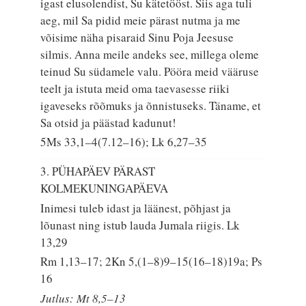
igast elusolendist, Su kätetööst. Siis aga tuli
aeg, mil Sa pidid meie pärast nutma ja me
võisime näha pisaraid Sinu Poja Jeesuse
silmis. Anna meile andeks see, millega oleme
teinud Su südamele valu. Pööra meid vääruse
teelt ja istuta meid oma taevasesse riiki
igaveseks rõõmuks ja õnnistuseks. Täname, et
Sa otsid ja päästad kadunut!
5Ms 33,1–4(7.12–16); Lk 6,27–35
3. PÜHAPÄEV PÄRAST
KOLMEKUNINGAPÄEVA
Inimesi tuleb idast ja läänest, põhjast ja
lõunast ning istub lauda Jumala riigis.
Lk
13,29
Rm 1,13–17; 2Kn 5,(1–8)9–15(16–18)19a; Ps
16
Jutlus: Mt 8,5–13