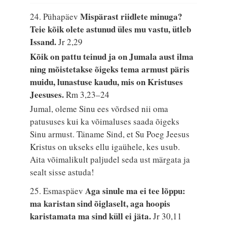
Mispärast riidlete minuga?
24. Pühapäev
Teie kõik olete astunud üles mu vastu, ütleb
Issand.
Jr 2,29
Kõik on pattu teinud ja on Jumala aust ilma
ning mõistetakse õigeks tema armust päris
muidu, lunastuse kaudu, mis on Kristuses
Jeesuses.
Rm 3,23–24
Jumal, oleme Sinu ees võrdsed nii oma
patususes kui ka võimaluses saada õigeks
Sinu armust. Täname Sind, et Su Poeg Jeesus
Kristus on ukseks ellu igaühele, kes usub.
Aita võimalikult paljudel seda ust märgata ja
sealt sisse astuda!
Aga sinule ma ei tee lõppu:
25. Esmaspäev
ma karistan sind õiglaselt, aga hoopis
karistamata ma sind küll ei jäta.
Jr 30,11