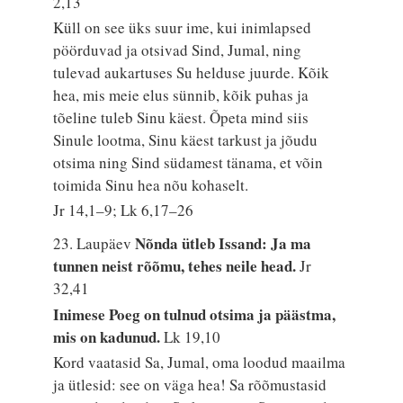
2,13
Küll on see üks suur ime, kui inimlapsed
pöörduvad ja otsivad Sind, Jumal, ning
tulevad aukartuses Su helduse juurde. Kõik
hea, mis meie elus sünnib, kõik puhas ja
tõeline tuleb Sinu käest. Õpeta mind siis
Sinule lootma, Sinu käest tarkust ja jõudu
otsima ning Sind südamest tänama, et võin
toimida Sinu hea nõu kohaselt.
Jr 14,1–9; Lk 6,17–26
Nõnda ütleb Issand: Ja ma
23. Laupäev
tunnen neist rõõmu, tehes neile head.
Jr
32,41
Inimese Poeg on tulnud otsima ja päästma,
mis on kadunud.
Lk 19,10
Kord vaatasid Sa, Jumal, oma loodud maailma
ja ütlesid: see on väga hea! Sa rõõmustasid