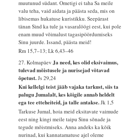
muutunud südant. Ometigi ei taha Sa meile
valu teha, vaid aidata ja päästa seda, mis on
libisemas hukatuse kuristikku. Seepärast
tänan Sind ka tule ja vasaralöögi eest, kui pole
enam muud võimalust tagasipöördumiseks
Sinu juurde. Issand, päästa meid!
Rm 15,7–13; Lk 6,43–46
Ja need, kes olid eksivaimus,
27. Kolmapäev
tulevad mõistusele ja nurisejad võtavad
õpetust.
Js 29,24
Kui kellelgi teist jääb vajaka tarkust, siis ta
palugu Jumalalt, kes kõigile annab heldelt
ega tee etteheiteid, ja talle antakse.
Jk 1,5
Tarkuse Jumal, hoia meid eksitavate vaimude
eest ning kingi meile taipu Sinu sõnade ja
tegude mõistmiseks. Anna andeks ka kõik
nurinad, kui kannatamatuse ajel oleme