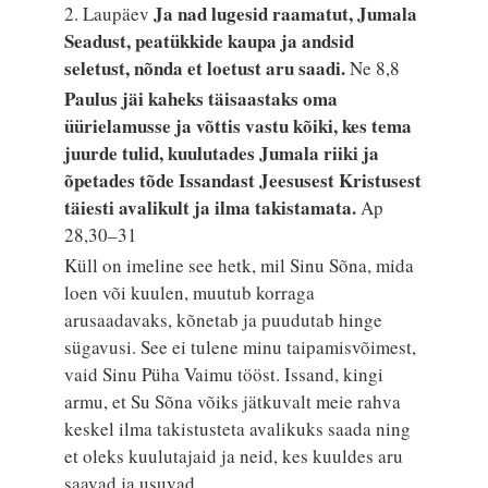
Ja nad lugesid raamatut, Jumala
2. Laupäev
Seadust, peatükkide kaupa ja andsid
seletust, nõnda et loetust aru saadi.
Ne 8,8
Paulus jäi kaheks täisaastaks oma
üürielamusse ja võttis vastu kõiki, kes tema
juurde tulid, kuulutades Jumala riiki ja
õpetades tõde Issandast Jeesusest Kristusest
täiesti avalikult ja ilma takistamata.
Ap
28,30–31
Küll on imeline see hetk, mil Sinu Sõna, mida
loen või kuulen, muutub korraga
arusaadavaks, kõnetab ja puudutab hinge
sügavusi. See ei tulene minu taipamisvõimest,
vaid Sinu Püha Vaimu tööst. Issand, kingi
armu, et Su Sõna võiks jätkuvalt meie rahva
keskel ilma takistusteta avalikuks saada ning
et oleks kuulutajaid ja neid, kes kuuldes aru
saavad ja usuvad.