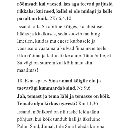
rõõmsad; kui vaesed, kes aga teevad paljusid
rikkaks; kui need, kellel ei ole midagi ja kelle
päralt on kõik.
2Kr 6,4.10
Issand, olla Su abiline kõiges, ka ahistuses,
hädas ja kitsikuses, seda soovib mu hing!
Imetlen, kuidas mu enese kurbusele ja
vaesusele vaatamata külvad Sina meie teele
ikka rõõmu ja külluslikke ande. Tänu Sulle, et
Su vägi on suurem kui kõik muu siin
maailmas!
Sina annad kõigile elu ja
18. Esmaspäev
taevavägi kummardab sind.
Ne 9,6
Jah, temast ja tema läbi ja temasse on kõik.
Temale olgu kirkus igavesti!
Rm 11,36
Issand, mõnikord on nii raske leida tänu
põhjust, kui kõik tundub hall ja üksluine.
Palun Sind, Jumal, tule Sina heleda kiirena