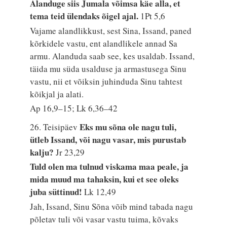
Alanduge siis Jumala võimsa käe alla, et
tema teid ülendaks õigel ajal.
1Pt 5,6
Vajame alandlikkust, sest Sina, Issand, paned
kõrkidele vastu, ent alandlikele annad Sa
armu. Alanduda saab see, kes usaldab. Issand,
täida mu süda usalduse ja armastusega Sinu
vastu, nii et võiksin juhinduda Sinu tahtest
kõikjal ja alati.
Ap 16,9–15; Lk 6,36–42
Eks mu sõna ole nagu tuli,
26. Teisipäev
ütleb Issand, või nagu vasar, mis purustab
kalju?
Jr 23,29
Tuld olen ma tulnud viskama maa peale, ja
mida muud ma tahaksin, kui et see oleks
juba süttinud!
Lk 12,49
Jah, Issand, Sinu Sõna võib mind tabada nagu
põletav tuli või vasar vastu tuima, kõvaks