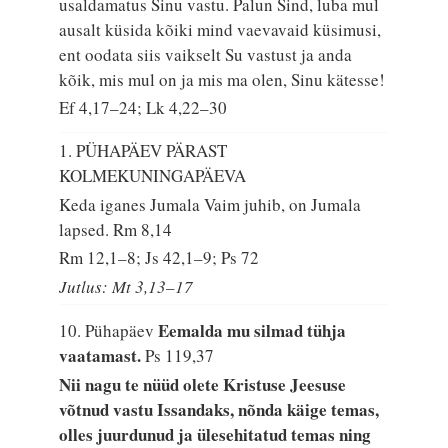
usaldamatus Sinu vastu. Palun Sind, luba mul
ausalt küsida kõiki mind vaevavaid küsimusi,
ent oodata siis vaikselt Su vastust ja anda
kõik, mis mul on ja mis ma olen, Sinu kätesse!
Ef 4,17–24; Lk 4,22–30
1. PÜHAPÄEV PÄRAST
KOLMEKUNINGAPÄEVA
Keda iganes Jumala Vaim juhib, on Jumala
lapsed.
Rm 8,14
Rm 12,1–8; Js 42,1–9; Ps 72
Jutlus: Mt 3,13–17
Eemalda mu silmad tühja
10. Pühapäev
vaatamast.
Ps 119,37
Nii nagu te nüüd olete Kristuse Jeesuse
võtnud vastu Issandaks, nõnda käige temas,
olles juurdunud ja ülesehitatud temas ning