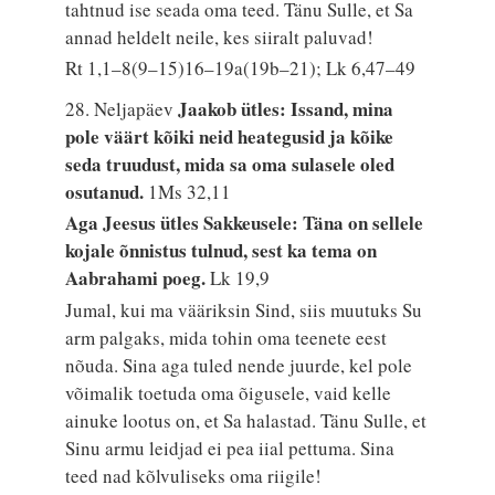
tahtnud ise seada oma teed. Tänu Sulle, et Sa
annad heldelt neile, kes siiralt paluvad!
Rt 1,1–8(9–15)16–19a(19b–21); Lk 6,47–49
Jaakob ütles: Issand, mina
28. Neljapäev
pole väärt kõiki neid heategusid ja kõike
seda truudust, mida sa oma sulasele oled
osutanud.
1Ms 32,11
Aga Jeesus ütles Sakkeusele: Täna on sellele
kojale õnnistus tulnud, sest ka tema on
Aabrahami poeg.
Lk 19,9
Jumal, kui ma vääriksin Sind, siis muutuks Su
arm palgaks, mida tohin oma teenete eest
nõuda. Sina aga tuled nende juurde, kel pole
võimalik toetuda oma õigusele, vaid kelle
ainuke lootus on, et Sa halastad. Tänu Sulle, et
Sinu armu leidjad ei pea iial pettuma. Sina
teed nad kõlvuliseks oma riigile!