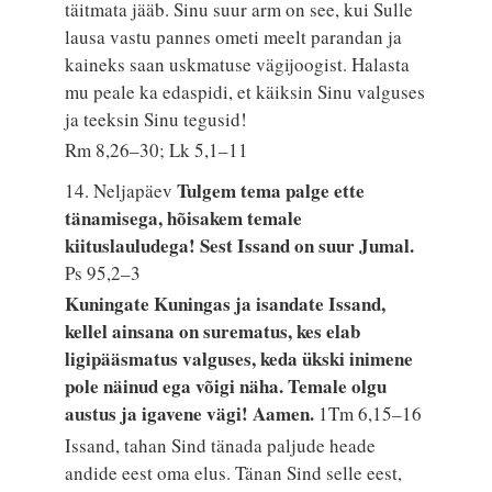
täitmata jääb. Sinu suur arm on see, kui Sulle
lausa vastu pannes ometi meelt parandan ja
kaineks saan uskmatuse vägijoogist. Halasta
mu peale ka edaspidi, et käiksin Sinu valguses
ja teeksin Sinu tegusid!
Rm 8,26–30; Lk 5,1–11
Tulgem tema palge ette
14. Neljapäev
tänamisega, hõisakem temale
kiituslauludega! Sest Issand on suur Jumal.
Ps 95,2–3
Kuningate Kuningas ja isandate Issand,
kellel ainsana on surematus, kes elab
ligipääsmatus valguses, keda ükski inimene
pole näinud ega võigi näha. Temale olgu
austus ja igavene vägi! Aamen.
1Tm 6,15–16
Issand, tahan Sind tänada paljude heade
andide eest oma elus. Tänan Sind selle eest,