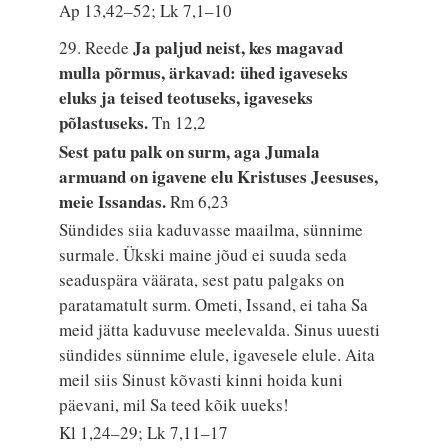
Ap 13,42–52; Lk 7,1–10
Ja paljud neist, kes magavad
29. Reede
mulla põrmus, ärkavad: ühed igaveseks
eluks ja teised teotuseks, igaveseks
põlastuseks.
Tn 12,2
Sest patu palk on surm, aga Jumala
armuand on igavene elu Kristuses Jeesuses,
meie Issandas.
Rm 6,23
Sündides siia kaduvasse maailma, sünnime
surmale. Ükski maine jõud ei suuda seda
seaduspära väärata, sest patu palgaks on
paratamatult surm. Ometi, Issand, ei taha Sa
meid jätta kaduvuse meelevalda. Sinus uuesti
sündides sünnime elule, igavesele elule. Aita
meil siis Sinust kõvasti kinni hoida kuni
päevani, mil Sa teed kõik uueks!
Kl 1,24–29; Lk 7,11–17