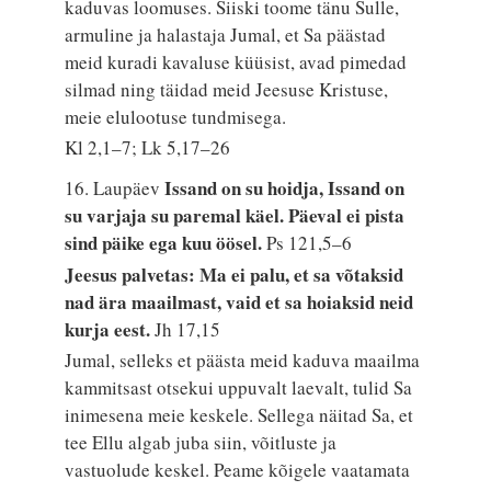
kaduvas loomuses. Siiski toome tänu Sulle,
armuline ja halastaja Jumal, et Sa päästad
meid kuradi kavaluse küüsist, avad pimedad
silmad ning täidad meid Jeesuse Kristuse,
meie elulootuse tundmisega.
Kl 2,1–7; Lk 5,17–26
Issand on su hoidja, Issand on
16. Laupäev
su varjaja su paremal käel. Päeval ei pista
sind päike ega kuu öösel.
Ps 121,5–6
Jeesus palvetas: Ma ei palu, et sa võtaksid
nad ära maailmast, vaid et sa hoiaksid neid
kurja eest.
Jh 17,15
Jumal, selleks et päästa meid kaduva maailma
kammitsast otsekui uppuvalt laevalt, tulid Sa
inimesena meie keskele. Sellega näitad Sa, et
tee Ellu algab juba siin, võitluste ja
vastuolude keskel. Peame kõigele vaatamata