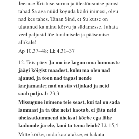
Jeesuse Kristuse surma ja ülestõusmise pärast
tahad Sa aga nüüd koguda kõiki inimesi, olgu
nad kes tahes. Tänan Sind, et Su kutse on
ulatunud ka minu kõrvu ja südamesse. Juhata
veel paljusid tõe tundmisele ja pääsemise
allikale!
Ap 10,37–48; Lk 4,31–37
Ja ma ise kogun oma lammaste
12. Teisipäev
jäägi kõigist maadest, kuhu ma olen nad
ajanud, ja toon nad tagasi nende
karjamaale; nad on siis viljakad ja neid
saab palju.
Jr 23,3
Missugune inimene teie seast, kui tal on sada
lammast ja ta ühe neist kaotab, ei jäta neid
üheksatkümmend üheksat kõrbe ega lähe
kadunule järele, kuni ta tema leiab?
Lk 15,4
Mitte kõike, mida kaotatakse, ei hakata