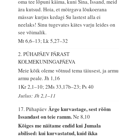
oma tee lõpuni käima, kuni Sina, Issand, meid
ära kutsud. Hoia, et möirgava lõukoerana
mässav kurjus kedagi Su lastest alla ei
neelaks! Sinu tugevates kätes varju leides on
see võimalik.
Mt 6,6–13; Lk 5,27–32
2. PÜHAPÄEV PÄRAST
KOLMEKUNINGAPÄEVA
Meie kõik oleme võtnud tema täiusest, ja armu
armu peale.
Jh 1,16
1Kr 2,1–10; 2Ms 33,17b–23; Ps 40
Jutlus: Jh 2,1–11
Ärge kurvastage, sest rõõm
17. Pühapäev
Issandast on teie ramm.
Ne 8,10
Kõiges me näitame endid kui Jumala
abilised: kui kurvastatud, kuid ikka