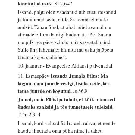
kinnitatud usus.
Kl 2,6–7
Issand, palju olen vaadanud tühisust, raisanud
ja kulutanud seda, mille Sa loomisel mulle
andsid. Tänan Sind, et oled nüüd avanud mu
silmadele Jumala riigi kadumatu tõe! Suuna
mu pilk iga päev sellele, mis kasvatab mind
Sulle üha lähemale; kinnita mu usku ja õpeta
tänama kogu südamest.
10. jaanuar - Evangeelse Alliansi palvenädal
Issanda Jumala ütlus: Ma
11. Esmaspäev
kogun tema juurde veelgi, lisaks neile, kes
tema juurde on kogutud.
Js 56,8
Jumal, meie Päästja tahab, et kõik inimesed
õndsaks saaksid ja tõe tunnetusele tuleksid.
1Tm 2,3–4
Issand, kord valisid Sa Iisraeli rahva, et nende
kaudu ilmutada oma püha nime ja tahet.