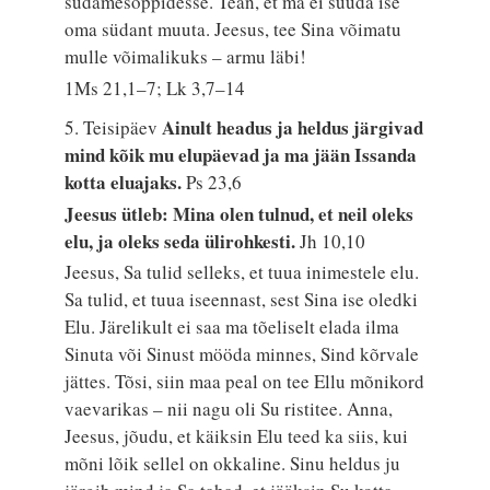
südamesoppidesse. Tean, et ma ei suuda ise
oma südant muuta. Jeesus, tee Sina võimatu
mulle võimalikuks – armu läbi!
1Ms 21,1–7; Lk 3,7–14
Ainult headus ja heldus järgivad
5. Teisipäev
mind kõik mu elupäevad ja ma jään Issanda
kotta eluajaks.
Ps 23,6
Jeesus ütleb: Mina olen tulnud, et neil oleks
elu, ja oleks seda ülirohkesti.
Jh 10,10
Jeesus, Sa tulid selleks, et tuua inimestele elu.
Sa tulid, et tuua iseennast, sest Sina ise oledki
Elu. Järelikult ei saa ma tõeliselt elada ilma
Sinuta või Sinust mööda minnes, Sind kõrvale
jättes. Tõsi, siin maa peal on tee Ellu mõnikord
vaevarikas – nii nagu oli Su ristitee. Anna,
Jeesus, jõudu, et käiksin Elu teed ka siis, kui
mõni lõik sellel on okkaline. Sinu heldus ju