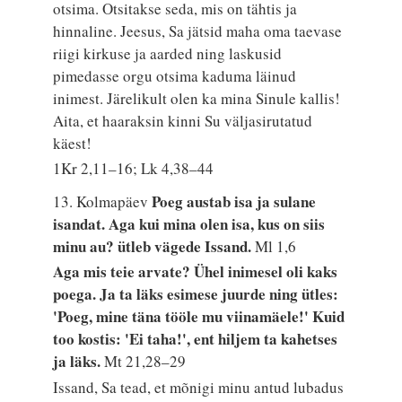
otsima. Otsitakse seda, mis on tähtis ja
hinnaline. Jeesus, Sa jätsid maha oma taevase
riigi kirkuse ja aarded ning laskusid
pimedasse orgu otsima kaduma läinud
inimest. Järelikult olen ka mina Sinule kallis!
Aita, et haaraksin kinni Su väljasirutatud
käest!
1Kr 2,11–16; Lk 4,38–44
Poeg austab isa ja sulane
13. Kolmapäev
isandat. Aga kui mina olen isa, kus on siis
minu au? ütleb vägede Issand.
Ml 1,6
Aga mis teie arvate? Ühel inimesel oli kaks
poega. Ja ta läks esimese juurde ning ütles:
'Poeg, mine täna tööle mu viinamäele!' Kuid
too kostis: 'Ei taha!', ent hiljem ta kahetses
ja läks.
Mt 21,28–29
Issand, Sa tead, et mõnigi minu antud lubadus