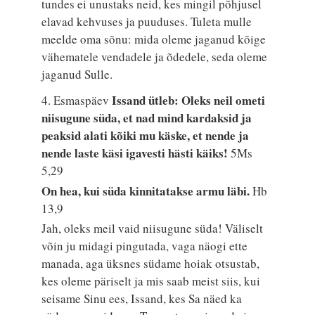
tundes ei unustaks neid, kes mingil põhjusel
elavad kehvuses ja puuduses. Tuleta mulle
meelde oma sõnu: mida oleme jaganud kõige
vähematele vendadele ja õdedele, seda oleme
jaganud Sulle.
Issand ütleb: Oleks neil ometi
4. Esmaspäev
niisugune süda, et nad mind kardaksid ja
peaksid alati kõiki mu käske, et nende ja
nende laste käsi igavesti hästi käiks!
5Ms
5,29
On hea, kui süda kinnitatakse armu läbi.
Hb
13,9
Jah, oleks meil vaid niisugune süda! Väliselt
võin ju midagi pingutada, vaga näogi ette
manada, aga üksnes südame hoiak otsustab,
kes oleme päriselt ja mis saab meist siis, kui
seisame Sinu ees, Issand, kes Sa näed ka