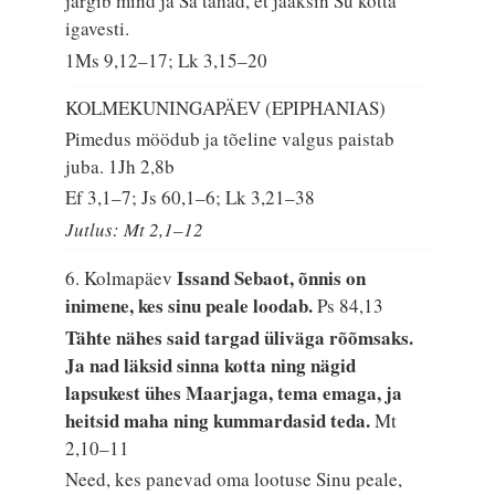
järgib mind ja Sa tahad, et jääksin Su kotta
igavesti.
1Ms 9,12–17; Lk 3,15–20
KOLMEKUNINGAPÄEV (EPIPHANIAS)
Pimedus möödub ja tõeline valgus paistab
juba.
1Jh 2,8b
Ef 3,1–7; Js 60,1–6; Lk 3,21–38
Jutlus: Mt 2,1–12
Issand Sebaot, õnnis on
6. Kolmapäev
inimene, kes sinu peale loodab.
Ps 84,13
Tähte nähes said targad üliväga rõõmsaks.
Ja nad läksid sinna kotta ning nägid
lapsukest ühes Maarjaga, tema emaga, ja
heitsid maha ning kummardasid teda.
Mt
2,10–11
Need, kes panevad oma lootuse Sinu peale,