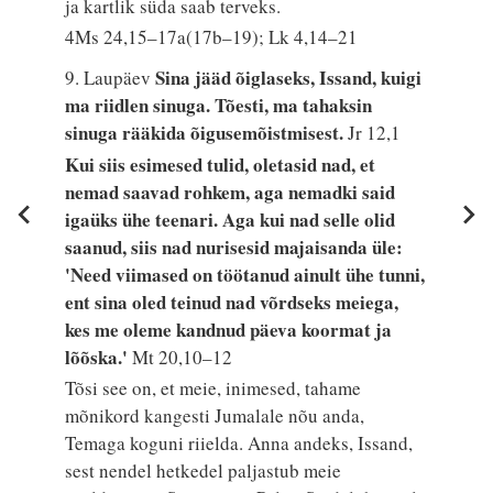
ja kartlik süda saab terveks.
4Ms 24,15–17a(17b–19); Lk 4,14–21
Sina jääd õiglaseks, Issand, kuigi
9. Laupäev
ma riidlen sinuga. Tõesti, ma tahaksin
sinuga rääkida õigusemõistmisest.
Jr 12,1
Kui siis esimesed tulid, oletasid nad, et
nemad saavad rohkem, aga nemadki said
igaüks ühe teenari. Aga kui nad selle olid
saanud, siis nad nurisesid majaisanda üle:
'Need viimased on töötanud ainult ühe tunni,
ent sina oled teinud nad võrdseks meiega,
kes me oleme kandnud päeva koormat ja
lõõska.'
Mt 20,10–12
Tõsi see on, et meie, inimesed, tahame
mõnikord kangesti Jumalale nõu anda,
Temaga koguni riielda. Anna andeks, Issand,
sest nendel hetkedel paljastub meie