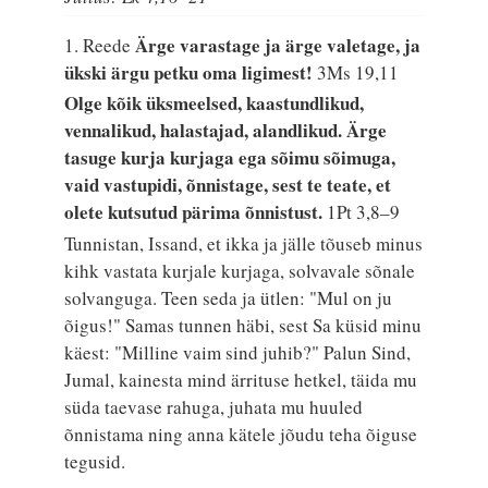
Ärge varastage ja ärge valetage, ja
1. Reede
ükski ärgu petku oma ligimest!
3Ms 19,11
Olge kõik üksmeelsed, kaastundlikud,
vennalikud, halastajad, alandlikud. Ärge
tasuge kurja kurjaga ega sõimu sõimuga,
vaid vastupidi, õnnistage, sest te teate, et
olete kutsutud pärima õnnistust.
1Pt 3,8–9
Tunnistan, Issand, et ikka ja jälle tõuseb minus
kihk vastata kurjale kurjaga, solvavale sõnale
solvanguga. Teen seda ja ütlen: "Mul on ju
õigus!" Samas tunnen häbi, sest Sa küsid minu
käest: "Milline vaim sind juhib?" Palun Sind,
Jumal, kainesta mind ärrituse hetkel, täida mu
süda taevase rahuga, juhata mu huuled
õnnistama ning anna kätele jõudu teha õiguse
tegusid.