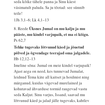
seda kõike tähele panna ja Sinu käest
väsimatult paluda. Sa ju tõotad: see sünnib
teile!
1Jh 3,1–6; Lk 4,1–13
Üksnes Jumal on mu kalju ja mu
8. Reede
pääste, mu kindel varjupaik, et ma ei kõigu.
Ps 62,7
Tehke tugevaks lõtvunud käed ja jõuetud
põlved ja õgvendage teerajad oma jalgadele.
Hb 12,12–13
Imeline sõna: Jumal on meie kindel varjupaik!
Ajast aega on need, kes tunnevad Jumalat,
leidnud Tema käte all kaitset ja hoidmist ning
märganud, kuidas vägevad murelained ja
kohutavad ähvarduse tormid raugevad vastu
seda Kaljut. Sinu varjus, Issand, saavad mu
lõtvunud käed ja jalad jälle tugevaks, kahtlev