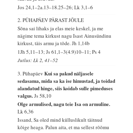
Jos 24,1–2a.13–18.25–26; Lk 3,1–6
2. PÜHAPÄEV PÄRAST JÕULE
Sõna sai lihaks ja elas meie keskel, ja me
nägime tema kirkust nagu Isast Ainusündinu
kirkust, täis armu ja tõde.
Jh 1,14b
1Jh 5,11–13; Js 61,1–3(4.9)10–11; Ps 4
Jutlus: Lk 2, 41–52
Kui sa pakud näljasele
3. Pühapäev
sedasama, mida sa ka ise himustad, ja toidad
alandatud hinge, siis koidab sulle pimeduses
valgus.
Js 58,10
Olge armulised, nagu teie Isa on armuline.
Lk 6,36
Issand, Sa oled mind külluslikult täitnud
kõige heaga. Palun aita, et ma sellest rõõmu