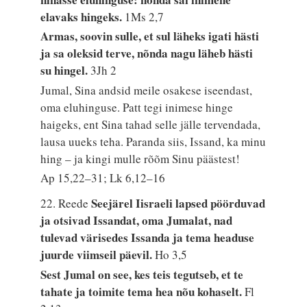
elavaks hingeks.
1Ms 2,7
Armas, soovin sulle, et sul läheks igati hästi
ja sa oleksid terve, nõnda nagu läheb hästi
su hingel.
3Jh 2
Jumal, Sina andsid meile osakese iseendast,
oma eluhinguse. Patt tegi inimese hinge
haigeks, ent Sina tahad selle jälle tervendada,
lausa uueks teha. Paranda siis, Issand, ka minu
hing – ja kingi mulle rõõm Sinu päästest!
Ap 15,22–31; Lk 6,12–16
Seejärel Iisraeli lapsed pöörduvad
22. Reede
ja otsivad Issandat, oma Jumalat, nad
tulevad värisedes Issanda ja tema headuse
juurde viimseil päevil.
Ho 3,5
Sest Jumal on see, kes teis tegutseb, et te
tahate ja toimite tema hea nõu kohaselt.
Fl