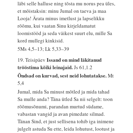
läbi selle halluse ning tõsta mu norus pea üles,
et mõistaksin: minu Jumal on taeva ja maa
Looja! Ärata minus imetlust ja lapselikku
rõõmu, kui vaatan Sinu kirjeldamatut
loomistööd ja seda väikest suurt elu, mille Sa
kord mullegi kinkisid.
5Ms 4,5–13; Lk 5,33–39
Issand on mind läkitanud
19. Teisipäev
trööstima kõiki leinajaid.
Js 61,1.2
Õndsad on kurvad, sest neid lohutatakse.
Mt
5,4
Jumal, mida Sa minust mõtled ja mida tahad
Sa mulle anda? Täna ütled Sa nii selgelt: toon
rõõmusõnumi, parandan murtud südame,
vabastan vangid ja avan pimedate silmad.
Tänan Sind, et just sellisena tohib iga inimene
julgelt astuda Su ette, leida lohutust, lootust ja