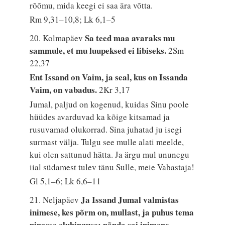
rõõmu, mida keegi ei saa ära võtta.
Rm 9,31–10,8; Lk 6,1–5
Sa teed maa avaraks mu
20. Kolmapäev
sammule, et mu luupeksed ei libiseks.
2Sm
22,37
Ent Issand on Vaim, ja seal, kus on Issanda
Vaim, on vabadus.
2Kr 3,17
Jumal, paljud on kogenud, kuidas Sinu poole
hüüdes avarduvad ka kõige kitsamad ja
rusuvamad olukorrad. Sina juhatad ju isegi
surmast välja. Tulgu see mulle alati meelde,
kui olen sattunud hätta. Ja ärgu mul ununegu
iial südamest tulev tänu Sulle, meie Vabastaja!
Gl 5,1–6; Lk 6,6–11
Ja Issand Jumal valmistas
21. Neljapäev
inimese, kes põrm on, mullast, ja puhus tema
ninasse eluhinguse: nõnda sai inimene