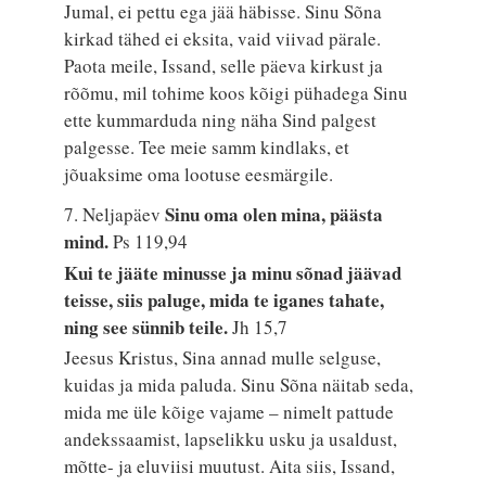
Jumal, ei pettu ega jää häbisse. Sinu Sõna
kirkad tähed ei eksita, vaid viivad pärale.
Paota meile, Issand, selle päeva kirkust ja
rõõmu, mil tohime koos kõigi pühadega Sinu
ette kummarduda ning näha Sind palgest
palgesse. Tee meie samm kindlaks, et
jõuaksime oma lootuse eesmärgile.
Sinu oma olen mina, päästa
7. Neljapäev
mind.
Ps 119,94
Kui te jääte minusse ja minu sõnad jäävad
teisse, siis paluge, mida te iganes tahate,
ning see sünnib teile.
Jh 15,7
Jeesus Kristus, Sina annad mulle selguse,
kuidas ja mida paluda. Sinu Sõna näitab seda,
mida me üle kõige vajame – nimelt pattude
andekssaamist, lapselikku usku ja usaldust,
mõtte- ja eluviisi muutust. Aita siis, Issand,