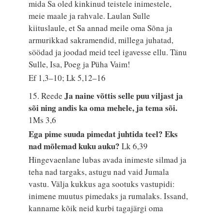
mida Sa oled kinkinud teistele inimestele,
meie maale ja rahvale. Laulan Sulle
kiituslaule, et Sa annad meile oma Sõna ja
armurikkad sakramendid, millega juhatad,
söödad ja joodad meid teel igavesse ellu. Tänu
Sulle, Isa, Poeg ja Püha Vaim!
Ef 1,3–10; Lk 5,12–16
Ja naine võttis selle puu viljast ja
15. Reede
sõi ning andis ka oma mehele, ja tema sõi.
1Ms 3,6
Ega pime suuda pimedat juhtida teel? Eks
nad mõlemad kuku auku?
Lk 6,39
Hingevaenlane lubas avada inimeste silmad ja
teha nad targaks, astugu nad vaid Jumala
vastu. Välja kukkus aga sootuks vastupidi:
inimene muutus pimedaks ja rumalaks. Issand,
kanname kõik neid kurbi tagajärgi oma