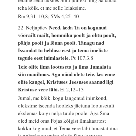
leiame seda üksnes Sinu juurest ning Sa tahad
teha kõik, et me selle leiaksime.
Rm 9,31–10,8; 5Ms 4,25–40
Need, keda Ta on kogunud
22. Neljapäev
võõrailt mailt, hommiku poolt ja õhtu poolt,
põhja poolt ja lõuna poolt. Tänagu nad
Issandat ta helduse eest ja tema imeliste
tegude eest inimlastele.
Ps 107,3.8
Teie olite ilma lootuseta ja ilma Jumalata
siin maailmas. Aga nüüd olete teie, kes enne
olite kaugel, Kristuses Jeesuses saanud ligi
Kristuse vere läbi.
Ef 2,12–13
Jumal, me kõik, kogu langenud inimkond,
oleksime iseenda hooleks jäetuna lootusetult
ekslemas kõigi nelja tuule poole. Aga Sina
oled meid oma Pojas kõigist ilmakaartest
kokku kogunud, et Tema vere läbi lunastatuina
ja puhtaks pestuina elada Sinu igaveses