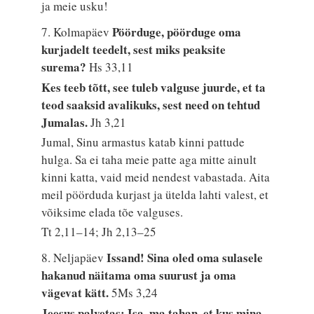
ja meie usku!
Pöörduge, pöörduge oma
7. Kolmapäev
kurjadelt teedelt, sest miks peaksite
surema?
Hs 33,11
Kes teeb tõtt, see tuleb valguse juurde, et ta
teod saaksid avalikuks, sest need on tehtud
Jumalas.
Jh 3,21
Jumal, Sinu armastus katab kinni pattude
hulga. Sa ei taha meie patte aga mitte ainult
kinni katta, vaid meid nendest vabastada. Aita
meil pöörduda kurjast ja ütelda lahti valest, et
võiksime elada tõe valguses.
Tt 2,11–14; Jh 2,13–25
Issand! Sina oled oma sulasele
8. Neljapäev
hakanud näitama oma suurust ja oma
vägevat kätt.
5Ms 3,24
Jeesus palvetas: Isa, ma tahan, et kus mina