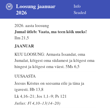
Loosung jaanuar
Info
2026
Seaded
2026. aasta loosung
Jumal ütleb: Vaata, ma teen kõik uueks!
Ilm 21,5
JAANUAR
KUU LOOSUNG: Armasta Issandat, oma
Jumalat, kõigest oma südamest ja kõigest oma
hingest ja kõigest oma väest.
5Ms 6,5
UUSAASTA
Jeesus Kristus on seesama eile ja täna ja
igavesti.
Hb 13,8
Lk 4,16–21; Jos 1,1–9; Ps 121
Jutlus: Fl 4,10–13(14–20)