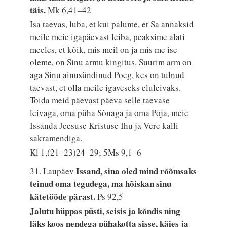
täis.
Mk 6,41–42
Isa taevas, luba, et kui palume, et Sa annaksid
meile meie igapäevast leiba, peaksime alati
meeles, et kõik, mis meil on ja mis me ise
oleme, on Sinu armu kingitus. Suurim arm on
aga Sinu ainusündinud Poeg, kes on tulnud
taevast, et olla meile igaveseks eluleivaks.
Toida meid päevast päeva selle taevase
leivaga, oma püha Sõnaga ja oma Poja, meie
Issanda Jeesuse Kristuse Ihu ja Vere kalli
sakramendiga.
Kl 1,(21–23)24–29; 5Ms 9,1–6
Issand, sina oled mind rõõmsaks
31. Laupäev
teinud oma tegudega, ma hõiskan sinu
kätetööde pärast.
Ps 92,5
Jalutu hüppas püsti, seisis ja kõndis ning
läks koos nendega pühakotta sisse, käies ja