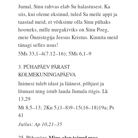
Jumal, Sinu rahvas elab Su halastusest. Ka
siis, kui oleme eksinud, tuled Sa meile appi ja
taastad meid, et võiksime olla Sinu pühaks
hooneks, mille nurgakiviks on Sinu Poeg,
meie Õnnistegija Jeesus Kristus. Kinnita meid
tänagi selles usus!
5Ms 33,1–4(7.12–16); 5Ms 6,1–9
3. PÜHAPÄEV PÄRAST
KOLMEKUNINGAPÄEVA
Inimesi tuleb idast ja läänest, põhjast ja
lõunast ning istub lauda Jumala riigis.
Lk
13,29
Mt 8,5–13; 2Kn 5,(1–8)9–15(16–18)19a; Ps
41
Jutlus: Ap 10,21–35
Mina olen teinud maa,
25. Pühapäev