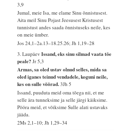
3,9
Jumal, meie Isa, me elame Sinu õnnistusest.
Aita meil Sinu Pojast Jeesusest Kristusest
tunnistust andes saada õnnistuseks neile, kes
on meie ümber.
Jos 24,1–2a.13–18.25.26; Jh 1,19–28
Issand, eks sinu silmad vaata tõe
3. Laupäev
peale?
Jr 5,3
Armas, sa oled ustav olnud selles, mida sa
oled iganes teinud vendadele, koguni neile,
kes on sulle võõrad.
3Jh 5
Issand, puuduta meid oma tõega nii, et me
selle ära tunneksime ja selle järgi käiksime.
Pööra meid, et võiksime Sulle alati ustavaks
jääda.
2Ms 2,1–10; Jh 1,29–34