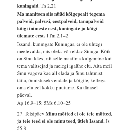
kuningaid.
Tn 2,21
Ma manitsen siis nüüd kõigepealt tegema
palveid, palvusi, eestpalveid, tänupalveid
kõigi inimeste eest, kuningate ja kõigi
ülemate eest.
1Tm 2,1–2
Issand, kuningate Kuningas, ei ole ühtegi
meelevalda, mis oleks võrreldav Sinuga. Kõik
on Sinu käes, nii selle maailma kulgemine kui
tema valitsejad ja meiegi igaühe elu. Aita meil
Sinu vägeva käe all elada ja Sinu tahtmist
täita, õnnistuseks endale ja kõigile, kellega
oma eluteel kokku puutume. Ka tänasel
päeval.
Ap 16,9–15; 5Ms 6,10–25
Minu mõtted ei ole teie mõtted,
27. Teisipäev
ja teie teed ei ole minu teed, ütleb Issand.
Js
55,8