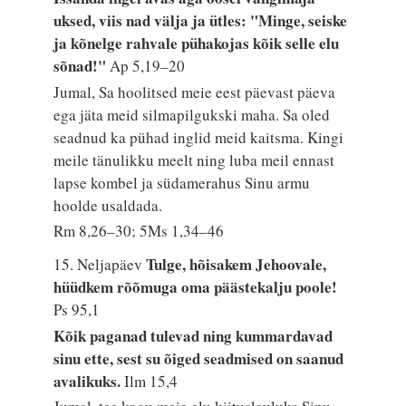
uksed, viis nad välja ja ütles: "Minge, seiske
ja kõnelge rahvale pühakojas kõik selle elu
sõnad!"
Ap 5,19–20
Jumal, Sa hoolitsed meie eest päevast päeva
ega jäta meid silmapilgukski maha. Sa oled
seadnud ka pühad inglid meid kaitsma. Kingi
meile tänulikku meelt ning luba meil ennast
lapse kombel ja südamerahus Sinu armu
hoolde usaldada.
Rm 8,26–30; 5Ms 1,34–46
Tulge, hõisakem Jehoovale,
15. Neljapäev
hüüdkem rõõmuga oma päästekalju poole!
Ps 95,1
Kõik paganad tulevad ning kummardavad
sinu ette, sest su õiged seadmised on saanud
avalikuks.
Ilm 15,4