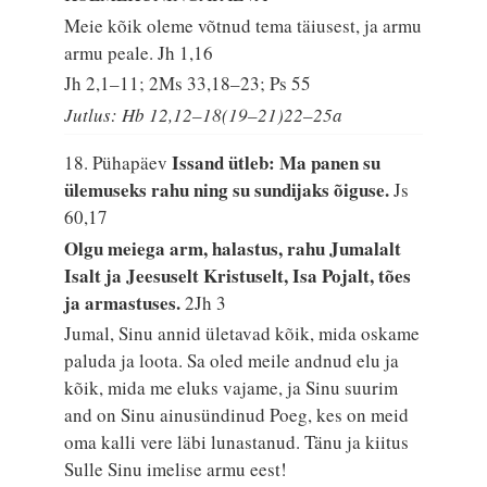
Meie kõik oleme võtnud tema täiusest, ja armu
armu peale.
Jh 1,16
Jh 2,1–11; 2Ms 33,18–23; Ps 55
Jutlus: Hb 12,12–18(19–21)22–25a
Issand ütleb: Ma panen su
18. Pühapäev
ülemuseks rahu ning su sundijaks õiguse.
Js
60,17
Olgu meiega arm, halastus, rahu Jumalalt
Isalt ja Jeesuselt Kristuselt, Isa Pojalt, tões
ja armastuses.
2Jh 3
Jumal, Sinu annid ületavad kõik, mida oskame
paluda ja loota. Sa oled meile andnud elu ja
kõik, mida me eluks vajame, ja Sinu suurim
and on Sinu ainusündinud Poeg, kes on meid
oma kalli vere läbi lunastanud. Tänu ja kiitus
Sulle Sinu imelise armu eest!