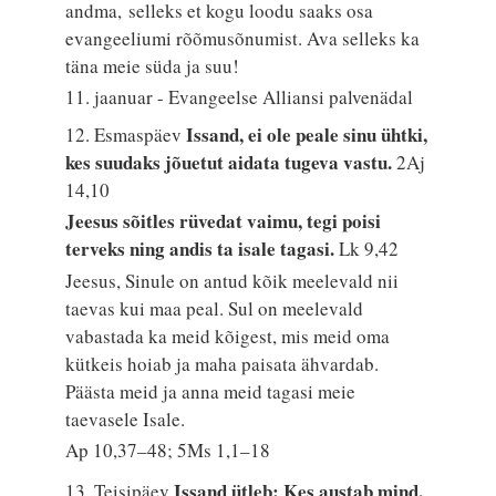
andma, selleks et kogu loodu saaks osa
evangeeliumi rõõmusõnumist. Ava selleks ka
täna meie süda ja suu!
11. jaanuar - Evangeelse Alliansi palvenädal
Issand, ei ole peale sinu ühtki,
12. Esmaspäev
kes suudaks jõuetut aidata tugeva vastu.
2Aj
14,10
Jeesus sõitles rüvedat vaimu, tegi poisi
terveks ning andis ta isale tagasi.
Lk 9,42
Jeesus, Sinule on antud kõik meelevald nii
taevas kui maa peal. Sul on meelevald
vabastada ka meid kõigest, mis meid oma
kütkeis hoiab ja maha paisata ähvardab.
Päästa meid ja anna meid tagasi meie
taevasele Isale.
Ap 10,37–48; 5Ms 1,1–18
Issand ütleb: Kes austab mind,
13. Teisipäev