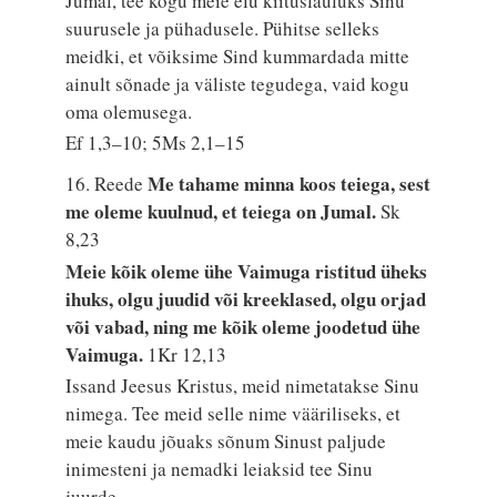
Jumal, tee kogu meie elu kiituslauluks Sinu
suurusele ja pühadusele. Pühitse selleks
meidki, et võiksime Sind kummardada mitte
ainult sõnade ja väliste tegudega, vaid kogu
oma olemusega.
Ef 1,3–10; 5Ms 2,1–15
Me tahame minna koos teiega, sest
16. Reede
me oleme kuulnud, et teiega on Jumal.
Sk
8,23
Meie kõik oleme ühe Vaimuga ristitud üheks
ihuks, olgu juudid või kreeklased, olgu orjad
või vabad, ning me kõik oleme joodetud ühe
Vaimuga.
1Kr 12,13
Issand Jeesus Kristus, meid nimetatakse Sinu
nimega. Tee meid selle nime vääriliseks, et
meie kaudu jõuaks sõnum Sinust paljude
inimesteni ja nemadki leiaksid tee Sinu
juurde.