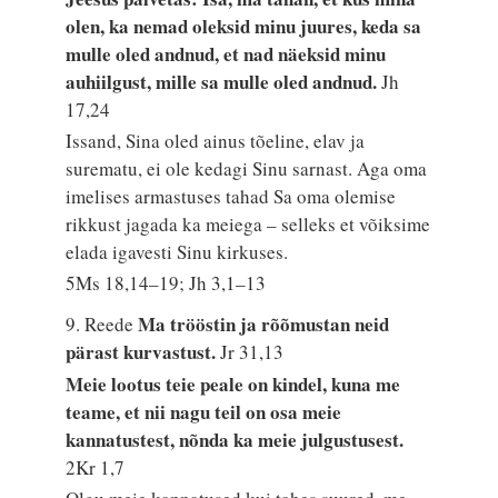
olen, ka nemad oleksid minu juures, keda sa
mulle oled andnud, et nad näeksid minu
auhiilgust, mille sa mulle oled andnud.
Jh
17,24
Issand, Sina oled ainus tõeline, elav ja
surematu, ei ole kedagi Sinu sarnast. Aga oma
imelises armastuses tahad Sa oma olemise
rikkust jagada ka meiega – selleks et võiksime
elada igavesti Sinu kirkuses.
5Ms 18,14–19; Jh 3,1–13
Ma trööstin ja rõõmustan neid
9. Reede
pärast kurvastust.
Jr 31,13
Meie lootus teie peale on kindel, kuna me
teame, et nii nagu teil on osa meie
kannatustest, nõnda ka meie julgustusest.
2Kr 1,7