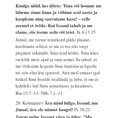
Kuulge nüüd, kes ütlete: Täna või homme me
läheme sinna linna ja viibime seal aasta ja
kaupleme ning saavutame kasu! – selle
asemel et öelda: Kui Issand tahab ja me
elame, siis teeme seda või teist.
Jk 4,13.15
Jumal, me teeme teinekord pikki plaane,
hoolimata sellest, et me ei tea ette isegi
järgmist sekundit. Sina tead kõike, Sinu käes
on kõik meie ajad ja oma armus Sa tahad, et
me võiksime kogeda Sinu õnnistavat ligiolu
nii siin elus kui igavesti. Aita meil ennast igal
hetkel Sinu hoolde usaldada ja luba, et me ei
kahtleks iial Sinu armastuses ja headuses.
Rm 15,7–13; 5Ms 7,1–11
Ära mind hülga, Issand, mu
28. Kolmapäev
Jumal, ära ole minust kaugel!
Ps 38,22
Jairus palus Jeesust väga ja ütles: "Mu