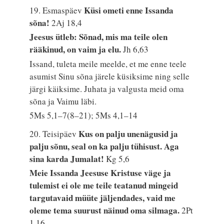
Küsi ometi enne Issanda
19. Esmaspäev
sõna!
2Aj 18,4
Jeesus ütleb: Sõnad, mis ma teile olen
rääkinud, on vaim ja elu.
Jh 6,63
Issand, tuleta meile meelde, et me enne teele
asumist Sinu sõna järele küsiksime ning selle
järgi käiksime. Juhata ja valgusta meid oma
sõna ja Vaimu läbi.
5Ms 5,1–7(8–21); 5Ms 4,1–14
Kus on palju unenägusid ja
20. Teisipäev
palju sõnu, seal on ka palju tühisust. Aga
sina karda Jumalat!
Kg 5,6
Meie Issanda Jeesuse Kristuse väge ja
tulemist ei ole me teile teatanud mingeid
targutavaid müüte jäljendades, vaid me
oleme tema suurust näinud oma silmaga.
2Pt
1,16