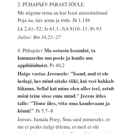
2. PÜHAPÄEV PÄRAST JÕULE
Me nägime tema au kui Isast ainusündinud
Poja au, täis armu ja tõde.
Jh 1,14b
Lk 2,41–52; Js 61,1–3(4.9)10–11; Ps 93
Jutlus: Rm 16,25–27
Ma ootasin Issandat, ta
4. Pühapäev
kummardus mu poole ja kuulis mu
appihüüdmist.
Ps 40,2
Haige vastas Jeesusele: "Isand, mul ei ole
kedagi, kes mind aitaks tiiki, kui vesi hakkab
liikuma. Sellal kui mina olen alles teel, astub
mõni teine sisse enne mind." Jeesus ütles
talle: "Tõuse üles, võta oma kanderaam ja
kõnni!"
Jh 5,7–8
Jeesus, Jumala Poeg, Sina said inimeseks, et
me ei peaks iialgi ütlema, et meil ei ole