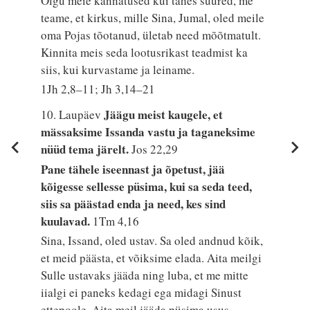
Olgu meie kannatused kui tahes suured, me
teame, et kirkus, mille Sina, Jumal, oled meile
oma Pojas tõotanud, ületab need mõõtmatult.
Kinnita meis seda lootusrikast teadmist ka
siis, kui kurvastame ja leiname.
1Jh 2,8–11; Jh 3,14–21
Jäägu meist kaugele, et
10. Laupäev
mässaksime Issanda vastu ja taganeksime
nüüd tema järelt.
Jos 22,29
Pane tähele iseennast ja õpetust, jää
kõigesse sellesse püsima, kui sa seda teed,
siis sa päästad enda ja need, kes sind
kuulavad.
1Tm 4,16
Sina, Issand, oled ustav. Sa oled andnud kõik,
et meid päästa, et võiksime elada. Aita meilgi
Sulle ustavaks jääda ning luba, et me mitte
iialgi ei paneks kedagi ega midagi Sinust
ettepoole. Aita meil jääda püsima usus