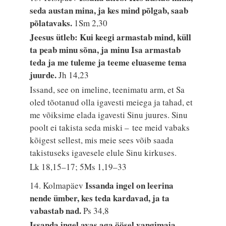
seda austan mina, ja kes mind põlgab, saab
põlatavaks.
1Sm 2,30
Jeesus ütleb: Kui keegi armastab mind, küll
ta peab minu sõna, ja minu Isa armastab
teda ja me tuleme ja teeme eluaseme tema
juurde.
Jh 14,23
Issand, see on imeline, teenimatu arm, et Sa
oled tõotanud olla igavesti meiega ja tahad, et
me võiksime elada igavesti Sinu juures. Sinu
poolt ei takista seda miski – tee meid vabaks
kõigest sellest, mis meie sees võib saada
takistuseks igavesele elule Sinu kirkuses.
Lk 18,15–17; 5Ms 1,19–33
Issanda ingel on leerina
14. Kolmapäev
nende ümber, kes teda kardavad, ja ta
vabastab nad.
Ps 34,8
Issanda ingel avas aga öösel vangimaja