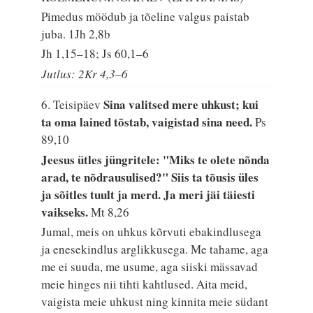
Pimedus möödub ja tõeline valgus paistab
juba.
1Jh 2,8b
Jh 1,15–18; Js 60,1–6
Jutlus: 2Kr 4,3–6
Sina valitsed mere uhkust; kui
6. Teisipäev
ta oma lained tõstab, vaigistad sina need.
Ps
89,10
Jeesus ütles jüngritele: "Miks te olete nõnda
arad, te nõdrausulised?" Siis ta tõusis üles
ja sõitles tuult ja merd. Ja meri jäi täiesti
vaikseks.
Mt 8,26
Jumal, meis on uhkus kõrvuti ebakindlusega
ja enesekindlus arglikkusega. Me tahame, aga
me ei suuda, me usume, aga siiski mässavad
meie hinges nii tihti kahtlused. Aita meid,
vaigista meie uhkust ning kinnita meie südant