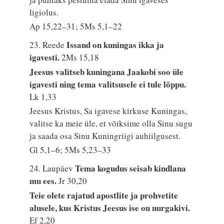
ligiolus.
Ap 15,22–31; 5Ms 5,1–22
Issand on kuningas ikka ja
23. Reede
igavesti.
2Ms 15,18
Jeesus valitseb kuningana Jaakobi soo üle
igavesti ning tema valitsusele ei tule lõppu.
Lk 1,33
Jeesus Kristus, Sa igavese kirkuse Kuningas,
valitse ka meie üle, et võiksime olla Sinu sugu
ja saada osa Sinu Kuningriigi auhiilgusest.
Gl 5,1–6; 5Ms 5,23–33
Tema kogudus seisab kindlana
24. Laupäev
mu ees.
Jr 30,20
Teie olete rajatud apostlite ja prohvetite
alusele, kus Kristus Jeesus ise on nurgakivi.
Ef 2,20