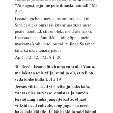
"Niisugust asja me pole ilmaski näinud!"
Mk
2,12
Issand, iga hetk meie elus on ime, sest kui
Sina ei oleks oma isalikus armastuses meie
peale mõelnud, siis ei oleks meid olemaski.
Kasvata meis tänulikkust ning õpeta meid
märkama kõiki neid imesid, millega Sa tahad
täita ka meie tänase päeva.
Ap 13,42–52; 5Ms 8,1–20
Issand ütleb oma rahvale: Vaata,
30. Reede
ma läkitan teile vilja, veini ja õli, et teil on
seda kõike küllalt.
Jl 2,19
Jeesus võttis need viis leiba ja kaks kala,
vaatas üles taevasse, õnnistas ja murdis
leivad ning andis jüngrite kätte, et nad
viiksid need rahvale, ning jagas ka need
kaks kala kõigile. Ja kõik sõid ja said kõhud