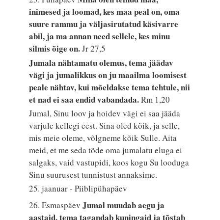
inimesed ja loomad, kes maa peal on, oma
suure rammu ja väljasirutatud käsivarre
abil, ja ma annan need sellele, kes minu
silmis õige on.
Jr 27,5
Jumala nähtamatu olemus, tema jäädav
vägi ja jumalikkus on ju maailma loomisest
peale nähtav, kui mõeldakse tema tehtule, nii
et nad ei saa endid vabandada.
Rm 1,20
Jumal, Sinu loov ja hoidev vägi ei saa jääda
varjule kellegi eest. Sina oled kõik, ja selle,
mis meie oleme, võlgneme kõik Sulle. Aita
meid, et me seda tõde oma jumalatu eluga ei
salgaks, vaid vastupidi, koos kogu Su looduga
Sinu suurusest tunnistust annaksime.
25. jaanuar - Piiblipühapäev
Jumal muudab aegu ja
26. Esmaspäev
aastaid, tema tagandab kuningaid ja tõstab