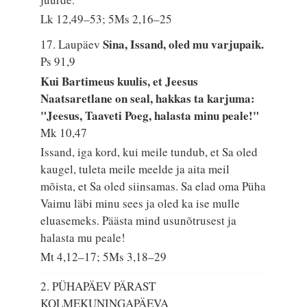
Lk 12,49–53; 5Ms 2,16–25
Sina, Issand, oled mu varjupaik.
17. Laupäev
Ps 91,9
Kui Bartimeus kuulis, et Jeesus
Naatsaretlane on seal, hakkas ta karjuma:
"Jeesus, Taaveti Poeg, halasta minu peale!"
Mk 10,47
Issand, iga kord, kui meile tundub, et Sa oled
kaugel, tuleta meile meelde ja aita meil
mõista, et Sa oled siinsamas. Sa elad oma Püha
Vaimu läbi minu sees ja oled ka ise mulle
eluasemeks. Päästa mind usunõtrusest ja
halasta mu peale!
Mt 4,12–17; 5Ms 3,18–29
2. PÜHAPÄEV PÄRAST
KOLMEKUNINGAPÄEVA