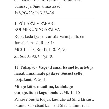
Sinusse ja Sinu armastusse!
Js 8,20–23; Jh 3,22–36
1. PÜHAPÄEV PÄRAST
KOLMEKUNINGAPÄEVA
Kõik, keda iganes Jumala Vaim juhib, on
Jumala lapsed.
Rm 8,14
Mt 3,13–17; Rm 12,1–8; Ps 96
Jutlus: Js 42,1–4(5–9)
Vägev Jumal Issand kõneleb ja
11. Pühapäev
hüüab ilmamaale päikese tõusust selle
loojakuni.
Ps 50,1
Minge kõike maailma, kuulutage
evangeeliumi kogu loodule.
Mk 16,15
Päikesetõus ja loojak kuulutavad Sinu kirkust,
Issand. Sa kutsud ka meid Sinust tunnistust