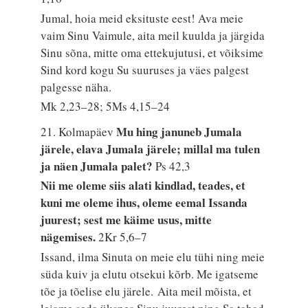
Jumal, hoia meid eksituste eest! Ava meie
vaim Sinu Vaimule, aita meil kuulda ja järgida
Sinu sõna, mitte oma ettekujutusi, et võiksime
Sind kord kogu Su suuruses ja väes palgest
palgesse näha.
Mk 2,23–28; 5Ms 4,15–24
Mu hing januneb Jumala
21. Kolmapäev
järele, elava Jumala järele; millal ma tulen
ja näen Jumala palet?
Ps 42,3
Nii me oleme siis alati kindlad, teades, et
kuni me oleme ihus, oleme eemal Issanda
juurest; sest me käime usus, mitte
nägemises.
2Kr 5,6–7
Issand, ilma Sinuta on meie elu tühi ning meie
süda kuiv ja elutu otsekui kõrb. Me igatseme
tõe ja tõelise elu järele. Aita meil mõista, et