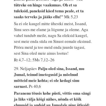
tütreke on hinge vaakumas. Oh et sa
tuleksid, paneksid käed tema peale, et ta
saaks terveks ja jääks ellu!"
Mk 5,23
Sa ei ole kaugel mitte ühestki meist, Issand,
Sinu sees me elame ja liigume ja oleme. Aga
vahel tundub meile, nagu Sa oleksid kaugel,
sest meie enda süda on Sinust eemale eksinud.
Pööra meid ja too meid enda juurde tagasi,
sest Sina oled meie ainus lootus!
Rt 4,7–12; 5Ms 7,12–26
Palju oled sina, Issand, mu
29. Neljapäev
Jumal, teinud imetegusid ja mõelnud
mõtteid meie kohta; ei ole kedagi sinu
sarnast.
Ps 40,6
Paranenu tõusis kohe püsti, võttis oma sängi
ja läks välja kõigi nähes, nõnda et kõik
ehmusid ja andsid au Jumalale ning ütlesid: