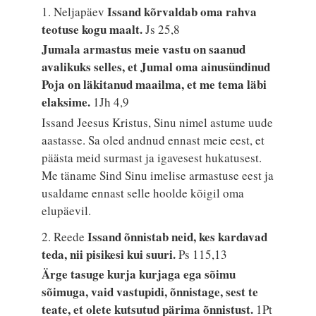
Issand kõrvaldab oma rahva
1. Neljapäev
teotuse kogu maalt.
Js 25,8
Jumala armastus meie vastu on saanud
avalikuks selles, et Jumal oma ainusündinud
Poja on läkitanud maailma, et me tema läbi
elaksime.
1Jh 4,9
Issand Jeesus Kristus, Sinu nimel astume uude
aastasse. Sa oled andnud ennast meie eest, et
päästa meid surmast ja igavesest hukatusest.
Me täname Sind Sinu imelise armastuse eest ja
usaldame ennast selle hoolde kõigil oma
elupäevil.
Issand õnnistab neid, kes kardavad
2. Reede
teda, nii pisikesi kui suuri.
Ps 115,13
Ärge tasuge kurja kurjaga ega sõimu
sõimuga, vaid vastupidi, õnnistage, sest te
teate, et olete kutsutud pärima õnnistust.
1Pt