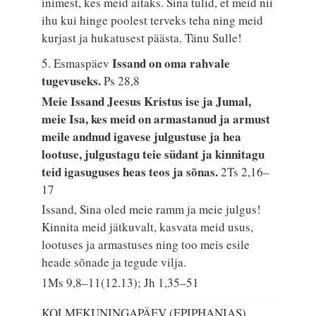
inimest, kes meid aitaks. Sina tulid, et meid nii
ihu kui hinge poolest terveks teha ning meid
kurjast ja hukatusest päästa. Tänu Sulle!
Issand on oma rahvale
5. Esmaspäev
tugevuseks.
Ps 28,8
Meie Issand Jeesus Kristus ise ja Jumal,
meie Isa, kes meid on armastanud ja armust
meile andnud igavese julgustuse ja hea
lootuse, julgustagu teie südant ja kinnitagu
teid igasuguses heas teos ja sõnas.
2Ts 2,16–
17
Issand, Sina oled meie ramm ja meie julgus!
Kinnita meid jätkuvalt, kasvata meid usus,
lootuses ja armastuses ning too meis esile
heade sõnade ja tegude vilja.
1Ms 9,8–11(12.13); Jh 1,35–51
KOLMEKUNINGAPÄEV (EPIPHANIAS)