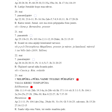
Ap 20:28-38; Ps 68:29-30,33-35a,35bc-36; Jh 17:1b,11b-19
R: Laulge Jumalale kogu maa rahvas.
20. mai
7. paasaneljapäev
Ap 22:30; 23:6-11; Ps 16:1bc-2ab+5,7-8,9-10,11; Jh 17:20-26
R: Kaitse mind, Jumal, sest ma otsin pelgupaika Sinu juures.
või v Siena p. Bernardino, preester
21. mai
7. paasareede
Ap 25:13b-21; Ps 103:1bc-2,11-12,19-20abc; Jh 21:15-19
R: Issand on oma aujärje kinnitanud taevasse.
või p p-d Christophorus Magallanes, preester ja märter, ja kaaslased, märtrid
† isa Vello Salo (2019, Tallinn)
22. mai
7. paasalaupäev
Ap 28:16-20,30-31; Ps 11:4,5+7; Jh 21:20-25
R: Õiglased saavad näha Issanda palet.
või v Cascia p. Rita, orduõde
23. mai
† NELIPÜHA e PÜHA VAIMU TULEKU PÜHAPÄEV
VALGA KIRIKU TEMPLIPÜHA
Eelõhtumissa
1Ms 11:1-9 või 2Ms 19:3-8a,16-20b või Hs 37:1-14 või Jl 3:1-5; Ps 104:1-
2a,24+25c,27-28, 29bc-30; Rm 8:22-27; Jh 7:37-39
Päevamissa
Ap 2:1-11; Ps 104:1ab+24ac, 29cde-30, 31+34; Gl 5:16-25; sekvents; Jh 15:26-
27;16:12-15
R: Saada välja oma Vaim, tee uueks maailma pale.