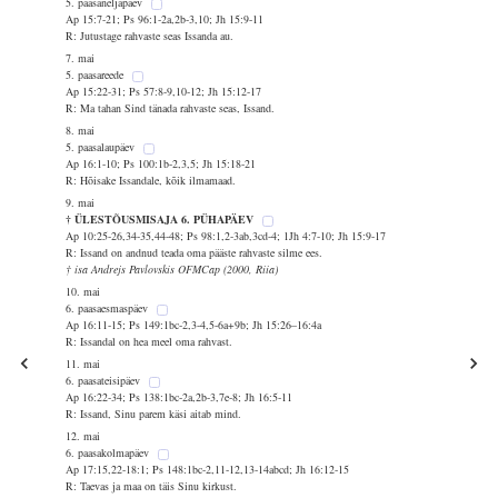
5. paasaneljapäev
Ap 15:7-21; Ps 96:1-2a,2b-3,10; Jh 15:9-11
R: Jutustage rahvaste seas Issanda au.
7. mai
5. paasareede
Ap 15:22-31; Ps 57:8-9,10-12; Jh 15:12-17
R: Ma tahan Sind tänada rahvaste seas, Issand.
8. mai
5. paasalaupäev
Ap 16:1-10; Ps 100:1b-2,3,5; Jh 15:18-21
R: Hõisake Issandale, kõik ilmamaad.
9. mai
† ÜLESTÕUSMISAJA 6. PÜHAPÄEV
Ap 10:25-26,34-35,44-48; Ps 98:1,2-3ab,3cd-4; 1Jh 4:7-10; Jh 15:9-17
R: Issand on andnud teada oma pääste rahvaste silme ees.
† isa Andrejs Pavlovskis OFMCap (2000, Riia)
10. mai
6. paasaesmaspäev
Ap 16:11-15; Ps 149:1bc-2,3-4,5-6a+9b; Jh 15:26–16:4a
R: Issandal on hea meel oma rahvast.
11. mai
6. paasateisipäev
Ap 16:22-34; Ps 138:1bc-2a,2b-3,7e-8; Jh 16:5-11
R: Issand, Sinu parem käsi aitab mind.
12. mai
6. paasakolmapäev
Ap 17:15,22-18:1; Ps 148:1bc-2,11-12,13-14abcd; Jh 16:12-15
R: Taevas ja maa on täis Sinu kirkust.