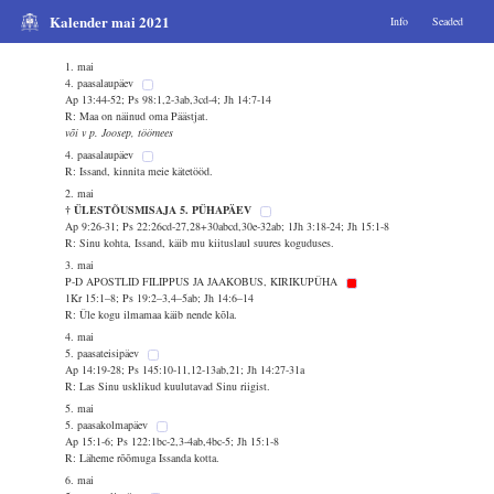
Kalender mai 2021
Info
Seaded
1. mai
4. paasalaupäev
Ap 13:44-52; Ps 98:1,2-3ab,3cd-4; Jh 14:7-14
R: Maa on näinud oma Päästjat.
või v p. Joosep, töömees
4. paasalaupäev
R: Issand, kinnita meie kätetööd.
2. mai
† ÜLESTÕUSMISAJA 5. PÜHAPÄEV
Ap 9:26-31; Ps 22:26cd-27,28+30abcd,30e-32ab; 1Jh 3:18-24; Jh 15:1-8
R: Sinu kohta, Issand, käib mu kiituslaul suures koguduses.
3. mai
P-D APOSTLID FILIPPUS JA JAAKOBUS, KIRIKUPÜHA
1Kr 15:1–8; Ps 19:2–3,4–5ab; Jh 14:6–14
R: Üle kogu ilmamaa käib nende kõla.
4. mai
5. paasateisipäev
Ap 14:19-28; Ps 145:10-11,12-13ab,21; Jh 14:27-31a
R: Las Sinu usklikud kuulutavad Sinu riigist.
5. mai
5. paasakolmapäev
Ap 15:1-6; Ps 122:1bc-2,3-4ab,4bc-5; Jh 15:1-8
R: Läheme rõõmuga Issanda kotta.
6. mai