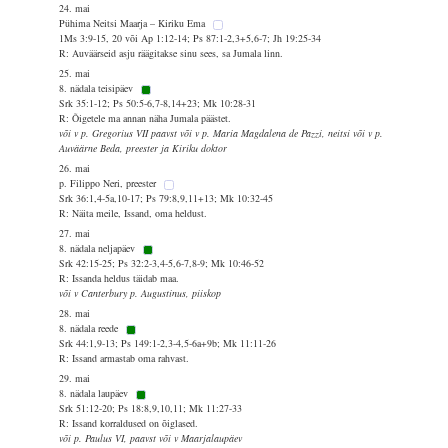
24. mai
Pühima Neitsi Maarja – Kiriku Ema
1Ms 3:9-15, 20 või Ap 1:12-14; Ps 87:1-2,3+5,6-7; Jh 19:25-34
R: Auväärseid asju räägitakse sinu sees, sa Jumala linn.
25. mai
8. nädala teisipäev
Srk 35:1-12; Ps 50:5-6,7-8,14+23; Mk 10:28-31
R: Õigetele ma annan näha Jumala päästet.
või v p. Gregorius VII paavst või v p. Maria Magdalena de Pazzi, neitsi või v p.
Auväärne Beda, preester ja Kiriku doktor
26. mai
p. Filippo Neri, preester
Srk 36:1,4-5a,10-17; Ps 79:8,9,11+13; Mk 10:32-45
R: Näita meile, Issand, oma heldust.
27. mai
8. nädala neljapäev
Srk 42:15-25; Ps 32:2-3,4-5,6-7,8-9; Mk 10:46-52
R: Issanda heldus täidab maa.
või v Canterbury p. Augustinus, piiskop
28. mai
8. nädala reede
Srk 44:1,9-13; Ps 149:1-2,3-4,5-6a+9b; Mk 11:11-26
R: Issand armastab oma rahvast.
29. mai
8. nädala laupäev
Srk 51:12-20; Ps 18:8,9,10,11; Mk 11:27-33
R: Issand korraldused on õiglased.
või p. Paulus VI, paavst või v Maarjalaupäev