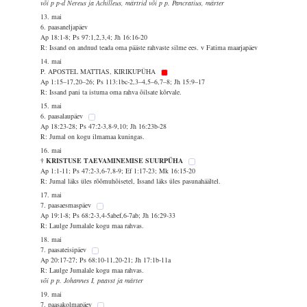
või p p-d Nereus ja Achilleus, märtrid või p p. Pancratius, märter
13. mai
6. paasaneljapäev
Ap 18:1-8; Ps 97:1,2,3,4; Jh 16:16-20
R: Issand on andnud teada oma pääste rahvaste silme ees. v Fatima maarjapäev
14. mai
P. APOSTEL MATTIAS, KIRIKUPÜHA
Ap 1:15–17,20–26; Ps 113:1bc-2,3–4,5–6,7–8; Jh 15:9–17
R: Issand pani ta istuma oma rahva õilsate kõrvale.
15. mai
6. paasalaupäev
Ap 18:23-28; Ps 47:2-3,8-9,10; Jh 16:23b-28
R: Jumal on kogu ilmamaa kuningas.
16. mai
† KRISTUSE TAEVAMINEMISE SUURPÜHA
Ap 1:1-11; Ps 47:2-3,6-7,8-9; Ef 1:17-23; Mk 16:15-20
R: Jumal läks üles rõõmuhõisetel, Issand läks üles pasunahäältel.
17. mai
7. paasaesmaspäev
Ap 19:1-8; Ps 68:2-3,4-5abef,6-7ab; Jh 16:29-33
R: Laulge Jumalale kogu maa rahvas.
18. mai
7. paasateisipäev
Ap 20:17-27; Ps 68:10-11,20-21; Jh 17:1b-11a
R: Laulge Jumalale kogu maa rahvas.
või p p. Johannes I, paavst ja märter
19. mai
7. paasakolmapäev