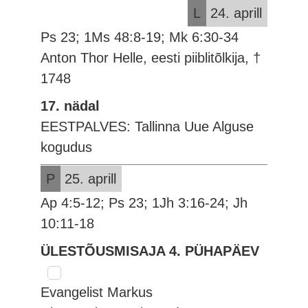
L
24. aprill
Ps 23; 1Ms 48:8-19; Mk 6:30-34
Anton Thor Helle, eesti piiblitõlkija, †
1748
17. nädal
EESTPALVES: Tallinna Uue Alguse
kogudus
P
25. aprill
Ap 4:5-12; Ps 23; 1Jh 3:16-24; Jh
10:11-18
ÜLESTÕUSMISAJA 4. PÜHAPÄEV
Evangelist Markus