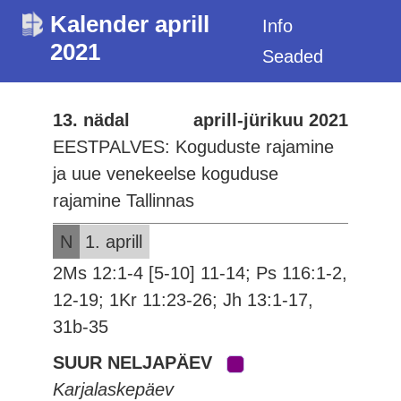
Kalender aprill
Info
2021
Seaded
13. nädal
aprill-jürikuu 2021
EESTPALVES: Koguduste rajamine
ja uue venekeelse koguduse
rajamine Tallinnas
N
1. aprill
2Ms 12:1-4 [5-10] 11-14; Ps 116:1-2,
12-19; 1Kr 11:23-26; Jh 13:1-17,
31b-35
SUUR NELJAPÄEV
Karjalaskepäev