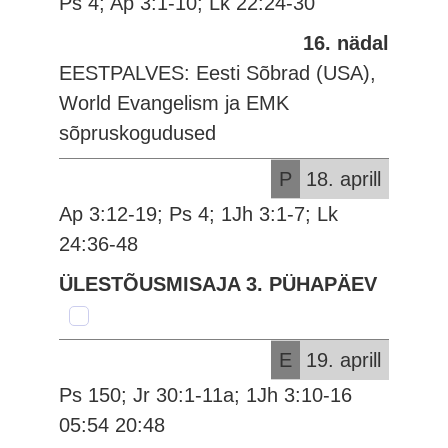
Ps 4; Ap 3:1-10; Lk 22:24-30
16. nädal
EESTPALVES: Eesti Sõbrad (USA),
World Evangelism ja EMK
sõpruskogudused
P
18. aprill
Ap 3:12-19; Ps 4; 1Jh 3:1-7; Lk
24:36-48
ÜLESTÕUSMISAJA 3. PÜHAPÄEV
E
19. aprill
Ps 150; Jr 30:1-11a; 1Jh 3:10-16
05:54 20:48