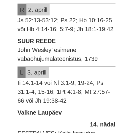
R
2. aprill
Js 52:13-53:12; Ps 22; Hb 10:16-25
või Hb 4:14-16; 5:7-9; Jh 18:1-19:42
SUUR REEDE
John Wesley’ esimene
vabaõhujumalateenistus, 1739
L
3. aprill
Ii 14:1-14 või Nl 3:1-9, 19-24; Ps
31:1-4, 15-16; 1Pt 4:1-8; Mt 27:57-
66 või Jh 19:38-42
Vaikne Laupäev
14. nädal