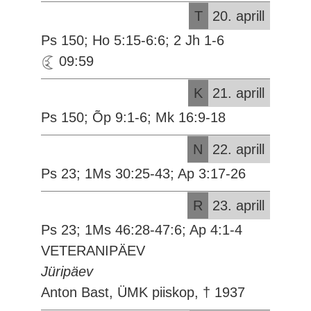
T
20. aprill
Ps 150; Ho 5:15-6:6; 2 Jh 1-6
09:59
K
21. aprill
Ps 150; Õp 9:1-6; Mk 16:9-18
N
22. aprill
Ps 23; 1Ms 30:25-43; Ap 3:17-26
R
23. aprill
Ps 23; 1Ms 46:28-47:6; Ap 4:1-4
VETERANIPÄEV
Jüripäev
Anton Bast, ÜMK piiskop, † 1937