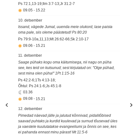
Ps 72:1,13-19;Ilm 3:7-13;Jr 31:2-7
09.05
-
15.22
10. detsember
Issand, vägede Jumal, uuenda meie olukord, lase paista
oma pale, siis oleme päästetud! Ps 80:20
Ps 79:9-10a,11,13;Mt 26:62-66;Sk 2:10-17
09.06
-
15.21
11. detsember
Saage pühaks kogu oma käitumisega, nii nagu on püha
see, kes teid on kutsunud; sest kirjutatud on: "Olge pühad,
sest mina olen püha!" 1Pt 1:15-16
Ps 42:2-6;1Ts 4:13-18;
Õhtul: Ps 24:1-6;Js 45:1-8
03.36
09.08
-
15.21
12. detsember
Pimedad näevad jälle ja jalutud kõnnivad, pidalitõbised
saavad puhtaks ja kurdid kuulevad ja surnud tõusevad üles
ja vaestele kuulutatakse evangeeliumi ja õnnis on see, kes
ei pahanda ennast minu pärast! Mt 11:5-6