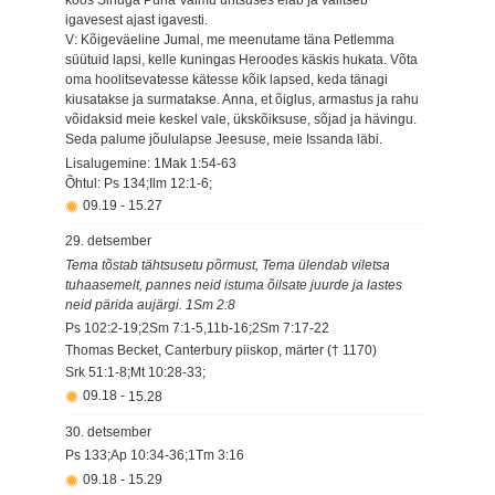
koos Sinuga Püha Vaimu ühtsuses elab ja valitseb
igavesest ajast igavesti.
V: Kõigeväeline Jumal, me meenutame täna Petlemma
süütuid lapsi, kelle kuningas Heroodes käskis hukata. Võta
oma hoolitsevatesse kätesse kõik lapsed, keda tänagi
kiusatakse ja surmatakse. Anna, et õiglus, armastus ja rahu
võidaksid meie keskel vale, ükskõiksuse, sõjad ja hävingu.
Seda palume jõululapse Jeesuse, meie Issanda läbi.
Lisalugemine: 1Mak 1:54-63
Õhtul: Ps 134;Ilm 12:1-6;
09.19
-
15.27
29. detsember
Tema tõstab tähtsusetu põrmust, Tema ülendab viletsa
tuhaasemelt, pannes neid istuma õilsate juurde ja lastes
neid pärida aujärgi. 1Sm 2:8
Ps 102:2-19;2Sm 7:1-5,11b-16;2Sm 7:17-22
Thomas Becket, Canterbury piiskop, märter († 1170)
Srk 51:1-8;Mt 10:28-33;
09.18
-
15.28
30. detsember
Ps 133;Ap 10:34-36;1Tm 3:16
09.18
-
15.29