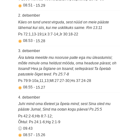
08.51
-
15.29
2. detsember
Käes on tund unest virguda, sest nüüd on meie pääste
lähemal kui siis, kui me usklikuks saime. Rm 13:11
Ps 72:1,13-19;Lk 3:7-14;Jr 30:18-22
08.53
-
15.28
3. detsember
Ära tuleta meelde mu nooruse patte ega mu üleastumisi;
mõtle minule oma heldust mööda, oma headuse pärast, oh
Issand! Hea ja õiglane on Issand; sellepärast Ta õpetab
patustele õiget teed. Ps 25:7-8
Ps 79:9-10a,11,13;Mt 27:27-30;Hs 37:24-28
08.55
-
15.27
4. detsember
Juhi mind oma tõeteel ja õpeta mind; sest Sina oled mu
pääste Jumal, Sind ma ootan kogu päeva! Ps 25:5
Ps 42:2-6;Hb 8:7-12;
Õhtul: Ps 24:1-6;Hg 2:1-9
09.43
08.57
-
15.26