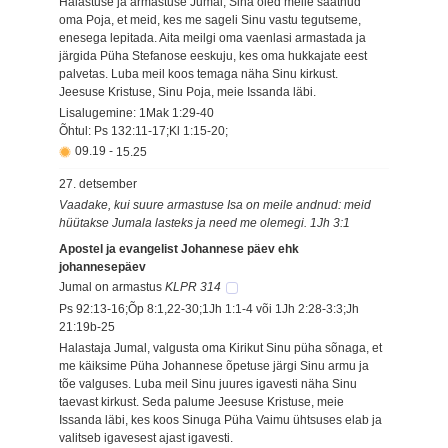
Halastuse ja armastuse Jumal, Sina oled meile saatnud
oma Poja, et meid, kes me sageli Sinu vastu tegutseme,
enesega lepitada. Aita meilgi oma vaenlasi armastada ja
järgida Püha Stefanose eeskuju, kes oma hukkajate eest
palvetas. Luba meil koos temaga näha Sinu kirkust.
Jeesuse Kristuse, Sinu Poja, meie Issanda läbi.
Lisalugemine: 1Mak 1:29-40
Õhtul: Ps 132:11-17;Kl 1:15-20;
09.19
-
15.25
27. detsember
Vaadake, kui suure armastuse Isa on meile andnud: meid
hüütakse Jumala lasteks ja need me olemegi. 1Jh 3:1
Apostel ja evangelist Johannese päev ehk
johannesepäev
Jumal on armastus
KLPR 314
Ps 92:13-16;Õp 8:1,22-30;1Jh 1:1-4 või 1Jh 2:28-3:3;Jh
21:19b-25
Halastaja Jumal, valgusta oma Kirikut Sinu püha sõnaga, et
me käiksime Püha Johannese õpetuse järgi Sinu armu ja
tõe valguses. Luba meil Sinu juures igavesti näha Sinu
taevast kirkust. Seda palume Jeesuse Kristuse, meie
Issanda läbi, kes koos Sinuga Püha Vaimu ühtsuses elab ja
valitseb igavesest ajast igavesti.