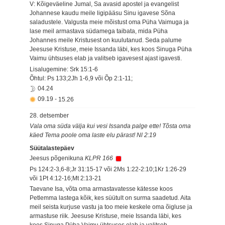
V: Kõigeväeline Jumal, Sa avasid apostel ja evangelist
Johannese kaudu meile ligipääsu Sinu igavese Sõna
saladustele. Valgusta meie mõistust oma Püha Vaimuga ja
lase meil armastava südamega taibata, mida Püha
Johannes meile Kristusest on kuulutanud. Seda palume
Jeesuse Kristuse, meie Issanda läbi, kes koos Sinuga Püha
Vaimu ühtsuses elab ja valitseb igavesest ajast igavesti.
Lisalugemine: Srk 15:1-6
Õhtul: Ps 133;2Jh 1-6,9 või Õp 2:1-11;
04.24
09.19
-
15.26
28. detsember
Vala oma süda välja kui vesi Issanda palge ette! Tõsta oma
käed Tema poole oma laste elu pärast! Nl 2:19
Süütalastepäev
Jeesus põgenikuna
KLPR 166
Ps 124:2-3,6-8;Jr 31:15-17 või 2Ms 1:22-2:10;1Kr 1:26-29
või 1Pt 4:12-16;Mt 2:13-21
Taevane Isa, võta oma armastavatesse kätesse koos
Petlemma lastega kõik, kes süütult on surma saadetud. Aita
meil seista kurjuse vastu ja too meie keskele oma õigluse ja
armastuse riik. Jeesuse Kristuse, meie Issanda läbi, kes