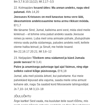
Ilm 3,7.8.10.11(12); Ml 2,17–3,5
22. Kolmapäev
Issand ütles: Ma annan andeks, nagu oled
palunud.
4Ms 14,20
Jeesuses Kristuses on meil lunastus tema vere läbi,
üleastumiste andekssaamine tema armu rikkust mööda.
Ef 1,7
Me täname Sind, Jumal, kalleima anni eest, mida oled meile
kinkinud – et tohime oma patud andeks saada Jeesuse
nimes ja veres. Luba meil oma armsale pühale, jõulupühale
minna vastu puhta südamega, paludes andeks neilt, kellele
oleme halba teinud; ja Sinult, me helde Issand.
Ilm 22,16.17.20.21; Ml 3,6–12
23. Neljapäev
Tõstkem oma südamed ja käed Jumala
poole taevas!
Nl 3,41
Palve ja anumisega palvetage igal ajal Vaimus, ning olge
selleks valvel kõige püsivusega.
Ef 6,18
Jumal, aita meil püsida ärkvel, kui palvetame. Kui meie
palvekäed kipuvad alla vajuma, saada meile oma armust
kohane abi, nagu Sa saatsid kord Moosesele lahinguväljal.
Js 7,10–14; Ml 3,13–18
JÕULUÕHTU
Ärge kartke! Sest vaata, ma kuulutan teile suurt rõõmu, mis