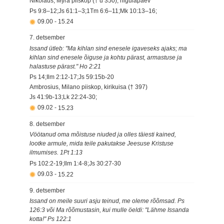
Nikolaus, Myra piiskop († u 350), nigulapäev
Ps 9:8–12;Js 61:1–3;1Tm 6:6–11;Mk 10:13–16;
09.00
-
15.24
7. detsember
Issand ütleb: "Ma kihlan sind enesele igaveseks ajaks; ma
kihlan sind enesele õiguse ja kohtu pärast, armastuse ja
halastuse pärast." Ho 2:21
Ps 14;Ilm 2:12-17;Js 59:15b-20
Ambrosius, Milano piiskop, kirikuisa († 397)
Js 41:9b-13;Lk 22:24-30;
09.02
-
15.23
8. detsember
Vöötanud oma mõistuse niuded ja olles täiesti kained,
lootke armule, mida teile pakutakse Jeesuse Kristuse
ilmumises. 1Pt 1:13
Ps 102:2-19;Ilm 1:4-8;Js 30:27-30
09.03
-
15.22
9. detsember
Issand on meile suuri asju teinud, me oleme rõõmsad. Ps
126:3 või Ma rõõmustasin, kui mulle öeldi: "Lähme Issanda
kotta!" Ps 122:1