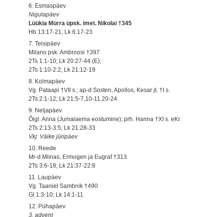
6. Esmaspäev
Nigulapäev
Lüükia Mürra üpsk. imet. Nikolai †345
Hb 13:17-21; Lk 6:17-23
7. Teisipäev
Milano psk. Ambroosi †397
2Ts 1:1-10; Lk 20:27-44 (E);
2Ts 1:10-2:2; Lk 21:12-19
8. Kolmapäev
Vg. Pataapi †VII s.; ap-d Sosten, Apollos, Kesar jt. †I s.
2Ts 2:1-12; Lk 21:5-7,10-11,20-24
9. Neljapäev
Õigl. Anna (Jumalaema eostumine); prh. Hanna †XI s. eKr.
2Ts 2:13-3:5; Lk 21:28-33
Vkj: Väike jüripäev
10. Reede
Mr-d Miinas, Ermogen ja Eugraf †313
2Ts 3:6-18; Lk 21:37-22:8
11. Laupäev
Vg. Taaniel Sambnik †490
Gl 1:3-10; Lk 14:1-11
12. Pühapäev
3. advent