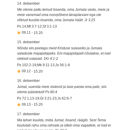
14. detsember
Me oleme pattu teinud Issanda, oma Jumala vastu, meie ja
meie vanemad oma noorpõlvest tänapäevani ega ole
võtnud kuulda Issanda, oma Jumala häält. Jr 3:25
Ps 14;Mt 3:7-12;Sf 3:1-13
09.11
-
15.20
15. detsember
Nõnda siis peetagu meid Kristuse sulaseiks ja Jumala
saladuste majapidajaiks. Ent majapidajailt nõutakse, et nad
oleksid ustavad. 1Kr 4:1-2
Ps 102:2-19;Mk 9:11-13;Js 56:1-8
09.12
-
15.20
16. detsember
Jumal, uuenda meie olukord ja lase paista oma pale, siis
oleme päästetud! Ps 80:4
Ps 72:1,13-19;Gl 3:21-23;Js 62:6-7
09.13
-
15.20
17. detsember
Ma tahan kuulda, mida Jumal, Issand, räägib. Sest Tema
kuulutab rahu oma rahvale ja ütleb oma vagadele, et nad ei