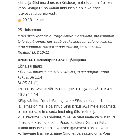
kiitma ja ülistama Jeesuse Kristuse, meie Issanda läbi, kes
koos Sinuga Püha Vaimu ühtsuses elab ja valitseb
igavesest ajast igavesti.
09.18
-
15.23
25. detsember
Ingel ütles karjastele: "Ärge kartke! Sest vaata, ma kuulutan
teile suurt rõõmu, mis saab osaks kogu rahvale, et teile on
täna sündinud Taaveti linnas Päästja, kes on Issand
Kristus." Lk 2:10-11
Kristuse sündimispüha ehk 1. jõulupüha
Sõna sai lihaks
Sõna sai lihaks ja elas meie keskel, ja me nägime Tema
kirkust. Jh 1:14
KLPR 31
Ps 100;Js 52:7-10 või Js 11:1-9;Hb 1:1-3(4-12) või 1Jh 4:9-
16;Jh 1:1-14
Kõigeväeline Jumal, Sinu igavene Sõna on saanud lihaks
ja Temas on meile paistnud Sinu kirkus. Ava meie südamed,
et me mõistaksime seda imet ning ülistaksime ja
kuulutaksime Sinu päästet, mille Sa oled meile valmistanud
Jeesuses Kristuses, Sinu Pojas, kes koos Sinuga Püha
Vaimu ühtsuses elab ja valitseb igavesest ajast igavesti.
V: Taevane Isa, me täname Sind, et Sa saatsid oma Poja