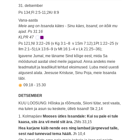
31. detsember
Ps 134;Fl 2:5-11;2Kr 8:9
Vana-aasta
Meie aeg on Issanda kätes - Sinu käes, Issand, on kõik mu
ajad. Ps 31:16
KLPR 47
Ps 121;Nl 3:22–26 (v Kg 3:1–8 v 1Sm 7:12);1Pt 1:22–25 (v
Ilm 2:1–5);Lk 13:6–9 (v Mt 16:1–4 v Lk 21:25–36);
Igavene Jumal, me täname Sind kõige eest, mida Sa
möödunud aastal oled meile jaganud. Anna andeks meie
teadmatult ja teadlikult tehtud eksimused. Luba meid uuesti
algusest alata. Jeesuse Kristuse, Sinu Poja, meie Issanda
läbi.
09.18
-
15.30
DETSEMBER
KUU LOOSUNG: Hõiska ja rõõmusta, Siioni tütar, sest vaata,
ma tulen ja asun su keskele, ütleb Issand!
Sk 2,14
1. Kolmapäev
Mooses ütles Issandale: Kui su pale ei tule
kaasa, siis ära vii meid siit ära.
2Ms 33,15
Hea karjane käib nende ees ning lambad järgnevad talle,
sest nad tunnevad tema häält.
Jh 10,4