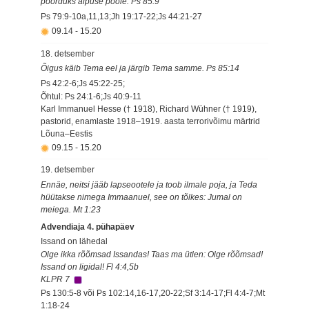
pöörduks alpuse poole. Ps 85:9
Ps 79:9-10a,11,13;Jh 19:17-22;Js 44:21-27
09.14
-
15.20
18. detsember
Õigus käib Tema eel ja järgib Tema samme. Ps 85:14
Ps 42:2-6;Js 45:22-25;
Õhtul: Ps 24:1-6;Js 40:9-11
Karl Immanuel Hesse († 1918), Richard Wühner († 1919),
pastorid, enamlaste 1918–1919. aasta terrorivõimu märtrid
Lõuna–Eestis
09.15
-
15.20
19. detsember
Ennäe, neitsi jääb lapseootele ja toob ilmale poja, ja Teda
hüütakse nimega Immaanuel, see on tõlkes: Jumal on
meiega. Mt 1:23
Advendiaja 4. pühapäev
Issand on lähedal
Olge ikka rõõmsad Issandas! Taas ma ütlen: Olge rõõmsad!
Issand on ligidal! Fl 4:4,5b
KLPR 7
Ps 130:5-8 või Ps 102:14,16-17,20-22;Sf 3:14-17;Fl 4:4-7;Mt
1:18-24