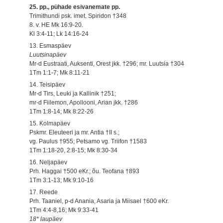
25. pp., pühade esivanemate pp.
Trimithundi psk. imet. Spiridon †348
8. v. HE Mk 16:9-20.
Kl 3:4-11; Lk 14:16-24
13. Esmaspäev
Luutsinapäev
Mr-d Eustraati, Auksenti, Orest jkk. †296; mr. Luutsia †304
1Tm 1:1-7; Mk 8:11-21
14. Teisipäev
Mr-d Tirs, Leuki ja Kallinik †251;
mr-d Fiilemon, Apollooni, Arian jkk. †286
1Tm 1:8-14; Mk 8:22-26
15. Kolmapäev
Pskmr. Eleuteeri ja mr. Antia †II s.;
vg. Paulus †955; Petsamo vg. Triifon †1583
1Tm 1:18-20, 2:8-15; Mk 8:30-34
16. Neljapäev
Prh. Haggai †500 eKr.; õu. Teofana †893
1Tm 3:1-13; Mk 9:10-16
17. Reede
Prh. Taaniel, p-d Anania, Asaria ja Miisael †600 eKr.
1Tm 4:4-8,16; Mk 9:33-41
18* laupäev