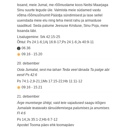
Issand, meie Jumal, me rõõmustame koos Neitsi Maarjaga
Sinu suurte tegude üle. Valmista meie südamed vastu
võtma rõõmusõnumit Päästja sündimisest ja lase sellel
uuendada meie elu ning teha meist rahu ja armastuse
saadikud. Seda palume Jeesuse Kristuse, Sinu Poja, meie
Issanda läbi.
Lisalugemine: Srk 42:15-25
Õhtul: Ps 24:1-6;1Aj 16:8-17;Ps 24:1-6;Js 40:9-11
06.36
09.16
-
15.20
20. detsember
Oota Jumalat, sest ma tahan Teda veel tänada Ta palge abi
eest! Ps 42:6
Ps 74:1-2,9-21;1Ms 17:15-22;Hb 11:11-12
09.16
-
15.21
21. detsember
Ärge muretsege ühtigi, vaid teie vajadused saagu kõiges
Jumalale teatavaks tänuütlemisega palumises ja anumises.
Fl 4:6
Ps 14;Js 35:1-2;Hb 6:7-12
Apostel Tooma päev ehk toomapäev