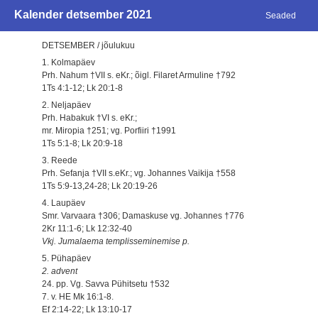
Kalender detsember 2021
Seaded
DETSEMBER / jõulukuu
1. Kolmapäev
Prh. Nahum †VII s. eKr.; õigl. Filaret Armuline †792
1Ts 4:1-12; Lk 20:1-8
2. Neljapäev
Prh. Habakuk †VI s. eKr.;
mr. Miropia †251; vg. Porfiiri †1991
1Ts 5:1-8; Lk 20:9-18
3. Reede
Prh. Sefanja †VII s.eKr.; vg. Johannes Vaikija †558
1Ts 5:9-13,24-28; Lk 20:19-26
4. Laupäev
Smr. Varvaara †306; Damaskuse vg. Johannes †776
2Kr 11:1-6; Lk 12:32-40
Vkj. Jumalaema templisseminemise p.
5. Pühapäev
2. advent
24. pp. Vg. Savva Pühitsetu †532
7. v. HE Mk 16:1-8.
Ef 2:14-22; Lk 13:10-17