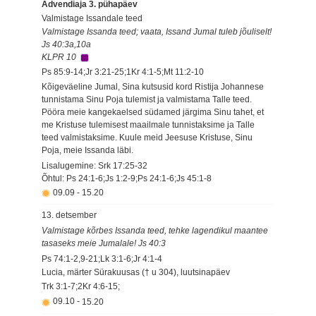
Advendiaja 3. pühapäev
Valmistage Issandale teed
Valmistage Issanda teed; vaata, Issand Jumal tuleb jõuliselt!
Js 40:3a,10a
KLPR 10
Ps 85:9-14;Jr 3:21-25;1Kr 4:1-5;Mt 11:2-10
Kõigeväeline Jumal, Sina kutsusid kord Ristija Johannese
tunnistama Sinu Poja tulemist ja valmistama Talle teed.
Pööra meie kangekaelsed südamed järgima Sinu tahet, et
me Kristuse tulemisest maailmale tunnistaksime ja Talle
teed valmistaksime. Kuule meid Jeesuse Kristuse, Sinu
Poja, meie Issanda läbi.
Lisalugemine: Srk 17:25-32
Õhtul: Ps 24:1-6;Js 1:2-9;Ps 24:1-6;Js 45:1-8
09.09
-
15.20
13. detsember
Valmistage kõrbes Issanda teed, tehke lagendikul maantee
tasaseks meie Jumalale! Js 40:3
Ps 74:1-2,9-21;Lk 3:1-6;Jr 4:1-4
Lucia, märter Sürakuusas († u 304), luutsinapäev
Trk 3:1-7;2Kr 4:6-15;
09.10
-
15.20