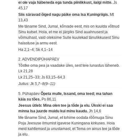
ei ole vaja häbeneda ega tunda piinlikkust, iialgi mitte.
Js
45,17
Siis säravad õiged nagu päike oma Isa Kuningriigis.
Mt
13,43
Me täname Sind, Jumal, kõrvade eest, mis on kuulda võtnud
Sinu kutset. Hoia, et me ei järgiks Sind auahnusest ja
võimuihast, vaid oleksime Sulle kuulekad tänulikkusest Sinu
halastuse ja armu eest.
Ha 2,1–4; Sk 4,1–14
2. ADVENDIPÜHAPÄEV
Tõstke oma pea ja vaadake üles, sest teie lunastus läheneb.
Lk 21,28
Lk 21,25–33; Js 63,15–64,3
Jutlus: Jk 5,7–8(9–11)
5. Pühapäev
Õpeta mulle, Issand, oma teed; ma tahan
käia su tões.
Ps 86,11
Jeesus ütleb: Mina olen tee ja tõde ja elu. Ükski ei saa
minna Isa juurde muidu kui minu kaudu.
Jh 14,6
Me täname Sind, Jumal, et tohime oodata rõõmuga Sinu
Poja Jeesuse ilmumist igavese Kuningana kirkuses. Hoia
meid kahtlemast ja unustamast, et Tema on ainus tee ja tõde
ja elu.