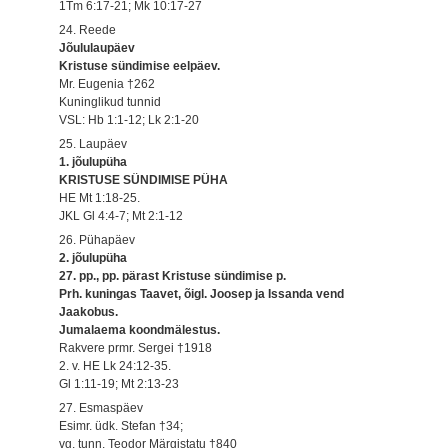
1Tm 6:17-21; Mk 10:17-27
24. Reede
Jõululaupäev
Kristuse sündimise eelpäev.
Mr. Eugenia †262
Kuninglikud tunnid
VSL: Hb 1:1-12; Lk 2:1-20
25. Laupäev
1. jõulupüha
KRISTUSE SÜNDIMISE PÜHA
HE Mt 1:18-25.
JKL Gl 4:4-7; Mt 2:1-12
26. Pühapäev
2. jõulupüha
27. pp., pp. pärast Kristuse sündimise p.
Prh. kuningas Taavet, õigl. Joosep ja Issanda vend
Jaakobus.
Jumalaema koondmälestus.
Rakvere prmr. Sergei †1918
2. v. HE Lk 24:12-35.
Gl 1:11-19; Mt 2:13-23
27. Esmaspäev
Esimr. üdk. Stefan †34;
vg. tunn. Teodor Märgistatu †840