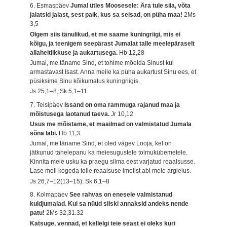
6. Esmaspäev
Jumal ütles Moosesele: Ära tule siia, võta
jalatsid jalast, sest paik, kus sa seisad, on püha maa!
2Ms
3,5
Olgem siis tänulikud, et me saame kuningriigi, mis ei
kõigu, ja teenigem seepärast Jumalat talle meelepäraselt
allaheitlikkuse ja aukartusega.
Hb 12,28
Jumal, me täname Sind, et tohime mõelda Sinust kui
armastavast Isast. Anna meile ka püha aukartust Sinu ees, et
püsiksime Sinu kõikumatus kuningriigis.
Js 25,1–8; Sk 5,1–11
7. Teisipäev
Issand on oma rammuga rajanud maa ja
mõistusega laotanud taeva.
Jr 10,12
Usus me mõistame, et maailmad on valmistatud Jumala
sõna läbi.
Hb 11,3
Jumal, me täname Sind, et oled vägev Looja, kel on
jätkunud tähelepanu ka meiesugustele tolmukübemetele.
Kinnita meie usku ka praegu silma eest varjatud reaalsusse.
Lase meil kogeda tolle reaalsuse imelist abi meie argielus.
Js 26,7–12(13–15); Sk 6,1–8
8. Kolmapäev
See rahvas on enesele valmistanud
kuldjumalad. Kui sa nüüd siiski annaksid andeks nende
patu!
2Ms 32,31.32
Katsuge, vennad, et kellelgi teie seast ei oleks kuri