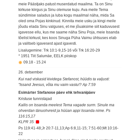
meie Päästjaks patust muserdatud maailma. Ta on Sinu
kirkuse kiirgus ja Sinu olemuse kuju. Ava meile Tema
sündimise saladus ja luba kogu maailmal näha, mida Sa
oled oma Pojas kinkinud. Kinnita meie usku ja kingi meile
jõudu elada Sinu valguses, et me jõuaksime siit kaduvusest
igavesse ellu, kus me saame näha Sinu Poja, meie Issanda
tõelist kirkust, kes koos Sinuga Püha Vaimu ühtsuses elab
ja valitseb igavesest ajast igavesti.
Lisalugemine: Trk 10:1-9,15-16 või Trk 16:20-29
* 1951 Tiit Salumäe, EELK piiskop
09.18
-
15.24
26. detsember
Kui nad viskasid kividega Stefanost, hüüdis ta valjusti:
"Issand Jeesus, võta mu vaim vastu!? Ap 7:59
Esimärter Stefanose päev ehk tehvanipäev
Kristuse tunnistajad
Kallis on Issanda meelest Tema vagade surm. Sinule ma
ohverdan tänuohvreid ja hüüan appi Issanda nime. Ps
116:15,17
KLPR 35
Ps 119:41-48;Jr 20:7-11,13;Ap 6:8,11-15; 7:51-60;Mt 10:16-
22