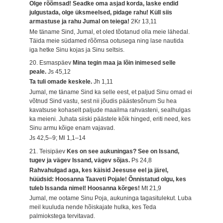
Olge rõõmsad! Seadke oma asjad korda, laske endid
julgustada, olge üksmeelsed, pidage rahu! Küll siis
armastuse ja rahu Jumal on teiega!
2Kr 13,11
Me täname Sind, Jumal, et oled tõotanud olla meie lähedal.
Täida meie südamed rõõmsa ootusega ning lase nautida
iga hetke Sinu kojas ja Sinu seltsis.
20. Esmaspäev
Mina tegin maa ja lõin inimesed selle
peale.
Js 45,12
Ta tuli omade keskele.
Jh 1,11
Jumal, me täname Sind ka selle eest, et paljud Sinu omad ei
võtnud Sind vastu, sest nii jõudis päästesõnum Su hea
kavatsuse kohaselt paljude maailma rahvasteni, sealhulgas
ka meieni. Juhata siiski päästele kõik hinged, eriti need, kes
Sinu armu kõige enam vajavad.
Js 42,5–9; Ml 1,1–14
21. Teisipäev
Kes on see aukuningas? See on Issand,
tugev ja vägev Issand, vägev sõjas.
Ps 24,8
Rahvahulgad aga, kes käisid Jeesuse eel ja järel,
hüüdsid: Hoosanna Taaveti Pojale! Õnnistatud olgu, kes
tuleb Issanda nimel! Hoosanna kõrges!
Mt 21,9
Jumal, me ootame Sinu Poja, aukuninga tagasitulekut. Luba
meil kuuluda nende hõiskajate hulka, kes Teda
palmiokstega tervitavad.