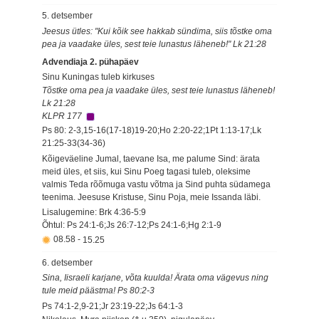
5. detsember
Jeesus ütles: "Kui kõik see hakkab sündima, siis tõstke oma
pea ja vaadake üles, sest teie lunastus läheneb!" Lk 21:28
Advendiaja 2. pühapäev
Sinu Kuningas tuleb kirkuses
Tõstke oma pea ja vaadake üles, sest teie lunastus läheneb!
Lk 21:28
KLPR 177
Ps 80: 2-3,15-16(17-18)19-20;Ho 2:20-22;1Pt 1:13-17;Lk
21:25-33(34-36)
Kõigeväeline Jumal, taevane Isa, me palume Sind: ärata
meid üles, et siis, kui Sinu Poeg tagasi tuleb, oleksime
valmis Teda rõõmuga vastu võtma ja Sind puhta südamega
teenima. Jeesuse Kristuse, Sinu Poja, meie Issanda läbi.
Lisalugemine: Brk 4:36-5:9
Õhtul: Ps 24:1-6;Js 26:7-12;Ps 24:1-6;Hg 2:1-9
08.58
-
15.25
6. detsember
Sina, Iisraeli karjane, võta kuulda! Ärata oma vägevus ning
tule meid päästma! Ps 80:2-3
Ps 74:1-2,9-21;Jr 23:19-22;Js 64:1-3