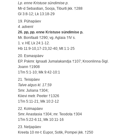
Lp. enne Kristuse sündimise p.
Mr-d Sebastian, Sooja, Tiburti jkk. †288
Gl 3:8-12; Lk 13:18-29
19. Pühapäev
4. advent
26. pp, pp. enne Kristuse sündimise p.
Mr. Bonifaati †290; vg. Aglaia †IV s.
1. v. HE Lk 24:1-12.
Hb 11:9-10,17-23,32-40; Mt 1:1-25
20. Esmaspäev
EP. Pskmr. Ignaati Jumalakandja †107; Kroonlinna õigl.
Joann †1908
1Tm 5:1-10; Mk 9:42-10:1
21. Teisipäev
Talve algus kl. 17.59
Smr. Juliana †304;
Kiievi metr. Peeter †1326
1Tm 5:11-21; Mk 10:2-12
22. Kolmapäev
Smr. Anastasia †304; mr. Teodota †304
1Tm 5:22-6:11; Mk 10:11-16
23. Neljapäev
Kreeta 10 mr-t: Eupor, Sotik, Pompei jkk. †250