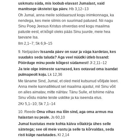
uskmatu süda, mis loobub elavast Jumalast, vaid
manitsege üksteist iga päev.
Hb 3,12–13
Oh Jumal, anna meile solidaarsust kogu inimkonnaga, ka
nendega, kes meie silmis on suurimad patused. Nii nagu
Sinu Poeg Jeesus Kristus ohverdas end kogu maailma
patuste eest, et kõigil oleks pääs Sinu juurde, meie hea
taevane Isa.
Ilm 2,1–7; Sk 6,9–15
9. Neljapäev
Issanda päev on suur ja väga kardetav, kes
suudaks seda taluda? Aga veel nüüdki ütleb Issand:
Pöörduge minu poole kõigest südamest!
Jl 2,11–12
Ja teie olge inimeste sarnased, kes ootavad oma isandat
pulmapeolt koju.
Lk 12,36
Me täname Sind, Jumal, et oled meid kutsunud võitjate leeri.
Anna meile kannatlikkust sel maailma ajastul, mil Sinu võit
on alles aimatav, mitte nähtav. Tänu Sulle, et tohime näha
Sinu võidu märke teiste usklike ja ka iseenda elus.
2Kr 5,1–10; Sk 7,1–14
10. Reede
Oma vihas ma lõin sind, aga oma armus ma
halastan su peale.
Js 60,10
Jumal kustutas meie kohta käiva võlakirja ühes selle
sätetega; see oli meie vastu ja selle ta kõrvaldas, seda
risti külge naelutades.
Kl 2,14