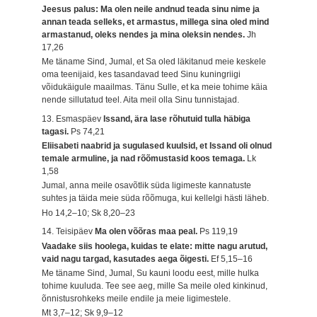
Jeesus palus: Ma olen neile andnud teada sinu nime ja
annan teada selleks, et armastus, millega sina oled mind
armastanud, oleks nendes ja mina oleksin nendes.
Jh
17,26
Me täname Sind, Jumal, et Sa oled läkitanud meie keskele
oma teenijaid, kes tasandavad teed Sinu kuningriigi
võidukäigule maailmas. Tänu Sulle, et ka meie tohime käia
nende sillutatud teel. Aita meil olla Sinu tunnistajad.
13. Esmaspäev
Issand, ära lase rõhutuid tulla häbiga
tagasi.
Ps 74,21
Eliisabeti naabrid ja sugulased kuulsid, et Issand oli olnud
temale armuline, ja nad rõõmustasid koos temaga.
Lk
1,58
Jumal, anna meile osavõtlik süda ligimeste kannatuste
suhtes ja täida meie süda rõõmuga, kui kellelgi hästi läheb.
Ho 14,2–10; Sk 8,20–23
14. Teisipäev
Ma olen võõras maa peal.
Ps 119,19
Vaadake siis hoolega, kuidas te elate: mitte nagu arutud,
vaid nagu targad, kasutades aega õigesti.
Ef 5,15–16
Me täname Sind, Jumal, Su kauni loodu eest, mille hulka
tohime kuuluda. Tee see aeg, mille Sa meile oled kinkinud,
õnnistusrohkeks meile endile ja meie ligimestele.
Mt 3,7–12; Sk 9,9–12