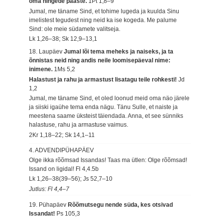
oma hingede pääste.
1Pt 1,8–9
Jumal, me täname Sind, et tohime lugeda ja kuulda Sinu
imelistest tegudest ning neid ka ise kogeda. Me palume
Sind: ole meie südamete valitseja.
Lk 1,26–38; Sk 12,9–13,1
18. Laupäev
Jumal lõi tema meheks ja naiseks, ja ta
õnnistas neid ning andis neile loomisepäeval nime:
inimene.
1Ms 5,2
Halastust ja rahu ja armastust lisatagu teile rohkesti!
Jd
1,2
Jumal, me täname Sind, et oled loonud meid oma näo järele
ja siiski igaühe tema enda nägu. Tänu Sulle, et naiste ja
meestena saame üksteist täiendada. Anna, et see sünniks
halastuse, rahu ja armastuse vaimus.
2Kr 1,18–22; Sk 14,1–11
4. ADVENDIPÜHAPÄEV
Olge ikka rõõmsad Issandas! Taas ma ütlen: Olge rõõmsad!
Issand on ligidal!
Fl 4,4.5b
Lk 1,26–38(39–56); Js 52,7–10
Jutlus: Fl 4,4–7
19. Pühapäev
Rõõmutsegu nende süda, kes otsivad
Issandat!
Ps 105,3