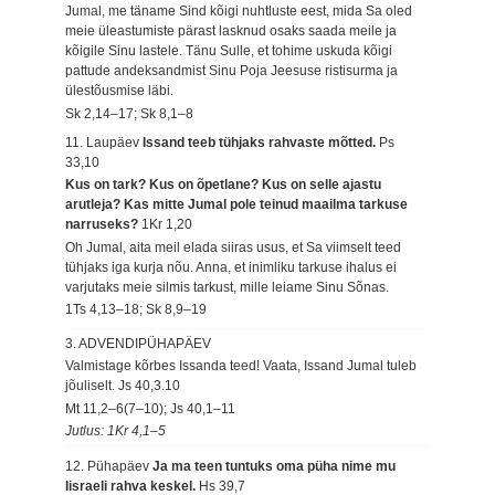
Jumal, me täname Sind kõigi nuhtluste eest, mida Sa oled
meie üleastumiste pärast lasknud osaks saada meile ja
kõigile Sinu lastele. Tänu Sulle, et tohime uskuda kõigi
pattude andeksandmist Sinu Poja Jeesuse ristisurma ja
ülestõusmise läbi.
Sk 2,14–17; Sk 8,1–8
11. Laupäev
Issand teeb tühjaks rahvaste mõtted.
Ps
33,10
Kus on tark? Kus on õpetlane? Kus on selle ajastu
arutleja? Kas mitte Jumal pole teinud maailma tarkuse
narruseks?
1Kr 1,20
Oh Jumal, aita meil elada siiras usus, et Sa viimselt teed
tühjaks iga kurja nõu. Anna, et inimliku tarkuse ihalus ei
varjutaks meie silmis tarkust, mille leiame Sinu Sõnas.
1Ts 4,13–18; Sk 8,9–19
3. ADVENDIPÜHAPÄEV
Valmistage kõrbes Issanda teed! Vaata, Issand Jumal tuleb
jõuliselt.
Js 40,3.10
Mt 11,2–6(7–10); Js 40,1–11
Jutlus: 1Kr 4,1–5
12. Pühapäev
Ja ma teen tuntuks oma püha nime mu
Iisraeli rahva keskel.
Hs 39,7