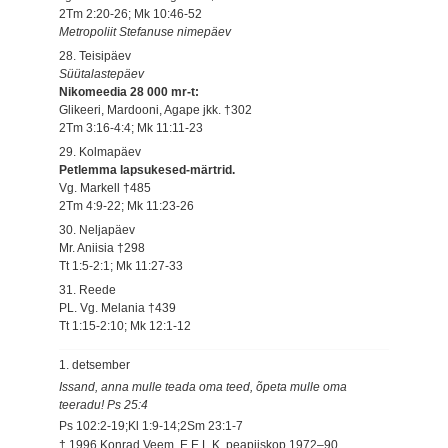
2Tm 2:20-26; Mk 10:46-52
Metropoliit Stefanuse nimepäev
28. Teisipäev
Süütalastepäev
Nikomeedia 28 000 mr-t:
Glikeeri, Mardooni, Agape jkk. †302
2Tm 3:16-4:4; Mk 11:11-23
29. Kolmapäev
Petlemma lapsukesed-märtrid.
Vg. Markell †485
2Tm 4:9-22; Mk 11:23-26
30. Neljapäev
Mr. Aniisia †298
Tt 1:5-2:1; Mk 11:27-33
31. Reede
PL. Vg. Melania †439
Tt 1:15-2:10; Mk 12:1-12
1. detsember
Issand, anna mulle teada oma teed, õpeta mulle oma
teeradu! Ps 25:4
Ps 102:2-19;Kl 1:9-14;2Sm 23:1-7
† 1996 Konrad Veem, E.E.L.K. peapiiskop 1972–90