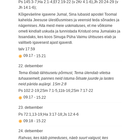
Ps 145:3-7;Ha 2:1-4;Ef 2:19-22 (v 2Kr 4:1-6);Jh 20:24-29 (v
Jh 14:1-6);
Kõigeväeline igavene Jumal, Sina lubasid apostel Toomal
kahelda Jeesuse ülestõusmises ja veensid teda sõnades ja
nägemises. Aita meid meie uskmatuses, et me võiksime
ometi kindlalt uskuda ja tunnistada Kristust oma Jumalaks ja
Issandaks, kes koos Sinuga Püha Vaimu ühtsuses elab ja
valitseb igavesest ajast igavesti.
talv
17.59
09.17
-
15.21
22. detsember
Tema tõstab tähtsusetu põrmust, Tema ülendab viletsa
tuhaasemelt, pannes neid istuma õilsate juurde ja lastes
neid pärida aujärgi. 1Sm 2:8
Ps 102:2-19;2Sm 7:1-5,11b-16;2Sm 7:17-22
09.17
-
15.22
23. detsember
Ps 72:1,13-19;Ha 3:17-18;Js 12:4-6
09.18
-
15.22
24. detsember
Rahvas, kes käib pimeduses, näeb suurt valgust; kes