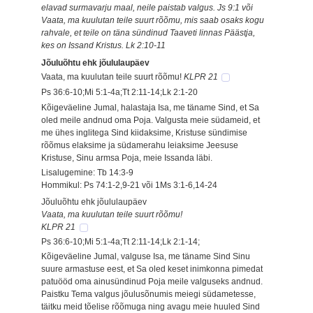
elavad surmavarju maal, neile paistab valgus. Js 9:1 või
Vaata, ma kuulutan teile suurt rõõmu, mis saab osaks kogu
rahvale, et teile on täna sündinud Taaveti linnas Päästja,
kes on Issand Kristus. Lk 2:10-11
Jõuluõhtu ehk jõululaupäev
Vaata, ma kuulutan teile suurt rõõmu!
KLPR 21
Ps 36:6-10;Mi 5:1-4a;Tt 2:11-14;Lk 2:1-20
Kõigeväeline Jumal, halastaja Isa, me täname Sind, et Sa
oled meile andnud oma Poja. Valgusta meie südameid, et
me ühes inglitega Sind kiidaksime, Kristuse sündimise
rõõmus elaksime ja südamerahu leiaksime Jeesuse
Kristuse, Sinu armsa Poja, meie Issanda läbi.
Lisalugemine: Tb 14:3-9
Hommikul: Ps 74:1-2,9-21 või 1Ms 3:1-6,14-24
Jõuluõhtu ehk jõululaupäev
Vaata, ma kuulutan teile suurt rõõmu!
KLPR 21
Ps 36:6-10;Mi 5:1-4a;Tt 2:11-14;Lk 2:1-14;
Kõigeväeline Jumal, valguse Isa, me täname Sind Sinu
suure armastuse eest, et Sa oled keset inimkonna pimedat
patuööd oma ainusündinud Poja meile valguseks andnud.
Paistku Tema valgus jõulusõnumis meiegi südametesse,
täitku meid tõelise rõõmuga ning avagu meie huuled Sind