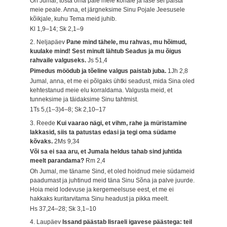
Oh Jumal, tõsta oma pale meie kohale ja lase sel paista
meie peale. Anna, et järgneksime Sinu Pojale Jeesusele
kõikjale, kuhu Tema meid juhib.
Kl 1,9–14; Sk 2,1–9
2. Neljapäev
Pane mind tähele, mu rahvas, mu hõimud,
kuulake mind! Sest minult lähtub Seadus ja mu õigus
rahvaile valguseks.
Js 51,4
Pimedus möödub ja tõeline valgus paistab juba.
1Jh 2,8
Jumal, anna, et me ei põlgaks ühtki seadust, mida Sina oled
kehtestanud meie elu korraldama. Valgusta meid, et
tunneksime ja täidaksime Sinu tahtmist.
1Ts 5,(1–3)4–8; Sk 2,10–17
3. Reede
Kui vaarao nägi, et vihm, rahe ja müristamine
lakkasid, siis ta patustas edasi ja tegi oma südame
kõvaks.
2Ms 9,34
Või sa ei saa aru, et Jumala heldus tahab sind juhtida
meelt parandama?
Rm 2,4
Oh Jumal, me täname Sind, et oled hoidnud meie südameid
paadumast ja juhtinud meid täna Sinu Sõna ja palve juurde.
Hoia meid lodevuse ja kergemeelsuse eest, et me ei
hakkaks kuritarvitama Sinu headust ja pikka meelt.
Hs 37,24–28; Sk 3,1–10
4. Laupäev
Issand päästab Iisraeli igavese päästega: teil