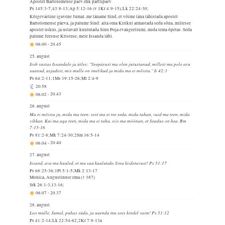
Apostel Bartolomeuse päev ehk pärtlipäev
Ps 145:3-7;43:8-13;Ap 5:12-16 (v 1Kr 4:9-15);Lk 22:24-30;
Kõigeväeline igavene Jumal, me täname Sind, et võime täna tähistada apostel
Bartolomeuse päeva, ja palume Sind: aita oma Kirikul armastada seda sõna, millesse
apostel uskus, ja ustavalt kuulutada Sinu Poja evangeeliumi, mida tema õpetas. Seda
palume Jeesuse Kristuse, meie Issanda läbi.
06.00
-
20.45
25. august
Iiob vastas Issandale ja ütles: "Seepärast ma olen jutustanud, millest ma pole aru
saanud, asjadest, mis mulle on imelikud ja mida ma ei mõista." Ii 42:3
Ps 64:2-11;1Ms 19:15-26;Ml 2:4-9
20.58
06.02
-
20.43
26. august
Ma ei mõista ju, mida ma teen: sest ma ei tee seda, mida tahan, vaid ma teen, mida
vihkan. Kui ma aga teen, mida ma ei taha, siis ma möönan, et Seadus on hea. Rm
7:15-16
Ps 81:2-8;Mk 7:24-30;2Sm 16:5-14
06.04
-
20.40
27. august
Issand, ava mu huuled, et mu suu kuulutaks Sinu kiidetavust! Ps 51:17
Ps 68:25-36;1Pt 5:1-5;Mk 2:13-17
Monica, Augustinuse ema († 387)
Srk 26:1-3,13-16;
06.07
-
20.37
28. august
Loo mulle, Jumal, puhas süda, ja uuenda mu sees kindel vaim! Ps 51:12
Ps 41:2-14;Lk 22:54-62;2Kr 7:8-13a