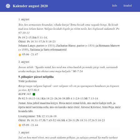
Kalender august 2020
Info
Seaded
1. august
Teie, kes armastate Issandat, vihake kurja! Tema hoiab oma vagade hingi, Ta kisub
nad ära õelate käest. Valgus koidab õigele ja rõõm neile, kes õiglased südamelt. Ps
97:10-11
Ps 19:2-15;Ilm 5:11-14;
Õhtul: Ps 18:31-37;Js 5:18-23
Johann Lange, pastor (+ 1531), Zacharias Hasse, pastor (+ 1531) ja Hermann Marsow
(+ 1555), Tallinna ja Tartu reformaatorid
05.06
-
21.47
2. august
Jeesus ütleb: "Igaüks nüüd, kes neid mu sõnu kuuleb ja nende järgi teeb, sarnaneb
aruka mehega, kes ehitas oma maja kaljule." Mt 7:24
9. pühapäev pärast nelipüha
Tõde ja eksitus
Käige nagu valguse lapsed - sest valguse vili on ju igasuguses headuses ja õiguses
ja tões. Ef 5:8b,9
KLPR 365
Ps 92:5-10,13-14;1Kn 18:21-26,36-39;Hb 4:1-2,9-13;Mt 7:13-14
Jumal, Sina juhid maailma kulgu. Hoia meist eemal kõik, mis meile kahju teeb, ja
õpeta meid taotlema seda, mis on kasuks meie elule. Jeesuse Kristuse, Sinu Poja, meie
Issanda läbi.
Lisalugemine: Trk 12:13,16-19
Õhtul: Ps 18:31-37;Jh 7:45-52 või Srk 4:20-31;Ps 18:31-37;Js 5:18-23
05.09
-
21.44
3. august
Sul on hea meel tõest, mis asub südame põhjas, ja salajas annad Sa mulle tarkust