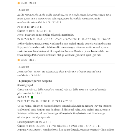
05.36
-
21.13
15. august
Kaldu minu poole ja ole mulle armuline, see on nende õigus, kes armastavad Sinu
nime. Kinnita mu samme oma ütlusega ja ära lase ühtki nurjatust saada
meelevalda minu üle! Ps 119:132-133
Ps 19:2-15;2Pt 1:3-11;
Õhtul: Ps 18:31-37;Nl 1:1-11
Neitsi Maarja uinumise püha ehk rukkimaarjapäev
Ps 16:7–9;Js 61:10–11 (v Ül 2:1–7);Gl 4:3–7 (v Ilm 11:19–12:6,10);Lk 1:46–55;
Kõigeväeline Jumal, Sa oled vaadanud armus Neitsi Maarja peale ja valinud ta oma
Poja, meie Issanda emaks. Juhi meidki oma armuga, et taevas meile avaneks ja me
saaksime osa Sinu kirkusest. Seda palume Jeesuse Kristuse, meie Issanda läbi, kes
koos Sinuga Püha Vaimu ühtsuses elab ja valitseb igavesest ajast igavesti.
05.39
-
21.11
16. august
Jeesus ütles: "Tõesti, ma ütlen teile, ükski prohvet ei ole tunnustatud oma
kodukohas." Lk 4:24
11. pühapäev pärast nelipüha
Soosinguajad
Õnnis on rahvas, kelle Jumal on Issand, rahvas, kelle Tema on valinud enesele
pärisosaks! Ps 33:12
KLPR 217
Ps 81:9-17;Jr 6:16-19;Rm 11:17-24;Lk 4:23-30
Ustav Jumal, Sina oled valinud Iisraeli oma rahvaks, teinud temaga igavese lepingu
ja tõotanud tema kaudu saata õnnistust kõigile rahvaile. Aita meilgi elada Jeesuse
Kristuse valituina ja koos Iisraeliga rõõmustada Sinu halastusest. Sinule olgu
ülistus ja au nüüd ja igavesti.
Lisalugemine: Erl 3:2-4, 8-10
Õhtul: Ps 18:31-37;Ne 1:1-11 või Srk 36:1,13-19;Ps 18:31-37;Nl 1:1-11
August Nigol, pastor, Helsingi eesti koguduse õpetaja, enamlaste terrorivõimu märter