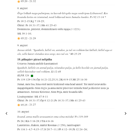
05.20
-
21.32
8. august
Õige lokkab nagu palmipuu, ta kasvab kõrgeks nagu seedripuu Liibanonil. Kes
Issanda kotta on istutatud, need lokkavad meie Jumala õuedes. Ps 92:13-14 *
Ps 19:2-15;Kg 7:19-25;
Õhtul: Ps 18:31-37;1Ms 41:25-43
Dominicus, preester, dominiiklaste ordu rajaja († 1221)
Srk 39:1-10;
05.22
-
21.29
9. august
Jeesus ütleb: "Igaühele, kellel on, antakse, ja tal on rohkem kui küllalt, kellel aga ei
ole, selle käest võetakse ära seegi, mis tal on." Mt 25:29
10. pühapäev pärast nelipüha
Ustavus Jumala andide kasutamisel
Igaühelt, kellele on antud palju, nõutakse palju, ja kelle hoolde on jäetud palju,
sellelt küsitakse veel rohkem. Lk 12:48
KLPR 326
Ps 119:129-136;Õp 14:21-22,25,31;2Kr 8:9-15;Mt 25:14-30
Jumal, meie Isa, Sina oled meile kinkinud oma head annid. Tee meid ustavateks
majapidajateks Sinu riigis ja anna meile püsivust teenida Sind ja üksteist usus ja
armastuses. Jeesuse Kristuse, Sinu Poja, meie Issanda läbi.
Lisalugemine: Srk 47:8-11
Õhtul: Ps 18:31-37;Õp 8:12-21;Ps 18:31-37;1Ms 41:25-43
05.25
-
21.27
10. august
Issand, anna mulle arusaamist oma sõna mööda! Ps 119:169
Ps 26;1Kn 3:16-28;1Tm 4:6-16
Laurentius, diakon, märter Roomas († 258), lauritsapäev
Ps 116:1–4,7–9,15–17;Jr 20:7–11;1Pt 4:12–19;Jh 12:24–26;