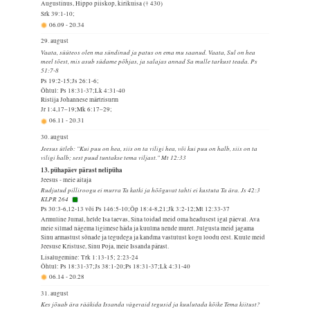
Augustinus, Hippo piiskop, kirikuisa († 430)
Srk 39:1-10;
06.09
-
20.34
29. august
Vaata, süüteos olen ma sündinud ja patus on ema mu saanud. Vaata, Sul on hea
meel tõest, mis asub südame põhjas, ja salajas annad Sa mulle tarkust teada. Ps
51:7-8
Ps 19:2-15;Js 26:1-6;
Õhtul: Ps 18:31-37;Lk 4:31-40
Ristija Johannese märtrisurm
Jr 1:4,17–19;Mk 6:17–29;
06.11
-
20.31
30. august
Jeesus ütleb: "Kui puu on hea, siis on ta viligi hea, või kui puu on halb, siis on ta
viligi halb; sest puud tuntakse tema viljast." Mt 12:33
13. pühapäev pärast nelipüha
Jeesus - meie aitaja
Rudjutud pilliroogu ei murra Ta katki ja hõõguvat tahti ei kustuta Ta ära. Js 42:3
KLPR 264
Ps 30:3-6,12-13 või Ps 146:5-10;Õp 18:4-8,21;Jk 3:2-12;Mt 12:33-37
Armuline Jumal, helde Isa taevas, Sina toidad meid oma headusest igal päeval. Ava
meie silmad nägema ligimese häda ja kuulma nende muret. Julgusta meid jagama
Sinu armastust sõnade ja tegudega ja kandma vastutust kogu loodu eest. Kuule meid
Jeesuse Kristuse, Sinu Poja, meie Issanda pärast.
Lisalugemine: Trk 1:13-15; 2:23-24
Õhtul: Ps 18:31-37;Js 38:1-20;Ps 18:31-37;Lk 4:31-40
06.14
-
20.28
31. august
Kes jõuab ära rääkida Issanda vägevaid tegusid ja kuulutada kõike Tema kiitust?