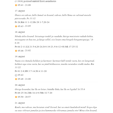
(† 1918) ja teised märtrid Eesti asundustes
05.41
-
21.08
17. august
Õnnis on rahvas, kelle Jumal on Issand, rahvas, kelle Tema on valinud enesele
pärisosaks. Ps 33:12
Ps 26;Rm 11:1-12;Hs 28:1-7,20-24
05.43
-
21.05
18. august
Nõnda ütles Issand: Seisatage teedel ja vaadake, küsige muistsete radade kohta,
missugune on hea tee, ja käige sellel, siis leiate oma hingele hingamispaiga." Jr
6:16
Ps 64:2-11;Lk 21:5-6,20-24;Jr 8:18-23, 9:6-12 või Srk 17:25-32
05.46
-
21.02
19. august
Vaata siis Jumala heldust ja karmust: karmust küll nende vastu, kes on langenud,
heldust aga sinu vastu, kui sa jääd heldusesse, muidu raiutakse sindki maha. Rm
11:22
Ps 81:2-8;Hb 3:7-14;Nl 4:11-20
05.42
05.48
-
21.00
20. august
Otsige Issandat, kui Ta on leitav, hüüdke Teda, kui Ta on ligidal! Js 55:6
Ps 68:25-36;2Ms 34:4-9;5Ms 32:7-20
05.50
-
20.57
21. august
Kuule, mu rahvas, ma hoiatan sind! Iisrael, kui sa ometi kuulaksid mind! Ärgu olgu
su seas võõrast jumalat ja ära kummarda võõramaa jumala ette! Mina olen Issand,