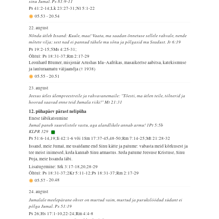
sinu Jumal. Ps 81:9-11
Ps 41:2-14;Lk 23:27-31;Nl 5:1-22
05.53
-
20.54
22. august
Nõnda ütleb Issand: Kuule, maa! Vaata, ma saadan õnnetuse sellele rahvale, nende
mõtete vilja; sest nad ei pannud tähele mu sõnu ja põlgasid mu Seadust. Jr 6:19
Ps 19:2-15;5Ms 4:25-31;
Õhtul: Ps 18:31-37;Rm 2:17-29
Leonhard Blumer, misjonär Arushas Ida–Aafrikas, masaikeelse aabitsa, katekismuse
ja lauluraamatu väljaandja († 1938)
05.55
-
20.51
23. august
Jeesus ütles ülempreestreile ja rahvavanemaile: "Tõesti, ma ütlen teile, tölnerid ja
hoorad saavad enne teid Jumala riiki!" Mt 21:31
12. pühapäev pärast nelipüha
Enese läbikatsumine
Jumal paneb suurelistele vastu, aga alandlikele annab armu! 1Pt 5:5b
KLPR 329
Ps 51:6-14,19;Ii 42:1-6 või 1Sm 17:37-45,48-50;Rm 7:14-25;Mt 21:28-32
Issand, meie Jumal, me usaldame end Sinu kätte ja palume: vabasta meid kõrkusest ja
tee meist inimesed, keda kannab Sinu armastus. Seda palume Jeesuse Kristuse, Sinu
Poja, meie Issanda läbi.
Lisalugemine: Srk 3:17-18,20,28-29
Õhtul: Ps 18:31-37;2Kr 5:11-12;Ps 18:31-37;Rm 2:17-29
05.57
-
20.48
24. august
Jumalale meelepärane ohver on murtud vaim, murtud ja purukslöödud südant ei
põlga Jumal. Ps 51:19
Ps 26;Hs 17:1-10,22-24;Rm 4:4-8