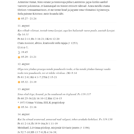
Armuline Jumal, Sinu sulane ja tunnistaja püha Laurentius jagas kiriku aarded
vaestele ja kinnitas, et kannatajad on Sinule eriliselt tähtsad. Ärata meidki elama
tõelises vennaarmastuses, et me teeme head ja jagame oma võimalusi ligimesega.
Seda palume Kristuse, meie Issanda läbi.
05.27
-
21.24
11. august
Kes rõhub viletsat, teotab tema Loojat, aga kes halastab vaese peale, austab Loojat.
Õp 14:31
Ps 64:2-11;Hs 3:16-21;1Kr 6:12-20
Clara Assisist, abtiss, klarisside ordu rajaja († 1253)
Ül 8:6-7;
19.45
05.29
-
21.21
12. august
Olgu teie jõukus praegu nende puudusele toeks, et ka nende jõukus kunagi saaks
toeks teie puudusele, nii et tekiks võrdsus. 2Kr 8:14
Ps 81:2-8;1Kr 4:1-7;2Tm 2:15-21
05.32
-
21.19
13. august
Sina oled õige, Issand, ja Su seadused on õiglased. Ps 119:137
Ps 68:25-36;Lk 16:10-12;Rm 12:6-15
* 1973 Urmas Viilma, EELK peapiiskop
05.34
-
21.16
14. august
Kui Su sõnad avanevad, annavad nad valgust, tehes arukaks kohtlasi. Ps 119:130
Ps 41:2-14;Jh 19:9-16a;Jr 1:11-19
Meinhard, Liivimaa piiskop, misjonär liivlaste juures († 1196)
Js 52:7-10;Hb 13:7-8;Jh 4:34-38;