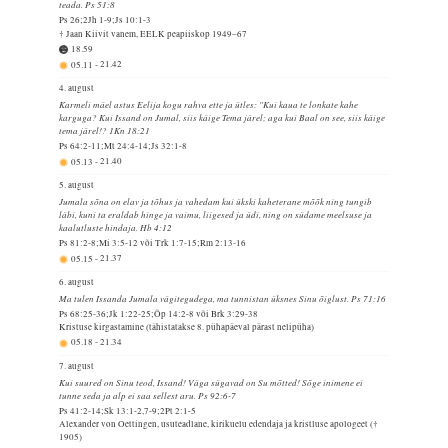
teada. Ps 51:8
Ps 26;2Jh 1-9;Js 10:1-3
† Jaan Kiivit vanem, EELK peapiiskop 1949–67
18.59
05.11
-
21.42
4. august
Karmeli mäel astus Eelija kogu rahva ette ja ütles: "Kui kaua te lonkate kahe
karguga? Kui Issand on Jumal, siis käige Tema järel; aga kui Baal on see, siis käige
tema järel!? 1Kn 18:21
Ps 64:2-11;Mt 24:4-14;Js 32:1-8
05.13
-
21.40
5. august
Jumala sõna on elav ja tõhus ja vahedam kui ükski kaheterane mõõk ning tungib
läbi, kuni ta eraldab hinge ja vaimu, liigesed ja üdi, ning on südame meelsuse ja
kaalutluste hindaja. Hb 4:12
Ps 81:2-8;Mi 3:5-12 või Trk 1:7-15;Rm 2:13-16
05.15
-
21.37
6. august
Ma tulen Issanda Jumala vägitegudega, ma tunnistan üksnes Sinu õiglust. Ps 71:16
Ps 68:25-36;Jk 1:22-25;Õp 14:2-8 või Brk 3:29-38
Kristuse kirgastamine (tähistatakse 8. pühapäeval pärast nelipüha)
05.18
-
21.34
7. august
Kui suured on Sinu teod, Issand! Väga sügavad on Su mõtted! Sõge inimene ei
tunne seda ja alp ei saa sellest aru. Ps 92:6-7
Ps 41:2-14;Sk 13:1-2,7-9;2Pt 2:1-5
Alexander von Oettingen, usuteadlane, kirikuelu edendaja ja kristluse apologeet (†
1905)