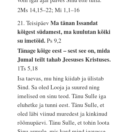
2Ms 14,15–22; Mi 1,1–16
Ma tänan Issandat
21. Teisipäev
kõigest südamest, ma kuulutan kõiki
su imetöid.
Ps 9,2
Tänage kõige eest – sest see on, mida
Jumal teilt tahab Jeesuses Kristuses.
1Ts 5,18
Isa taevas, mu hing kiidab ja ülistab
Sind. Sa oled Looja ja suured ning
imelised on sinu teod. Tänu Sulle iga
eluhetke ja tunni eest. Tänu Sulle, et
oled läbi viinud muredest ja kinkinud
rõõmupäevi. Tänu Sulle, et tohin loota
Sinu armule, mis kord mind igavesse