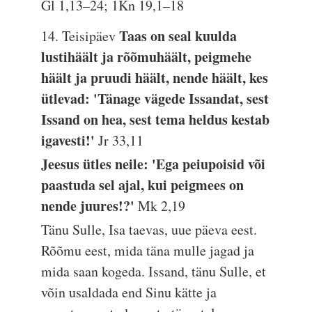
Gl 1,13–24; 1Kn 19,1–18
Taas on seal kuulda
14. Teisipäev
lustihäält ja rõõmuhäält, peigmehe
häält ja pruudi häält, nende häält, kes
ütlevad: 'Tänage vägede Issandat, sest
Issand on hea, sest tema heldus kestab
igavesti!'
Jr 33,11
Jeesus ütles neile: 'Ega peiupoisid või
paastuda sel ajal, kui peigmees on
nende juures!?'
Mk 2,19
Tänu Sulle, Isa taevas, uue päeva eest.
Rõõmu eest, mida täna mulle jagad ja
mida saan kogeda. Issand, tänu Sulle, et
võin usaldada end Sinu kätte ja