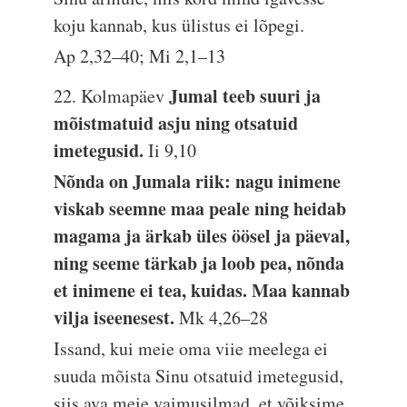
koju kannab, kus ülistus ei lõpegi.
Ap 2,32–40; Mi 2,1–13
Jumal teeb suuri ja
22. Kolmapäev
mõistmatuid asju ning otsatuid
imetegusid.
Ii 9,10
Nõnda on Jumala riik: nagu inimene
viskab seemne maa peale ning heidab
magama ja ärkab üles öösel ja päeval,
ning seeme tärkab ja loob pea, nõnda
et inimene ei tea, kuidas. Maa kannab
vilja iseenesest.
Mk 4,26–28
Issand, kui meie oma viie meelega ei
suuda mõista Sinu otsatuid imetegusid,
siis ava meie vaimusilmad, et võiksime