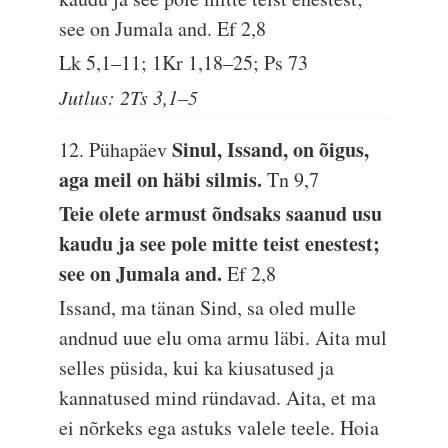
see on Jumala and.
Ef 2,8
Lk 5,1–11; 1Kr 1,18–25; Ps 73
Jutlus: 2Ts 3,1–5
Sinul, Issand, on õigus,
12. Pühapäev
aga meil on häbi silmis.
Tn 9,7
Teie olete armust õndsaks saanud usu
kaudu ja see pole mitte teist enestest;
see on Jumala and.
Ef 2,8
Issand, ma tänan Sind, sa oled mulle
andnud uue elu oma armu läbi. Aita mul
selles püsida, kui ka kiusatused ja
kannatused mind ründavad. Aita, et ma
ei nõrkeks ega astuks valele teele. Hoia