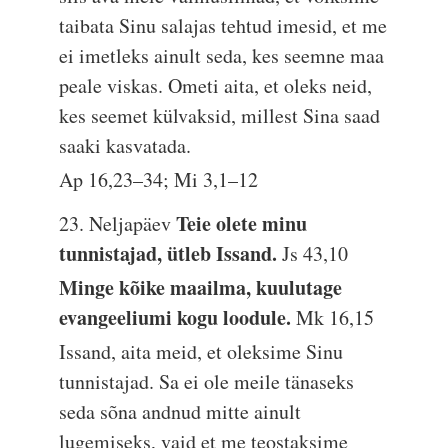
taibata Sinu salajas tehtud imesid, et me
ei imetleks ainult seda, kes seemne maa
peale viskas. Ometi aita, et oleks neid,
kes seemet külvaksid, millest Sina saad
saaki kasvatada.
Ap 16,23–34; Mi 3,1–12
Teie olete minu
23. Neljapäev
tunnistajad, ütleb Issand.
Js 43,10
Minge kõike maailma, kuulutage
evangeeliumi kogu loodule.
Mk 16,15
Issand, aita meid, et oleksime Sinu
tunnistajad. Sa ei ole meile tänaseks
seda sõna andnud mitte ainult
lugemiseks, vaid et me teostaksime