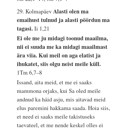
Alasti olen ma
29. Kolmapäev
emaihust tulnud ja alasti pöördun ma
tagasi.
Ii 1,21
Ei ole me ju midagi toonud maailma,
nii ei suuda me ka midagi maailmast
ära viia. Kui meil on aga elatist ja
ihukatet, siis olgu neist meile küll.
1Tm 6,7–8
Issand, aita meid, et me ei saaks
mammona orjaks, kui Sa oled meile
andnud ka häid asju, mis aitavad meid
elus paremini hakkama saada. Hoia siis,
et need ei saaks meile takistuseks
taevateel, et me nende keskel olles ei