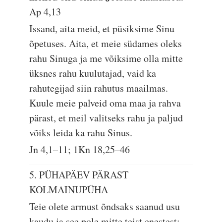
Ap 4,13
Issand, aita meid, et püsiksime Sinu
õpetuses. Aita, et meie südames oleks
rahu Sinuga ja me võiksime olla mitte
üksnes rahu kuulutajad, vaid ka
rahutegijad siin rahutus maailmas.
Kuule meie palveid oma maa ja rahva
pärast, et meil valitseks rahu ja paljud
võiks leida ka rahu Sinus.
Jn 4,1–11; 1Kn 18,25–46
5. PÜHAPÄEV PÄRAST
KOLMAINUPÜHA
Teie olete armust õndsaks saanud usu
kaudu ja see pole mitte teist enestest;