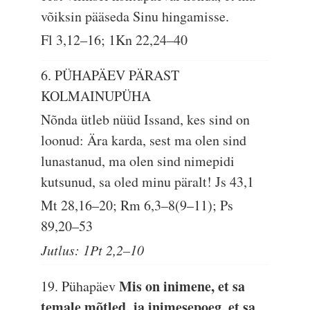
võiksin pääseda Sinu hingamisse.
Fl 3,12–16; 1Kn 22,24–40
6. PÜHAPÄEV PÄRAST
KOLMAINUPÜHA
Nõnda ütleb nüüd Issand, kes sind on
loonud: Ära karda, sest ma olen sind
lunastanud, ma olen sind nimepidi
kutsunud, sa oled minu päralt!
Js 43,1
Mt 28,16–20; Rm 6,3–8(9–11); Ps
89,20–53
Jutlus: 1Pt 2,2–10
Mis on inimene, et sa
19. Pühapäev
temale mõtled, ja inimesepoeg, et sa