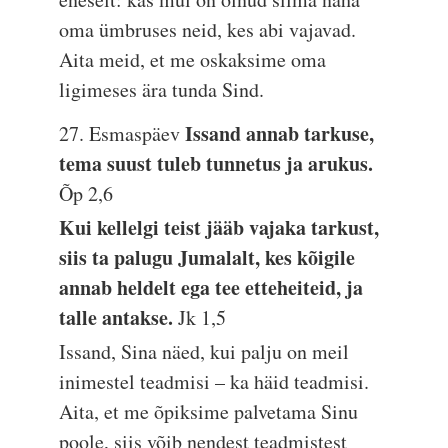
oma ümbruses neid, kes abi vajavad.
Aita meid, et me oskaksime oma
ligimeses ära tunda Sind.
Issand annab tarkuse,
27. Esmaspäev
tema suust tuleb tunnetus ja arukus.
Õp 2,6
Kui kellelgi teist jääb vajaka tarkust,
siis ta palugu Jumalalt, kes kõigile
annab heldelt ega tee etteheiteid, ja
talle antakse.
Jk 1,5
Issand, Sina näed, kui palju on meil
inimestel teadmisi – ka häid teadmisi.
Aita, et me õpiksime palvetama Sinu
poole, siis võib nendest teadmistest