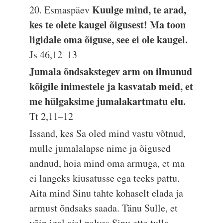
Kuulge mind, te arad,
20. Esmaspäev
kes te olete kaugel õigusest! Ma toon
ligidale oma õiguse, see ei ole kaugel.
Js 46,12–13
Jumala õndsakstegev arm on ilmunud
kõigile inimestele ja kasvatab meid, et
me hülgaksime jumalakartmatu elu.
Tt 2,11–12
Issand, kes Sa oled mind vastu võtnud,
mulle jumalalapse nime ja õigused
andnud, hoia mind oma armuga, et ma
ei langeks kiusatusse ega teeks pattu.
Aita mind Sinu tahte kohaselt elada ja
armust õndsaks saada. Tänu Sulle, et
võin igal ajal palves Sinu ette tulla.