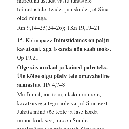
muretuna astuda vastu tänastele
toimetustele, teades ja uskudes, et Sina
oled minuga.
Rm 9,14–23(24–26); 1Kn 19,19–21
Inimsüdames on palju
15. Kolmapäev
kavatsusi, aga Issanda nõu saab teoks.
Õp 19,21
Olge siis arukad ja kained palveteks.
Üle kõige olgu püsiv teie omavaheline
armastus.
1Pt 4,7–8
Mu Jumal, ma tean, ükski mu mõte,
kavatsus ega tegu pole varjul Sinu eest.
Juhata mind tõe teele ja lase korda
minna kõik see, mis on Sinule
meelepärane ja mis austab Sinu nime.