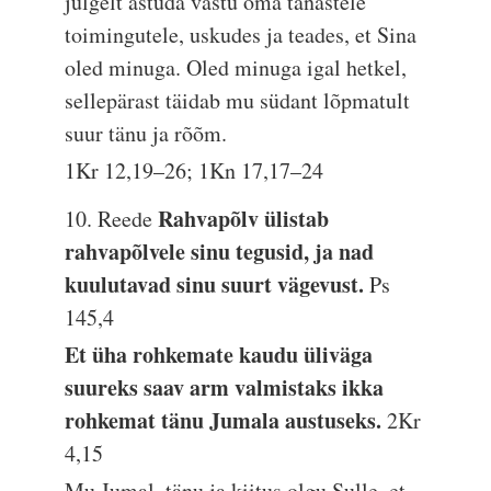
julgelt astuda vastu oma tänastele
toimingutele, uskudes ja teades, et Sina
oled minuga. Oled minuga igal hetkel,
sellepärast täidab mu südant lõpmatult
suur tänu ja rõõm.
1Kr 12,19–26; 1Kn 17,17–24
Rahvapõlv ülistab
10. Reede
rahvapõlvele sinu tegusid, ja nad
kuulutavad sinu suurt vägevust.
Ps
145,4
Et üha rohkemate kaudu üliväga
suureks saav arm valmistaks ikka
rohkemat tänu Jumala austuseks.
2Kr
4,15
Mu Jumal, tänu ja kiitus olgu Sulle, et