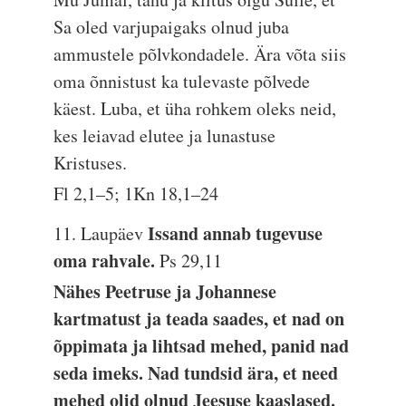
Sa oled varjupaigaks olnud juba
ammustele põlvkondadele. Ära võta siis
oma õnnistust ka tulevaste põlvede
käest. Luba, et üha rohkem oleks neid,
kes leiavad elutee ja lunastuse
Kristuses.
Fl 2,1–5; 1Kn 18,1–24
Issand annab tugevuse
11. Laupäev
oma rahvale.
Ps 29,11
Nähes Peetruse ja Johannese
kartmatust ja teada saades, et nad on
õppimata ja lihtsad mehed, panid nad
seda imeks. Nad tundsid ära, et need
mehed olid olnud Jeesuse kaaslased.