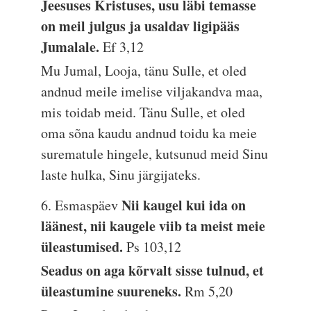
Jeesuses Kristuses, usu läbi temasse
on meil julgus ja usaldav ligipääs
Jumalale.
Ef 3,12
Mu Jumal, Looja, tänu Sulle, et oled
andnud meile imelise viljakandva maa,
mis toidab meid. Tänu Sulle, et oled
oma sõna kaudu andnud toidu ka meie
surematule hingele, kutsunud meid Sinu
laste hulka, Sinu järgijateks.
Nii kaugel kui ida on
6. Esmaspäev
läänest, nii kaugele viib ta meist meie
üleastumised.
Ps 103,12
Seadus on aga kõrvalt sisse tulnud, et
üleastumine suureneks.
Rm 5,20