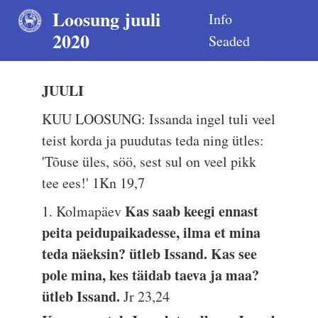
Loosung juuli
Info
2020
Seaded
JUULI
KUU LOOSUNG: Issanda ingel tuli veel
teist korda ja puudutas teda ning ütles:
'Tõuse üles, söö, sest sul on veel pikk
tee ees!'
1Kn 19,7
Kas saab keegi ennast
1. Kolmapäev
peita peidupaikadesse, ilma et mina
teda näeksin? ütleb Issand. Kas see
pole mina, kes täidab taeva ja maa?
ütleb Issand.
Jr 23,24