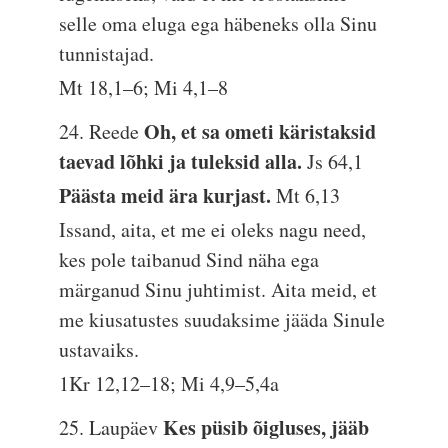
selle oma eluga ega häbeneks olla Sinu
tunnistajad.
Mt 18,1–6; Mi 4,1–8
Oh, et sa ometi käristaksid
24. Reede
taevad lõhki ja tuleksid alla.
Js 64,1
Päästa meid ära kurjast.
Mt 6,13
Issand, aita, et me ei oleks nagu need,
kes pole taibanud Sind näha ega
märganud Sinu juhtimist. Aita meid, et
me kiusatustes suudaksime jääda Sinule
ustavaiks.
1Kr 12,12–18; Mi 4,9–5,4a
Kes püsib õigluses, jääb
25. Laupäev