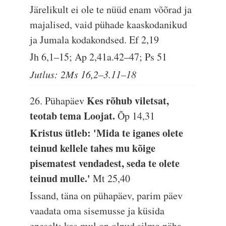
Järelikult ei ole te nüüd enam võõrad ja
majalised, vaid pühade kaaskodanikud
ja Jumala kodakondsed.
Ef 2,19
Jh 6,1–15; Ap 2,41a.42–47; Ps 51
Jutlus: 2Ms 16,2–3.11–18
Kes rõhub viletsat,
26. Pühapäev
teotab tema Loojat.
Õp 14,31
Kristus ütleb: 'Mida te iganes olete
teinud kellele tahes mu kõige
pisematest vendadest, seda te olete
teinud mulle.'
Mt 25,40
Issand, täna on pühapäev, parim päev
vaadata oma sisemusse ja küsida
eneselt: kas mul on olnud silma näha