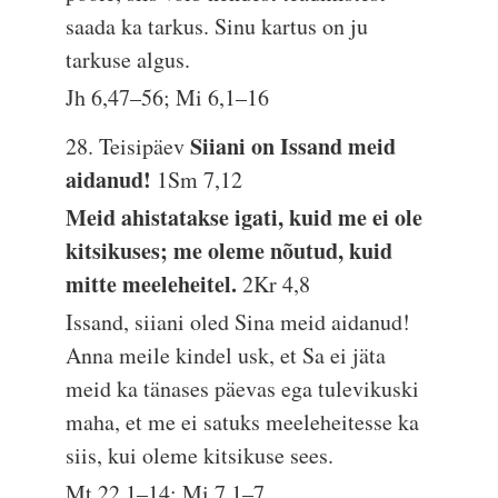
saada ka tarkus. Sinu kartus on ju
tarkuse algus.
Jh 6,47–56; Mi 6,1–16
Siiani on Issand meid
28. Teisipäev
aidanud!
1Sm 7,12
Meid ahistatakse igati, kuid me ei ole
kitsikuses; me oleme nõutud, kuid
mitte meeleheitel.
2Kr 4,8
Issand, siiani oled Sina meid aidanud!
Anna meile kindel usk, et Sa ei jäta
meid ka tänases päevas ega tulevikuski
maha, et me ei satuks meeleheitesse ka
siis, kui oleme kitsikuse sees.
Mt 22,1–14; Mi 7,1–7