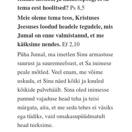
tema eest hoolitsed?
Ps 8,5
Meie oleme tema teos, Kristuses
Jeesuses loodud headele tegudele, mis
Jumal on enne valmistanud, et me
käiksime nendes.
Ef 2,10
Püha Jumal, ma imetlen Sinu armastuse
suurust ja suuremeelsust, et Sa inimese
peale mõtled. Veel enam, me võime
uskuda, et Sina näed kõiki ja kuuled
kõikide palvehäält. Sina oled inimesse
pannud vajaduse head teha ja teisi
märgata, aita, et me seda tehes ei väsiks
ega tüdiks, vaid omakasupüüdmatult
head teeksime.