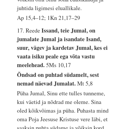
juhtida ligimesi eluallikale.
Ap 15,4–12; 1Kn 21,17–29
Issand, teie Jumal, on
17. Reede
jumalate Jumal ja isandate Isand,
suur, vägev ja kardetav Jumal, kes ei
vaata isiku peale ega võta vastu
meelehead.
5Ms 10,17
Õndsad on puhtad südamelt, sest
nemad näevad Jumalat.
Mt 5,8
Püha Jumal, Sinu ette tulles tunneme,
kui väetid ja nõdrad me oleme. Sina
oled kõikvõimas ja püha. Puhasta mind
oma Poja Jeesuse Kristuse vere läbi, et
saaksin puhta südame ja võiksin kord