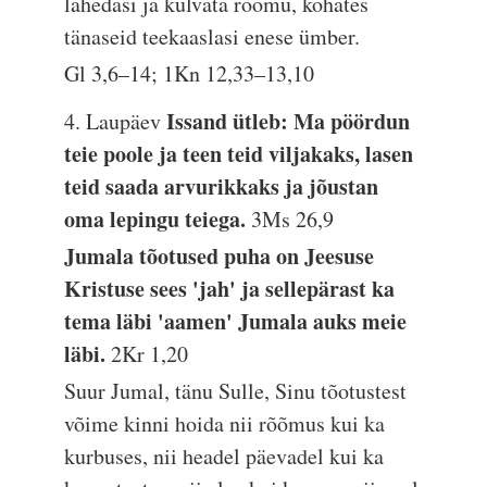
lähedasi ja külvata rõõmu, kohates
tänaseid teekaaslasi enese ümber.
Gl 3,6–14; 1Kn 12,33–13,10
Issand ütleb: Ma pöördun
4. Laupäev
teie poole ja teen teid viljakaks, lasen
teid saada arvurikkaks ja jõustan
oma lepingu teiega.
3Ms 26,9
Jumala tõotused puha on Jeesuse
Kristuse sees 'jah' ja sellepärast ka
tema läbi 'aamen' Jumala auks meie
läbi.
2Kr 1,20
Suur Jumal, tänu Sulle, Sinu tõotustest
võime kinni hoida nii rõõmus kui ka
kurbuses, nii headel päevadel kui ka