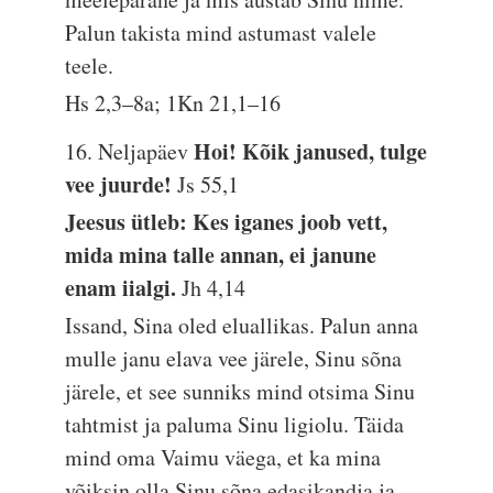
Palun takista mind astumast valele
teele.
Hs 2,3–8a; 1Kn 21,1–16
Hoi! Kõik janused, tulge
16. Neljapäev
vee juurde!
Js 55,1
Jeesus ütleb: Kes iganes joob vett,
mida mina talle annan, ei janune
enam iialgi.
Jh 4,14
Issand, Sina oled eluallikas. Palun anna
mulle janu elava vee järele, Sinu sõna
järele, et see sunniks mind otsima Sinu
tahtmist ja paluma Sinu ligiolu. Täida
mind oma Vaimu väega, et ka mina
võiksin olla Sinu sõna edasikandja ja