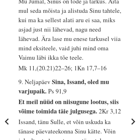
Mu Jumal, Sinus on tõde ja tarkus. Aita
mul seda mõista ja alistuda Sinu tahtele,
kui ma ka sellest alati aru ei saa, miks
asjad just nii lähevad, nagu need
lähevad. Ära lase mu enese tarkusel viia
mind eksiteele, vaid juhi mind oma
Vaimu läbi ikka tõe teele.
Mk 11,(20.21)22–26; 1Kn 17,7–16
Sina, Issand, oled mu
9. Neljapäev
varjupaik.
Ps 91,9
Et meil nüüd on niisugune lootus, siis
võime toimida täie julgusega.
2Kr 3,12
Issand, tänu Sulle, et võin uskuda ka
tänase päevateekonna Sinu kätte. Võin