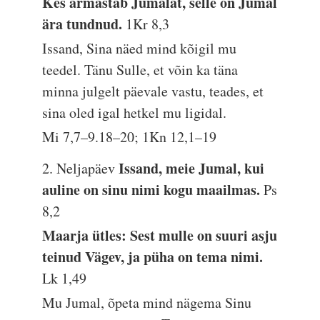
Kes armastab Jumalat, selle on Jumal
ära tundnud.
1Kr 8,3
Issand, Sina näed mind kõigil mu
teedel. Tänu Sulle, et võin ka täna
minna julgelt päevale vastu, teades, et
sina oled igal hetkel mu ligidal.
Mi 7,7–9.18–20; 1Kn 12,1–19
Issand, meie Jumal, kui
2. Neljapäev
auline on sinu nimi kogu maailmas.
Ps
8,2
Maarja ütles: Sest mulle on suuri asju
teinud Vägev, ja püha on tema nimi.
Lk 1,49
Mu Jumal, õpeta mind nägema Sinu