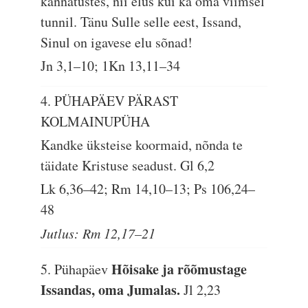
kannatustes, nii elus kui ka oma viimsel
tunnil. Tänu Sulle selle eest, Issand,
Sinul on igavese elu sõnad!
Jn 3,1–10; 1Kn 13,11–34
4. PÜHAPÄEV PÄRAST
KOLMAINUPÜHA
Kandke üksteise koormaid, nõnda te
täidate Kristuse seadust.
Gl 6,2
Lk 6,36–42; Rm 14,10–13; Ps 106,24–
48
Jutlus: Rm 12,17–21
Hõisake ja rõõmustage
5. Pühapäev
Issandas, oma Jumalas.
Jl 2,23