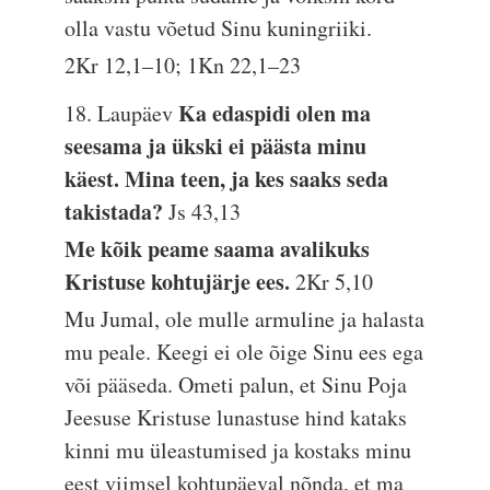
olla vastu võetud Sinu kuningriiki.
2Kr 12,1–10; 1Kn 22,1–23
Ka edaspidi olen ma
18. Laupäev
seesama ja ükski ei päästa minu
käest. Mina teen, ja kes saaks seda
takistada?
Js 43,13
Me kõik peame saama avalikuks
Kristuse kohtujärje ees.
2Kr 5,10
Mu Jumal, ole mulle armuline ja halasta
mu peale. Keegi ei ole õige Sinu ees ega
või pääseda. Ometi palun, et Sinu Poja
Jeesuse Kristuse lunastuse hind kataks
kinni mu üleastumised ja kostaks minu
eest viimsel kohtupäeval nõnda, et ma