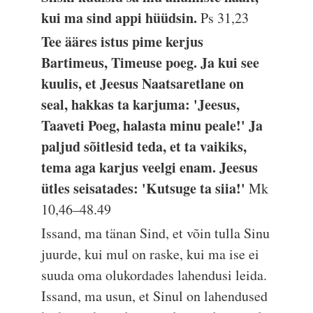
kui ma sind appi hüüdsin.
Ps 31,23
Tee ääres istus pime kerjus
Bartimeus, Timeuse poeg. Ja kui see
kuulis, et Jeesus Naatsaretlane on
seal, hakkas ta karjuma: 'Jeesus,
Taaveti Poeg, halasta minu peale!' Ja
paljud sõitlesid teda, et ta vaikiks,
tema aga karjus veelgi enam. Jeesus
ütles seisatades: 'Kutsuge ta siia!'
Mk
10,46–48.49
Issand, ma tänan Sind, et võin tulla Sinu
juurde, kui mul on raske, kui ma ise ei
suuda oma olukordades lahendusi leida.
Issand, ma usun, et Sinul on lahendused