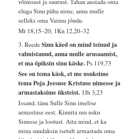
võimsust ja suurust. Tahan austada oma
eluga Sinu püha nime, anna mulle
selleks oma Vaimu jõudu.
Mt 18,15–20; 1Kn 12,20–32
Sinu käed on mind teinud ja
3. Reede
valmistanud, anna mulle arusaamist,
et ma õpiksin sinu käske.
Ps 119,73
See on tema käsk, et me usuksime
tema Poja Jeesuse Kristuse nimesse ja
armastaksime üksteist.
1Jh 3,23
Issand, tänu Sulle Sinu imelise
armastuse eest. Kinnita mu usku
Sinusse ja lootust. Aita mind, et ka
mina suudaksin isetult armastada oma