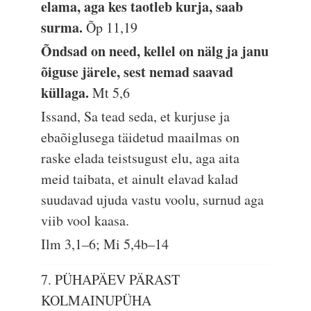
elama, aga kes taotleb kurja, saab
surma.
Õp 11,19
Õndsad on need, kellel on nälg ja janu
õiguse järele, sest nemad saavad
küllaga.
Mt 5,6
Issand, Sa tead seda, et kurjuse ja
ebaõiglusega täidetud maailmas on
raske elada teistsugust elu, aga aita
meid taibata, et ainult elavad kalad
suudavad ujuda vastu voolu, surnud aga
viib vool kaasa.
Ilm 3,1–6; Mi 5,4b–14
7. PÜHAPÄEV PÄRAST
KOLMAINUPÜHA