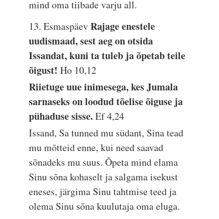
mind oma tiibade varju all.
Rajage enestele
13. Esmaspäev
uudismaad, sest aeg on otsida
Issandat, kuni ta tuleb ja õpetab teile
õigust!
Ho 10,12
Riietuge uue inimesega, kes Jumala
sarnaseks on loodud tõelise õiguse ja
pühaduse sisse.
Ef 4,24
Issand, Sa tunned mu südant, Sina tead
mu mõtteid enne, kui need saavad
sõnadeks mu suus. Õpeta mind elama
Sinu sõna kohaselt ja salgama isekust
eneses, järgima Sinu tahtmise teed ja
olema Sinu sõna kuulutaja oma eluga.