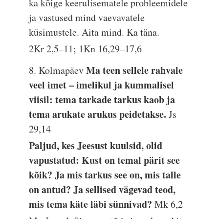
ka kõige keerulisematele probleemidele
ja vastused mind vaevavatele
küsimustele. Aita mind. Ka täna.
2Kr 2,5–11; 1Kn 16,29–17,6
Ma teen sellele rahvale
8. Kolmapäev
veel imet – imelikul ja kummalisel
viisil: tema tarkade tarkus kaob ja
tema arukate arukus peidetakse.
Js
29,14
Paljud, kes Jeesust kuulsid, olid
vapustatud: Kust on temal pärit see
kõik? Ja mis tarkus see on, mis talle
on antud? Ja sellised vägevad teod,
mis tema käte läbi sünnivad?
Mk 6,2