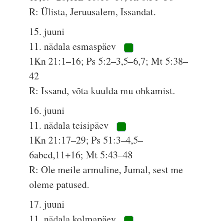
R: Ülista, Jeruusalem, Issandat.
15. juuni
11. nädala esmaspäev
1Kn 21:1–16; Ps 5:2–3,5–6,7; Mt 5:38–
42
R: Issand, võta kuulda mu ohkamist.
16. juuni
11. nädala teisipäev
1Kn 21:17–29; Ps 51:3–4,5–
6abcd,11+16; Mt 5:43–48
R: Ole meile armuline, Jumal, sest me
oleme patused.
17. juuni
11. nädala kolmapäev