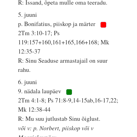
R: Issand, õpeta mulle oma teeradu.
5. juuni
p. Bonifatius, piiskop ja märter
2Tm 3:10-17; Ps
119:157+160,161+165,166+168; Mk
12:35-37
R: Sinu Seaduse armastajail on suur
rahu.
6. juuni
9. nädala laupäev
2Tm 4:1-8; Ps 71:8-9,14-15ab,16-17,22;
Mk 12:38-44
R: Mu suu jutlustab Sinu õiglust.
või v: p. Norbert, piiskop või v