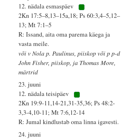
12. nädala esmaspäev
2Kn 17:5–8,13–15a,18; Ps 60:3,4–5,12–
13; Mt 7:1–5
R: Issand, aita oma parema käega ja
vasta meile.
või v Nola p. Paulinus, piiskop või p p-d
John Fisher, piiskop, ja Thomas More,
märtrid
23. juuni
12. nädala teisipäev
2Kn 19:9-11,14-21,31-35,36; Ps 48:2-
3,3-4,10-11; Mt 7:6,12-14
R: Jumal kindlustab oma linna igavesti.
24. juuni