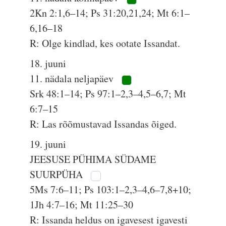
2Kn 2:1,6–14; Ps 31:20,21,24; Mt 6:1–
6,16–18
R: Olge kindlad, kes ootate Issandat.
18. juuni
11. nädala neljapäev
Srk 48:1–14; Ps 97:1–2,3–4,5–6,7; Mt
6:7–15
R: Las rõõmustavad Issandas õiged.
19. juuni
JEESUSE PÜHIMA SÜDAME
SUURPÜHA
5Ms 7:6–11; Ps 103:1–2,3–4,6–7,8+10;
1Jh 4:7–16; Mt 11:25–30
R: Issanda heldus on igavesest igavesti