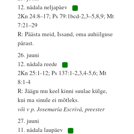
12. nädala neljapäev
2Kn 24:8–17; Ps 79:1bcd-2,3–5,8,9; Mt
7:21–29
R: Päästa meid, Issand, oma auhiilguse
pärast.
26. juuni
12. nädala reede
2Kn 25:1-12; Ps 137:1-2,3,4-5,6; Mt
8:1-4
R: Jäägu mu keel kinni suulae külge,
kui ma sinule ei mõtleks.
või v p. Josemaría Escrivá, preester
27. juuni
11. nädala laupäev