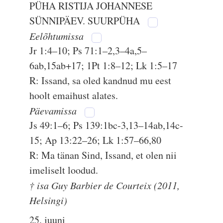
PÜHA RISTIJA JOHANNESE
SÜNNIPÄEV. SUURPÜHA
Eelõhtumissa
Jr 1:4–10; Ps 71:1–2,3–4a,5–
6ab,15ab+17; 1Pt 1:8–12; Lk 1:5–17
R: Issand, sa oled kandnud mu eest
hoolt emaihust alates.
Päevamissa
Js 49:1–6; Ps 139:1bc-3,13–14ab,14c-
15; Ap 13:22–26; Lk 1:57–66,80
R: Ma tänan Sind, Issand, et olen nii
imeliselt loodud.
† isa Guy Barbier de Courteix (2011,
Helsingi)
25. juuni