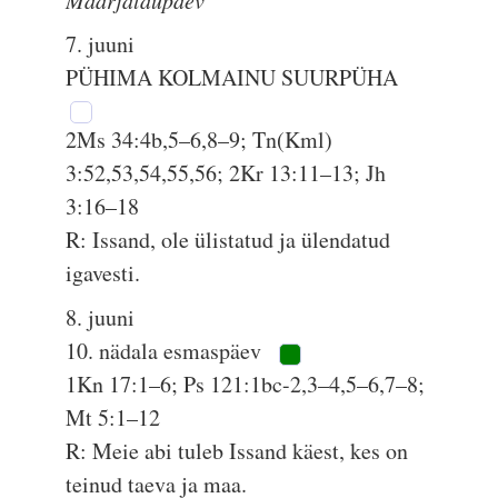
Maarjalaupäev
7. juuni
PÜHIMA KOLMAINU SUURPÜHA
2Ms 34:4b,5–6,8–9; Tn(Kml)
3:52,53,54,55,56; 2Kr 13:11–13; Jh
3:16–18
R: Issand, ole ülistatud ja ülendatud
igavesti.
8. juuni
10. nädala esmaspäev
1Kn 17:1–6; Ps 121:1bc-2,3–4,5–6,7–8;
Mt 5:1–12
R: Meie abi tuleb Issand käest, kes on
teinud taeva ja maa.