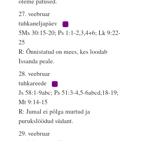
oleme patused.
27. veebruar
tuhkaneljapäev
5Ms 30:15-20; Ps 1:1-2,3,4+6; Lk 9:22-
25
R: Õnnistatud on mees, kes loodab
Issanda peale.
28. veebruar
tuhkareede
Js 58:1-9abc; Ps 51:3-4,5-6abcd,18-19;
Mt 9:14-15
R: Jumal ei põlga murtud ja
purukslöödud südant.
29. veebruar