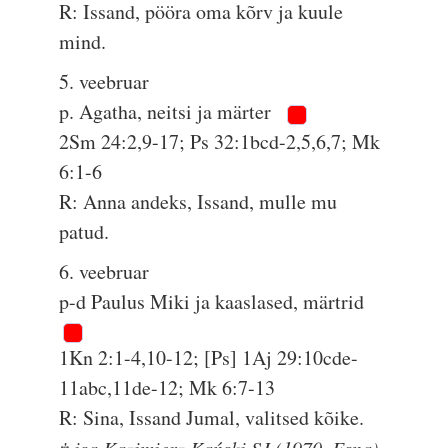
R: Issand, pööra oma kõrv ja kuule
mind.
5. veebruar
p. Agatha, neitsi ja märter
2Sm 24:2,9-17; Ps 32:1bcd-2,5,6,7; Mk
6:1-6
R: Anna andeks, Issand, mulle mu
patud.
6. veebruar
p-d Paulus Miki ja kaaslased, märtrid
1Kn 2:1-4,10-12; [Ps] 1Aj 29:10cde-
11abc,11de-12; Mk 6:7-13
R: Sina, Issand Jumal, valitsed kõike.