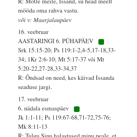
R: Mõtle meile, Issand, su head meelt
mööda oma rahva vastu.
või v: Maarjalaupäev
16. veebruar
AASTARINGI 6. PÜHAPÄEV
Srk 15:15-20; Ps 119:1-2,4-5,17-18,33-
34; 1Kr 2:6-10; Mt 5:17-37 või Mt
5:20-22,27-28,33-34,37
R: Õndsad on need, kes käivad Issanda
seaduse jargi.
17. veebruar
6. nädala esmaspäev
Jk 1:1-11; Ps 119:67-68,71-72,75-76;
Mk 8:11-13
R: Tulgu Sinu halastused minu peale, et