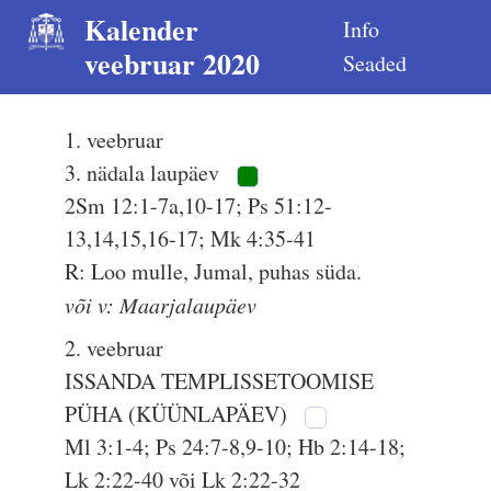
Kalender
Info
veebruar 2020
Seaded
1. veebruar
3. nädala laupäev
2Sm 12:1-7a,10-17; Ps 51:12-
13,14,15,16-17; Mk 4:35-41
R: Loo mulle, Jumal, puhas süda.
või v: Maarjalaupäev
2. veebruar
ISSANDA TEMPLISSETOOMISE
PÜHA (KÜÜNLAPÄEV)
Ml 3:1-4; Ps 24:7-8,9-10; Hb 2:14-18;
Lk 2:22-40 või Lk 2:22-32