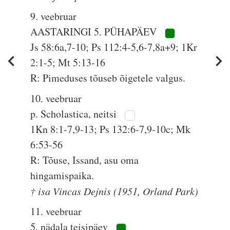
9. veebruar
AASTARINGI 5. PÜHAPÄEV
Js 58:6a,7-10; Ps 112:4-5,6-7,8a+9; 1Kr
2:1-5; Mt 5:13-16
R: Pimeduses tõuseb õigetele valgus.
10. veebruar
p. Scholastica, neitsi
1Kn 8:1-7,9-13; Ps 132:6-7,9-10c; Mk
6:53-56
R: Tõuse, Issand, asu oma
hingamispaika.
† isa Vincas Dejnis (1951, Orland Park)
11. veebruar
5. nädala teisipäev