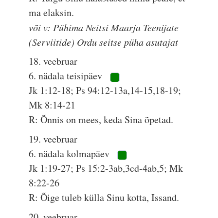
ma elaksin.
või v: Pühima Neitsi Maarja Teenijate
(Serviitide) Ordu seitse püha asutajat
18. veebruar
6. nädala teisipäev
Jk 1:12-18; Ps 94:12-13a,14-15,18-19;
Mk 8:14-21
R: Õnnis on mees, keda Sina õpetad.
19. veebruar
6. nädala kolmapäev
Jk 1:19-27; Ps 15:2-3ab,3cd-4ab,5; Mk
8:22-26
R: Õige tuleb külla Sinu kotta, Issand.
20. veebruar