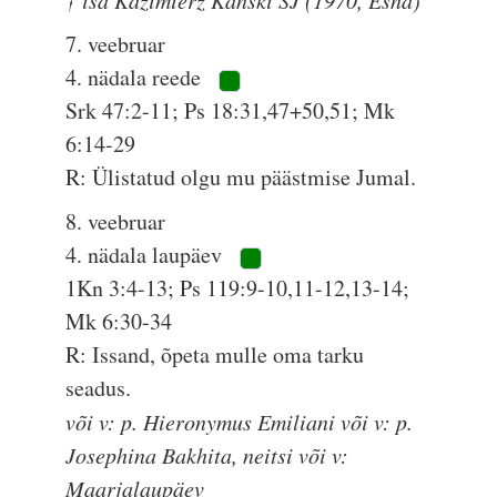
† isa Kazimierz Kański SJ (1970, Esna)
7. veebruar
4. nädala reede
Srk 47:2-11; Ps 18:31,47+50,51; Mk
6:14-29
R: Ülistatud olgu mu päästmise Jumal.
8. veebruar
4. nädala laupäev
1Kn 3:4-13; Ps 119:9-10,11-12,13-14;
Mk 6:30-34
R: Issand, õpeta mulle oma tarku
seadus.
või v: p. Hieronymus Emiliani või v: p.
Josephina Bakhita, neitsi või v:
Maarjalaupäev