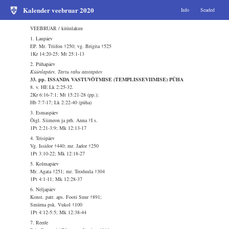
Kalender veebruar 2020
Info
Seaded
VEEBRUAR / küünlakuu
1. Laupäev
EP. Mr. Triifon †250; vg. Brigita †525
1Kr 14:20-25; Mt 25:1-13
2. Pühapäev
Küünlapäev, Tartu rahu aastapäev
33. pp. ISSANDA VASTUVÕTMISE (TEMPLISSEVIIMISE) PÜHA
8. v. HE Lk 2:25-32.
2Kr 6:16-7:1; Mt 15:21-28 (pp.);
Hb 7:7-17; Lk 2:22-40 (püha)
3. Esmaspäev
Õigl. Siimeon ja prh. Anna †I s.
1Pt 2:21-3:9; Mk 12:13-17
4. Teisipäev
Vg. Issidor †440; mr. Jador †250
1Pt 3:10-22; Mk 12:18-27
5. Kolmapäev
Mr. Agata †251; mr. Teoduula †304
1Pt 4:1-11; Mk 12:28-37
6. Neljapäev
Konst. patr. aps. Footi Suur †891;
Smürna psk. Vukol †100
1Pt 4:12-5:5; Mk 12:38-44
7. Reede