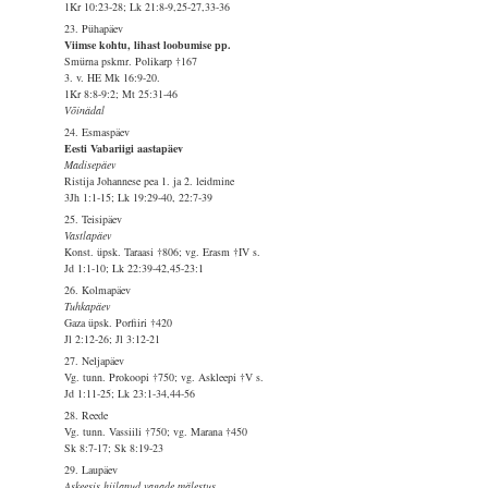
1Kr 10:23-28; Lk 21:8-9,25-27,33-36
23. Pühapäev
Viimse kohtu, lihast loobumise pp.
Smürna pskmr. Polikarp †167
3. v. HE Mk 16:9-20.
1Kr 8:8-9:2; Mt 25:31-46
Võinädal
24. Esmaspäev
Eesti Vabariigi aastapäev
Madisepäev
Ristija Johannese pea 1. ja 2. leidmine
3Jh 1:1-15; Lk 19:29-40, 22:7-39
25. Teisipäev
Vastlapäev
Konst. üpsk. Taraasi †806; vg. Erasm †IV s.
Jd 1:1-10; Lk 22:39-42,45-23:1
26. Kolmapäev
Tuhkapäev
Gaza üpsk. Porfiiri †420
Jl 2:12-26; Jl 3:12-21
27. Neljapäev
Vg. tunn. Prokoopi †750; vg. Askleepi †V s.
Jd 1:11-25; Lk 23:1-34,44-56
28. Reede
Vg. tunn. Vassiili †750; vg. Marana †450
Sk 8:7-17; Sk 8:19-23
29. Laupäev
Askeesis hiilanud vagade mälestus