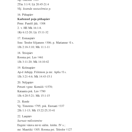
2Tm 3:1-9; Lk 20:45-21:4
Vkj. Issanda vastuvõtmise p.
16. Pühapäev
Kadunud poja pühapäev
Prmr. Pamfil jkk. †308
2. v. HE Mk 16:1-8.
1Kr 6:12-20; Lk 15:11-32
17. Esmaspäev
Smr. Teodor Sõjamees †306; p. Mariamne †I s.
1Jh 2:18-3:10; Mk 11:1-11
18. Teisipäev
Rooma pst. Leo †461
1Jh 3:11-20; Mk 14:10-42
19. Kolmapäev
Ap-d Arhipp, Fiilemon ja mr. Apfia †I s.
1Jh 3:21-4:6; Mk 14:43-15:1
20. Neljapäev
Petseri vgmr. Korniili †1570;
Kataania psk. Leo †780
1Jh 4:20-5:21; Mk 15:1-15
21. Reede
Vg. Timoteus †795; psk. Eustaati †337
2Jh 1:1-13; Mk 15:22-25,33-41
22. Laupäev
Surnute mälestamine
Eugeni värava mr-te säilm. leidm. IV s.;
mr. Mauriiki †305; Rooma pst. Telesfor †127