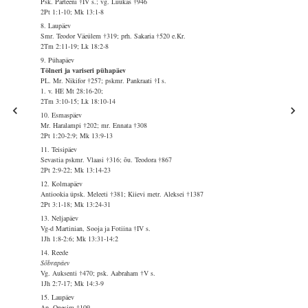
Psk. Parteeni †IV s.; vg. Luukas †946
2Pt 1:1-10; Mk 13:1-8
8. Laupäev
Smr. Teodor Väeülem †319; prh. Sakaria †520 e.Kr.
2Tm 2:11-19; Lk 18:2-8
9. Pühapäev
Tölneri ja variseri pühapäev
PL. Mr. Nikifor †257; pskmr. Pankraati †I s.
1. v. HE Mt 28:16-20;
2Tm 3:10-15; Lk 18:10-14
10. Esmaspäev
Mr. Haralampi †202; mr. Ennata †308
2Pt 1:20-2:9; Mk 13:9-13
11. Teisipäev
Sevastia pskmr. Vlaasi †316; õu. Teodora †867
2Pt 2:9-22; Mk 13:14-23
12. Kolmapäev
Antiookia üpsk. Meleeti †381; Kiievi metr. Aleksei †1387
2Pt 3:1-18; Mk 13:24-31
13. Neljapäev
Vg-d Martinian, Sooja ja Fotiina †IV s.
1Jh 1:8-2:6; Mk 13:31-14:2
14. Reede
Sõbrapäev
Vg. Auksenti †470; psk. Aabraham †V s.
1Jh 2:7-17; Mk 14:3-9
15. Laupäev
Ap. Onesim †109