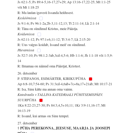
Js 62:1-5; Ps 89:4-5,16-17,27+29; Ap 13:16-17,22-25; Mt 1:1-25
või Mt 1:18-25
R: Ma laulan igavesti Issanda heldusest.
Kesköömissa
Js 9:1-6; Ps 96:1-2a,2b-3,11-12,13; Tt 2:11-14; Lk 2:1-14
R: Täna on sündinud Kristus, meie Päästja.
Koidumissa
Js 62:11-12; Ps 97:1+6,11-12; Tt 3:4-7; Lk 2:15-20
R: Uus valgus koidab, Issand meil' on sündinud.
Päevamissa
Js 52:7-10; Ps 98:1.2-3ab,3cd-4,5-6; Hb 1:1-6; Jh 1:1-18 või 1-5,9-
14
R: Ilmamaa on näinud oma Päästjat, Kristust.
26. detsember
P. STEFANOS, ESIMÄRTER, KIRIKUPÜHA
Ap 6:8-10,7:54-60; Ps 31:3cd-4,6ab+7c+8a,17+21ab; Mt 10:17-21
R: Isa, Sinu kätte ma annan oma vaimu.
Katedraalis v TALLINA KATEDRAALI PÜHITSEMISPÄEV.
SUURPÜHA
1Kn 8:22-23,27-30; Ps 84:3,4,5+10,11; 1Kr 3:9-11,16-17; Mt
16:13-19
R: Issand, kui armas on Sinu tempel.
27. detsember
† PÜHA PEREKONNA, JEESUSE, MAARJA JA JOOSEPI