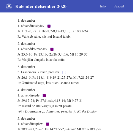
Kalender detsember 2020
Info
Seaded
1. detsember
1. advenditeisipäev
Js 11:1-9; Ps 72:1bc-2,7-8,12-13,17; Lk 10:21-24
R: Valitseb rahu, siis kui Issand tuleb.
2. detsember
1. advendikolmapäev
Js 25:6-10; Ps 23:1bc-2a,2b-3,4,5,6; Mt 15:29-37
R: Ma jään eluajaks Issanda kotta.
3. detsember
p. Franciscus Xavier, preester
Js 26:1-6; Ps 118:1+8-9,19-21,25-27a; Mt 7:21,24-27
R: Õnnistatud olgu, kes tuleb Issanda nimel.
4. detsember
1. advendireede
Js 29:17-24; Ps 27;1bcde,4,13-14; Mt 9:27-31
R: Issand on mu valgus ja minu pääste.
või v Damaskuse p. Johannes, preester ja Kiriku Doktor
5. detsember
1. advendilaupäev
Js 30:19-21,23-26; Ps 147:1bc-2,3-4,5-6; Mt 9:35-10:1,6-8