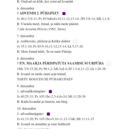
R: Õndsad on kõik, kes ootavad Issandat.
6. detsember
† ADVENDI 2. PÜHAPÄEV
Js 40:1-5,9-11; Ps 85:9abcd+10,11-12,13-14; 2Pt 3:8-14; Mk 1:1-8
R: Uuenda meid, Jumal, ja näita meile päästet.
† õde Assunta Pešova (1965, Tartu)
7. detsember
p. Ambrosius, piiskop ja Kiriku doktor
Js 35:1-10; Ps 85:9-10,11-12,13-14; Lk 5:17-26
R: Meie Jumal tuleb, Ta on meie Päästja.
8. detsember
† P.N. MAARJA PÄRISPATUTA SAAMISE SUURPÜHA
1Ms 3:9-15,20; Ps 98:1,2-3ab,3cd-4; Ef 1:3-6,11-12; Lk 1:26-38
R: Issand on meile suuri asju teinud.
TARTU KOGUDUSE PÜHAKUPÄEV
9. detsember
1. advendikolmapäev
Js 40:25-31; Ps 103:1bc-2,3-4,8+10; Mt 11:28-30
R: Kiida Issandat ja õnnista, mu hing.
10. detsember
2. advendineljapäev
Js 41:13-20; Ps 145:1bc+9,10-11,12-13ab; Mt 11:11-15
R: Issand on armuline ja suur helduselt.
või v Loreto maarjapäev