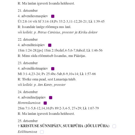
R: Ma laulan igavesti Issanda heldusest.
21. detsember
4. advendiesmaspäev
Ül 2:8-14 või Sf 3:14-18;Ps 33:2-3,11-12,20-21; Lk 1:39-45
R: Issandale laulge rõõmuga uus laul.
või kollekt: p. Petrus Canisius, preester ja Kiriku doktor
22. detsember
4. advenditeisipäev
1Sm 1:24-28;[ps] 1Sm 2:1bcdef,4-5,6-7,8abcd; Lk 1:46-56
R: Minu süda rõõmutseb Issandas, mu Päästjas.
23. detsember
4. advendikolmapäev
Ml 3:1-4,23-24; Ps 25:4bc-5ab,8-9,10+14; Lk 1:57-66
R: Tõstke oma pead, sest Lunastaja tuleb.
või kollekt: p. Jan Kanty, preester
24. detsember
4. advendineljapäev
Hommikumissa
2Sm 7:1-5,8-12,14,16;Ps 89:2-3,4-5, 27+29; Lk 1:67-79
R: Ma laulan igavesti Issanda heldusest.
25. detsember
† KRISTUSE SÜNNIPÄEV, SUURPÜHA (JÕULUPÜHA)
Eelõhtumissa