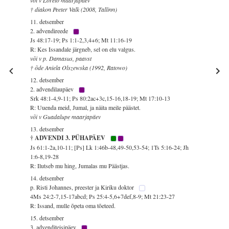
† diakon Peeter Valk (2008, Tallinn)
11. detsember
2. advendireede
Js 48:17-19; Ps 1:1-2,3,4+6; Mt 11:16-19
R: Kes Issandale järgneb, sel on elu valgus.
või v p. Damasus, paavst
† õde Aniela Olszewska (1992, Ratowo)
12. detsember
2. advendilaupäev
Srk 48:1-4,9-11; Ps 80:2ac+3c,15-16,18-19; Mt 17:10-13
R: Uuenda meid, Jumal, ja näita meile päästet.
või v Guadalupe maarjapäev
13. detsember
† ADVENDI 3. PÜHAPÄEV
Js 61:1-2a,10-11; [Ps] Lk 1:46b-48,49-50,53-54; 1Ts 5:16-24; Jh
1:6-8,19-28
R: Ilutseb mu hing, Jumalas mu Päästjas.
14. detsember
p. Risti Johannes, preester ja Kiriku doktor
4Ms 24:2-7,15-17abcd; Ps 25:4-5,6+7def,8-9; Mt 21:23-27
R: Issand, mulle õpeta oma tõeteed.
15. detsember
3. advenditeisipäev