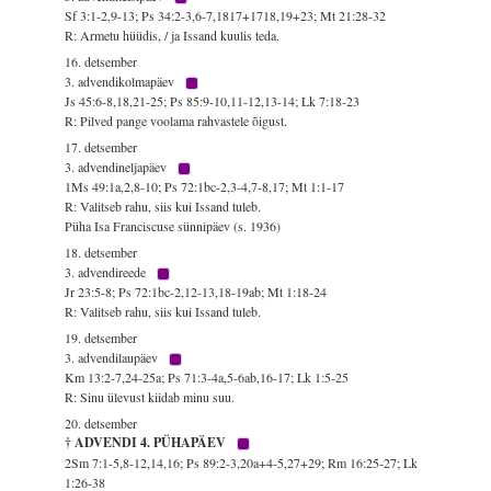
Sf 3:1-2,9-13; Ps 34:2-3,6-7,1817+1718,19+23; Mt 21:28-32
R: Armetu hüüdis, / ja Issand kuulis teda.
16. detsember
3. advendikolmapäev
Js 45:6-8,18,21-25; Ps 85:9-10,11-12,13-14; Lk 7:18-23
R: Pilved pange voolama rahvastele õigust.
17. detsember
3. advendineljapäev
1Ms 49:1a,2,8-10; Ps 72:1bc-2,3-4,7-8,17; Mt 1:1-17
R: Valitseb rahu, siis kui Issand tuleb.
Püha Isa Franciscuse sünnipäev (s. 1936)
18. detsember
3. advendireede
Jr 23:5-8; Ps 72:1bc-2,12-13,18-19ab; Mt 1:18-24
R: Valitseb rahu, siis kui Issand tuleb.
19. detsember
3. advendilaupäev
Km 13:2-7,24-25a; Ps 71:3-4a,5-6ab,16-17; Lk 1:5-25
R: Sinu ülevust kiidab minu suu.
20. detsember
† ADVENDI 4. PÜHAPÄEV
2Sm 7:1-5,8-12,14,16; Ps 89:2-3,20a+4-5,27+29; Rm 16:25-27; Lk
1:26-38