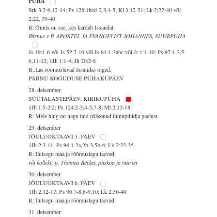
PÜHA
Srk 3:2-6,12-14; Ps 128:1bcd-2,3,4-5; Kl 3:12-21; Lk 2:22-40 või
2:22, 39-40
R: Õnnis on see, kes kardab Issandat.
Pärnus v P. APOSTEL JA EVANGELIST JOHANNES, SUURPÜHA
Js 49:1-6 või Js 52:7-10 või Js 61:1-3abc või Jr 1:4-10; Ps 97:1-2,5-
6,11-12; 1Jh 1:1-4; Jh 20:2-8
R: Las rõõmustavad Issandas õiged.
PÄRNU KOGUDUSE PÜHAKUPÄEV
28. detsember
SÜÜTALASTEPÄEV, KIRIKUPÜHA
1Jh 1:5-2:2; Ps 124:2-3,4-5,7-8; Mt 2:13-18
R: Meie hing on nagu lind pääsenud linnupüüdja paelust.
29. detsember
JÕULUOKTAAVI 5. PÄEV
1Jh 2:3-11, Ps 96:1-2a,2b-3,5b-6; Lk 2:22-35
R: Ilutsegu maa ja rõõmustagu taevad.
või kollekt: p. Thomas Becket, piiskop ja märter
30. detsember
JÕULUOKTAAVI 6. PÄEV
1Jh 2:12-17; Ps 96:7-8,8-9,10; Lk 2:36-40
R: Ilutsegu maa ja rõõmustagu taevad.
31. detsember