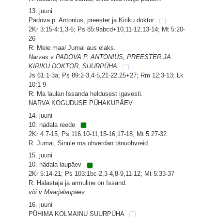
13. juuni
Padova p. Antonius, preester ja Kiriku doktor
2Kr 3:15-4:1,3-6; Ps 85:9abcd+10,11-12,13-14; Mt 5:20-
26
R: Meie maal Jumal aus elaks.
Narvas v PADOVA P. ANTONIUS, PREESTER JA
KIRIKU DOKTOR, SUURPÜHA
Js 61:1-3a; Ps 89:2-3,4-5,21-22,25+27; Rm 12:3-13; Lk
10:1-9
R: Ma laulan Issanda heldusest igavesti.
NARVA KOGUDUSE PÜHAKUPÄEV
14. juuni
10. nädala reede
2Kr 4:7-15; Ps 116:10-11,15-16,17-18; Mt 5:27-32
R: Jumal, Sinule ma ohverdan tänuohvreid.
15. juuni
10. nädala laupäev
2Kr 5:14-21; Ps 103:1bc-2,3-4,8-9,11-12; Mt 5:33-37
R: Halastaja ja armuline on Issand.
või v Maarjalaupäev
16. juuni
PÜHIMA KOLMAINU SUURPÜHA