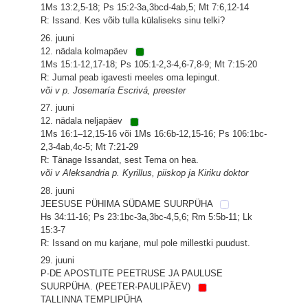
1Ms 13:2,5-18; Ps 15:2-3a,3bcd-4ab,5; Mt 7:6,12-14
R: Issand. Kes võib tulla külaliseks sinu telki?
26. juuni
12. nädala kolmapäev
1Ms 15:1-12,17-18; Ps 105:1-2,3-4,6-7,8-9; Mt 7:15-20
R: Jumal peab igavesti meeles oma lepingut.
või v p. Josemaría Escrivá, preester
27. juuni
12. nädala neljapäev
1Ms 16:1–12,15-16 või 1Ms 16:6b-12,15-16; Ps 106:1bc-
2,3-4ab,4c-5; Mt 7:21-29
R: Tänage Issandat, sest Tema on hea.
või v Aleksandria p. Kyrillus, piiskop ja Kiriku doktor
28. juuni
JEESUSE PÜHIMA SÜDAME SUURPÜHA
Hs 34:11-16; Ps 23:1bc-3a,3bc-4,5,6; Rm 5:5b-11; Lk
15:3-7
R: Issand on mu karjane, mul pole millestki puudust.
29. juuni
P-DE APOSTLITE PEETRUSE JA PAULUSE
SUURPÜHA. (PEETER-PAULIPÄEV)
TALLINNA TEMPLIPÜHA