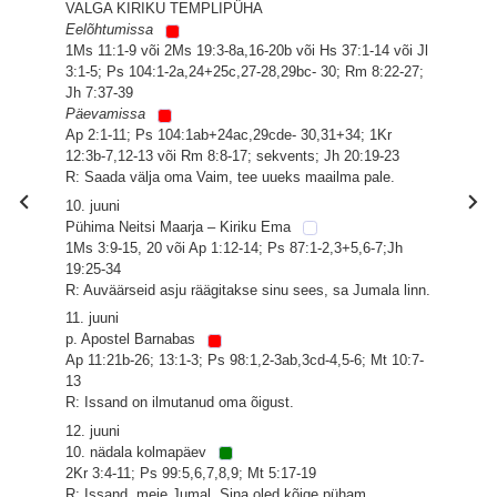
VALGA KIRIKU TEMPLIPÜHA
Eelõhtumissa
1Ms 11:1-9 või 2Ms 19:3-8a,16-20b või Hs 37:1-14 või Jl
3:1-5; Ps 104:1-2a,24+25c,27-28,29bc- 30; Rm 8:22-27;
Jh 7:37-39
Päevamissa
Ap 2:1-11; Ps 104:1ab+24ac,29cde- 30,31+34; 1Kr
12:3b-7,12-13 või Rm 8:8-17; sekvents; Jh 20:19-23
R: Saada välja oma Vaim, tee uueks maailma pale.
10. juuni
Pühima Neitsi Maarja – Kiriku Ema
1Ms 3:9-15, 20 või Ap 1:12-14; Ps 87:1-2,3+5,6-7;Jh
19:25-34
R: Auväärseid asju räägitakse sinu sees, sa Jumala linn.
11. juuni
p. Apostel Barnabas
Ap 11:21b-26; 13:1-3; Ps 98:1,2-3ab,3cd-4,5-6; Mt 10:7-
13
R: Issand on ilmutanud oma õigust.
12. juuni
10. nädala kolmapäev
2Kr 3:4-11; Ps 99:5,6,7,8,9; Mt 5:17-19
R: Issand, meie Jumal, Sina oled kõige püham.