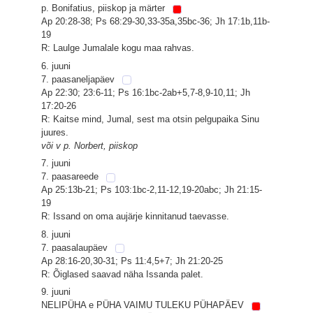
p. Bonifatius, piiskop ja märter
Ap 20:28-38; Ps 68:29-30,33-35a,35bc-36; Jh 17:1b,11b-
19
R: Laulge Jumalale kogu maa rahvas.
6. juuni
7. paasaneljapäev
Ap 22:30; 23:6-11; Ps 16:1bc-2ab+5,7-8,9-10,11; Jh
17:20-26
R: Kaitse mind, Jumal, sest ma otsin pelgupaika Sinu
juures.
või v p. Norbert, piiskop
7. juuni
7. paasareede
Ap 25:13b-21; Ps 103:1bc-2,11-12,19-20abc; Jh 21:15-
19
R: Issand on oma aujärje kinnitanud taevasse.
8. juuni
7. paasalaupäev
Ap 28:16-20,30-31; Ps 11:4,5+7; Jh 21:20-25
R: Õiglased saavad näha Issanda palet.
9. juuni
NELIPÜHA e PÜHA VAIMU TULEKU PÜHAPÄEV