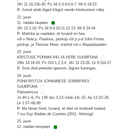
2Kr 11:18,21b-30; Ps 34:2-3,4-5,6-7; Mt 6:19-23
R: Jumal aitab õiged kõigist nende kitsikustest välja.
22. juuni
11. nädala laupäev
2Kr 12:1-10; Ps 34:8-9,10-11,12-13; Mt 6:24-34
R: Maitske ja vaadake, et Issand on hea.
või v Nola p. Paulinus, piiskop või p p-d John Fisher,
piiskop, ja Thomas More, märtrid või v Maarjalaupäev
23. juuni
KRISTUSE PÜHIMA IHU JA VERE SUURPÜHA
1Ms 14:18-20; Ps 110:1,2,3,4; 1Kr 11:23-26; Lk 9:11b-17
R: Sina oled preester igavesti, õiguse kuningas.
24. juuni
PÜHA RISTIJA JOHANNESE SÜNNIPÄEV.
SUURPÜHA
Päevamissa
Js 49:1–6; Ps 139:1bc-3,13–14ab,14c-15; Ap 13:22–26;
Lk 1:57–66,80
R: Ma tänan Sind, Issand, et olen nii imeliselt loodud.
† isa Guy Barbier de Courteix (2011, Helsingi)
25. juuni
12. nädala teisipäev