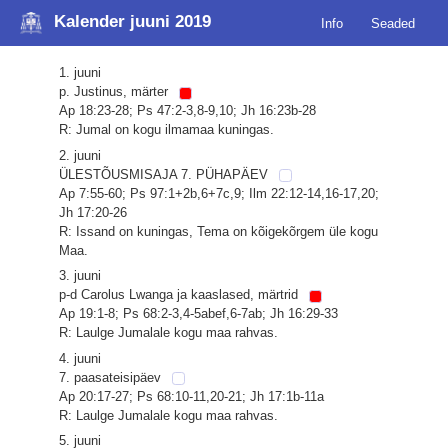
Kalender juuni 2019
Info
Seaded
1. juuni
p. Justinus, märter
Ap 18:23-28; Ps 47:2-3,8-9,10; Jh 16:23b-28
R: Jumal on kogu ilmamaa kuningas.
2. juuni
ÜLESTÕUSMISAJA 7. PÜHAPÄEV
Ap 7:55-60; Ps 97:1+2b,6+7c,9; Ilm 22:12-14,16-17,20;
Jh 17:20-26
R: Issand on kuningas, Tema on kõigekõrgem üle kogu
Maa.
3. juuni
p-d Carolus Lwanga ja kaaslased, märtrid
Ap 19:1-8; Ps 68:2-3,4-5abef,6-7ab; Jh 16:29-33
R: Laulge Jumalale kogu maa rahvas.
4. juuni
7. paasateisipäev
Ap 20:17-27; Ps 68:10-11,20-21; Jh 17:1b-11a
R: Laulge Jumalale kogu maa rahvas.
5. juuni