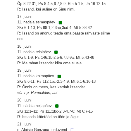
Õp 8:22-31; Ps 8:4-5,6-7,8-9; Rm 5:1-5; Jh 16:12-15
R: Issand, kui auline on Sinu nimi.
17. juuni
11. nädala esmaspäev
2Kr 6:1-10; Ps 98:1,2-3ab,3cd-4; Mt 5:38-42
R: Issand on andnud teada oma pääste rahvaste silme
ees.
18. juuni
11. nädala teisipäev
2Kr 8:1-9; Ps 146:1b-2,5-6,7,8-9a; Mt 5:43-48
R: Ma tahan Issandat kiita oma eluaja.
19. juuni
11. nädala kolmapäev
2Kr 9:6-11; Ps 112:1bc-2,3-4,9; Mt 6:1-6,16-18
R: Õnnis on mees, kes kardab Issandat.
või v p. Romualdus, abt
20. juuni
11. nädala neljapäev
2Kr 11:1–11; Ps 111:1bc-2,3-4,7-8; Mt 6:7-15
R: Issanda kätetööd on tõde ja õigus.
21. juuni
p. Aloisio Gonzaga, orduvend