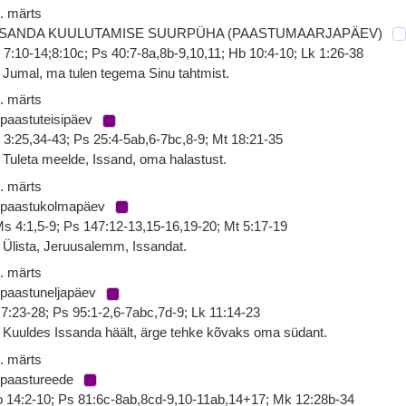
. märts
SSANDA KUULUTAMISE SUURPÜHA (PAASTUMAARJAPÄEV)
 7:10-14;8:10c; Ps 40:7-8a,8b-9,10,11; Hb 10:4-10; Lk 1:26-38
 Jumal, ma tulen tegema Sinu tahtmist.
. märts
 paastuteisipäev
l 3:25,34-43; Ps 25:4-5ab,6-7bc,8-9; Mt 18:21-35
 Tuleta meelde, Issand, oma halastust.
. märts
 paastukolmapäev
s 4:1,5-9; Ps 147:12-13,15-16,19-20; Mt 5:17-19
 Ülista, Jeruusalemm, Issandat.
. märts
 paastuneljapäev
 7:23-28; Ps 95:1-2,6-7abc,7d-9; Lk 11:14-23
 Kuuldes Issanda häält, ärge tehke kõvaks oma südant.
. märts
 paastureede
 14:2-10; Ps 81:6c-8ab,8cd-9,10-11ab,14+17; Mk 12:28b-34