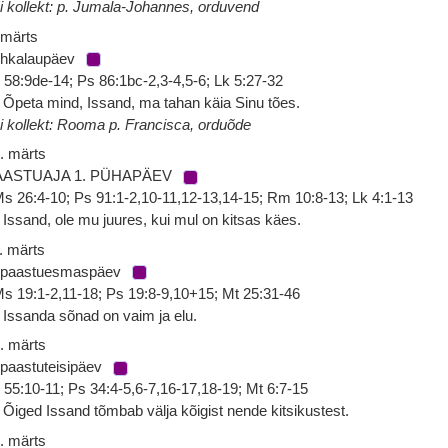
i kollekt: p. Jumala-Johannes, orduvend
 märts
hkalaupäev
 58:9de-14; Ps 86:1bc-2,3-4,5-6; Lk 5:27-32
 Õpeta mind, Issand, ma tahan käia Sinu tões.
i kollekt: Rooma p. Francisca, orduõde
. märts
AASTUAJA 1. PÜHAPÄEV
s 26:4-10; Ps 91:1-2,10-11,12-13,14-15; Rm 10:8-13; Lk 4:1-13
 Issand, ole mu juures, kui mul on kitsas käes.
. märts
 paastuesmaspäev
s 19:1-2,11-18; Ps 19:8-9,10+15; Mt 25:31-46
 Issanda sõnad on vaim ja elu.
. märts
 paastuteisipäev
 55:10-11; Ps 34:4-5,6-7,16-17,18-19; Mt 6:7-15
 Õiged Issand tõmbab välja kõigist nende kitsikustest.
. märts