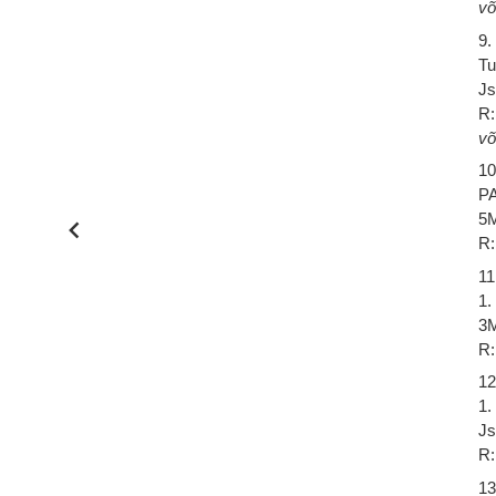
võ
9.
Tu
Js
R:
võ
10
P
5M
R:
11
1.
3M
R:
12
1.
Js
R:
13