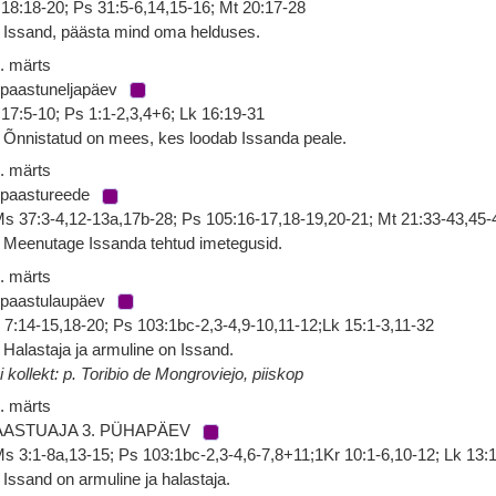
 18:18-20; Ps 31:5-6,14,15-16; Mt 20:17-28
 Issand, päästa mind oma helduses.
. märts
 paastuneljapäev
 17:5-10; Ps 1:1-2,3,4+6; Lk 16:19-31
 Õnnistatud on mees, kes loodab Issanda peale.
. märts
 paastureede
s 37:3-4,12-13a,17b-28; Ps 105:16-17,18-19,20-21; Mt 21:33-43,45-
 Meenutage Issanda tehtud imetegusid.
. märts
 paastulaupäev
 7:14-15,18-20; Ps 103:1bc-2,3-4,9-10,11-12;Lk 15:1-3,11-32
 Halastaja ja armuline on Issand.
i kollekt: p. Toribio de Mongroviejo, piiskop
. märts
AASTUAJA 3. PÜHAPÄEV
s 3:1-8a,13-15; Ps 103:1bc-2,3-4,6-7,8+11;1Kr 10:1-6,10-12; Lk 13:
 Issand on armuline ja halastaja.