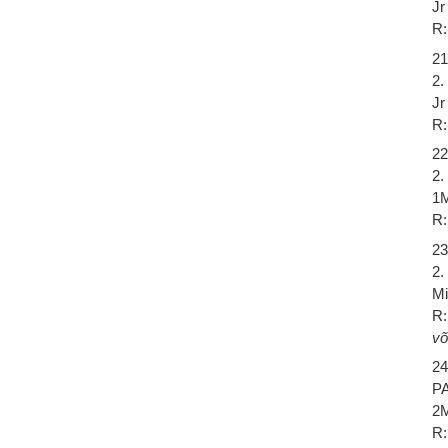
Jr
R:
21
2.
Jr
R:
22
2.
1M
R:
23
2.
Mi
R:
võ
24
P
2M
R: