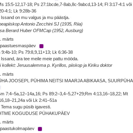
s 15:5-12,17-18; Ps 27:1bcde,7-8ab,8c-9abcd,13-14; Fl 3:17-4:1 või 
20-4:1; Lk 9:28b-36
 Issand on mu valgus ja mu päästja.
peapiiskop Antonio Zecchini SJ (1935, Riia)
isa Berard Huber OFMCap (1952, Ausburg)
. märts
 paastuesmaspäev
 9:4b-10; Ps 79:8,9,11+13; Lk 6:36-38
 Issand, ära tee meile meie pattu mööda.
i kollekt: Jeruusalemma p. Kyrillos, piiskop ja Kiriku doktor
. märts
ÜHA JOOSEPI, PÜHIMA NEITSI MAARJA ABIKAASA, SUURPÜH
m 7:4–5a,12–14a,16; Ps 89:2–3,4–5,27+29;Rm 4:13,16–18,22; Mt
16,18–21,24a või Lk 2:41–51a
 Tema sugu püsib igavesti.
HTME KOGUDUSE PÜHAKUPÄEV
. märts
 paastukolmapäev