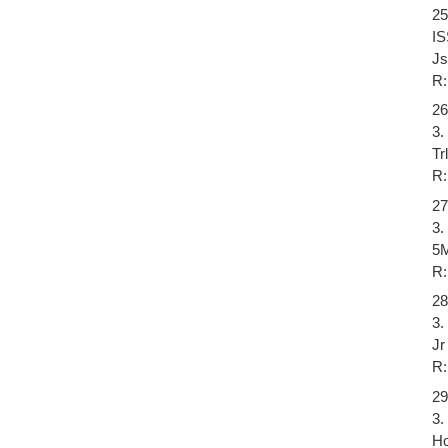
25
I
Js
R:
26
3.
Tr
R:
27
3.
5M
R:
28
3.
Jr
R:
29
3.
Ho