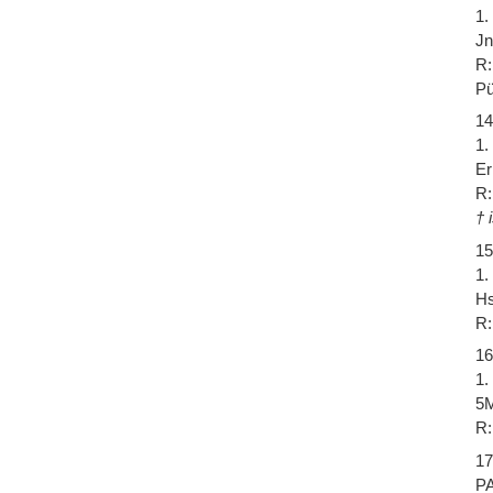
1.
Jn
R:
Pü
14
1.
Er
R:
† 
15
1.
Hs
R:
16
1.
5M
R:
17
P