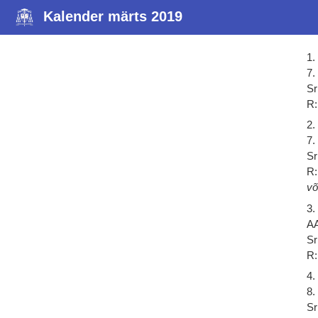
Kalender märts 2019
1.
7.
Sr
R:
2.
7.
Sr
R:
võ
3.
A
Sr
R:
4.
8.
Sr