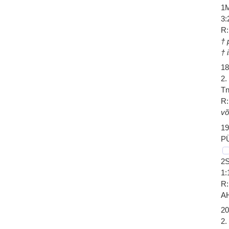
1M
3:
R:
† 
† 
18
2.
Tn
R:
võ
19
P
2S
1:
R:
A
20
2.