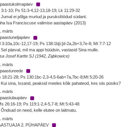
 paastukolmapäev
 3:1-10; Ps 51:3-4,12-13,18-19; Lk 11:29-32
 Jumal ei põlga murtud ja purukslöödud südant.
ha Isa Franciscuse valimise aastapäev (2013)
. märts
 paastuneljapäev
l 3:10a,10c-12,17-19; Ps 138:1b[c]d-2a,2b+3,7e-8; Mt 7:7-12
 Sel päeval, mil ma appi hüüdsin, vastasid Sina mulle.
isa Josef Kartte SJ (1942, Ząbkowice)
. märts
 paastureede
 18:21-28; Ps 130:1bc-2,3-4,5-6ab+7a,7bc-8;Mt 5:20-26
 Kui sina, Issand, peaksid meeles kõik pahateod, kes siis püsiks?
. märts
 paastulaupäev
s 26:16-19; Ps 119:1-2,4-5,7-8; Mt 5:43-48
 Õndsad on need, kelle elutee on laitmatu.
. märts
AASTUAJA 2. PÜHAPÄEV