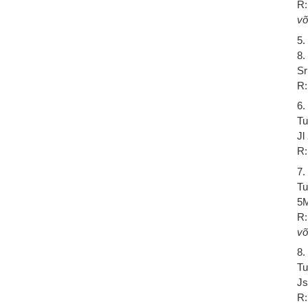
R:
võ
5.
8.
Sr
R:
6.
T
Jl
R:
7.
Tu
5M
R:
võ
8.
T
Js
R: