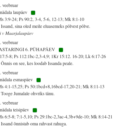
. veebruar
 nädala laupäev
s 3:9-24; Ps 90:2, 3-4, 5-6, 12-13; Mk 8:1-10
 Issand, sina oled meile eluasemeks põlvest põlve.
i v Maarjalaupäev
. veebruar
ASTARINGI 6. PÜHAPÄEV
 17:5-8; Ps 112:1bc-2,3-4,9; 1Kr 15:12. 16-20; Lk 6:17-26
 Õnnis on see, kes loodab Issanda peale.
. veebruar
 nädala esmaspäev
s 4:1-15,25; Ps 50:1bcd+8,16bcd-17,20-21; Mk 8:11-13
 Tooge Jumalale ohvriks tänu.
. veebruar
 nädala teisipäev
s 6:5-8; 7:1-5,10; Ps 29:1bc-2,3ac-4,3b+9de-10; Mk 8:14-21
 Issand õnnistab oma rahvast rahuga.