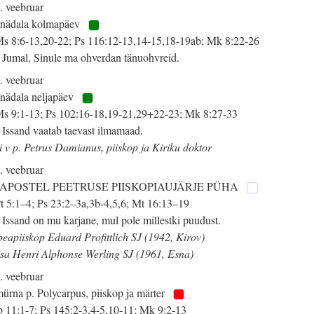
. veebruar
 nädala kolmapäev
s 8:6-13,20-22; Ps 116:12-13,14-15,18-19ab; Mk 8:22-26
 Jumal, Sinule ma ohverdan tänuohvreid.
. veebruar
 nädala neljapäev
s 9:1-13; Ps 102:16-18,19-21,29+22-23; Mk 8:27-33
 Issand vaatab taevast ilmamaad.
i v p. Petrus Damianus, piiskop ja Kiriku doktor
. veebruar
. APOSTEL PEETRUSE PIISKOPIAUJÄRJE PÜHA
t 5:1–4; Ps 23:2–3a,3b-4,5,6; Mt 16:13–19
 Issand on mu karjane, mul pole millestki puudust.
peapiiskop Eduard Profittlich SJ (1942, Kirov)
isa Henri Alphonse Werling SJ (1961, Esna)
. veebruar
ürna p. Polycarpus, piiskop ja märter
 11:1-7; Ps 145:2-3,4-5,10-11; Mk 9:2-13