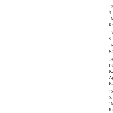
12
5.
1M
R:
13
5.
1M
R:
14
P
K
Ap
R:
15
5.
1M
R: