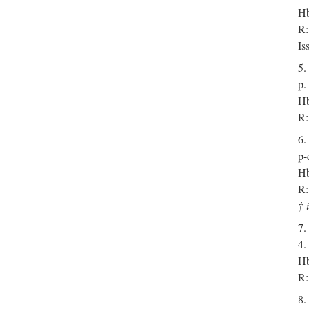
Hb
R:
Is
5.
p.
Hb
R:
6.
p-
Hb
R:
† 
7.
4.
Hb
R:
8.