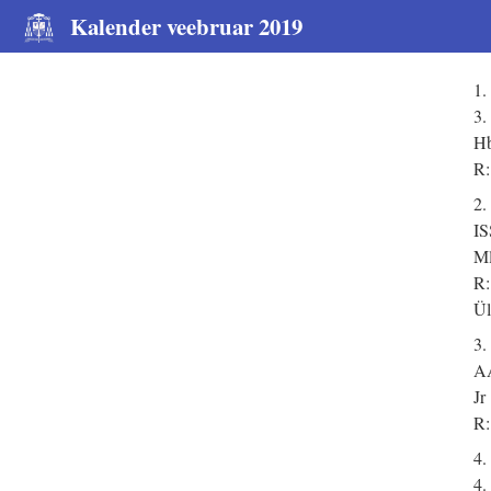
Kalender veebruar 2019
1.
3.
Hb
R:
2.
I
Ml
R:
Ül
3.
A
Jr
R:
4.
4.