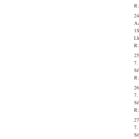
R:
24
A
1S
Lk
R:
25
7.
Sr
R:
26
7.
Sr
R:
27
7.
Sr