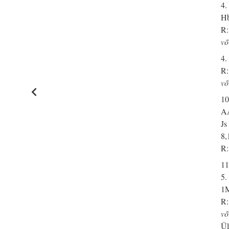
4.
Hb
R:
võ
4.
R:
võ
10
A
Js
8,
R:
11
5.
1M
R:
võ
Ül