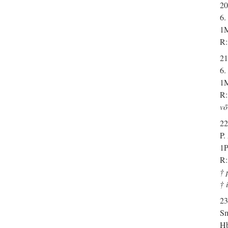
20
6.
1M
R:
21
6.
1M
R:
võ
22
P
1P
R:
† 
† 
23
Sm
Hb