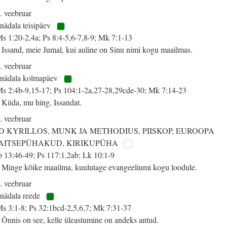
. veebruar
 nädala teisipäev
s 1:20-2,4a; Ps 8:4-5,6-7,8-9; Mk 7:1-13
 Issand, meie Jumal, kui auline on Sinu nimi kogu maailmas.
. veebruar
 nädala kolmapäev
s 2:4b-9,15-17; Ps 104:1-2a,27-28,29cde-30; Mk 7:14-23
 Kiida, mu hing, Issandat.
. veebruar
-D KYRILLOS, MUNK JA METHODIUS, PIISKOP, EUROOPA
AITSEPÜHAKUD, KIRIKUPÜHA
 13:46-49; Ps 117:1,2ab; Lk 10:1-9
 Minge kõike maailma, kuulutage evangeeliumi kogu loodule.
. veebruar
 nädala reede
s 3:1-8; Ps 32:1bcd-2,5,6,7; Mk 7:31-37
 Õnnis on see, kelle üleastumine on andeks antud.