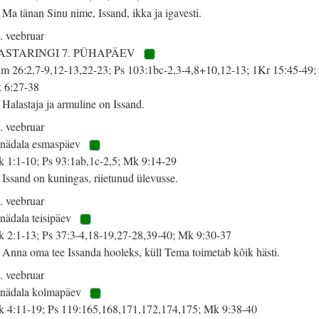
 Ma tänan Sinu nime, Issand, ikka ja igavesti.
. veebruar
ASTARINGI 7. PÜHAPÄEV
m 26:2,7-9,12-13,22-23; Ps 103:1bc-2,3-4,8+10,12-13; 1Kr 15:45-49;
 6:27-38
 Halastaja ja armuline on Issand.
. veebruar
 nädala esmaspäev
k 1:1-10; Ps 93:1ab,1c-2,5; Mk 9:14-29
 Issand on kuningas, riietunud ülevusse.
. veebruar
 nädala teisipäev
k 2:1-13; Ps 37:3-4,18-19,27-28,39-40; Mk 9:30-37
 Anna oma tee Issanda hooleks, küll Tema toimetab kõik hästi.
. veebruar
 nädala kolmapäev
k 4:11-19; Ps 119:165,168,171,172,174,175; Mk 9:38-40