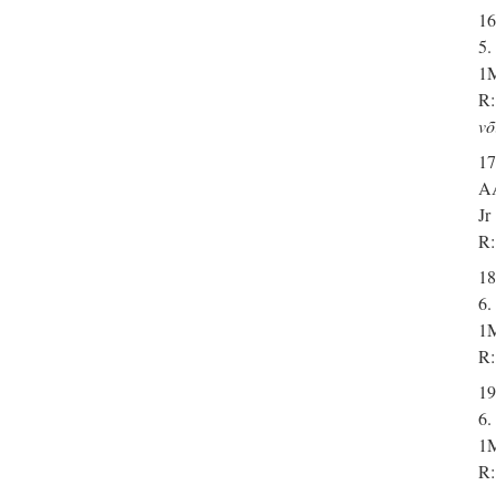
16
5.
1M
R:
võ
17
A
Jr
R:
18
6.
1M
R:
19
6.
1M
R: