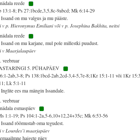
 nädala reede
 13:1-8; Ps 27:1bcde,3,5,8c-9abcd; Mk 6:14-29
 Issand on mu valgus ja mu pääste.
i v p. Hieronymus Emiliani või v p. Josephina Bakhita, neitsi
 nädala reede
 Issand on mu karjane, mul pole millestki puudust.
i v Maarjalaupäev
. veebruar
ASTARINGI 5. PÜHAPÄEV
 6:1-2ab,3-8; Ps 138:1bcd-2ab,2cd-3,4-5,7e-8;1Kr 15:1-11 või 1Kr 15:
11; Lk 5:1-11
 Inglite ees ma mängin Issandale.
. veebruar
 nädala esmaspäev
s 1:1-19; Ps 104:1-2a,5-6,10+12,24+35c; Mk 6:53-56
 Issand rõõmustab oma tegudest.
i v Lourdes’i maarjapäev
emaailmne haigete päev