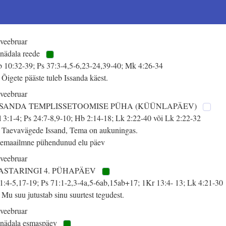
 veebruar
 nädala reede
 10:32-39; Ps 37:3-4,5-6,23-24,39-40; Mk 4:26-34
 Õigete pääste tuleb Issanda käest.
 veebruar
SSANDA TEMPLISSETOOMISE PÜHA (KÜÜNLAPÄEV)
 3:1-4; Ps 24:7-8,9-10; Hb 2:14-18; Lk 2:22-40 või Lk 2:22-32
 Taevavägede Issand, Tema on aukuningas.
emaailmne pühendunud elu päev
 veebruar
ASTARINGI 4. PÜHAPÄEV
 1:4-5,17-19; Ps 71:1-2,3-4a,5-6ab,15ab+17; 1Kr 13:4- 13; Lk 4:21-30
 Mu suu jutustab sinu suurtest tegudest.
 veebruar
 nädala esmaspäev