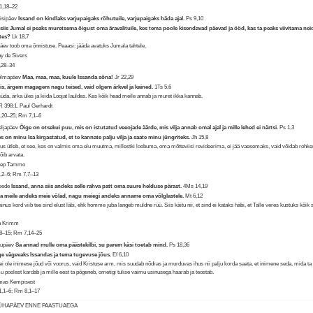
1,18–22
eisipäev
Issand on kindlaks varjupaigaks rõhutuile, varjupaigaks häda ajal.
Ps 9,10
siis Jumal ei peaks muretsema õigust oma äravalituile, kes tema poole kisendavad päevad ja ööd, kas ta peaks viivitama nei
ates?
Lk 18,7
päev toob oma õnnistuse. Peaasi: jääda avatuks Jumala tahtele.
y de Sivers
,28–34
Kolmapäev
Maa, maa, maa, kuule Issanda sõna!
Jr 22,29
iis, ärgem magagem nagu teised, vaid olgem ärkvel ja kained.
1Ts 5,6
üda, ärka üles ja kiida Loojat lauldes. Kes kõik head meile annab ja muret ikka kannab.
 398:1. Paul Gerhardt
,20–25; Rm 7,1–6
eljapäev
Õige on otsekui puu, mis on istutatud veeojade äärde, mis vilja annab omal ajal ja mille lehed ei närtsi.
Ps 1,3
es on minu Isa kirgastatud, et te kannate palju vilja ja saate minu jüngriteks.
Jh 15,8
us ütleb, et see, kes on valmis oma elu muutma, millestki loobuma, oma mõtteviisi revideerima, ei jää vaesemaks, vaid võidab rohk
võib arvata.
sep Tammo
,2–6; Rm 7,7–13
Reede
Issand, anna siis andeks selle rahva patt oma suure helduse pärast.
4Ms 14,19
 meile andeks meie võlad, nagu meiegi andeks anname oma võlglastele.
Mt 6,12
inus kord viib tee sind elust läbi, ehk homme juba langeb muldne rüü. Siis käitu nii, et sind ei kataks häbi, et Talle veres kustuks kõik 
a Krimm
,8–15; Rm 7,14–25
aupäev
Sa annad mulle oma päästekilbi, su parem käsi toetab mind.
Ps 18,36
e vägevaks Issandas ja tema tugevuse jõus.
Ef 6,10
ei ole inimese jõud või voorus, vaid Kristuse arm, mis suudab nõdras ja murduvas ihus nii palju korda saata, et inimene seda, mida t
u poolest kardab ja mille eest ta põgeneb, ometigi tulise vaimu usinusega haarab ja teostab.
mas Kempisest
1,1–6; Rm 8,1–17
PÜHAPÄEV ENNE PAASTUAEGA