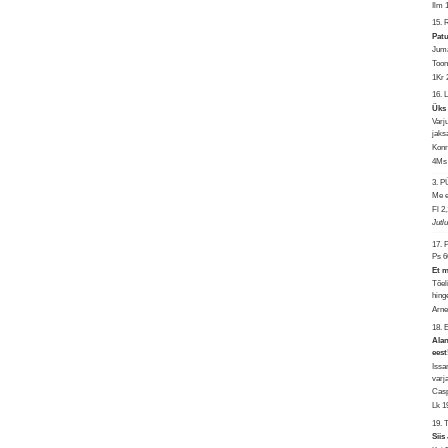
Ilm 
15.
Patu
Juma
Too
1Kr 
16. 
Üks 
Varj
jaks
Kon
4Ms 
3. 
Me e
Fl 2
Jutl
17. 
Ps 6
Et m
Tõel
hing
Arne
18.
Alan
ees
Issa
varj
Cas
Lk 1
19. 
Siis