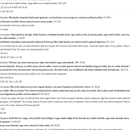
, kui teie tema häält kuulete, ärge tehke oma südant kõvaks.
Hb 3,15
,12-13; Lk 8,4-8(9-15) Ps 61
us: Ap 16,9–15
Pühapäev
Ma laulan Issanda heldusest igavesti, ma kuulutan oma suuga su ustavust põlvest põlve.
Ps 89,2
 täiusest me kõik oleme saanud armu armu peale.
Jh 1,16
tus kannab meid oma seljas Isa ette.
in Luther
 Esmaspäev
Neil päevil ja sel ajal, ütleb Issand, otsitakse Iisraeli süüd, aga seda ei ole, ja Juuda patte, aga neid ei leita, sest ma
n neile andeks.
Jr 50,20
a kiitleme Jumalast meie Issanda Jeesuse Kristuse läbi, kelle kaudu me oleme nüüd saanud lepituse.
Rm 5,11
rmu imeline tee on see: et santi sõnnikult veel ära korjad, üht murtud riista tuled võtma üles. Tood tuki tulest välja, mis ju põles. Taas t
selt ülistada Sind: Sa siiski armastanud oled mind!
a Krimm
32,44–47; 1Sm 1,1–20
Teisipäev
Võõras, kes asub teie juures, olgu teie keskel nagu päriselanik.
3Ms 19,34
nnes kirjutab: Armas, sa oled ustav olnud selles, mida sa oled iganes teinud vendadele, koguni neile, kes on sulle võõrad.
unnistanud sinu armastusest siinse koguduse ees. Sa teed hästi, kui sa läkitad nad edasi väärikal viisil Jumala ees.
3Jh 5–6
 olemas üksildasemat inimest sellest, kes armastab ainult iseennast.
ham ibn Esra
3,30–33; 1Sm 1,21–28
 Kolmapäev
Ma otsin kadunut ja toon tagasi eksinu, ma seon haavatut ja kinnitan nõtra.
Hs 34,16
us ütleb: Mis te arvate? Kui ühel inimesel juhtub olema sada lammast ja üks neist ära eksib, eks ta jäta need üheksakümm
sa mägedesse ja lähe otsima eksinut?
Mt 18,12
 Jumal, kui palju inimesi on võõrad Sinu ukse taga! Nad ei ole Sind maa peal rännates tundma õppinud, aga Sina oled ka neile ütelnud
ge tagasi, inimlapsed!" Sinu Poeg Jeesus Kristus otsib maailmas neid, kes on kadunud, Tema tunneb meid, kes oleme patused. Võta 
 oma riiki vastu Jeesuse Kristuse pärast!
 Taul
,43–49
Neljapäev
Kõik liha on nagu rohi ja kõik tema hiilgus nagu õieke väljal. Rohi kuivab ära, õieke närtsib, aga meie Jumala sõna
b igavesti.
Js 40,6.8
as ja maa hävivad, aga minu sõnad ei hävi mitte.
Mt 24,35
la sõna ei ole magus ega targutav, vaid nagu tuli, mis kõrvetab ihu ja puhastab meie hinge, või nagu vasar, mis purustab meie