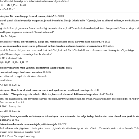
 kohal koidab Issand ja sinu kohal nähakse tema auhiilgust.
Js 60,2
1,8-11; Mk 4,35-41; Ps 63
us: Mk 4,35–41
Pühapäev
Tõtta mulle appi, Issand, sa mu pääste!
Ps 38,23
us oli paadi päras istepadjal magamas, ja nad äratasid ta üles ja ütlesid talle: "Õpetaja, kas sa ei hooli sellest, et me hukku
,38
gi ei tule ilma pingutamata. Jumal on alati ligi ja valmis aitama, kuid Ta aitab ainult neid otsijaid, kes, olles pannud kõik oma jõu proovi
vad lõpuks kogu oma südamest: "Issand, aita meid!"
 Feofan Sulgunu
 Esmaspäev
Rõõmu on rohkesti su palge ees, meeldivaid asju on su paremas käes alatiseks.
Ps 16,11
u vili on armastus, rõõm, rahu, pikk meel, lahkus, headus, ustavus, tasadus, enesevalitsus.
Gl 5,22–23
us elab, Jeesus elab, surm on surmatud! Laul las kõlab, laul las kõlab hõisaku kõik suud: Jeesus saanud Kuningaks, kõiges kõige
ijaks! Rõõmustage, rõõmustage, kes Ta alamaks!
 119:2. Andres Põder
3,(9–11)12–18; Rm 8,18–25
Teisipäev
Issandal, meie Jumalal, on halastus ja andeksand.
Tn 9,9
 armulised, nagu teie Isa on armuline.
Lk 6,36
se vili on olla range kohtunik teiste nõtrustele.
usu kirikust
,43–51; Rm 8,26–30
 Kolmapäev
Sina, Issand, oled meie isa, muistsest ajast on su nimi Meie Lunastaja.
Js 63,16
us ütleb: "Teie palvetage siis nõnda: Meie Isa, kes sa oled taevas! Pühitsetud olgu sinu nimi."
Mt 6,9
ean, kes saatjaks mul, kes armukätel kannab, kes õhtul, hommikul head nõu ja abi annab. Ma usun: Isa arm on kõigil ligidal, ka nõdre
põrm on armas Jumalal.
 280:1. Joosep Liiv
,31–36; Rm 8,31–39
Neljapäev
Tuletage meelde endisi asju muistsest ajast, sest mina olen Jumal ja kedagi teist ei ole, mina olen Jumal ja ükski ei 
u sarnane.
Js 46,9
akem üles Jeesusele, usu alustajale ja täidesaatjale.
Hb 12,2
 lasksid alandada, pilgata end otsata, pähe haavad pigistada kibuvitsakrooniga, et mind võiksid rõõmustada, elukrooni mulle anda. Tuh
a tänan Sind, Jeesus, et Sa aitad mind!
 70:4. Ernst Christoph Homburg