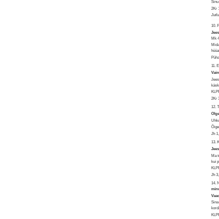
Sinu
2Kr 
Jutl
10. 
Jees
Mk 4
Mida
hüüa
Püha
11.
Vaim
Jees
käsk
KLPR
2Kr 
12. 
Olge
Uhku
Õige
Jh 1
13.
Jees
Ma t
kui 
KLPR
Jh 3
14. 
min
Vaad
Sina
kord
KLPR