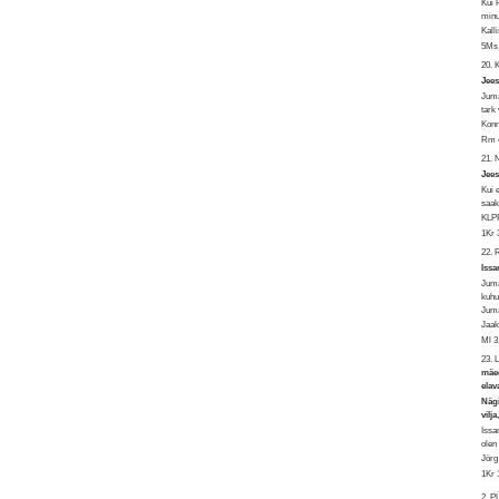
Kui 
minu
Kall
5Ms 
20.
Jees
Juma
tark
Kon
Rm 4
21. 
Jees
Kui 
saak
KLPR
1Kr 
22.
Issa
Juma
kuhu
Juma
Jaak
Ml 3
23. 
mäed
elav
Nägi
vilj
Issa
olen
Jörg
1Kr 
2. 