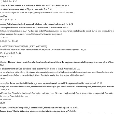
1,(1.2)3–8; Rm 9,1–5
 Reede
Ja ma annan teile uue südame ja panen teie sisse uue vaimu.
Hs 36,26
st vabastatuna olete saanud õiguse teenriteks.
Rm 6,18
l usub meisse ja näeb meis oma lapsi, ja seepärast tohime ka meie uskuda Temasse.
mas Paul
2,6–10; Rm 9,6–13
Laupäev
Kiitke Issandat, kõik paganad, ülistage teda, kõik rahvahõimud!
Ps 117,1
Jumal ja kõikide Isa, kes on kõikide üle ja kõikide läbi ja kõikide sees.
Ef 4,6
ul oleva Jumala saladus on suur. Kuidas Teda leida? Pane tähele, enne kui sina nõnda suudad küsida, seisab Jumal sinu juures. Sina e
a Teda näha ega Tema juurde minna. Sellepärast tuleb Jumal sinu juurde!
rad Veem
6,22–27; Rm 9,14–29
PÜHAPÄEV ENNE PAASTUAEGA (SEPTUAGESIMAE)
i heida oma anumisi su palge ette mitte oma õiguse pärast, vaid sinu suure halastuse pärast!
Tn 9,18
,12-13; Mt 20,1-16; Ps 60
us: Kg 7,15–18
Pühapäev
Tänage, rahvad, meie Jumalat, kostku valjusti tema kiitus! Tema paneb elama meie hinge ega lase meie jalgu kõikud
6,8–9
e oleksime tema kirkuse kiituseks, kõik, kes me varem oleme lootnud Kristusele.
Ef 1,12
ise jumalakiituse väljendiks on tänutunne, mis sugeneb Jumala poolt tehtud suurte asjade kogemusest meie elus. See puhastab meie
est suurelisuse. Sellest omakorda lähtub ülistus Jumalale, aga ka tänu ligimestele – kõige hea eest!
 Hiob
 Esmaspäev
Jumal valmistab küll valu, aga tema ka seob haavad, tema lööb, aga tema käed ka parandavad.
Ii 5,18
duge siis Jumala võimsa käe alla, et tema teid ülendaks õigel ajal; heitke kõik oma mure tema peale, sest tema peab hoolt te
t!
1Pt 5,6–7
nd Jumal, Isa, Sina oled minu Jumal! Sinu tarkus valitsegu mind, Sinu arm kandku mind, Sinu armastus rõõmustagu mind, Sinu tõde
aku mind ja Sinu riik kaitsku mind.
par Neumann
9,1–10
Teisipäev
Mu hing on lõppemas, oodates su abi, ma loodan sinu sõna peale.
Ps 119,81
 Jeesus ütles: "Kui te jääte minu sõnasse, siis te olete tõesti minu jüngrid."
Jh 8,31