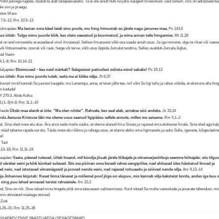
Piiblit palvega lugeda, osutub ta alati tänapäevaseks. Ta ei ole ainult hulk kirjutisi kaugest minevikust, vaid sõnum, mis on adresseeritu
le siin ja praegu.
istos Ware
7,6–12; Rm 10,5–13
 Kolmapäev
Ma laotan oma käed laiali sinu poole, mu hing himustab su järele nagu janunev maa.
Ps 143,6
us ütleb: Tulge minu juurde kõik, kes olete vaevatud ja koormatud, ja mina annan teile hingamise.
Mt 11,28
l on end inimestele arusaadaval viisil ilmutanud. Sellest ilmutusest võib osa saada ainult usus. Ja iga inimene, olgu ta rikas või vaene
 või lihtsameelne, nooruk või rauk, haige või terve, võib usus õppida Jumalat tundma. Selles avaldub Jumala õiglus.
rad Veem
,1–8; Rm 10,14–21
Neljapäev
Eksimused – kes neid märkab? Salajastest pattudest mõista mind vabaks!
Ps 19,13
us ütleb: Kes minu juurde tuleb, seda ma ei lükka välja.
Jh 6,37
eluvool mind kannab Su juurest kaugele, mu Lunastaja, anna, et leian jälle tee, mil võin Su ligi tulla ja rahus viibida, et elumure alla hing
s kaduda!
 270:3. Alide Kolka
3,(1–3)4–8; Rm 11,1–10
 Reede
Ükski maa elanik ei ütle: "Ma olen nõder". Rahvale, kes seal elab, antakse süü andeks.
Js 33,24
nda Jeesuse Kristuse läbi me oleme usus saanud ligipääsu sellele armule, milles me seisame.
Rm 5,1–2
l, Sina oled meie elu alus. Ära arva seda meile süüks, et oleme elanud ilma Sinuta ja rajanud oma eluhoone liivale. Sina oled aga kalj
 nüüd tahame rajada uut elu. Täida meie elu rõõmu ja rahuga usus, et elame abiks oma ligimesele ja auks Sulle, igavene, kõigeväelin
l!
 Taul
,13–18; Rm 11,11–24
Laupäev
Vaata, päevad tulevad, ütleb Issand, mil kündja jõuab järele lõikajale ja viinamarjasõtkuja seemne külvajale; siis tilgu
 värsket veini ja kõik künkad sulavad. Siis ma pööran oma Iisraeli rahva vangipõlve, nad ehitavad üles hävitatud linnad ja
ad neis; nad istutavad viinamägesid ja joovad nende veini, nad rajavad rohuaedu ja söövad nende vilja.
Am 9,13–14
ja Johannes kirjutab: Keset linna tänavat ja mõlemal pool jõge on elupuu, mis kannab vilja kaksteist korda, andes iga kuu
a, ning puu lehed annavad tervist rahvastele.
Ilm 22,2
nd, Sinu on riik. Sina näitad minu hingele pildi oma tulevasest valitsemisest. Kord näitad Sa mulle vastuolude ja pisarate tähendust, mi
 siin ahistatud meelega otsinud.
 Zink
1,26–31; Rm 11,25–36
PÜHAPÄEV ENNE PAASTUAEGA (SEXAGESIMAE)