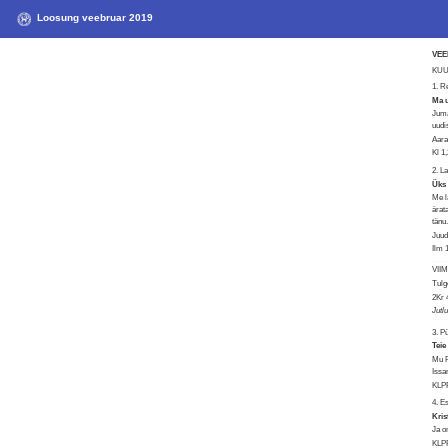
Loosung veebruar 2019
VE
KUU 
1. 
Ma 
Juma
uudi
Aar
Kl 1
2. L
Üks 
Me l
ärat
tänu
Juudi
Ilm 
VII
Tulg
2Kr 
Jutl
3. P
Teie
Mu P
Issa
KLPR
4. 
Kris
Ja o
KLPR