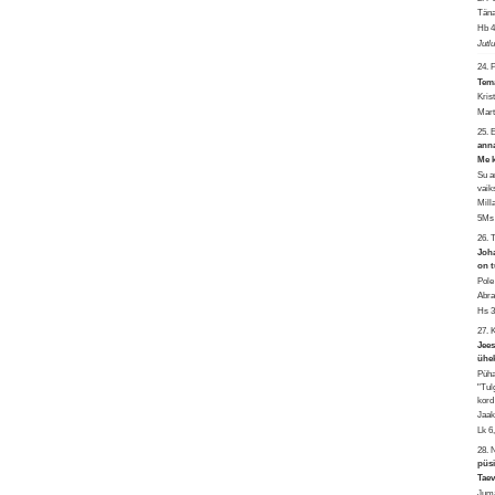
Täna
Hb 4
Jutl
24. 
Tema
Kris
Mart
25.
anna
Me k
Su a
vaik
Mill
5Ms 
26. 
Joha
on t
Pole
Abra
Hs 3
27.
Jees
ühek
Püha
"Tul
kord
Jaak
Lk 6
28. 
püsi
Taev
Juma