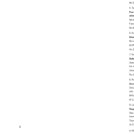
Mt 2
5. T
Kas 
aid
Iga 
Fann
Mt 8
6. 
Niis
Mu s
KLPR
Ho 2
7. N
Sell
Jees
kui 
Joo
Na 1
8. 
Anna
Üksa
süü.
Mill
Kl 2
9. L
Saag
See 
loom
Tho
Js 5
4. 