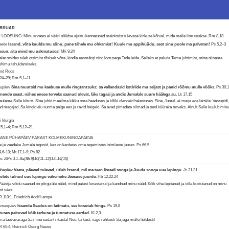
EBRUAR
LOOSUNG: Minu arvates ei vääri nüüdse ajastu kannatused mainimist tulevase kirkuse kõrval, mida meile ilmutatakse.
Rm 8,18
Reede
Issand, võta kuulda mu sõnu, pane tähele mu ohkamist! Kuule mu appihüüdu, sest sinu poole ma palvetan!
Ps 5,2–3
usun, aita mind mu uskmatuses!
Mk 9,24
lat otsides tuleb otsimist tõsiselt võtta, kindla eesmärgi ning lootusega Teda leida. Selleks et paluda Tema juhtimist, mitte niisama
shimu rahuldamiseks.
and Roos
,24–29; Rm 5,1–11
aupäev
Sina muutsid mu kaebuse mulle ringtantsuks; sa vallandasid kotiriide mu seljast ja panid rõõmu mulle vööks.
Ps 30,
nende seast, nähes enese terveks saanud olevat, läks tagasi ja andis Jumalale suure häälega au.
Lk 17,15
aulame Sulle kiitust, Sina juhid maailma käiku oma headuses ja kõiki olendeid halastuses. Sina, Jumal, ei maga ega laiskle. Vastupidi
ad magajad. Sa kingid elu surma palge ees ja ravid haigeid. Sa avad pimedate silmad ja teed küüraka terveks. Ainult Sulle kuulub min
.
 liturgia
15,1–4; Rm 5,12–21
MANE PÜHAPÄEV PÄRAST KOLMEKUNINGAPÄEVA
e ja vaadake Jumala tegusid, kes on kardetav oma tegemistes inimlaste juures.
Ps 66,5
4,6-10; Mt 17,1-9; Ps 82
us: 2Ms 3,1–8a(8b.9)10(11–12)13–14(15)
ühapäev
Vaata, päevad tulevad, ütleb Issand, mil ma teen Iisraeli sooga ja Juuda sooga uue lepingu.
Jr 31,31
 olete tulnud uue lepingu vahemehe Jeesuse juurde.
Hb 12,22.24
äästja võidu saanud on põrgu üle nüüd, mind patust lunastanud ja kandnud minu süüd. Kõik viha lepitanud ja võla kustutanud on minu
nd väes.
 110:1. Friedrich Adolf Lampe
Esmaspäev
Issanda Seadus on laitmatu, see kosutab hinge.
Ps 19,8
tuses peituvad kõik tarkuse ja tunnetuse aarded.
Kl 2,3
ma taevavaraga Sa minu südant rikasta! Nõu, tarkust, väge rohkesti Sa jaga mulle heldesti!
 65:4. Heinrich Georg Neuss