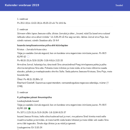
Kalender veebruar 2019
Seaded
1. veebruar
Ps 20:2-10;Lk 13:22-30;Js 45:20-23 või Tb 14:6-9a
2. veebruar
Siimeon võttis lapse Jeesuse sülle, ülistas Jumalat ja ütles: „Issand, nüüd Sa lased oma sulasel
lahkuda rahus oma ütlust mööda.“ Lk 2:28-29 või Kui aeg sai täis, läkitas Jumal oma Poja, kes
sündis naisest, sündis Seaduse alla. Gl 4:4
Issanda templissetoomise püha ehk küünlapäev
Kristus – Jumala kirkuse sära
Tulge ja vaadake Jumala tegusid, kes on kardetav oma tegemistes inimlaste juures. Ps 66:5
KLPR 62
Ps 48:10-15;Js 52:8-10;2Kr 3:18-4:6;Lk 2:22-33
Armuline Jumal, halastaja Isa, täna toodi Sinu ainusündinud Poeg inimlapsena puhta ja püha
ohvrina templisse Sinu ette. Puhasta meie mõistus ja meie süda, et ka meie võiksime saada
elavaks, pühaks ja meelepäraseks ohvriks Sulle. Seda palume Jeesuse Kristuse, Sinu Poja, meie
Issanda läbi.
Õhtul: Ps 48:11-15;3Ms 12
Eberhard Gutsleff, Saaremaa superintendent, vennastekoguduse tegevuse edendaja, märter (†
1749)
3. veebruar
4. pühapäev pärast ilmumispüha
Loodusjõudude Issand
Tulge ja vaadake Jumala tegusid, kes on kardetav oma tegemistes inimlaste juures. Ps 66:5
KLPR 336
Ps 107:1-2,23-31;Js 51:9-16;2Kr 1:8-11;Mt 8:23-37
Issand Jeesus Kristus, kelle sõna kuulevad tuul ja meri, me palume Sind: kinnita meid selle
maailma tuultes ja tormides, et meie kartlik süda leiaks lohutust ja meie nõder usk saaks Sinu
armu läbi tugevaks. Sinule olgu ülistus ja au nüüd ja igavesti.
Lisalugemine: Erl 3:10-24