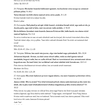
Hb 4,12-13; Lk 8,4-8(9-15) Ps 61
Jutlus: Ap 16,9–15
24. Pühapäev
Ma laulan Issanda heldusest igavesti, ma kuulutan oma suuga su ustavust
põlvest põlve.
Ps 89,2
Tema täiusest me kõik oleme saanud armu armu peale.
Jh 1,16
Kristus kannab meid oma seljas Isa ette.
Martin Luther
25. Esmaspäev
Neil päevil ja sel ajal, ütleb Issand, otsitakse Iisraeli süüd, aga seda ei ole, ja
Juuda patte, aga neid ei leita, sest ma annan neile andeks.
Jr 50,20
Me ka kiitleme Jumalast meie Issanda Jeesuse Kristuse läbi, kelle kaudu me oleme nüüd
saanud lepituse.
Rm 5,11
Su armu imeline tee on see: et santi sõnnikult veel ära korjad, üht murtud riista tuled võtma üles.
Tood tuki tulest välja, mis ju põles. Taas tohin vaikselt ülistada Sind: Sa siiski armastanud oled
mind!
Milla Krimm
5Ms 32,44–47; 1Sm 1,1–20
26. Teisipäev
Võõras, kes asub teie juures, olgu teie keskel nagu päriselanik.
3Ms 19,34
Johannes kirjutab: Armas, sa oled ustav olnud selles, mida sa oled iganes teinud
vendadele, koguni neile, kes on sulle võõrad. Nad on tunnistanud sinu armastusest siinse
koguduse ees. Sa teed hästi, kui sa läkitad nad edasi väärikal viisil Jumala ees.
3Jh 5–6
Pole olemas üksildasemat inimest sellest, kes armastab ainult iseennast.
Abraham ibn Esra
Hs 33,30–33; 1Sm 1,21–28
27. Kolmapäev
Ma otsin kadunut ja toon tagasi eksinu, ma seon haavatut ja kinnitan nõtra.
Hs 34,16
Jeesus ütleb: Mis te arvate? Kui ühel inimesel juhtub olema sada lammast ja üks neist ära
eksib, eks ta jäta need üheksakümmend üheksa mägedesse ja lähe otsima eksinut?
Mt
18,12
Püha Jumal, kui palju inimesi on võõrad Sinu ukse taga! Nad ei ole Sind maa peal rännates
tundma õppinud, aga Sina oled ka neile ütelnud: "Tulge tagasi, inimlapsed!" Sinu Poeg Jeesus
Kristus otsib maailmas neid, kes on kadunud, Tema tunneb meid, kes oleme patused. Võta meid
kord oma riiki vastu Jeesuse Kristuse pärast!
Jaak Taul