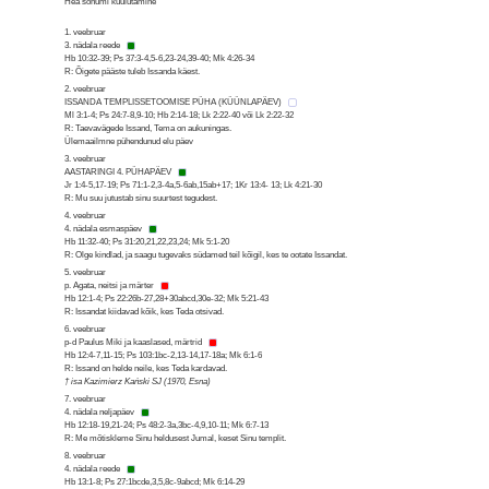
Hea sõnumi kuulutamine
1. veebruar
3. nädala reede
Hb 10:32-39; Ps 37:3-4,5-6,23-24,39-40; Mk 4:26-34
R: Õigete pääste tuleb Issanda käest.
2. veebruar
ISSANDA TEMPLISSETOOMISE PÜHA (KÜÜNLAPÄEV)
Ml 3:1-4; Ps 24:7-8,9-10; Hb 2:14-18; Lk 2:22-40 või Lk 2:22-32
R: Taevavägede Issand, Tema on aukuningas.
Ülemaailmne pühendunud elu päev
3. veebruar
AASTARINGI 4. PÜHAPÄEV
Jr 1:4-5,17-19; Ps 71:1-2,3-4a,5-6ab,15ab+17; 1Kr 13:4- 13; Lk 4:21-30
R: Mu suu jutustab sinu suurtest tegudest.
4. veebruar
4. nädala esmaspäev
Hb 11:32-40; Ps 31:20,21,22,23,24; Mk 5:1-20
R: Olge kindlad, ja saagu tugevaks südamed teil kõigil, kes te ootate Issandat.
5. veebruar
p. Agata, neitsi ja märter
Hb 12:1-4; Ps 22:26b-27,28+30abcd,30e-32; Mk 5:21-43
R: Issandat kiidavad kõik, kes Teda otsivad.
6. veebruar
p-d Paulus Miki ja kaaslased, märtrid
Hb 12:4-7,11-15; Ps 103:1bc-2,13-14,17-18a; Mk 6:1-6
R: Issand on helde neile, kes Teda kardavad.
† isa Kazimierz Kański SJ (1970, Esna)
7. veebruar
4. nädala neljapäev
Hb 12:18-19,21-24; Ps 48:2-3a,3bc-4,9,10-11; Mk 6:7-13
R: Me mõtiskleme Sinu heldusest Jumal, keset Sinu templit.
8. veebruar
4. nädala reede
Hb 13:1-8; Ps 27:1bcde,3,5,8c-9abcd; Mk 6:14-29