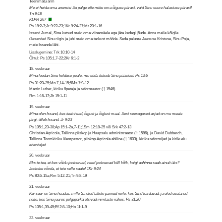
Teenimatu arm
Me ei heida oma anumisi Su palge ette mitte oma õiguse pärast, vaid Sinu suure halastuse pärast!
Tn 9:18
KLPR 267
Ps 18:2-7;Jr 9:22-23;1Kr 9:24-27;Mt 20:1-16
Issand Jumal, Sina kutsud meid oma viinamäele ega jäta kedagi jõude. Anna meile kõigile
ülesanded Sinu riigis ja juhi meid oma tarkust mööda. Seda palume Jeesuse Kristuse, Sinu Poja,
meie Issanda läbi.
Lisalugemine: Trk 10:10-14
Õhtul: Ps 105:1,7-22;2Kr 6:1-2
18. veebruar
Mina loodan Sinu helduse peale, mu süda ilutseb Sinu päästest. Ps 13:6
Ps 31:20-25;Mn 7,14-15;5Ms 7:9-12
Martin Luther, kiriku õpetaja ja reformaator († 1546)
Rm 1:16-17;Jh 15:1-11
19. veebruar
Mina olen Issand, kes teeb head, õigust ja õiglust maal. Sest seesugused asjad on mu meele
järgi, ütleb Issand. Jr 9:23
Ps 105:1,23-38;Ap 15:1-2a,7-11;1Sm 12:18-25 või Srk 47:2-13
Christian Agricola, Tallinna piiskop ja Haapsalu administraator († 1586), ja David Dubberch,
Tallinna Toomkiriku ülempastor, piiskop Agricola abiline († 1603), kiriku reformijad ja kirikuelu
edendajad
20. veebruar
Eks te tea, et kes võidu jooksevad, need jooksevad küll kõik, kuigi auhinna saab ainult üks?
Jookske nõnda, et teie selle saate! 1Kr 9:24
Ps 80:5-15a;Rm 5:12-21;Tn 9:8-19
21. veebruar
Kui suur on Sinu headus, mille Sa oled tallele pannud neile, kes Sind kardavad, ja oled osutanud
neile, kes Sinu juures pelgupaika otsivad inimlaste nähes. Ps 31:20
Ps 105:1,39-45;Ef 2:8-10;Ho 11:1-9
22. veebruar