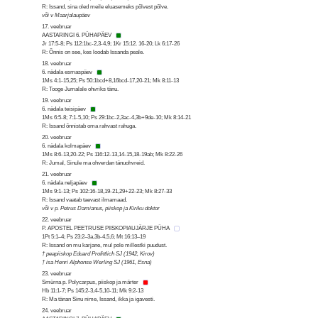
R: Issand, sina oled meile eluasemeks põlvest põlve.
või v Maarjalaupäev
17. veebruar
AASTARINGI 6. PÜHAPÄEV
Jr 17:5-8; Ps 112:1bc-2,3-4,9; 1Kr 15:12. 16-20; Lk 6:17-26
R: Õnnis on see, kes loodab Issanda peale.
18. veebruar
6. nädala esmaspäev
1Ms 4:1-15,25; Ps 50:1bcd+8,16bcd-17,20-21; Mk 8:11-13
R: Tooge Jumalale ohvriks tänu.
19. veebruar
6. nädala teisipäev
1Ms 6:5-8; 7:1-5,10; Ps 29:1bc-2,3ac-4,3b+9de-10; Mk 8:14-21
R: Issand õnnistab oma rahvast rahuga.
20. veebruar
6. nädala kolmapäev
1Ms 8:6-13,20-22; Ps 116:12-13,14-15,18-19ab; Mk 8:22-26
R: Jumal, Sinule ma ohverdan tänuohvreid.
21. veebruar
6. nädala neljapäev
1Ms 9:1-13; Ps 102:16-18,19-21,29+22-23; Mk 8:27-33
R: Issand vaatab taevast ilmamaad.
või v p. Petrus Damianus, piiskop ja Kiriku doktor
22. veebruar
P. APOSTEL PEETRUSE PIISKOPIAUJÄRJE PÜHA
1Pt 5:1–4; Ps 23:2–3a,3b-4,5,6; Mt 16:13–19
R: Issand on mu karjane, mul pole millestki puudust.
† peapiiskop Eduard Profittlich SJ (1942, Kirov)
† isa Henri Alphonse Werling SJ (1961, Esna)
23. veebruar
Smürna p. Polycarpus, piiskop ja märter
Hb 11:1-7; Ps 145:2-3,4-5,10-11; Mk 9:2-13
R: Ma tänan Sinu nime, Issand, ikka ja igavesti.
24. veebruar