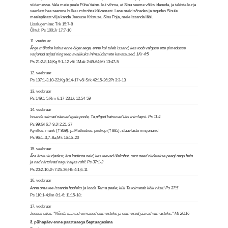
südamesse. Vala meie peale Püha Vaimu kui vihma, et Sinu seeme võiks idaneda, ja takista kurja
vaenlast hea seemne hulka umbrohtu külvamast. Lase meid sõnades ja tegudes Sinule
meelepärast vilja kanda Jeesuse Kristuse, Sinu Poja, meie Issanda läbi.
Lisalugemine: Trk 15:7-8
Õhtul: Ps 100;Jr 17:7-10
11. veebruar
Ärge mõistke kohut enne õiget aega, enne kui tuleb Issand, kes toob valguse ette pimedusse
varjunud asjad ning teeb avalikuks inimsüdamete kavatsused. 1Kr 4:5
Ps 21:2-8,14;Kg 9:1-12 või 1Mak 2:49-64;Mt 13:47-5
12. veebruar
Ps 107:1-3,10-22;Kg 8:14-17 või Srk 42:15-26;2Pt 3:3-13
13. veebruar
Ps 149:1-5;Rm 6:17-23;Lk 12:54-59
14. veebruar
Issanda silmad näevad igale poole, Ta pilgud katsuvad läbi inimlapsi. Ps 11:4
Ps 99;Gl 6:7-9;Jl 2:21-27
Kyrillos, munk († 869), ja Methodios, piiskop († 885), slaavlaste misjonärid
Ps 96:1–3,7–8a;Mk 16:15–20
15. veebruar
Ära ärritu kurjadest; ära kadesta neid, kes teevad ülekohut, sest need niidetakse peagi nagu hein
ja nad närtsivad nagu haljas rohi! Ps 37:1-2
Ps 20:2-10;Jh 7:25-36;Hb 4:1,6-11
16. veebruar
Anna oma tee Issanda hooleks ja looda Tema peale; küll Ta toimetab kõik hästi! Ps 37:5
Ps 110:1-4;Ilm 8:1-6; 11:15-18;
17. veebruar
Jeesus ütles: "Nõnda saavad viimased esimesteks ja esimesed jäävad viimasteks." Mt 20:16
3. pühapäev enne paastuaega Septuagesima