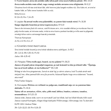
8. Reede
Issand, anna siis andeks selle rahva patt oma suure helduse pärast.
4Ms 14,19
Anna meile andeks meie võlad, nagu meiegi andeks anname oma võlglastele.
Mt 6,12
Üksainus kord viib tee sind elust läbi, ehk homme juba langeb muldne rüü. Siis käitu nii, et sind ei
kataks häbi, et Talle veres kustuks kõik su süü.
Milla Krimm
Kl 2,8–15; Rm 7,14–25
9. Laupäev
Sa annad mulle oma päästekilbi, su parem käsi toetab mind.
Ps 18,36
Saage vägevaks Issandas ja tema tugevuse jõus.
Ef 6,10
See ei ole inimese jõud või voorus, vaid Kristuse arm, mis suudab nõdras ja murduvas ihus nii
palju korda saata, et inimene seda, mida ta oma loomu poolest kardab ja mille eest ta põgeneb,
ometigi tulise vaimu usinusega haarab ja teostab.
Thomas Kempisest
Js 51,1–6; Rm 8,1–17
4. PÜHAPÄEV ENNE PAASTUAEGA
Sinu kohal koidab Issand ja sinu kohal nähakse tema auhiilgust.
Js 60,2
2Kr 1,8-11; Mk 4,35-41; Ps 63
Jutlus: Mk 4,35–41
10. Pühapäev
Tõtta mulle appi, Issand, sa mu pääste!
Ps 38,23
Jeesus oli paadi päras istepadjal magamas, ja nad äratasid ta üles ja ütlesid talle: "Õpetaja,
kas sa ei hooli sellest, et me hukkume?"
Mk 4,38
Midagi ei tule ilma pingutamata. Jumal on alati ligi ja valmis aitama, kuid Ta aitab ainult neid
otsijaid, kes, olles pannud kõik oma jõu proovile, hüüavad lõpuks kogu oma südamest: "Issand,
aita meid!"
Püha Feofan Sulgunu
11. Esmaspäev
Rõõmu on rohkesti su palge ees, meeldivaid asju on su paremas käes
alatiseks.
Ps 16,11
Vaimu vili on armastus, rõõm, rahu, pikk meel, lahkus, headus, ustavus, tasadus,
enesevalitsus.
Gl 5,22–23
Jeesus elab, Jeesus elab, surm on surmatud! Laul las kõlab, laul las kõlab hõisaku kõik suud:
Jeesus saanud Kuningaks, kõiges kõige käskijaks! Rõõmustage, rõõmustage, kes Ta alamaks!
KLPR 119:2. Andres Põder
2Kr 3,(9–11)12–18; Rm 8,18–25