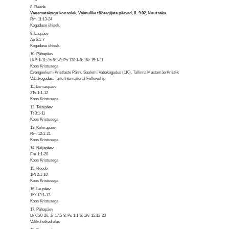
8. Reede
Vanematekogu koosolek, Vaimulike töötegijate päevad, 8.-9.02, Nuutsaku
Rm 11:13-24
Koguduse ühiselu
9. Laupäev
Ap 6:1-7
Koguduse ühiselu
10. Pühapäev
Lk 5:1-11; Js 6:1-8; Ps 138:1-8; 1Kr 15:1-11
Koos Kristusega
Evangeeliumi Kristlaste Pärnu Saalemi Vabakogudus (110), Tallinna Mustamäe Kristlik
Vabakogudus, Tartu International Fellowship
11. Esmaspäev
2Ts 1:1-12
Koos Kristusega
12. Teisipäev
Tt 3:1-11
Koos Kristusega
13. Kolmapäev
Rm 12:1-21
Koos Kristusega
14. Neljapäev
Fm 1:1-20
Koos Kristusega
15. Reede
1Pt 2:1-10
Koos Kristusega
16. Laupäev
1Kr 13:1-13
Koos Kristusega
17. Pühapäev
Lk 6:20-26; Jr 17:5-8; Ps 1:1-6; 1Kr 15:12-20
Valikuhetked elus