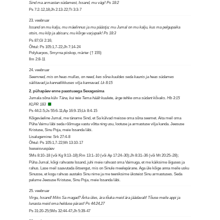
Sind ma armastan südamest, Issand, mu vägi! Ps 18:2
Ps 7:2-12,18;Jh 2:13-22;Tt 3:3-7
23. veebruar
Issand on mu kalju, mu mäelinnus ja mu päästja; mu Jumal on mu kalju, kus ma pelgupaika
otsin, mu kilp ja abisarv, mu kõrge varjupaik! Ps 18:3
Ps 87;Gl 2:16;
Õhtul: Ps 105:1,7-22;Jh 7:14-24
Polykarpos, Smyrna piiskop, märter († 155)
Ilm 2:8-11
24. veebruar
Seemned, mis on heas mullas, on need, kes sõna kuuldes seda kaunis ja heas südames
säilitavad ja kannatlikkuses vilja kannavad. Lk 8:15
2. pühapäev enne paastuaega Sexagesima
Jumala sõna külv
Täna, kui teie Tema häält kuulete, ärge tehke oma südant kõvaks. Hb 3:15
KLPR 183
Ps 44:2-5;Js 55:6-11;Ap 16:9-15;Lk 8:4-15
Kõigeväeline Jumal, me täname Sind, et Sa külvad meisse oma sõna seemet. Aita meil oma
Püha Vaimu läbi seda rõõmuga vastu võtta ning usu, lootuse ja armastuse vilja kanda. Jeesuse
Kristuse, Sinu Poja, meie Issanda läbi.
Lisalugemine: Srk 27:4-8
Õhtul: Ps 105:1,7-22;Mt 13:10-17
Iseseisvuspäev
5Ms 8:10–18 (või Kg 9:13–18);Rm 13:1–10 (või Ap 17:24–30);Jh 8:31–36 (või Mt 20:25–28);
Püha Jumal, kõigi rahvaste Issand, juhi meie rahvast oma Vaimuga, et me käiksime õiguses ja
rahus. Lase meil saavutada õitsengut, mis on Sinule meelepärane. Aga üle kõige anna meile usku
Sinusse, et kogu rahvas austaks Sinu nime ja me teeniksime üksteist Sinu armastuses. Seda
palume Jeesuse Kristuse, Sinu Poja, meie Issanda läbi.
25. veebruar
Virgu, Issand! Miks Sa magad? Ärka üles, ära tõuka meid ära jäädavalt! Tõuse meile appi ja
lunasta meid oma helduse pärast! Ps 44:24,27
Ps 31:20-25;5Ms 32:44-47;Jh 5:39-47