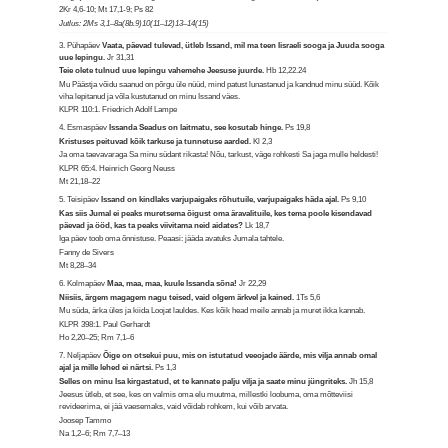
2Kr 4,6-10; Mt 17,1-9; Ps 82
Jutlus: 2Ms 3,1–8a(8b.9)10(11–12)13–14(15)
3. Pühapäev
Vaata, päevad tulevad, ütleb Issand, mil ma teen Iisraeli sooga ja Juuda sooga
uue lepingu.
Jr 31,31
Teie olete tulnud uue lepingu vahemehe Jeesuse juurde.
Hb 12,22.24
Mu Päästja võidu saanud on põrgu üle nüüd, mind patust lunastanud ja kandnud minu süüd. Kõik
viha lepitanud ja võla kustutanud on minu Issand väes.
KLPR 110:1. Friedrich Adolf Lampe
4. Esmaspäev
Issanda Seadus on laitmatu, see kosutab hinge.
Ps 19,8
Kristuses peituvad kõik tarkuse ja tunnetuse aarded.
Kl 2,3
Ja oma taevavaraga Sa minu südant rikasta! Nõu, tarkust, väge rohkesti Sa jaga mulle heldesti!
KLPR 65:4. Heinrich Georg Neuss
Mt 21,18–22
5. Teisipäev
Issand on kindlaks varjupaigaks rõhutuile, varjupaigaks häda ajal.
Ps 9,10
Kas siis Jumal ei peaks muretsema õigust oma äravalituile, kes tema poole kisendavad
päevad ja ööd, kas ta peaks viivitama neid aidates?
Lk 18,7
Iga päev toob oma õnnistuse. Peaasi: jääda avatuks Jumala tahtele.
Fanny de Sivers
Mt 8,28–34
6. Kolmapäev
Maa, maa, maa, kuule Issanda sõna!
Jr 22,29
Niisiis, ärgem magagem nagu teised, vaid olgem ärkvel ja kained.
1Ts 5,6
Mu süda, ärka üles ja kiida Loojat lauldes. Kes kõik head meile annab ja muret ikka kannab.
KLPR 398:1. Paul Gerhardt
Ho 2,20–25; Rm 7,1–6
7. Neljapäev
Õige on otsekui puu, mis on istutatud veeojade äärde, mis vilja annab omal
ajal ja mille lehed ei närtsi.
Ps 1,3
Selles on minu Isa kirgastatud, et te kannate palju vilja ja saate minu jüngriteks.
Jh 15,8
Jeesus ütleb, et see, kes on valmis oma elu muutma, millestki loobuma, oma mõtteviisi
revideerima, ei jää vaesemaks, vaid võidab rohkem, kui võib arvata.
Joosep Tammo
Na 1,2–6; Rm 7,7–13