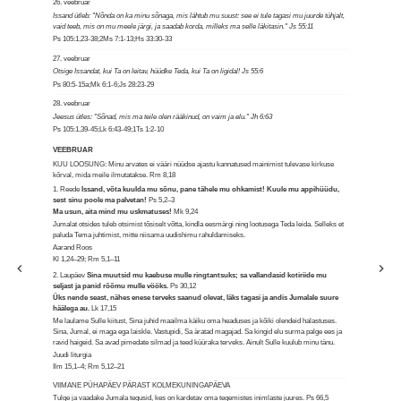
26. veebruar
Issand ütleb: "Nõnda on ka minu sõnaga, mis lähtub mu suust: see ei tule tagasi mu juurde tühjalt,
vaid teeb, mis on mu meele järgi, ja saadab korda, milleks ma selle läkitasin." Js 55:11
Ps 105:1,23-38;2Ms 7:1-13;Hs 33:30-33
27. veebruar
Otsige Issandat, kui Ta on leitav, hüüdke Teda, kui Ta on ligidal! Js 55:6
Ps 80:5-15a;Mk 6:1-6;Js 28:23-29
28. veebruar
Jeesus ütles: "Sõnad, mis ma teile olen rääkinud, on vaim ja elu." Jh 6:63
Ps 105:1,39-45;Lk 6:43-49;1Ts 1:2-10
VEEBRUAR
KUU LOOSUNG: Minu arvates ei vääri nüüdse ajastu kannatused mainimist tulevase kirkuse
kõrval, mida meile ilmutatakse.
Rm 8,18
1. Reede
Issand, võta kuulda mu sõnu, pane tähele mu ohkamist! Kuule mu appihüüdu,
sest sinu poole ma palvetan!
Ps 5,2–3
Ma usun, aita mind mu uskmatuses!
Mk 9,24
Jumalat otsides tuleb otsimist tõsiselt võtta, kindla eesmärgi ning lootusega Teda leida. Selleks et
paluda Tema juhtimist, mitte niisama uudishimu rahuldamiseks.
Aarand Roos
Kl 1,24–29; Rm 5,1–11
2. Laupäev
Sina muutsid mu kaebuse mulle ringtantsuks; sa vallandasid kotiriide mu
seljast ja panid rõõmu mulle vööks.
Ps 30,12
Üks nende seast, nähes enese terveks saanud olevat, läks tagasi ja andis Jumalale suure
häälega au.
Lk 17,15
Me laulame Sulle kiitust, Sina juhid maailma käiku oma headuses ja kõiki olendeid halastuses.
Sina, Jumal, ei maga ega laiskle. Vastupidi, Sa äratad magajad. Sa kingid elu surma palge ees ja
ravid haigeid. Sa avad pimedate silmad ja teed küüraka terveks. Ainult Sulle kuulub minu tänu.
Juudi liturgia
Ilm 15,1–4; Rm 5,12–21
VIIMANE PÜHAPÄEV PÄRAST KOLMEKUNINGAPÄEVA
Tulge ja vaadake Jumala tegusid, kes on kardetav oma tegemistes inimlaste juures.
Ps 66,5