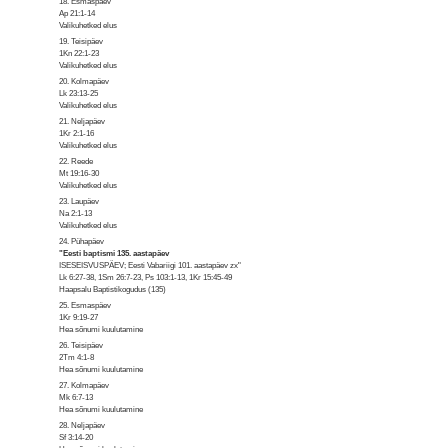
18. Esmaspäev
Ap 21:1-14
Valikuhetked elus
19. Teisipäev
1Kn 22:1-23
Valikuhetked elus
20. Kolmapäev
Lk 23:13-25
Valikuhetked elus
21. Neljapäev
1Kr 2:1-16
Valikuhetked elus
22. Reede
Mt 19:16-30
Valikuhetked elus
23. Laupäev
Na 2:1-13
Valikuhetked elus
24. Pühapäev
"Eesti baptismi 135. aastapäev
ISESEISVUSPÄEV; Eesti Vabariigi 101. aastapäev zx"
Lk 6:27-38, 1Sm 26:7-23, Ps 103:1-13, 1Kr 15:45-49
Haapsalu Baptistikogudus (135)
25. Esmaspäev
1Kr 9:19-27
Hea sõnumi kuulutamine
26. Teisipäev
2Tm 4:1-8
Hea sõnumi kuulutamine
27. Kolmapäev
Mk 6:7-13
Hea sõnumi kuulutamine
28. Neljapäev
Sf 3:14-20