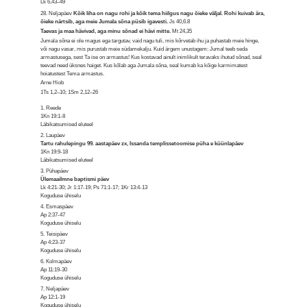
Lk 6,43–49
28. Neljapäev
Kõik liha on nagu rohi ja kõik tema hiilgus nagu õieke väljal. Rohi kuivab ära,
õieke närtsib, aga meie Jumala sõna püsib igavesti.
Js 40,6.8
Taevas ja maa hävivad, aga minu sõnad ei hävi mitte.
Mt 24,35
Jumala sõna ei ole magus ega targutav, vaid nagu tuli, mis kõrvetab ihu ja puhastab meie hinge,
või nagu vasar, mis purustab meie südamekalju. Kuid ärgem unustagem: Jumal teeb seda
armastusega, sest Ta ise on armastus! Kus kostavad ainult inimlikult teravaks ihutud sõnad, seal
teevad need üksnes haiget. Kus kõlab aga Jumala sõna, seal kumab ka kõige karmimatest
hoiatustest Tema armastus.
Arne Hiob
1Ts 1,2–10; 1Sm 2,12–26
1. Reede
1Kn 19:1-8
Läbikatsumised eluteel
2. Laupäev
Tartu rahulepingu 99. aastapäev zx, Issanda templissetoomise püha e küünlapäev
1Kn 19:9-18
Läbikatsumised eluteel
3. Pühapäev
Ülemaailmne baptismi päev
Lk 4:21-30; Jr 1:17-19; Ps 71:1-17; 1Kr 13:4-13
Koguduse ühiselu
4. Esmaspäev
Ap 2:37-47
Koguduse ühiselu
5. Teisipäev
Ap 4:23-37
Koguduse ühiselu
6. Kolmapäev
Ap 11:19-30
Koguduse ühiselu
7. Neljapäev
Ap 12:1-19
Koguduse ühiselu