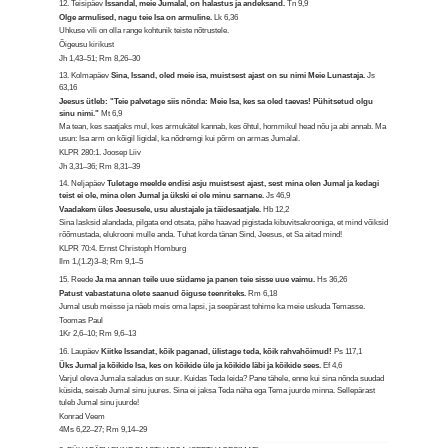
12. Teisipäev
Issandal, meie Jumalal, on halastus ja andeksand.
Tn 9,9
Olge armulised, nagu teie Isa on armuline.
Lk 6,36
Uhkuse vili on olla range kohtunik teiste nõtrustele.
Õigeusu kirikust
Jh 1,43–51; Rm 8,26–30
13. Kolmapäev
Sina, Issand, oled meie isa, muistsest ajast on su nimi Meie Lunastaja.
Js
63,16
Jeesus ütleb: "Teie palvetage siis nõnda: Meie Isa, kes sa oled taevas! Pühitsetud olgu
sinu nimi."
Mt 6,9
Ma tean, kes saatjaks mul, kes armukätel kannab, kes õhtul, hommikul head nõu ja abi annab. Ma
usun: Isa arm on kõigil ligidal, ka nõdremgi kui põrm on armas Jumalal.
KLPR 280:1. Joosep Liiv
Jh 3,31–36; Rm 8,31–39
14. Neljapäev
Tuletage meelde endisi asju muistsest ajast, sest mina olen Jumal ja kedagi
teist ei ole, mina olen Jumal ja ükski ei ole minu sarnane.
Js 46,9
Vaadakem üles Jeesusele, usu alustajale ja täidesaatjale.
Hb 12,2
Sina lasksid alandada, pilgata end otsata, pähe haavad pigistada kibuvitsakrooniga, et mind võiksid
rõõmustada, elukrooni mulle anda. Tuhat korda tänan Sind, Jeesus, et Sa aitad mind!
KLPR 70:4. Ernst Christoph Homburg
Ilm 1,(1.2)3–8; Rm 9,1–5
15. Reede
Ja ma annan teile uue südame ja panen teie sisse uue vaimu.
Hs 36,26
Patust vabastatuna olete saanud õiguse teenriteks.
Rm 6,18
Jumal usub meisse ja näeb meis oma lapsi, ja seepärast tohime ka meie uskuda Temasse.
Toomas Paul
1Kr 2,6–10; Rm 9,6–13
16. Laupäev
Kiitke Issandat, kõik paganad, ülistage teda, kõik rahvahõimud!
Ps 117,1
Üks Jumal ja kõikide Isa, kes on kõikide üle ja kõikide läbi ja kõikide sees.
Ef 4,6
Varjul oleva Jumala saladus on suur. Kuidas Teda leida? Pane tähele, enne kui sina nõnda suudad
küsida, seisab Jumal sinu juures. Sina ei jaksa Teda näha ega Tema juurde minna. Sellepärast
tuleb Jumal sinu juurde!
Konrad Veem
4Ms 6,22–27; Rm 9,14–29