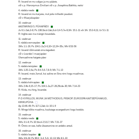
R: Issand on mu valgus ja mu pääste.
või v p. Hieronymus Emiliani või v p. Josephina Bakhita, neitsi
4. nädala reede
R: Issand on mu karjane, mul pole millestki puudust.
või v Maarjalaupäev
10. veebruar
AASTARINGI 5. PÜHAPÄEV
Js 6:1-2ab,3-8; Ps 138:1bcd-2ab,2cd-3,4-5,7e-8;1Kr 15:1-11 või 1Kr 15:3-8,11; Lk 5:1-11
R: Inglite ees ma mängin Issandale.
11. veebruar
5. nädala esmaspäev
1Ms 1:1-19; Ps 104:1-2a,5-6,10+12,24+35c; Mk 6:53-56
R: Issand rõõmustab oma tegudest.
või v Lourdes’i maarjapäev
Ülemaailmne haigete päev
12. veebruar
5. nädala teisipäev
1Ms 1:20-2,4a; Ps 8:4-5,6-7,8-9; Mk 7:1-13
R: Issand, meie Jumal, kui auline on Sinu nimi kogu maailmas.
13. veebruar
5. nädala kolmapäev
1Ms 2:4b-9,15-17; Ps 104:1-2a,27-28,29cde-30; Mk 7:14-23
R: Kiida, mu hing, Issandat.
14. veebruar
P-D KYRILLOS, MUNK JA METHODIUS, PIISKOP, EUROOPA KAITSEPÜHAKUD,
KIRIKUPÜHA
Ap 13:46-49; Ps 117:1,2ab; Lk 10:1-9
R: Minge kõike maailma, kuulutage evangeeliumi kogu loodule.
15. veebruar
5. nädala reede
1Ms 3:1-8; Ps 32:1bcd-2,5,6,7; Mk 7:31-37
R: Õnnis on see, kelle üleastumine on andeks antud.
16. veebruar
5. nädala laupäev
1Ms 3:9-24; Ps 90:2, 3-4, 5-6, 12-13; Mk 8:1-10