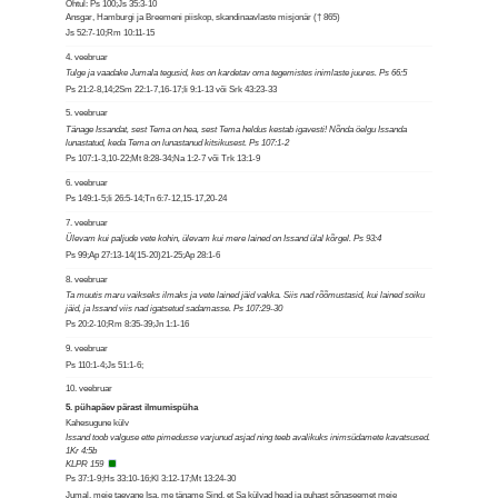
Õhtul: Ps 100;Js 35:3-10
Ansgar, Hamburgi ja Breemeni piiskop, skandinaavlaste misjonär († 865)
Js 52:7-10;Rm 10:11-15
4. veebruar
Tulge ja vaadake Jumala tegusid, kes on kardetav oma tegemistes inimlaste juures. Ps 66:5
Ps 21:2-8,14;2Sm 22:1-7,16-17;Ii 9:1-13 või Srk 43:23-33
5. veebruar
Tänage Issandat, sest Tema on hea, sest Tema heldus kestab igavesti! Nõnda öelgu Issanda
lunastatud, keda Tema on lunastanud kitsikusest. Ps 107:1-2
Ps 107:1-3,10-22;Mt 8:28-34;Na 1:2-7 või Trk 13:1-9
6. veebruar
Ps 149:1-5;Ii 26:5-14;Tn 6:7-12,15-17,20-24
7. veebruar
Ülevam kui paljude vete kohin, ülevam kui mere lained on Issand ülal kõrgel. Ps 93:4
Ps 99;Ap 27:13-14(15-20)21-25;Ap 28:1-6
8. veebruar
Ta muutis maru vaikseks ilmaks ja vete lained jäid vakka. Siis nad rõõmustasid, kui lained soiku
jäid, ja Issand viis nad igatsetud sadamasse. Ps 107:29-30
Ps 20:2-10;Rm 8:35-39;Jn 1:1-16
9. veebruar
Ps 110:1-4;Js 51:1-6;
10. veebruar
5. pühapäev pärast ilmumispüha
Kahesugune külv
Issand toob valguse ette pimedusse varjunud asjad ning teeb avalikuks inimsüdamete kavatsused.
1Kr 4:5b
KLPR 159
Ps 37:1-9;Hs 33:10-16;Kl 3:12-17;Mt 13:24-30
Jumal, meie taevane Isa, me täname Sind, et Sa külvad head ja puhast sõnaseemet meie