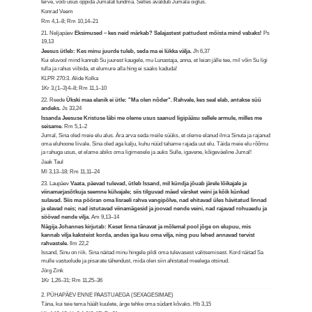
terve, võib usus õppida Jumalat tundma. Selles avaldub Jumala õiglus.
Konrad Veem
Rm 4,1–8; Rm 10,14–21
21. Neljapäev
Eksimused – kes neid märkab? Salajastest pattudest mõista mind vabaks!
Ps
19,13
Jeesus ütleb: Kes minu juurde tuleb, seda ma ei lükka välja.
Jh 6,37
Kui eluvool mind kannab Su juurest kaugele, mu Lunastaja, anna, et leian jälle tee, mil võin Su ligi
tulla ja rahus viibida, et elumure alla hing ei saaks kaduda!
KLPR 270:3. Alide Kolka
1Kr 3,(1–3)4–8; Rm 11,1–10
22. Reede
Ükski maa elanik ei ütle: "Ma olen nõder". Rahvale, kes seal elab, antakse süü
andeks.
Js 33,24
Issanda Jeesuse Kristuse läbi me oleme usus saanud ligipääsu sellele armule, milles me
seisame.
Rm 5,1–2
Jumal, Sina oled meie elu alus. Ära arva seda meile süüks, et oleme elanud ilma Sinuta ja rajanud
oma eluhoone liivale. Sina oled aga kalju, kuhu nüüd tahame rajada uut elu. Täida meie elu rõõmu
ja rahuga usus, et elame abiks oma ligimesele ja auks Sulle, igavene, kõigeväeline Jumal!
Jaak Taul
Ml 3,13–18; Rm 11,11–24
23. Laupäev
Vaata, päevad tulevad, ütleb Issand, mil kündja jõuab järele lõikajale ja
viinamarjasõtkuja seemne külvajale; siis tilguvad mäed värsket veini ja kõik künkad
sulavad. Siis ma pööran oma Iisraeli rahva vangipõlve, nad ehitavad üles hävitatud linnad
ja elavad neis; nad istutavad viinamägesid ja joovad nende veini, nad rajavad rohuaedu ja
söövad nende vilja.
Am 9,13–14
Nägija Johannes kirjutab: Keset linna tänavat ja mõlemal pool jõge on elupuu, mis
kannab vilja kaksteist korda, andes iga kuu oma vilja, ning puu lehed annavad tervist
rahvastele.
Ilm 22,2
Issand, Sinu on riik. Sina näitad minu hingele pildi oma tulevasest valitsemisest. Kord näitad Sa
mulle vastuolude ja pisarate tähendust, mida olen siin ahistatud meelega otsinud.
Jörg Zink
1Kr 1,26–31; Rm 11,25–36
2. PÜHAPÄEV ENNE PAASTUAEGA (SEXAGESIMAE)
Täna, kui teie tema häält kuulete, ärge tehke oma südant kõvaks.
Hb 3,15