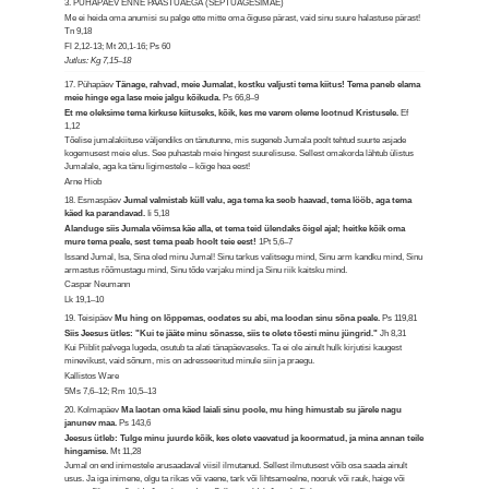
3. PÜHAPÄEV ENNE PAASTUAEGA (SEPTUAGESIMAE)
Me ei heida oma anumisi su palge ette mitte oma õiguse pärast, vaid sinu suure halastuse pärast!
Tn 9,18
Fl 2,12-13; Mt 20,1-16; Ps 60
Jutlus: Kg 7,15–18
17. Pühapäev
Tänage, rahvad, meie Jumalat, kostku valjusti tema kiitus! Tema paneb elama
meie hinge ega lase meie jalgu kõikuda.
Ps 66,8–9
Et me oleksime tema kirkuse kiituseks, kõik, kes me varem oleme lootnud Kristusele.
Ef
1,12
Tõelise jumalakiituse väljendiks on tänutunne, mis sugeneb Jumala poolt tehtud suurte asjade
kogemusest meie elus. See puhastab meie hingest suurelisuse. Sellest omakorda lähtub ülistus
Jumalale, aga ka tänu ligimestele – kõige hea eest!
Arne Hiob
18. Esmaspäev
Jumal valmistab küll valu, aga tema ka seob haavad, tema lööb, aga tema
käed ka parandavad.
Ii 5,18
Alanduge siis Jumala võimsa käe alla, et tema teid ülendaks õigel ajal; heitke kõik oma
mure tema peale, sest tema peab hoolt teie eest!
1Pt 5,6–7
Issand Jumal, Isa, Sina oled minu Jumal! Sinu tarkus valitsegu mind, Sinu arm kandku mind, Sinu
armastus rõõmustagu mind, Sinu tõde varjaku mind ja Sinu riik kaitsku mind.
Caspar Neumann
Lk 19,1–10
19. Teisipäev
Mu hing on lõppemas, oodates su abi, ma loodan sinu sõna peale.
Ps 119,81
Siis Jeesus ütles: "Kui te jääte minu sõnasse, siis te olete tõesti minu jüngrid."
Jh 8,31
Kui Piiblit palvega lugeda, osutub ta alati tänapäevaseks. Ta ei ole ainult hulk kirjutisi kaugest
minevikust, vaid sõnum, mis on adresseeritud minule siin ja praegu.
Kallistos Ware
5Ms 7,6–12; Rm 10,5–13
20. Kolmapäev
Ma laotan oma käed laiali sinu poole, mu hing himustab su järele nagu
janunev maa.
Ps 143,6
Jeesus ütleb: Tulge minu juurde kõik, kes olete vaevatud ja koormatud, ja mina annan teile
hingamise.
Mt 11,28
Jumal on end inimestele arusaadaval viisil ilmutanud. Sellest ilmutusest võib osa saada ainult
usus. Ja iga inimene, olgu ta rikas või vaene, tark või lihtsameelne, nooruk või rauk, haige või