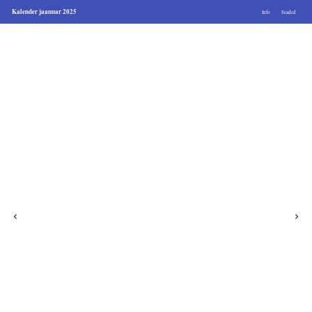
Kalender jaanuar 2025
Info
Seaded