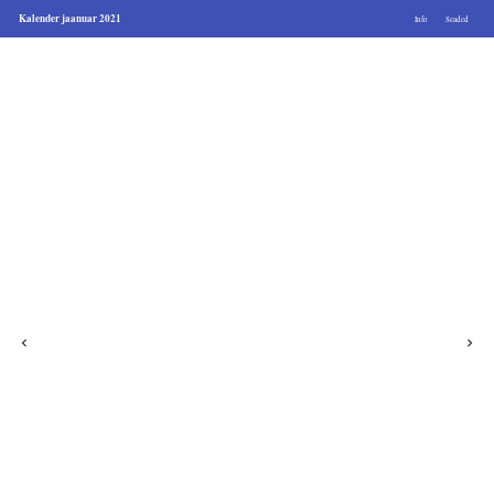
Kalender jaanuar 2021
Info
Seaded