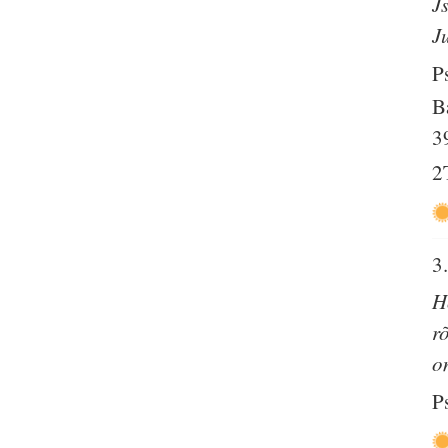
J
J
P
B
3
2
3
H
r
o
P