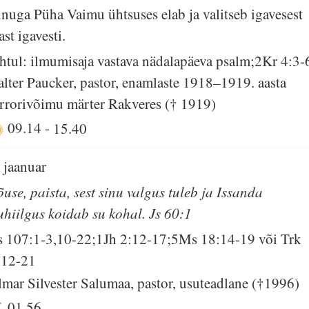
inuga Püha Vaimu ühtsuses elab ja valitseb igavesest
ast igavesti.
htul: ilmumisaja vastava nädalapäeva psalm;2Kr 4:3-
alter Paucker, pastor, enamlaste 1918–1919. aasta
errorivõimu märter Rakveres († 1919)
09.14
-
15.40
. jaanuar
õuse, paista, sest sinu valgus tuleb ja Issanda
uhiilgus koidab su kohal. Js 60:1
s 107:1-3,10-22;1Jh 2:12-17;5Ms 18:14-19 või Trk
:12-21
lmar Silvester Salumaa, pastor, usuteadlane (†1996)
01.56