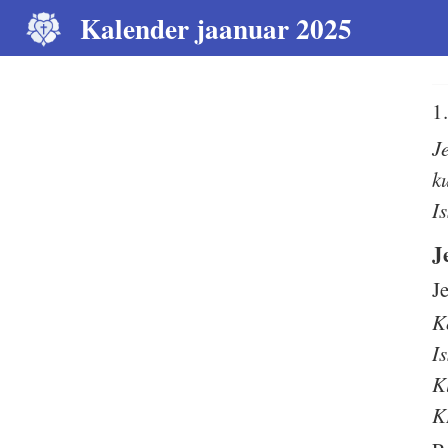
Kalender jaanuar 2025
1
J
k
I
J
J
K
I
K
K