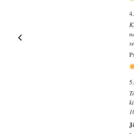
4
K
n
s
P
5
T
k
1
J