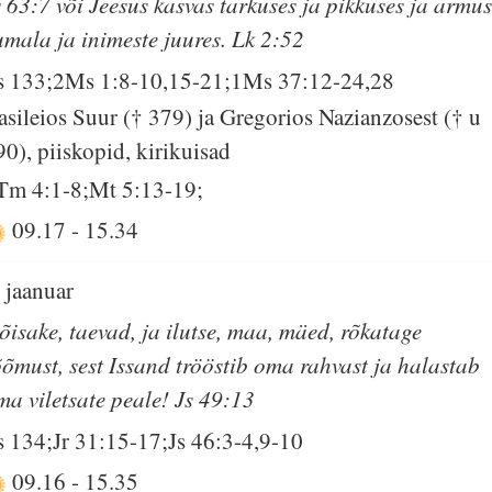
s 63:7 või Jeesus kasvas tarkuses ja pikkuses ja armu
umala ja inimeste juures. Lk 2:52
s 133;2Ms 1:8-10,15-21;1Ms 37:12-24,28
asileios Suur († 379) ja Gregorios Nazianzosest († u
90), piiskopid, kirikuisad
Tm 4:1-8;Mt 5:13-19;
09.17
-
15.34
. jaanuar
õisake, taevad, ja ilutse, maa, mäed, rõkatage
õõmust, sest Issand trööstib oma rahvast ja halastab
ma viletsate peale! Js 49:13
s 134;Jr 31:15-17;Js 46:3-4,9-10
09.16
-
15.35