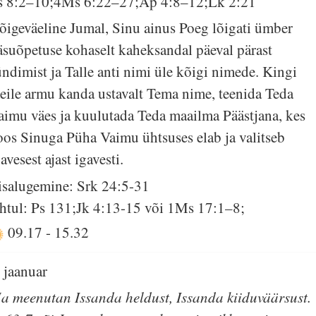
s 8:2–10;4Ms 6:22–27;Ap 4:8–12;Lk 2:21
õigeväeline Jumal, Sinu ainus Poeg lõigati ümber
äsuõpetuse kohaselt kaheksandal päeval pärast
ündimist ja Talle anti nimi üle kõigi nimede. Kingi
eile armu kanda ustavalt Tema nime, teenida Teda
aimu väes ja kuulutada Teda maailma Päästjana, kes
oos Sinuga Püha Vaimu ühtsuses elab ja valitseb
avesest ajast igavesti.
isalugemine: Srk 24:5-31
htul: Ps 131;Jk 4:13-15 või 1Ms 17:1–8;
09.17
-
15.32
. jaanuar
a meenutan Issanda heldust, Issanda kiiduväärsust.