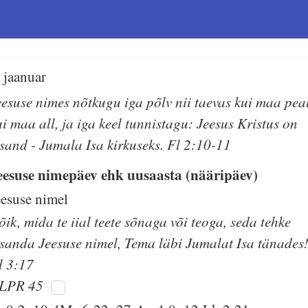
. jaanuar
eesuse nimes nõtkugu iga põlv nii taevas kui maa pea
ui maa all, ja iga keel tunnistagu: Jeesus Kristus on
ssand - Jumala Isa kirkuseks. Fl 2:10-11
eesuse nimepäev ehk uusaasta (nääripäev)
eesuse nimel
õik, mida te iial teete sõnaga või teoga, seda tehke
ssanda Jeesuse nimel, Tema läbi Jumalat Isa tänades
l 3:17
LPR 45