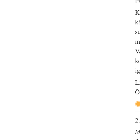
P
K
k
s
m
V
k
ig
L
Õ
2
M