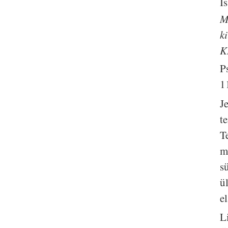
I
M
k
K
P
1
J
t
T
m
s
ü
el
L