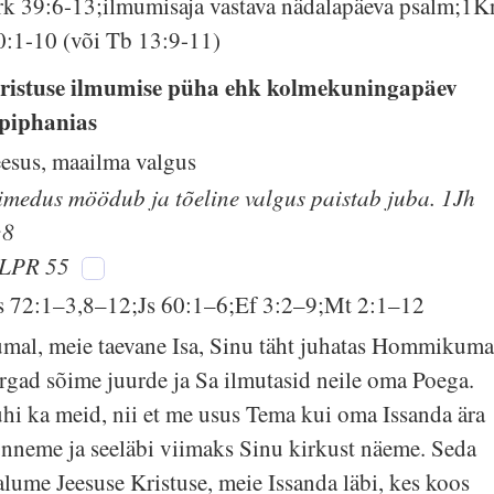
rk 39:6-13;ilmumisaja vastava nädalapäeva psalm;1K
0:1-10 (või Tb 13:9-11)
ristuse ilmumise püha ehk kolmekuningapäev
piphanias
eesus, maailma valgus
imedus möödub ja tõeline valgus paistab juba. 1Jh
:8
LPR 55
s 72:1–3,8–12;Js 60:1–6;Ef 3:2–9;Mt 2:1–12
umal, meie taevane Isa, Sinu täht juhatas Hommikum
argad sõime juurde ja Sa ilmutasid neile oma Poega.
uhi ka meid, nii et me usus Tema kui oma Issanda ära
unneme ja seeläbi viimaks Sinu kirkust näeme. Seda
alume Jeesuse Kristuse, meie Issanda läbi, kes koos