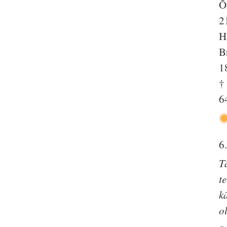
Õ
2
H
B
1
†
6
6
T
t
k
o