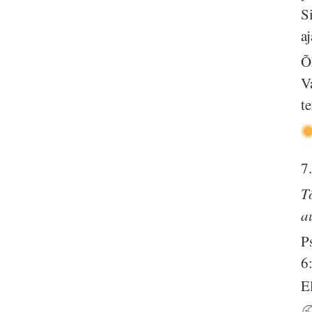
S
aj
Õ
V
t
7
T
a
P
6
E