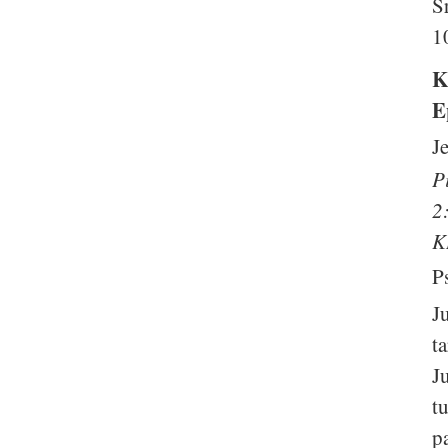
S
1
K
E
J
P
2
K
P
J
t
J
t
p