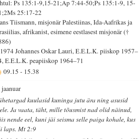
htul: Ps 135:1-9,15-21;Ap 7:44-50;Ps 135:1-9, 15-
1;2Ms 25:17-22
ans Tiismann, misjonär Palestiinas, Ida-Aafrikas ja
rasiilias, afrikanist, esimene eestlasest misjonär (†
886)
 1974 Johannes Oskar Lauri, E.E.L.K. piiskop 1957–
4, E.E.L.K. peapiiskop 1964–71
09.15
-
15.38
. jaanuar
ähetargad kuulasid kuninga jutu ära ning asusid
eele. Ja vaata, täht, mille tõusmist nad olid näinud,
äis nende eel, kuni jäi seisma selle paiga kohale, kus
li laps. Mt 2:9