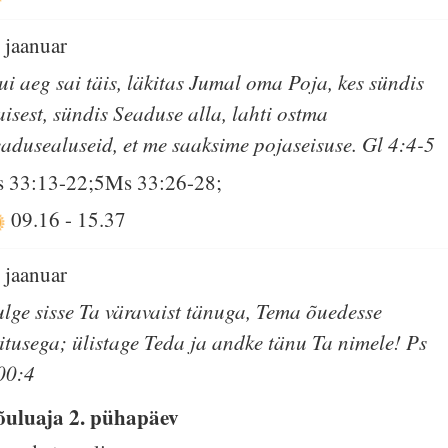
. jaanuar
ui aeg sai täis, läkitas Jumal oma Poja, kes sündis
aisest, sündis Seaduse alla, lahti ostma
eadusealuseid, et me saaksime pojaseisuse. Gl 4:4-5
s 33:13-22;5Ms 33:26-28;
09.16
-
15.37
. jaanuar
ulge sisse Ta väravaist tänuga, Tema õuedesse
iitusega; ülistage Teda ja andke tänu Ta nimele! Ps
00:4
õuluaja 2. pühapäev