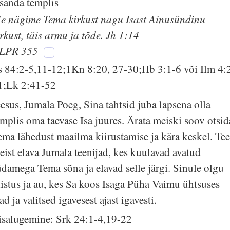
ssanda templis
e nägime Tema kirkust nagu Isast Ainusündinu
irkust, täis armu ja tõde. Jh 1:14
LPR 355
s 84:2-5,11-12;1Kn 8:20, 27-30;Hb 3:1-6 või Ilm 4:
1;Lk 2:41-52
eesus, Jumala Poeg, Sina tahtsid juba lapsena olla
emplis oma taevase Isa juures. Ärata meiski soov otsid
ema lähedust maailma kiirustamise ja kära keskel. Te
eist elava Jumala teenijad, kes kuulavad avatud
üdamega Tema sõna ja elavad selle järgi. Sinule olgu
listus ja au, kes Sa koos Isaga Püha Vaimu ühtsuses
ad ja valitsed igavesest ajast igavesti.
isalugemine: Srk 24:1-4,19-22