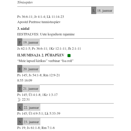
Tõnisepäev
L
18. jaanuar
Ps 36:6-11; Jr 4:1-4; Lk 11:14-23
Apostel Peetruse tunnistuspäev
3. nädal
EESTPALVES: Uute koguduste rajamine
P
19. jaanuar
Js 62:1-5; Ps 36:6-11; 1Kr 12:1-11; Jh 2:1-11
ILMUMISAJA 2. PÜHAPÄEV
“Meie lapsed kirikus” veebinar “Isa roll”
E
20. jaanuar
Ps 145; Js 54:1-8; Rm 12:9-21
8:55 16:09
T
21. jaanuar
Ps 145; Ül 4:1-8; 1Kr 1:3-17
22:31
K
22. jaanuar
Ps 145; Ül 4:9-5:1; Lk 5:33-39
N
23. jaanuar
Ps 19; Js 61:1-8; Rm 7:1-6