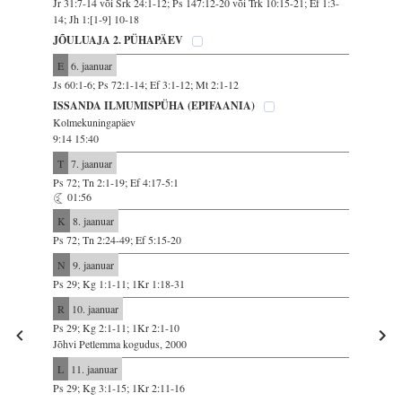
Jr 31:7-14 või Srk 24:1-12; Ps 147:12-20 või Trk 10:15-21; Ef 1:3-
14; Jh 1:[1-9] 10-18
JÕULUAJA 2. PÜHAPÄEV
E
6. jaanuar
Js 60:1-6; Ps 72:1-14; Ef 3:1-12; Mt 2:1-12
ISSANDA ILMUMISPÜHA (EPIFAANIA)
Kolmekuningapäev
9:14 15:40
T
7. jaanuar
Ps 72; Tn 2:1-19; Ef 4:17-5:1
01:56
K
8. jaanuar
Ps 72; Tn 2:24-49; Ef 5:15-20
N
9. jaanuar
Ps 29; Kg 1:1-11; 1Kr 1:18-31
R
10. jaanuar
Ps 29; Kg 2:1-11; 1Kr 2:1-10
Jõhvi Petlemma kogudus, 2000
L
11. jaanuar
Ps 29; Kg 3:1-15; 1Kr 2:11-16