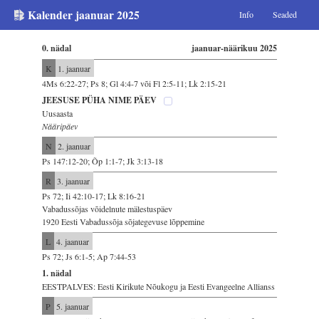
Kalender jaanuar 2025
Info
Seaded
0. nädal
jaanuar-näärikuu 2025
K
1. jaanuar
4Ms 6:22-27; Ps 8; Gl 4:4-7 või Fl 2:5-11; Lk 2:15-21
JEESUSE PÜHA NIME PÄEV
Uusaasta
Nääripäev
N
2. jaanuar
Ps 147:12-20; Õp 1:1-7; Jk 3:13-18
R
3. jaanuar
Ps 72; Ii 42:10-17; Lk 8:16-21
Vabadussõjas võidelnute mälestuspäev
1920 Eesti Vabadussõja sõjategevuse lõppemine
L
4. jaanuar
Ps 72; Js 6:1-5; Ap 7:44-53
1. nädal
EESTPALVES: Eesti Kirikute Nõukogu ja Eesti Evangeelne Allianss
P
5. jaanuar