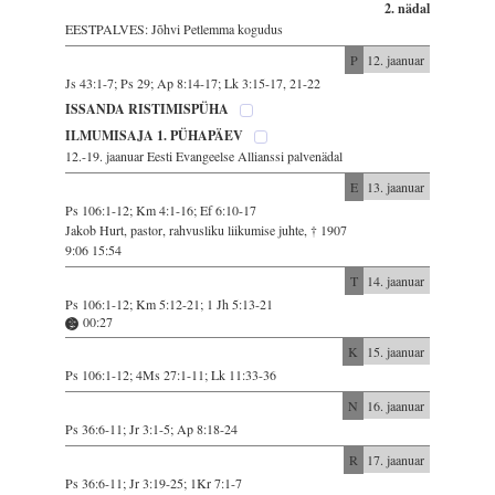
2. nädal
EESTPALVES: Jõhvi Petlemma kogudus
P
12. jaanuar
Js 43:1-7; Ps 29; Ap 8:14-17; Lk 3:15-17, 21-22
ISSANDA RISTIMISPÜHA
ILMUMISAJA 1. PÜHAPÄEV
12.-19. jaanuar Eesti Evangeelse Allianssi palvenädal
E
13. jaanuar
Ps 106:1-12; Km 4:1-16; Ef 6:10-17
Jakob Hurt, pastor, rahvusliku liikumise juhte, † 1907
9:06 15:54
T
14. jaanuar
Ps 106:1-12; Km 5:12-21; 1 Jh 5:13-21
00:27
K
15. jaanuar
Ps 106:1-12; 4Ms 27:1-11; Lk 11:33-36
N
16. jaanuar
Ps 36:6-11; Jr 3:1-5; Ap 8:18-24
R
17. jaanuar
Ps 36:6-11; Jr 3:19-25; 1Kr 7:1-7