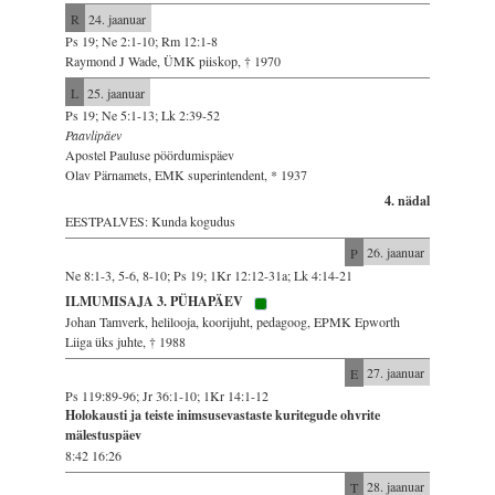
R
24. jaanuar
Ps 19; Ne 2:1-10; Rm 12:1-8
Raymond J Wade, ÜMK piiskop, † 1970
L
25. jaanuar
Ps 19; Ne 5:1-13; Lk 2:39-52
Paavlipäev
Apostel Pauluse pöördumispäev
Olav Pärnamets, EMK superintendent, * 1937
4. nädal
EESTPALVES: Kunda kogudus
P
26. jaanuar
Ne 8:1-3, 5-6, 8-10; Ps 19; 1Kr 12:12-31a; Lk 4:14-21
ILMUMISAJA 3. PÜHAPÄEV
Johan Tamverk, helilooja, koorijuht, pedagoog, EPMK Epworth
Liiga üks juhte, † 1988
E
27. jaanuar
Ps 119:89-96; Jr 36:1-10; 1Kr 14:1-12
Holokausti ja teiste inimsusevastaste kuritegude ohvrite
mälestuspäev
8:42 16:26
T
28. jaanuar