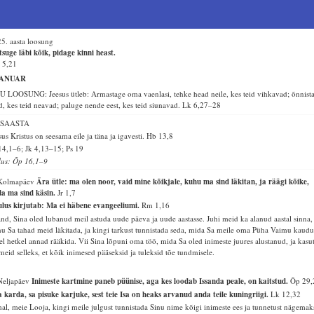
5. aasta loosung
suge läbi kõik, pidage kinni heast.
 5,21
ANUAR
 LOOSUNG: Jeesus ütleb: Armastage oma vaenlasi, tehke head neile, kes teid vihkavad; õnnist
d, kes teid neavad; paluge nende eest, kes teid siunavad.
Lk 6,27–28
SAASTA
sus Kristus on seesama eile ja täna ja igavesti.
Hb 13,8
14,1–6; Jk 4,13–15; Ps 19
lus: Õp 16,1–9
 Kolmapäev
Ära ütle: ma olen noor, vaid mine kõikjale, kuhu ma sind läkitan, ja räägi kõike,
a ma sind käsin.
Jr 1,7
lus kirjutab: Ma ei häbene evangeeliumi.
Rm 1,16
and, Sina oled lubanud meil astuda uude päeva ja uude aastasse. Juhi meid ka alanud aastal sinna,
u Sa tahad meid läkitada, ja kingi tarkust tunnistada seda, mida Sa meile oma Püha Vaimu kaud
lel hetkel annad rääkida. Vii Sina lõpuni oma töö, mida Sa oled inimeste juures alustanud, ja kasu
meid selleks, et kõik inimesed pääseksid ja tuleksid tõe tundmisele.
Neljapäev
Inimeste kartmine paneb püünise, aga kes loodab Issanda peale, on kaitstud.
Õp 29,
 karda, sa pisuke karjuke, sest teie Isa on heaks arvanud anda teile kuningriigi.
Lk 12,32
al, meie Looja, kingi meile julgust tunnistada Sinu nime kõigi inimeste ees ja tunnetust nägemak