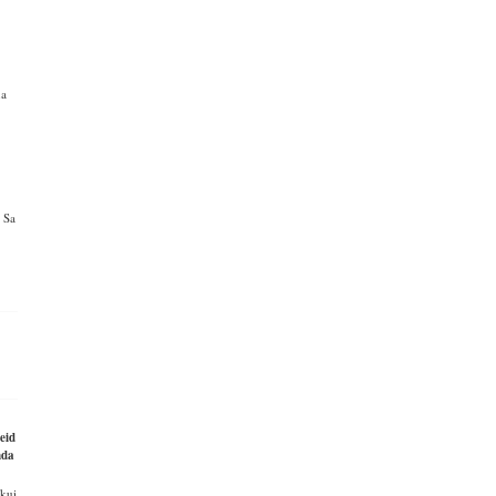
na
. Sa
eid
nda
 kui