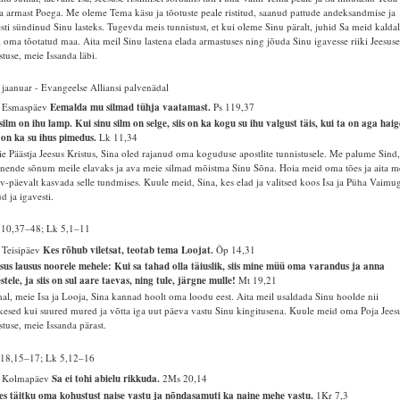
 armast Poega. Me oleme Tema käsu ja tõotuste peale ristitud, saanud pattude andeksandmise ja
sti sündinud Sinu lasteks. Tugevda meis tunnistust, et kui oleme Sinu päralt, juhid Sa meid kalda
i oma tõotatud maa. Aita meil Sinu lastena elada armastuses ning jõuda Sinu igavesse riiki Jeesus
stuse, meie Issanda läbi.
 jaanuar - Evangeelse Alliansi palvenädal
. Esmaspäev
Eemalda mu silmad tühja vaatamast.
Ps 119,37
silm on ihu lamp. Kui sinu silm on selge, siis on ka kogu su ihu valgust täis, kui ta on aga haig
s on ka su ihus pimedus.
Lk 11,34
e Päästja Jeesus Kristus, Sina oled rajanud oma koguduse apostlite tunnistusele. Me palume Sind
 nende sõnum meile elavaks ja ava meie silmad mõistma Sinu Sõna. Hoia meid oma tões ja aita m
v-päevalt kasvada selle tundmises. Kuule meid, Sina, kes elad ja valitsed koos Isa ja Püha Vaimu
d ja igavesti.
 10,37–48; Lk 5,1–11
 Teisipäev
Kes rõhub viletsat, teotab tema Loojat.
Õp 14,31
sus lausus noorele mehele: Kui sa tahad olla täiuslik, siis mine müü oma varandus ja anna
stele, ja siis on sul aare taevas, ning tule, järgne mulle!
Mt 19,21
al, meie Isa ja Looja, Sina kannad hoolt oma loodu eest. Aita meil usaldada Sinu hoolde nii
kesed kui suured mured ja võtta iga uut päeva vastu Sinu kingitusena. Kuule meid oma Poja Jees
stuse, meie Issanda pärast.
18,15–17; Lk 5,12–16
. Kolmapäev
Sa ei tohi abielu rikkuda.
2Ms 20,14
s täitku oma kohustust naise vastu ja nõndasamuti ka naine mehe vastu.
1Kr 7,3