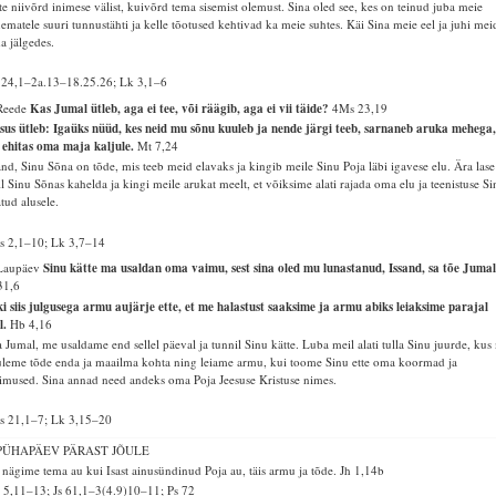
te niivõrd inimese välist, kuivõrd tema sisemist olemust. Sina oled see, kes on teinud juba meie
ematele suuri tunnustähti ja kelle tõotused kehtivad ka meie suhtes. Käi Sina meie eel ja juhi mei
a jälgedes.
 24,1–2a.13–18.25.26; Lk 3,1–6
 Reede
Kas Jumal ütleb, aga ei tee, või räägib, aga ei vii täide?
4Ms 23,19
sus ütleb: Igaüks nüüd, kes neid mu sõnu kuuleb ja nende järgi teeb, sarnaneb aruka mehega
 ehitas oma maja kaljule.
Mt 7,24
and, Sinu Sõna on tõde, mis teeb meid elavaks ja kingib meile Sinu Poja läbi igavese elu. Ära lase
l Sinu Sõnas kahelda ja kingi meile arukat meelt, et võiksime alati rajada oma elu ja teenistuse Si
atud alusele.
 2,1–10; Lk 3,7–14
 Laupäev
Sinu kätte ma usaldan oma vaimu, sest sina oled mu lunastanud, Issand, sa tõe Jumal
31,6
i siis julgusega armu aujärje ette, et me halastust saaksime ja armu abiks leiaksime parajal
l.
Hb 4,16
 Jumal, me usaldame end sellel päeval ja tunnil Sinu kätte. Luba meil alati tulla Sinu juurde, kus
leme tõde enda ja maailma kohta ning leiame armu, kui toome Sinu ette oma koormad ja
imused. Sina annad need andeks oma Poja Jeesuse Kristuse nimes.
s 21,1–7; Lk 3,15–20
 PÜHAPÄEV PÄRAST JÕULE
nägime tema au kui Isast ainusündinud Poja au, täis armu ja tõde.
Jh 1,14b
 5,11–13; Js 61,1–3(4.9)10–11; Ps 72