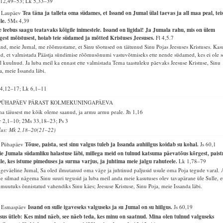
12,49–53; Lk 5,33–39
. Laupäev
Tea täna ja talleta oma südames, et Issand on Jumal ülal taevas ja all maa peal, tei
ole.
5Ms 4,39
e leebus saagu teatavaks kõigile inimestele. Issand on ligidal! Ja Jumala rahu, mis on ülem
gest mõistusest, hoiab teie südamed ja mõtted Kristuses Jeesuses.
Fl 4,5.7
and, meie Jumal, me rõõmustame, et Sinu tõotused on täitunud Sinu Pojas Jeesuses Kristuses. Kas
d, et valmistada Päästja sündimise rõõmusõnumi vastuvõtmiseks ette nende südamed, kes ei ole 
l kuulnud. Ja luba meil ka ennast ette valmistada Tema taastuleku päevaks Jeesuse Kristuse, Sinu
a, meie Issanda läbi.
4,12–17; Lk 6,1–11
 PÜHAPÄEV PÄRAST KOLMEKUNINGAPÄEVA
a täiusest me kõik oleme saanud, ja armu armu peale.
Jh 1,16
 2,1–10; 2Ms 33,18–23; Ps 3
lus: Mk 2,18–20(21–22)
. Pühapäev
Tõuse, paista, sest sinu valgus tuleb ja Issanda auhiilgus koidab su kohal.
Js 60,1
e Jumala südamliku halastuse läbi, millega meid on tulnud katsuma päevatõus kõrgest, pais
le, kes istume pimeduses ja surma varjus, ja juhtima meie jalgu rahuteele.
Lk 1,78–79
geväeline Jumal, Sa oled ilmutanud oma väge ja juhtinud paljusid usule oma Poja tegude varal. 
e silmad nägema Sinu suuri tegusid ja luba meil anda meie kasutuses olev tavapärane üle Sulle, e
 muutuks õnnistatud vahendiks Sinu käes; Jeesuse Kristuse, Sinu Poja, meie Issanda läbi.
. Esmaspäev
Issand on sulle igaveseks valguseks ja su Jumal on su hiilgus.
Js 60,19
sus ütleb: Kes mind näeb, see näeb teda, kes minu on saatnud. Mina olen tulnud valguseks