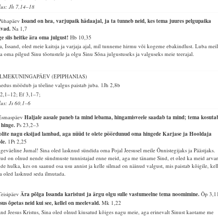
lus: Jh 7,14–18
 Pühapäev
Issand on hea, varjupaik hädaajal, ja ta tunneb neid, kes tema juures pelgupaika
ivad.
Na 1,7
e siis heitke ära oma julgust!
Hb 10,35
a, Issand, oled meie kaitsja ja varjaja ajal, mil tunneme hirmu või kogeme ebakindlust. Luba mei
ta oma pilgud Sinu tõotustele ja olgu Sinu Sõna julgustuseks ja valguseks meie teerajal.
LMEKUNINGAPÄEV (EPIPHANIAS)
edus möödub ja tõeline valgus paistab juba.
1Jh 2,8b
2,1–12; Ef 3,1–7;
lus: Js 60,1–6
 Esmaspäev
Haljale aasale paneb ta mind lebama, hingamisveele saadab ta mind; tema kosuta
 hinge.
Ps 23,2–3
olite nagu eksijad lambad, aga nüüd te olete pöördunud oma hingede Karjase ja Hooldaja
ole.
1Pt 2,25
geväeline Jumal! Sina oled lasknud sündida oma Pojal Jeesusel meile Õnnistegijaks ja Päästjaks.
jud on olnud nende sündmuste tunnistajad enne meid, aga me täname Sind, et oled ka meid arva
de hulka, kes on saanud osa usu annist ja kelle silmad on näinud valgust, mis paistab kõigile, kel
a oled lasknud seda ilmutada.
Teisipäev
Ära põlga Issanda karistust ja ärgu olgu sulle vastumeelne tema noomimine.
Õp 3,1
sus õpetas neid kui see, kellel on meelevald.
Mk 1,22
and Jeesus Kristus, Sina oled olnud kiusatud kõiges nagu meie, aga erinevalt Sinust kaotame me