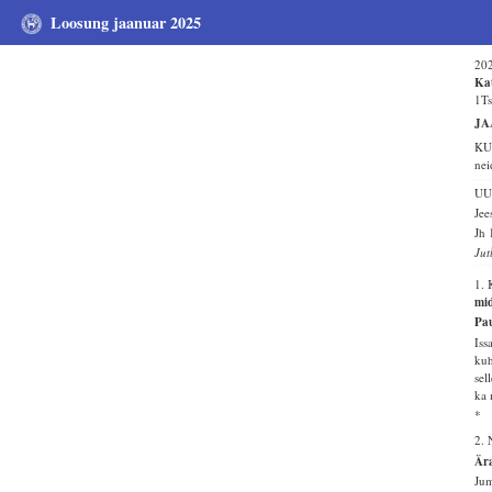
Loosung jaanuar 2025
202
Kat
1Ts
JA
KUU
nei
UU
Jee
Jh 
Jut
1.
mid
Pau
Iss
kuh
sel
ka 
*
2. 
Ära
Jum