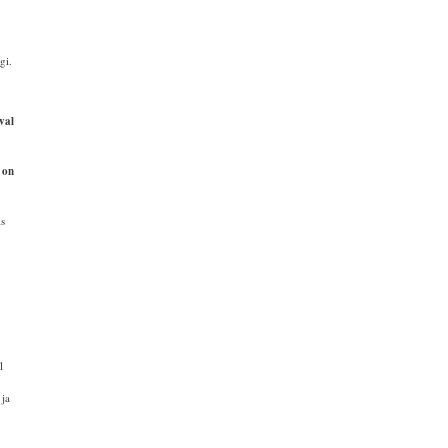
gi.
val
 on
s
is
l
 ja