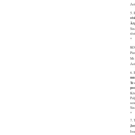
Jut
5.
ots
Ärg
Sin
tõs
*
KO
Pim
Mt 
Jut
6.
mu
Te 
po
Kõi
Pal
nen
Sin
*
7. 
Jee
Iss