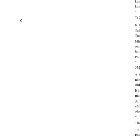
kan
kau
*
Tt 
8.
Jal
Jum
Min
oma
hai
par
*
5M
9. 
nel
sü
Koh
met
Arm
või
ole
*
1Jh
10
kõi