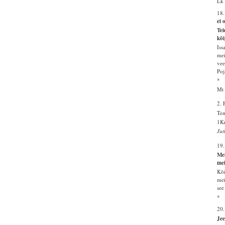
Lk 
18
ei 
Tei
kõi
Iss
mei
vee
Poj
*
Mt 
2.
Tem
1Kr
Jut
19
Mei
mei
Kõi
mei
see
*
20
Jee