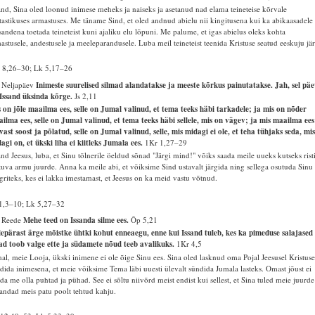
and, Sina oled loonud inimese meheks ja naiseks ja asetanud nad elama teineteise kõrvale
tastikuses armastuses. Me täname Sind, et oled andnud abielu nii kingitusena kui ka abikaasadele
sandena toetada teineteist kuni ajaliku elu lõpuni. Me palume, et igas abielus oleks kohta
astusele, andestusele ja meeleparandusele. Luba meil teineteist teenida Kristuse seatud eeskuju jär
 8,26–30; Lk 5,17–26
 Neljapäev
Inimeste suurelised silmad alandatakse ja meeste kõrkus painutatakse. Jah, sel päe
Issand üksinda kõrge.
Js 2,11
 on jõle maailma ees, selle on Jumal valinud, et tema teeks häbi tarkadele; ja mis on nõder
ilma ees, selle on Jumal valinud, et tema teeks häbi sellele, mis on vägev; ja mis maailma ees
vast soost ja põlatud, selle on Jumal valinud, selle, mis midagi ei ole, et teha tühjaks seda, mi
agi on, et ükski liha ei kiitleks Jumala ees.
1Kr 1,27–29
and Jeesus, luba, et Sinu tölnerile öeldud sõnad "Järgi mind!" võiks saada meile uueks kutseks rist
tuva armu juurde. Anna ka meile abi, et võiksime Sind ustavalt järgida ning sellega osutuda Sinu
griteks, kes ei lakka imestamast, et Jeesus on ka meid vastu võtnud.
1,3–10; Lk 5,27–32
. Reede
Mehe teed on Issanda silme ees.
Õp 5,21
lepärast ärge mõistke ühtki kohut enneaegu, enne kui Issand tuleb, kes ka pimeduse salajased
ad toob valge ette ja südamete nõud teeb avalikuks.
1Kr 4,5
al, meie Looja, ükski inimene ei ole õige Sinu ees. Sina oled lasknud oma Pojal Jeesusel Kristuse
dida inimesena, et meie võiksime Tema läbi uuesti ülevalt sündida Jumala lasteks. Omast jõust ei
da me olla puhtad ja pühad. See ei sõltu niivõrd meist endist kui sellest, et Sina tuled meie juurde
andad meis patu poolt tehtud kahju.