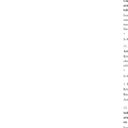
Uue
arm
tei
Iss
suh
tun
Sin
*
Js 
11
Arm
Kõi
ole
rõõ
*
Js 
1.
Kõi
Rm 
Jut
12
Sel
arm
on 
Iss