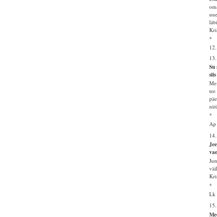
oma
uue
läb
Kri
*
12.
13
Su 
sii
Mei
tee
päe
nüü
*
Ap
14.
Jee
vae
Jum
väi
Kri
*
Lk 
15
Mee