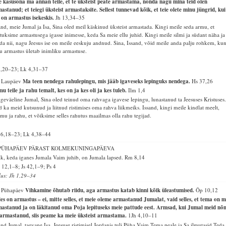
 käsusõna ma annan teile, et te üksteist peate armastama, nõnda nagu mina teid olen
astanud; et teiegi üksteist armastaksite. Sellest tunnevad kõik, et teie olete minu jüngrid, kui
l on armastus isekeskis.
Jh 13,34–35
and, meie Jumal ja Isa, Sina oled meil käskinud üksteist armastada. Kingi meile seda armu, et
tuksime armastusega igasse inimesse, keda Sa meie ellu juhid. Kingi meile silmi ja südant näha ja
da nii, nagu Jeesus ise on meile eeskuju andnud. Sina, Issand, võid meile anda palju rohkem, ku
u armastus ületab inimliku armastuse.
8,20–23; Lk 4,31–37
. Laupäev
Ma teen nendega rahulepingu, mis jääb igaveseks lepinguks nendega.
Hs 37,26
u teile ja rahu temalt, kes on ja kes oli ja kes tuleb.
Ilm 1,4
geväeline Jumal, Sina oled teinud oma rahvaga igavese lepingu, lunastanud ta Jeesuses Kristuses
d ka meid kutsunud ja liitnud ristimises oma rahva liikmeiks. Issand, kingi meile kindlat meelt,
mu ja rahu, et võiksime selles rahutus maailmas olla rahu tegijad.
66,18–23; Lk 4,38–44
 PÜHAPÄEV PÄRAST KOLMEKUNINGAPÄEVA
k, keda iganes Jumala Vaim juhib, on Jumala lapsed.
Rm 8,14
12,1–8; Js 42,1–9; Ps 4
lus: Jh 1,29–34
. Pühapäev
Vihkamine õhutab riidu, aga armastus katab kinni kõik üleastumised.
Õp 10,12
les on armastus – ei, mitte selles, et meie oleme armastanud Jumalat, vaid selles, et tema on m
astanud ja on läkitanud oma Poja lepituseks meie pattude eest. Armsad, kui Jumal meid nõ
armastanud, siis peame ka meie üksteist armastama.
1Jh 4,10–11
and Jumal, taevane Isa, Jeesuse ristimisel Jordanis tuli Püha Vaim Tema peale ja Sa ilmutasid Teda