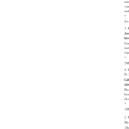
mit
van
end
*
Jos
3.
Jee
kes
Iss
mei
raj
*
2Ms
4.
Ps 
Läk
aja
Hea
kuu
eks
*
1M
2.
Me 
1Jh