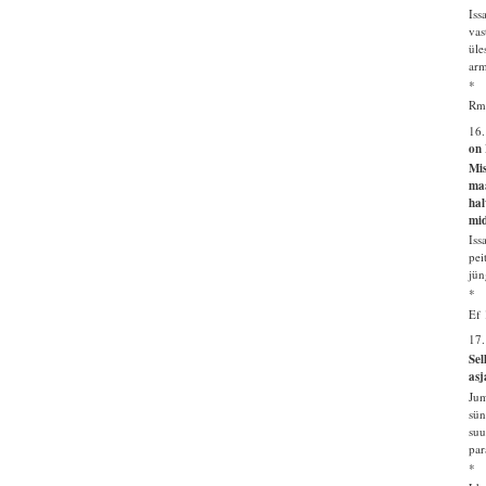
Iss
vas
üle
arm
*
Rm
16.
on 
Mis
maa
hal
mid
Iss
pei
jün
*
Ef 
17
Sel
asj
Jum
sün
suu
par
*