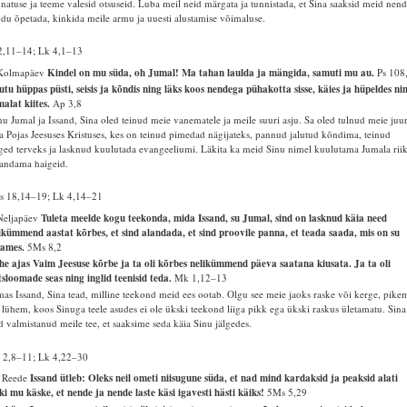
natuse ja teeme valesid otsuseid. Luba meil neid märgata ja tunnistada, et Sina saaksid meid nen
du õpetada, kinkida meile armu ja uuesti alustamise võimaluse.
2,11–14; Lk 4,1–13
 Kolmapäev
Kindel on mu süda, oh Jumal! Ma tahan laulda ja mängida, samuti mu au.
Ps 108
utu hüppas püsti, seisis ja kõndis ning läks koos nendega pühakotta sisse, käies ja hüpeldes ni
alat kiites.
Ap 3,8
u Jumal ja Issand, Sina oled teinud meie vanematele ja meile suuri asju. Sa oled tulnud meie juu
 Pojas Jeesuses Kristuses, kes on teinud pimedad nägijateks, pannud jalutud kõndima, teinud
ged terveks ja lasknud kuulutada evangeeliumi. Läkita ka meid Sinu nimel kuulutama Jumala riik
andama haigeid.
s 18,14–19; Lk 4,14–21
Neljapäev
Tuleta meelde kogu teekonda, mida Issand, su Jumal, sind on lasknud käia need
ikümmend aastat kõrbes, et sind alandada, et sind proovile panna, et teada saada, mis on su
dames.
5Ms 8,2
e ajas Vaim Jeesuse kõrbe ja ta oli kõrbes nelikümmend päeva saatana kiusata. Ja ta oli
sloomade seas ning inglid teenisid teda.
Mk 1,12–13
as Issand, Sina tead, milline teekond meid ees ootab. Olgu see meie jaoks raske või kerge, pike
 lühem, koos Sinuga teele asudes ei ole ükski teekond liiga pikk ega ükski raskus ületamatu. Sina
d valmistanud meile tee, et saaksime seda käia Sinu jälgedes.
 2,8–11; Lk 4,22–30
. Reede
Issand ütleb: Oleks neil ometi niisugune süda, et nad mind kardaksid ja peaksid alati
ki mu käske, et nende ja nende laste käsi igavesti hästi käiks!
5Ms 5,29