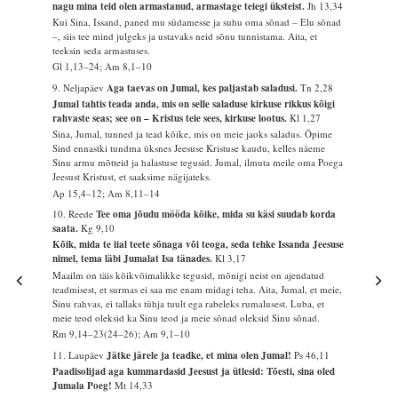
nagu mina teid olen armastanud, armastage teiegi üksteist.
Jh 13,34
Kui Sina, Issand, paned mu südamesse ja suhu oma sõnad – Elu sõnad
–, siis tee mind julgeks ja ustavaks neid sõnu tunnistama. Aita, et
teeksin seda armastuses.
Gl 1,13–24; Am 8,1–10
9. Neljapäev
Aga taevas on Jumal, kes paljastab saladusi.
Tn 2,28
Jumal tahtis teada anda, mis on selle saladuse kirkuse rikkus kõigi
rahvaste seas; see on – Kristus teie sees, kirkuse lootus.
Kl 1,27
Sina, Jumal, tunned ja tead kõike, mis on meie jaoks saladus. Õpime
Sind ennastki tundma üksnes Jeesuse Kristuse kaudu, kelles näeme
Sinu armu mõtteid ja halastuse tegusid. Jumal, ilmuta meile oma Poega
Jeesust Kristust, et saaksime nägijateks.
Ap 15,4–12; Am 8,11–14
10. Reede
Tee oma jõudu mööda kõike, mida su käsi suudab korda
saata.
Kg 9,10
Kõik, mida te iial teete sõnaga või teoga, seda tehke Issanda Jeesuse
nimel, tema läbi Jumalat Isa tänades.
Kl 3,17
Maailm on täis kõikvõimalikke tegusid, mõnigi neist on ajendatud
teadmisest, et surmas ei saa me enam midagi teha. Aita, Jumal, et meie,
Sinu rahvas, ei tallaks tühja tuult ega rabeleks rumalusest. Luba, et
meie teod oleksid ka Sinu teod ja meie sõnad oleksid Sinu sõnad.
Rm 9,14–23(24–26); Am 9,1–10
11. Laupäev
Jätke järele ja teadke, et mina olen Jumal!
Ps 46,11
Paadisolijad aga kummardasid Jeesust ja ütlesid: Tõesti, sina oled
Jumala Poeg!
Mt 14,33