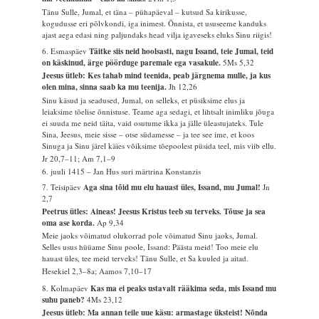
Tänu Sulle, Jumal, et täna – pühapäeval – kutsud Sa kirikusse,
kogudusse eri põlvkondi, iga inimest. Õnnista, et ususeeme kanduks
ajast aega edasi ning paljundaks head vilja igaveseks eluks Sinu riigis!
6. Esmaspäev
Täitke siis neid hoolsasti, nagu Issand, teie Jumal, teid
on käskinud, ärge pöörduge paremale ega vasakule.
5Ms 5,32
Jeesus ütleb: Kes tahab mind teenida, peab järgnema mulle, ja kus
olen mina, sinna saab ka mu teenija.
Jh 12,26
Sinu käsud ja seadused, Jumal, on selleks, et püsiksime elus ja
leiaksime tõelise õnnistuse. Teame aga sedagi, et lihtsalt inimliku jõuga
ei suuda me neid täita, vaid osutume ikka ja jälle üleastujateks. Tule
Sina, Jeesus, meie sisse – otse südamesse – ja tee see ime, et koos
Sinuga ja Sinu järel käies võiksime tõepoolest püsida teel, mis viib ellu.
Jr 20,7–11; Am 7,1–9
6. juuli 1415 – Jan Hus suri märtrina Konstanzis
7. Teisipäev
Aga sina tõid mu elu hauast üles, Issand, mu Jumal!
Jn
2,7
Peetrus ütles: Aineas! Jeesus Kristus teeb su terveks. Tõuse ja sea
oma ase korda.
Ap 9,34
Meie jaoks võimatud olukorrad pole võimatud Sinu jaoks, Jumal.
Selles usus hüüame Sinu poole, Issand: Päästa meid! Too meie elu
hauast üles, tee meid terveks! Tänu Sulle, et Sa kuuled ja aitad.
Hesekiel 2,3–8a; Aamos 7,10–17
8. Kolmapäev
Kas ma ei peaks ustavalt rääkima seda, mis Issand mu
suhu paneb?
4Ms 23,12
Jeesus ütleb: Ma annan teile uue käsu: armastage üksteist! Nõnda