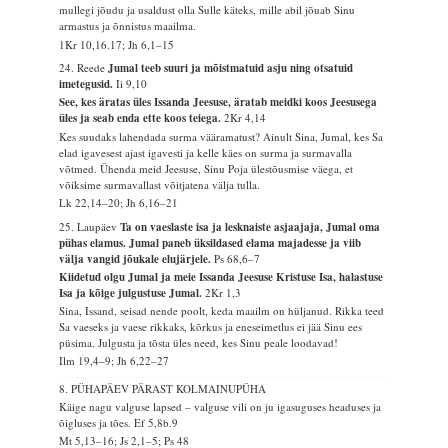
mullegi jõudu ja usaldust olla Sulle käteks, mille abil jõuab Sinu
armastus ja õnnistus maailma.
1Kr 10,16.17; Jh 6,1–15
24. Reede
Jumal teeb suuri ja mõistmatuid asju ning otsatuid
imetegusid.
Ii 9,10
See, kes äratas üles Issanda Jeesuse, äratab meidki koos Jeesusega
üles ja seab enda ette koos teiega.
2Kr 4,14
Kes suudaks lahendada surma vääramatust? Ainult Sina, Jumal, kes Sa
elad igavesest ajast igavesti ja kelle käes on surma ja surmavalla
võtmed. Ühenda meid Jeesuse, Sinu Poja ülestõusmise väega, et
võiksime surmavallast võitjatena välja tulla.
Lk 22,14–20; Jh 6,16–21
25. Laupäev
Ta on vaeslaste isa ja lesknaiste asjaajaja, Jumal oma
pühas elamus. Jumal paneb üksildased elama majadesse ja viib
välja vangid jõukale elujärjele.
Ps 68,6–7
Kiidetud olgu Jumal ja meie Issanda Jeesuse Kristuse Isa, halastuse
Isa ja kõige julgustuse Jumal.
2Kr 1,3
Sina, Issand, seisad nende poolt, keda maailm on hüljanud. Rikka teed
Sa vaeseks ja vaese rikkaks, kõrkus ja eneseimetlus ei jää Sinu ees
püsima. Julgusta ja tõsta üles need, kes Sinu peale loodavad!
Ilm 19,4–9; Jh 6,22–27
8. PÜHAPÄEV PÄRAST KOLMAINUPÜHA
Käige nagu valguse lapsed – valguse vili on ju igasuguses headuses ja
õigluses ja tões.
Ef 5,8b.9
Mt 5,13–16; Js 2,1–5; Ps 48