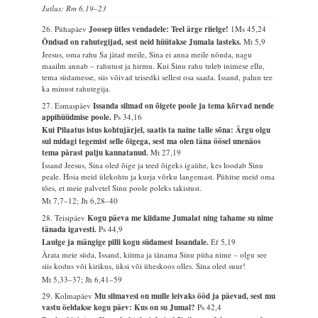
Jutlus: Rm 6,19–23
26. Pühapäev
Joosep ütles vendadele: Teel ärge riielge!
1Ms 45,24
Õndsad on rahutegijad, sest neid hüütakse Jumala lasteks.
Mt 5,9
Jeesus, oma rahu Sa jätad meile, Sina ei anna meile nõnda, nagu
maailm annab – rahutust ja hirmu. Kui Sinu rahu tuleb inimese ellu,
tema südamesse, siis võivad teisedki sellest osa saada. Issand, palun tee
ka minust rahutegija.
27. Esmaspäev
Issanda silmad on õigete poole ja tema kõrvad nende
appihüüdmise poole.
Ps 34,16
Kui Pilaatus istus kohtujärjel, saatis ta naine talle sõna: Ärgu olgu
sul midagi tegemist selle õigega, sest ma olen täna öösel unenäos
tema pärast palju kannatanud.
Mt 27,19
Issand Jeesus, Sina oled õige ja teed õigeks igaühe, kes loodab Sinu
peale. Hoia meid ülekohtu ja kurja võrku langemast. Pühitse meid oma
tões, et meie palvetel Sinu poole poleks takistust.
Mt 7,7–12; Jh 6,28–40
28. Teisipäev
Kogu päeva me kiidame Jumalat ning tahame su nime
tänada igavesti.
Ps 44,9
Laulge ja mängige pilli kogu südamest Issandale.
Ef 5,19
Ärata meie süda, Issand, kiitma ja tänama Sinu püha nime – olgu see
siis kodus või kirikus, üksi või üheskoos olles. Sina oled suur!
Mt 5,33–37; Jh 6,41–59
29. Kolmapäev
Mu silmavesi on mulle leivaks ööd ja päevad, sest mu
vastu öeldakse kogu päev: Kus on su Jumal?
Ps 42,4