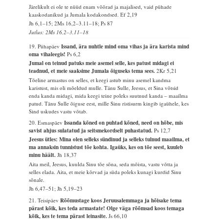
Järelikult ei ole te nüüd enam võõrad ja majalised, vaid pühade
kaaskodanikud ja Jumala kodakondsed.
Ef 2,19
Jh 6,1–15; 2Ms 16,2–3.11–18; Ps 87
Jutlus: 2Ms 16,2–3.11–18
19. Pühapäev
Issand, ära nuhtle mind oma vihas ja ära karista mind
oma vihaleegis!
Ps 6,2
Jumal on teinud patuks meie asemel selle, kes patust midagi ei
teadnud, et meie saaksime Jumala õiguseks tema sees.
2Kr 5,21
Tõeline armastus on selles, et keegi astub minu asemel kandma
karistust, mis oli mõeldud mulle. Tänu Sulle, Jeesus, et Sina võtsid
enda kanda midagi, mida keegi teine poleks suutnud kanda – maailma
patud. Tänu Sulle õiguse eest, mille Sinu ristisurm kingib igaühele, kes
Sind uskudes vastu võtab.
20. Esmaspäev
Issanda kõned on puhtad kõned, need on hõbe, mis
savist ahjus sulatatud ja seitsmekordselt puhastatud.
Ps 12,7
Jeesus ütles: Mina olen selleks sündinud ja selleks tulnud maailma, et
ma annaksin tunnistust tõe kohta. Igaüks, kes on tõe seest, kuuleb
minu häält.
Jh 18,37
Aita meil, Jeesus, kuulda Sinu tõe sõna, seda mõista, vastu võtta ja
selles elada. Aita, et meie kõrvad ja süda poleks kunagi kurdid Sinu
sõnale.
Jh 6,47–51; Jh 5,19–23
21. Teisipäev
Rõõmustage koos Jeruusalemmaga ja hõisake tema
pärast kõik, kes teda armastate! Olge väga rõõmsad koos temaga
kõik, kes te tema pärast leinasite.
Js 66,10