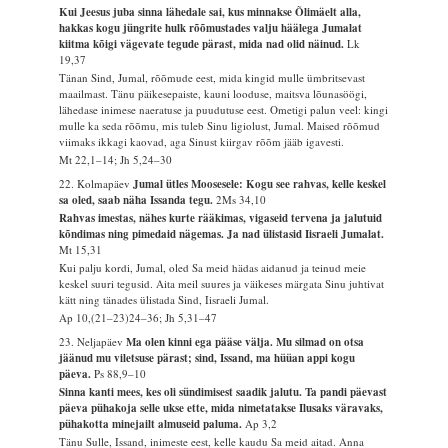
Kui Jeesus juba sinna lähedale sai, kus minnakse Õlimäelt alla,
hakkas kogu jüngrite hulk rõõmustades valju häälega Jumalat
kiitma kõigi vägevate tegude pärast, mida nad olid näinud.
Lk
19,37
Tänan Sind, Jumal, rõõmude eest, mida kingid mulle ümbritsevast
maailmast. Tänu päikesepaiste, kauni looduse, maitsva lõunasöögi,
lähedase inimese naeratuse ja puudutuse eest. Ometigi palun veel: kingi
mulle ka seda rõõmu, mis tuleb Sinu ligiolust, Jumal. Maised rõõmud
viimaks ikkagi kaovad, aga Sinust kiirgav rõõm jääb igavesti.
Mt 22,1–14; Jh 5,24–30
22. Kolmapäev
Jumal ütles Moosesele: Kogu see rahvas, kelle keskel
sa oled, saab näha Issanda tegu.
2Ms 34,10
Rahvas imestas, nähes kurte rääkimas, vigaseid tervena ja jalutuid
kõndimas ning pimedaid nägemas. Ja nad ülistasid Iisraeli Jumalat.
Mt 15,31
Kui palju kordi, Jumal, oled Sa meid hädas aidanud ja teinud meie
keskel suuri tegusid. Aita meil suures ja väikeses märgata Sinu juhtivat
kätt ning tänades ülistada Sind, Iisraeli Jumal.
Ap 10,(21–23)24–36; Jh 5,31–47
23. Neljapäev
Ma olen kinni ega pääse välja. Mu silmad on otsa
jäänud mu viletsuse pärast; sind, Issand, ma hüüan appi kogu
päeva.
Ps 88,9–10
Sinna kanti mees, kes oli sündimisest saadik jalutu. Ta pandi päevast
päeva pühakoja selle ukse ette, mida nimetatakse Ilusaks väravaks,
pühakotta minejailt almuseid paluma.
Ap 3,2
Tänu Sulle, Issand, inimeste eest, kelle kaudu Sa meid aitad. Anna