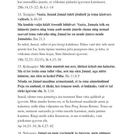
kui armuallika juurde, et võiksime pääseda igavesest karistusest.
2Ms 14,15–22; Jh 4,1–14
14. Teisipäev
Vaata, Issand Jumal tuleb jõuliselt ja tema käsivars
valitseb.
Js 40,10
Ma kuulsin valju häält troonilt hüüdvat: Vaata, Jumala telk on
inimeste juures ning tema asub nende juurde elama ning nemad
saavad tema rahvaiks ning Jumal ise on nende juures nende
Jumalaks.
Ilm 21,3
Sa tuled, Jumal, selles ei pea keegi kahtlema. Palun vaid üht: tule meie
juurde kui Isa, keda õpime tundma juba praeguses elus, ja luba, et
võiksime elada Sinu kojas, Sinu läheduses igavesti.
1Ms 32,23–32(33); Jh 4,15–26
15. Kolmapäev
Mu süda muutub mu sees, ühtlasi ärkab mu halastus.
Ma ei tee teoks oma tulist viha, sest ma olen Jumal, aga mitte
inimene, ma olen su keskel Püha.
Ho 11,8.9
Nõnda on Jumal maailma armastanud, et ta oma ainusündinud
Poja on andnud, et ükski, kes temasse usub, ei hukkuks, vaid et tal
oleks igavene elu.
Jh 3,16
Jumal, oleme oma pattudega ära teeninud Sinu viha ajalikult ja
igavesti. Meie ainuke lootus on, et Sa kuulutad maailmale armu ja
halastust, mille ülim väljendus on Sinu Poeg Jeesus Kristus. Tema sai
meie, inimeste sarnaseks ja võttis enesele karistuse, mida pidime
kandma. Kingi meile usku Jeesusesse, et me ei hukkuks, vaid
päriksime igavese elu.
Ap 16,23–34; Jh 4,27–42
16. Neljapäev
Jumal on meie varjupaik ja tugevus, meie abimees