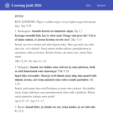
Loosung juuli 2026
Info
Seaded
JUULI
KUU LOOSUNG: Õigus voolaku nagu vesi ja õiglus nagu kuivamatu
jõgi.
Am 5,24
1. Kolmapäev
Issanda kartus on tunnetuse algus.
Õp 1,7
Katsuge iseendid läbi, kas te olete usus! Pange end proovile! Või te
ei tunne endast, et Jeesus Kristus on teie sees?
2Kr 13,5
Jumal, ma ise ei suuda end alati õigesti näha. Sina aga tead, kas olen
täna elu- või valuteel. Ärata minus tõelist tarkust, jumalakartust ja
armastust, usku ja lootust. Kristus Jeesus, ela minu sees, õpeta Sina
mind.
1Kr 12,19–26; Am 4,1–13
2. Neljapäev
Issand, ära hukka oma rahvast ja oma pärisosa, kelle
sa oled lunastanud oma suurusega!
5Ms 9,26
Ingel ütles Joosepile: Maarja toob ilmale poja ning sina paned talle
nimeks Jeesus, sest tema päästab oma rahva nende pattudest.
Mt
1,21
Jumal, palvetame täna eriti Eestimaa ja meie rahva pärast. Ära hukka
meid, kuigi oleksime oma jumalateotuste tõttu selle väärilised. Päästa
meid pattudest, halasta meie peale!
Ap 4,32–37; Am 5,1–17
3. Reede
Issand ütles, ja nõnda see sai; tema käskis, ja see tuli esile.
Ps 33,9