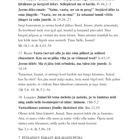
kitsikuses ja kergesti leitav. Sellepärast me ei karda.
Ps 46,2–3
Jeesus ütles emale: "Naine, vaata, see on su poeg!" Seejärel ütles ta
oma jüngrile: "Vaata, see on su ema!" Ja selsamal tunnil võttis
jünger ta enda juurde.
Jh 19,26–27
Isegi kannatuste ja surma keskel jätkus Sinul, Jeesus, jõudu armastada.
Sa hoolitsed meie eest igal ajal, headel ja kurjadel päevadel. Sina
kingid julguse ja võidad ära meie hirmu. Sinus püsime kindlalt ka siis,
kui kõik muu liigub oma asemelt. Tänu Sulle, Issand!
Mt 18,1–6; Jh 4,43–54
17. Reede
Vaata taevast alla ja näe oma pühast ja aulisest
eluasemest. Kus on su püha viha ja su võimsad teod?
Js 63,15
Jeesus ütleb: Ma ei jäta teid orbudeks, ma tulen teie juurde.
Jh
14,18
Tunnistan, Issand, et mõnigi kord kerkib mu hinge küsimus: Jumal,
kus Sa oled? Ära jäta meid iialgi maha, hoia meid õigel teel. Tule palun
minu juurde, et võiksin Sinu läheduses rahuneda ja tuge leida.
1Jh 5,6–10; Jh 5,1–9a
18. Laupäev
Jumal lõi tema meheks ja naiseks, ja ta õnnistas neid
ning andis neile loomisepäeval nime: inimene.
1Ms 5,2
Vastastikuses austuses jõudke üksteisest ette.
Rm 12,10
Oleme kõik Sinu kätetöö, Jumal. Sinu juurest tuleb elu ja õnnistus.
Aita, et mees võiks olla mees ja naine võiks olla naine. Õpeta meid
täitma seda ülesannet, mille jaoks Sa oled meid loonud.
Ilm 3,1–6; Jh 5,9b–18
7. PÜHAPÄEV PÄRAST KOLMAINUPÜHA