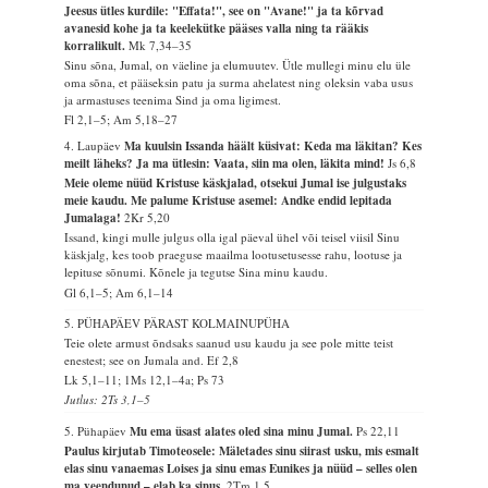
Jeesus ütles kurdile: "Effata!", see on "Avane!" ja ta kõrvad
avanesid kohe ja ta keelekütke pääses valla ning ta rääkis
korralikult.
Mk 7,34–35
Sinu sõna, Jumal, on väeline ja elumuutev. Ütle mullegi minu elu üle
oma sõna, et pääseksin patu ja surma ahelatest ning oleksin vaba usus
ja armastuses teenima Sind ja oma ligimest.
Fl 2,1–5; Am 5,18–27
4. Laupäev
Ma kuulsin Issanda häält küsivat: Keda ma läkitan? Kes
meilt läheks? Ja ma ütlesin: Vaata, siin ma olen, läkita mind!
Js 6,8
Meie oleme nüüd Kristuse käskjalad, otsekui Jumal ise julgustaks
meie kaudu. Me palume Kristuse asemel: Andke endid lepitada
Jumalaga!
2Kr 5,20
Issand, kingi mulle julgus olla igal päeval ühel või teisel viisil Sinu
käskjalg, kes toob praeguse maailma lootusetusesse rahu, lootuse ja
lepituse sõnumi. Kõnele ja tegutse Sina minu kaudu.
Gl 6,1–5; Am 6,1–14
5. PÜHAPÄEV PÄRAST KOLMAINUPÜHA
Teie olete armust õndsaks saanud usu kaudu ja see pole mitte teist
enestest; see on Jumala and.
Ef 2,8
Lk 5,1–11; 1Ms 12,1–4a; Ps 73
Jutlus: 2Ts 3,1–5
5. Pühapäev
Mu ema üsast alates oled sina minu Jumal.
Ps 22,11
Paulus kirjutab Timoteosele: Mäletades sinu siirast usku, mis esmalt
elas sinu vanaemas Loises ja sinu emas Eunikes ja nüüd – selles olen
ma veendunud – elab ka sinus.
2Tm 1,5