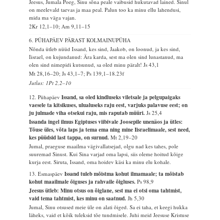
Jeesus, Jumala Poeg, Sinu sõna peale vaibusid hukutavad lained. Sinul
on meelevald taevas ja maa peal. Palun too ka minu ellu lahendusi,
mida ma väga vajan.
2Kr 12,1–10; Am 9,11–15
6. PÜHAPÄEV PÄRAST KOLMAINUPÜHA
Nõnda ütleb nüüd Issand, kes sind, Jaakob, on loonud, ja kes sind,
Iisrael, on kujundanud: Ära karda, sest ma olen sind lunastanud, ma
olen sind nimepidi kutsunud, sa oled minu päralt!
Js 43,1
Mt 28,16–20; Js 43,1–7; Ps 139,1–18.23f
Jutlus: 1Pt 2,2–10
12. Pühapäev
Issand, sa oled kindluseks viletsale ja pelgupaigaks
vaesele ta kitsikuses, ulualuseks raju eest, varjuks palavuse eest; on
ju julmade viha otsekui raju, mis raputab müüri.
Js 25,4
Issanda ingel ilmus Egiptuses viibivale Joosepile unenäos ja ütles:
Tõuse üles, võta laps ja tema ema ning mine Iisraelimaale, sest need,
kes püüdsid last tappa, on surnud.
Mt 2,19–20
Jumal, praeguse maailma vägivallatsejad, olgu nad kes tahes, pole
suuremad Sinust. Kui Sina varjad oma lapsi, siis oleme hoitud kõige
kurja eest. Siruta, Issand, oma hoidev käsi ka minu elu kohale.
13. Esmaspäev
Issand tuleb mõistma kohut ilmamaale; ta mõistab
kohut maailmale õiguses ja rahvaile õigluses.
Ps 98,9
Jeesus ütleb: Minu otsus on õiglane, sest ma ei otsi oma tahtmist,
vaid tema tahtmist, kes minu on saatnud.
Jh 5,30
Jumal, Sinu otsused meie üle on alati õiged. Sa ei taha, et keegi hukka
läheks, vaid et kõik tuleksid tõe tundmisele. Juhi meid Jeesuse Kristuse