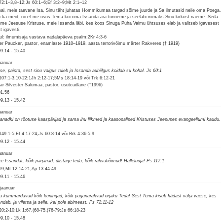
72:1–3,8–12;Js 60:1–6;Ef 3:2–9;Mt 2:1–12
al, meie taevane Isa, Sinu täht juhatas Hommikumaa targad sõime juurde ja Sa ilmutasid neile oma Poega
i ka meid, nii et me usus Tema kui oma Issanda ära tunneme ja seeläbi viimaks Sinu kirkust näeme. Seda
ume Jeesuse Kristuse, meie Issanda läbi, kes koos Sinuga Püha Vaimu ühtsuses elab ja valitseb igavesest
t igavesti.
ul: ilmumisaja vastava nädalapäeva psalm;2Kr 4:3-6
ter Paucker, pastor, enamlaste 1918–1919. aasta terrorivõimu märter Rakveres († 1919)
09.14
-
15.40
jaanuar
se, paista, sest sinu valgus tuleb ja Issanda auhiilgus koidab su kohal. Js 60:1
107:1-3,10-22;1Jh 2:12-17;5Ms 18:14-19 või Trk 6:12-21
ar Silvester Salumaa, pastor, usuteadlane (†1996)
01.56
09.13
-
15.42
jaanuar
anadki on tõotuse kaaspärijad ja sama ihu liikmed ja kaasosalised Kristuses Jeesuses evangeeliumi kaudu.
149:1-5;Ef 4:17-24;Js 60:8-14 või Brk 4:36-5:9
09.12
-
15.44
jaanuar
tke Issandat, kõik paganad, ülistage teda, kõik rahvahõimud! Halleluuja! Ps 117:1
99;Mt 12:14-21;Ap 13:44-49
09.11
-
15.46
 jaanuar
a kummardavad kõik kuningad; kõik paganarahvad orjaku Teda! Sest Tema kisub hädast välja vaese, kes
endab, ja viletsa ja selle, kel pole abimeest. Ps 72:11-12
20:2-10;Lk 1:67,(68-75,)76-79;Js 66:18-23
09.10
-
15.48