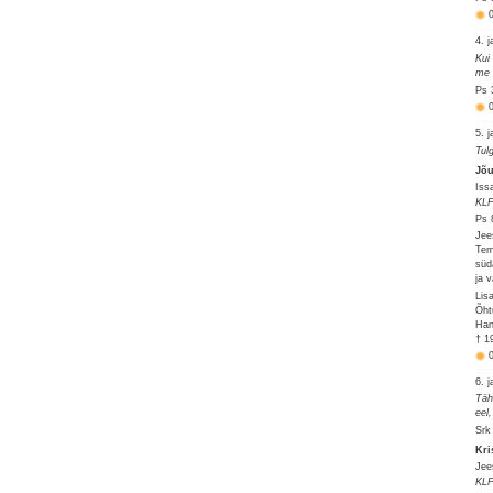
4. 
Kui
me 
Ps 
5. 
Tul
Jõu
Iss
KLP
Ps 
Jee
Tem
süd
ja v
Lis
Õht
Han
† 1
6. 
Täh
eel
Srk
Kri
Jee
KLP