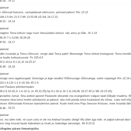
08.54
-
16.12
 jaanuar
e rõõmsad lootuses, vastupidavad viletsuses, püsivad palves! Rm 12:12
149:1-5;Ilm 21:5-7;Mt 13:53-56 või Srk 24:17-21
08.52
-
16.14
 jaanuar
nägime Tema kirkust nagu Isast Ainusündinu kirkust, täis armu ja tõde. Jh 1:14
99;Jh 7:1-13;Mt 26:26-29
08.50
-
16.17
 jaanuar
dke Issandat ja Tema võimsust, otsige alati Tema palet! Meenutage Tema tehtud imetegusid, Tema imetäht
a huulte kohtuotsuseid. Ps 105:4-5
20:2-10;Lk 6:1-11;Jh 19:25-27
08.48
-
16.19
 jaanuar
istage oma tagakiusajaid, õnnistage ja ärge needke! Rõõmustage rõõmsatega, nutke nutjatega! Rm 12:14-
110:1-4;1Jh 1:1-4 või Srk 45:1-5;
stel Pauluse pöördumispäev
89:2,6,16-18;Jr 1:4–10 (v Js 45:22-25);Ap 9:1-18 (v Gl 1:11-24);Mt 19:27-30 (v Mk 16:15-20);
geväeline Jumal, Sina andsid apostel Paulusele ülesande viia evangeeliumi valgust laiali kõikjale maailma. 
nutame täna tema imelist pöördumist ja palume: aita meil püsida tema kuulutatud elu sõnas. Luba meil kõig
skoos rõõmustada Kristuse taastulemise päeval. Kuule meid oma Poja Jeesuse Kristuse, meie Issanda läbi
08.46
-
16.21
 jaanuar
ti, ma ütlen teile, nii suurt usku ei ole ma leidnud Iisraelis ühelgi! Ma ütlen aga teile, et paljud tulevad idast
nest ning istuvad lauda Aabrahami ja Iisaki ja Jaakobiga taevariigis. Mt 8:10-11
pühapäev pärast ilmumispüha