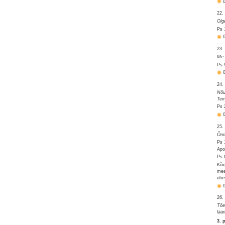
22.
Olg
Ps 
23.
Me 
Ps 
24.
Nõu
Tem
Ps 
25.
Õnn
Ps 
Apo
Ps 
Kõi
mee
ühe
26.
Tões
lää
3. 