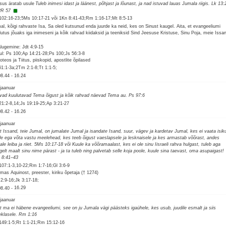
sus äratab usule
Tuleb inimesi idast ja läänest, põhjast ja lõunast, ja nad istuvad lauas Jumala riigis. Lk 13:
R 57
102:16-23;5Ms 10:17-21 või 1Kn 8:41-43;Rm 1:16-17;Mt 8:5-13
al, kõigi rahvaste Isa, Sa oled kutsunud enda juurde ka neid, kes on Sinust kaugel. Aita, et evangeeliumi
lutus jõuaks iga inimeseni ja kõik rahvad kiidaksid ja teeniksid Sind Jeesuse Kristuse, Sinu Poja, meie Issa
.
alugemine: Jdt 4:9-15
ul: Ps 100;Ap 14:21-28;Ps 100;Js 56:3-8
teos ja Tiitus, piiskopid, apostlite õpilased
61:1-3a;2Tm 2:1-8;Tt 1:1-5;
08.44
-
16.24
 jaanuar
vad kuulutavad Tema õigust ja kõik rahvad näevad Tema au. Ps 97:6
21:2-8,14;Js 19:19-25;Ap 3:21-27
08.42
-
16.26
 jaanuar
t Issand, teie Jumal, on jumalate Jumal ja isandate Isand, suur, vägev ja kardetav Jumal, kes ei vaata isik
le ega võta vastu meelehead, kes teeb õigust vaeslapsele ja lesknaisele ja kes armastab võõrast, andes
ale leiba ja riiet. 5Ms 10:17-18 või Kuule ka võõramaalast, kes ei ole sinu Iisraeli rahva hulgast, tuleb aga
gelt maalt sinu nime pärast - ja ta tuleb ning palvetab selle koja poole, kuule sina taevast, oma asupaigast!
 8:41–43
107:1-3,10-22;Rm 1:7-16;Gl 3:6-9
mas Aquinost, preester, kiriku õpetaja († 1274)
 2:9-16;Jk 3:17-18;
08.40
-
16.29
 jaanuar
t ma ei häbene evangeeliumi, see on ju Jumala vägi päästeks igaühele, kes usub, juudile esmalt ja siis
eklasele. Rm 1:16
149:1-5;Rt 1:1-21;Rm 15:12-16