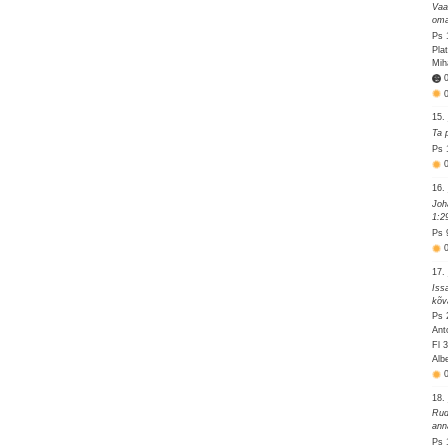
Vaa
oma
Ps 
Pla
Mih
15.
Ta 
Ps 
16.
Joh
1:2
Ps 
17.
Iss
kõv
Ps 
Ant
Fl 
Alb
18.
Rud
ann
Ps 