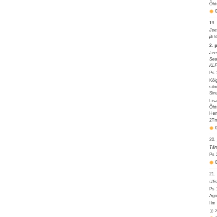
Õht
19.
Jee
ja 
2. 
Jee
Sea
KLP
Ps 
Kõi
sil
Sin
Lis
Õht
Hen
2Tm
20.
Tän
Ps 
21.
Üli
Ps 
Agn
Ilm