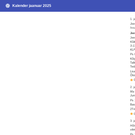
Kalender jaanuar 2025
1. 
Jee
Iss
Jee
Jee
Kõi
3:1
KLP
Ps 
Kõi
Tal
Ted
Lis
Õht
2. 
Ma 
Jum
Ps 
Bas
2Tm
3. 
Hõi
vil
Ps 