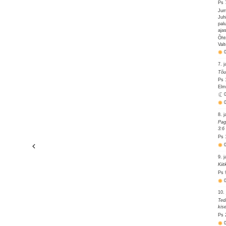
Ps 
Jum
Juh
pal
ajas
Õht
Val
7. 
Tõu
Ps 
Elm
8. 
Pag
3:6
Ps 
9. 
Kii
Ps 
10.
Ted
kis
Ps 