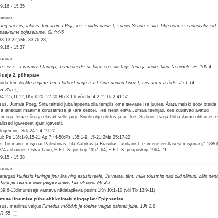
09.16
-
15.35
jaanuar
 aeg sai täis, läkitas Jumal oma Poja, kes sündis naisest, sündis Seaduse alla, lahti ostma seadusealuseid,
saaksime pojaseisuse. Gl 4:4-5
33:13-22;5Ms 33:26-28;
09.16
-
15.37
jaanuar
ge sisse Ta väravaist tänuga, Tema õuedesse kiitusega; ülistage Teda ja andke tänu Ta nimele! Ps 100:4
luaja 2. pühapäev
anda templis
Me nägime Tema kirkust nagu Isast Ainusündinu kirkust, täis armu ja tõde. Jh 1:14
R 355
84:2-5,11-12;1Kn 8:20, 27-30;Hb 3:1-6 või Ilm 4:2-11;Lk 2:41-52
sus, Jumala Poeg, Sina tahtsid juba lapsena olla templis oma taevase Isa juures. Ärata meiski soov otsida
a lähedust maailma kiirustamise ja kära keskel. Tee meist elava Jumala teenijad, kes kuulavad avatud
amega Tema sõna ja elavad selle järgi. Sinule olgu ülistus ja au, kes Sa koos Isaga Püha Vaimu ühtsuses e
alitsed igavesest ajast igavesti.
alugemine: Srk 24:1-4,19-22
ul: Ps 135:1-9,15-21;Ap 7:44-50;Ps 135:1-9, 15-21;2Ms 25:17-22
s Tiismann, misjonär Palestiinas, Ida-Aafrikas ja Brasiilias, afrikanist, esimene eestlasest misjonär († 1886
974 Johannes Oskar Lauri, E.E.L.K. piiskop 1957–64, E.E.L.K. peapiiskop 1964–71
09.15
-
15.38
jaanuar
etargad kuulasid kuninga jutu ära ning asusid teele. Ja vaata, täht, mille tõusmist nad olid näinud, käis nen
, kuni jäi seisma selle paiga kohale, kus oli laps. Mt 2:9
 39:6-13;ilmumisaja vastava nädalapäeva psalm;1Kn 10:1-10 (või Tb 13:9-11)
stuse ilmumise püha ehk kolmekuningapäev Epiphanias
sus, maailma valgus
Pimedus möödub ja tõeline valgus paistab juba. 1Jh 2:8
R 55