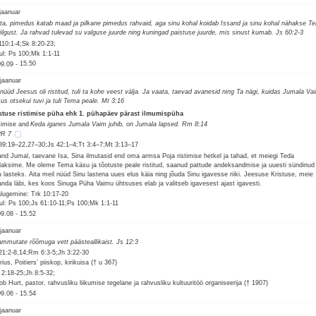
 jaanuar
ta, pimedus katab maad ja pilkane pimedus rahvaid, aga sinu kohal koidab Issand ja sinu kohal nähakse T
iilgust. Ja rahvad tulevad su valguse juurde ning kuningad paistuse juurde, mis sinust kumab. Js 60:2-3
110:1-4;Sk 8:20-23;
ul: Ps 100;Mk 1:1-11
09.09
-
15.50
 jaanuar
 nüüd Jeesus oli ristitud, tuli ta kohe veest välja. Ja vaata, taevad avanesid ning Ta nägi, kuidas Jumala Va
kus otsekui tuvi ja tuli Tema peale. Mt 3:16
stuse ristimise püha ehk 1. pühapäev pärast ilmumispüha
timise and
Keda iganes Jumala Vaim juhib, on Jumala lapsed. Rm 8:14
PR 7
89:19–22,27–30;Js 42:1–4;Tt 3:4–7;Mt 3:13–17
and Jumal, taevane Isa, Sina ilmutasid end oma armsa Poja ristimise hetkel ja tahad, et meiegi Teda
laksime. Me oleme Tema käsu ja tõotuste peale ristitud, saanud pattude andeksandmise ja uuesti sündinud
u lasteks. Aita meil nüüd Sinu lastena uues elus käia ning jõuda Sinu igavesse riiki. Jeesuse Kristuse, meie
anda läbi, kes koos Sinuga Püha Vaimu ühtsuses elab ja valitseb igavesest ajast igavesti.
alugemine: Trk 10:17-20
ul: Ps 100;Js 61:10-11;Ps 100;Mk 1:1-11
09.08
-
15.52
 jaanuar
ammutate rõõmuga vett päästeallikaist. Js 12:3
21:2-8,14;Rm 6:3-5;Jh 3:22-30
rius, Poitiers’ piiskop, kirikuisa († u 367)
 2:18-25;Jh 8:5-32;
ob Hurt, pastor, rahvusliku liikumise tegelane ja rahvusliku kultuuritöö organiseerija († 1907)
09.06
-
15.54
 jaanuar