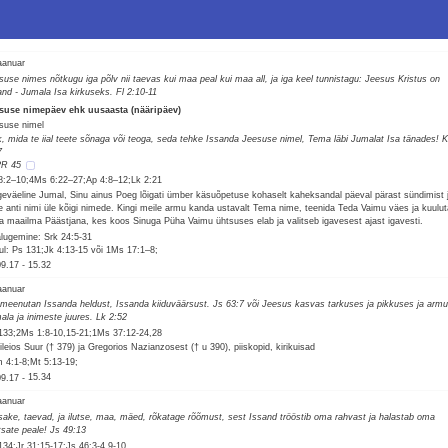
jaanuar
suse nimes nõtkugu iga põlv nii taevas kui maa peal kui maa all, ja iga keel tunnistagu: Jeesus Kristus on
and - Jumala Isa kirkuseks. Fl 2:10-11
suse nimepäev ehk uusaasta (nääripäev)
suse nimel
k, mida te iial teete sõnaga või teoga, seda tehke Issanda Jeesuse nimel, Tema läbi Jumalat Isa tänades! K
7
R 45
8:2–10;4Ms 6:22–27;Ap 4:8–12;Lk 2:21
geväeline Jumal, Sinu ainus Poeg lõigati ümber käsuõpetuse kohaselt kaheksandal päeval pärast sündimist 
le anti nimi üle kõigi nimede. Kingi meile armu kanda ustavalt Tema nime, teenida Teda Vaimu väes ja kuulu
a maailma Päästjana, kes koos Sinuga Püha Vaimu ühtsuses elab ja valitseb igavesest ajast igavesti.
alugemine: Srk 24:5-31
ul: Ps 131;Jk 4:13-15 või 1Ms 17:1–8;
09.17
-
15.32
jaanuar
meenutan Issanda heldust, Issanda kiiduväärsust. Js 63:7 või Jeesus kasvas tarkuses ja pikkuses ja arm
ala ja inimeste juures. Lk 2:52
133;2Ms 1:8-10,15-21;1Ms 37:12-24,28
ileios Suur († 379) ja Gregorios Nazianzosest († u 390), piiskopid, kirikuisad
 4:1-8;Mt 5:13-19;
09.17
-
15.34
jaanuar
sake, taevad, ja ilutse, maa, mäed, rõkatage rõõmust, sest Issand trööstib oma rahvast ja halastab oma
etsate peale! Js 49:13
134;Jr 31:15-17;Js 46:3-4,9-10