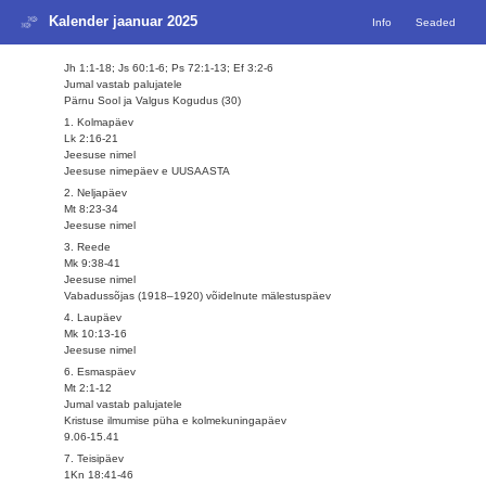
Kalender jaanuar 2025
Info
Seaded
Jh 1:1-18; Js 60:1-6; Ps 72:1-13; Ef 3:2-6
Jumal vastab palujatele
Pärnu Sool ja Valgus Kogudus (30)
1. Kolmapäev
Lk 2:16-21
Jeesuse nimel
Jeesuse nimepäev e UUSAASTA
2. Neljapäev
Mt 8:23-34
Jeesuse nimel
3. Reede
Mk 9:38-41
Jeesuse nimel
Vabadussõjas (1918–1920) võidelnute mälestuspäev
4. Laupäev
Mk 10:13-16
Jeesuse nimel
6. Esmaspäev
Mt 2:1-12
Jumal vastab palujatele
Kristuse ilmumise püha e kolmekuningapäev
9.06-15.41
7. Teisipäev
1Kn 18:41-46