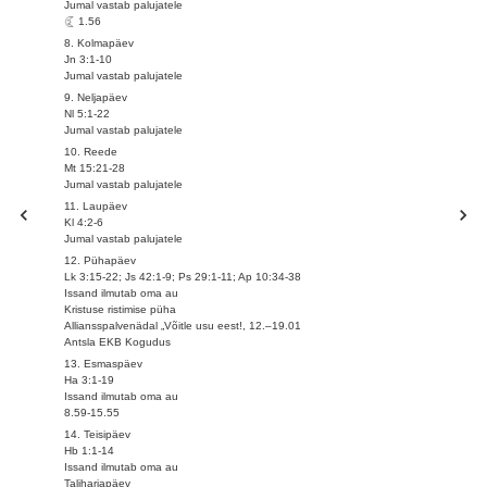
Jumal vastab palujatele
1.56
8. Kolmapäev
Jn 3:1-10
Jumal vastab palujatele
9. Neljapäev
Nl 5:1-22
Jumal vastab palujatele
10. Reede
Mt 15:21-28
Jumal vastab palujatele
11. Laupäev
Kl 4:2-6
Jumal vastab palujatele
12. Pühapäev
Lk 3:15-22; Js 42:1-9; Ps 29:1-11; Ap 10:34-38
Issand ilmutab oma au
Kristuse ristimise püha
Alliansspalvenädal „Võitle usu eest!, 12.–19.01
Antsla EKB Kogudus
13. Esmaspäev
Ha 3:1-19
Issand ilmutab oma au
8.59-15.55
14. Teisipäev
Hb 1:1-14
Issand ilmutab oma au
Taliharjapäev