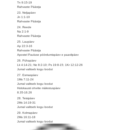
Tn 9:15-19
Rahvaste Päästja
23. Neljapäev
Jn 1:1-10
Rahvaste Päästja
24. Reede
Na 2:1-9
Rahvaste Päästja
25. Laupäev
Ap 22:3-16
Rahvaste Päästja
Apostel Pauluse pöördumispäev e paavlipäev
26. Pühapäev
Lk 4:14-21; Ne 8:2-10; Ps 19:8-15; 1Kr 12:12-26
Jumal valitseb kogu loodut
27. Esmaspäev
1Ms 7:11-24
Jumal valitseb kogu loodut
Holokausti ohvrite mälestuspäev
8.35-16.26
28. Teisipäev
2Ms 14:19-31
Jumal valitseb kogu loodut
29. Kolmapäev
2Ms 16:11-18
Jumal valitseb kogu loodut