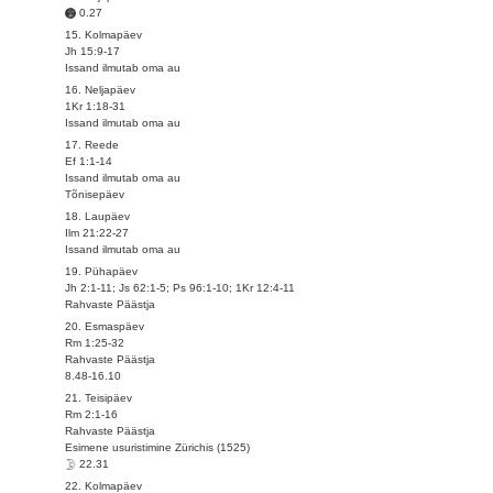
0.27
15. Kolmapäev
Jh 15:9-17
Issand ilmutab oma au
16. Neljapäev
1Kr 1:18-31
Issand ilmutab oma au
17. Reede
Ef 1:1-14
Issand ilmutab oma au
Tõnisepäev
18. Laupäev
Ilm 21:22-27
Issand ilmutab oma au
19. Pühapäev
Jh 2:1-11; Js 62:1-5; Ps 96:1-10; 1Kr 12:4-11
Rahvaste Päästja
20. Esmaspäev
Rm 1:25-32
Rahvaste Päästja
8.48-16.10
21. Teisipäev
Rm 2:1-16
Rahvaste Päästja
Esimene usuristimine Zürichis (1525)
22.31
22. Kolmapäev