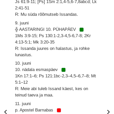
Js 61:9-11; [Ps] 1Sm 2:1,4-5,6-7,8abcd; Lk
2:41-51
R: Mu süda rõõmutseb Issandas.
9. juuni
╬ AASTARINGI 10. PÜHAPÄEV
1Ms 3:9-15; Ps 130:1-2,3-4,5-6,7-8; 2Kr
4:13-5:1; Mk 3:20-35
R: Issanda juures on halastus, ja rohke
lunastus.
10. juuni
10. nädala esmaspäev
1Kn 17:1–6; Ps 121:1bc-2,3–4,5–6,7–8; Mt
5:1–12
R: Meie abi tuleb Issand käest, kes on
teinud taeva ja maa.
11. juuni
p. Apostel Barnabas