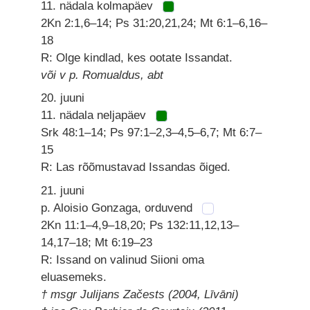
11. nädala kolmapäev
2Kn 2:1,6–14; Ps 31:20,21,24; Mt 6:1–6,16–
18
R: Olge kindlad, kes ootate Issandat.
või v p. Romualdus, abt
20. juuni
11. nädala neljapäev
Srk 48:1–14; Ps 97:1–2,3–4,5–6,7; Mt 6:7–
15
R: Las rõõmustavad Issandas õiged.
21. juuni
p. Aloisio Gonzaga, orduvend
2Kn 11:1–4,9–18,20; Ps 132:11,12,13–
14,17–18; Mt 6:19–23
R: Issand on valinud Siioni oma
eluasemeks.
† msgr Julijans Začests (2004, Līvāni)