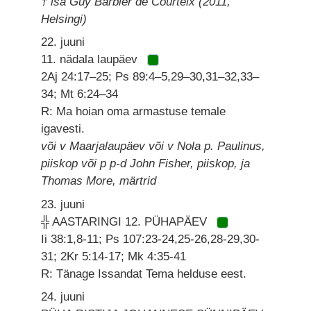
† isa Guy Barbier de Courteix (2011,
Helsingi)
22. juuni
11. nädala laupäev
2Aj 24:17–25; Ps 89:4–5,29–30,31–32,33–
34; Mt 6:24–34
R: Ma hoian oma armastuse temale
igavesti.
või v Maarjalaupäev või v Nola p. Paulinus,
piiskop või p p-d John Fisher, piiskop, ja
Thomas More, märtrid
23. juuni
╬ AASTARINGI 12. PÜHAPÄEV
Ii 38:1,8-11; Ps 107:23-24,25-26,28-29,30-
31; 2Kr 5:14-17; Mk 4:35-41
R: Tänage Issandat Tema helduse eest.
24. juuni