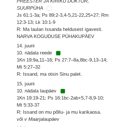
PREESTER JA KIRIKU DOKTOR,
SUURPÜHA
Js 61:1-3a; Ps 89:2-3,4-5,21-22,25+27; Rm
12:3-13; Lk 10:1-9
R: Ma laulan Issanda heldusest igavesti.
NARVA KOGUDUSE PÜHAKUPÄEV
14. juuni
10. nädala reede
1Kn 19:9a,11–16; Ps 27:7–8a,8bc-9,13–14;
Mt 5:27–32
R: Issand, ma otsin Sinu palet.
15. juuni
10. nädala laupäev
1Kn 19:19-21; Ps 16:1bc-2ab+5,7-8,9-10;
Mt 5:33-37
R: Issand on mu põllu- ja mu karikaosa.
või v Maarjalaupäev