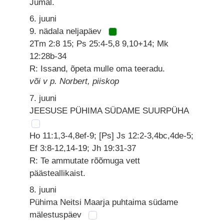
Jumal.
6. juuni
9. nädala neljapäev
2Tm 2:8 15; Ps 25:4-5,8 9,10+14; Mk
12:28b-34
R: Issand, õpeta mulle oma teeradu.
või v p. Norbert, piiskop
7. juuni
JEESUSE PÜHIMA SÜDAME SUURPÜHA
Ho 11:1,3-4,8ef-9; [Ps] Js 12:2-3,4bc,4de-5;
Ef 3:8-12,14-19; Jh 19:31-37
R: Te ammutate rõõmuga vett
päästeallikaist.
8. juuni
Pühima Neitsi Maarja puhtaima südame
mälestuspäev