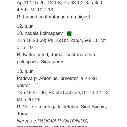
Ap 11:21b-26; 13:1-3; Ps 98:1,2-3ab,3cd-
4,5-6; Mt 10:7-13
R: Issand on ilmutanud oma õigust.
12. juuni
10. nädala kolmapäev
1Kn 18:20-39; Ps 16:1bc 2ab,4,5+8,11; Mt
5:17-19
R: Kaitse mind, Jumal, sest ma otsin
pelgupaika Sinu juures.
13. juuni
Padova p. Antonius, preester ja Kiriku
doktor
1Kn 18:41–46; Ps 65:10abcde,10f-11,12–13;
Mt 5:20–26
R: Vaikse meelega kiidetakse Sind Siionis,
Jumal.
Narvas v PADOVA P. ANTONIUS,