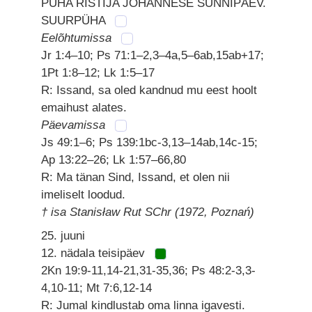
PÜHA RISTIJA JOHANNESE SÜNNIPÄEV.
SUURPÜHA
Eelõhtumissa
Jr 1:4–10; Ps 71:1–2,3–4a,5–6ab,15ab+17;
1Pt 1:8–12; Lk 1:5–17
R: Issand, sa oled kandnud mu eest hoolt
emaihust alates.
Päevamissa
Js 49:1–6; Ps 139:1bc-3,13–14ab,14c-15;
Ap 13:22–26; Lk 1:57–66,80
R: Ma tänan Sind, Issand, et olen nii
imeliselt loodud.
† isa Stanisław Rut SChr (1972, Poznań)
25. juuni
12. nädala teisipäev
2Kn 19:9-11,14-21,31-35,36; Ps 48:2-3,3-
4,10-11; Mt 7:6,12-14
R: Jumal kindlustab oma linna igavesti.