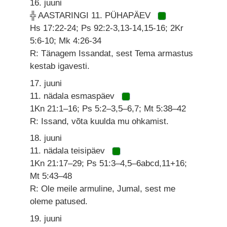
16. juuni
╬ AASTARINGI 11. PÜHAPÄEV
Hs 17:22-24; Ps 92:2-3,13-14,15-16; 2Kr
5:6-10; Mk 4:26-34
R: Tänagem Issandat, sest Tema armastus
kestab igavesti.
17. juuni
11. nädala esmaspäev
1Kn 21:1–16; Ps 5:2–3,5–6,7; Mt 5:38–42
R: Issand, võta kuulda mu ohkamist.
18. juuni
11. nädala teisipäev
1Kn 21:17–29; Ps 51:3–4,5–6abcd,11+16;
Mt 5:43–48
R: Ole meile armuline, Jumal, sest me
oleme patused.
19. juuni