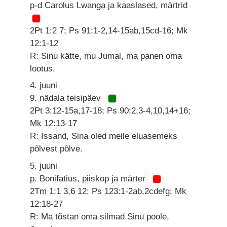
p-d Carolus Lwanga ja kaaslased, märtrid
2Pt 1:2 7; Ps 91:1-2,14-15ab,15cd-16; Mk
12:1-12
R: Sinu kätte, mu Jumal, ma panen oma
lootus.
4. juuni
9. nädala teisipäev
2Pt 3:12-15a,17-18; Ps 90:2,3-4,10,14+16;
Mk 12:13-17
R: Issand, Sina oled meile eluasemeks
põlvest põlve.
5. juuni
p. Bonifatius, piiskop ja märter
2Tm 1:1 3,6 12; Ps 123:1-2ab,2cdefg; Mk
12:18-27
R: Ma tõstan oma silmad Sinu poole,