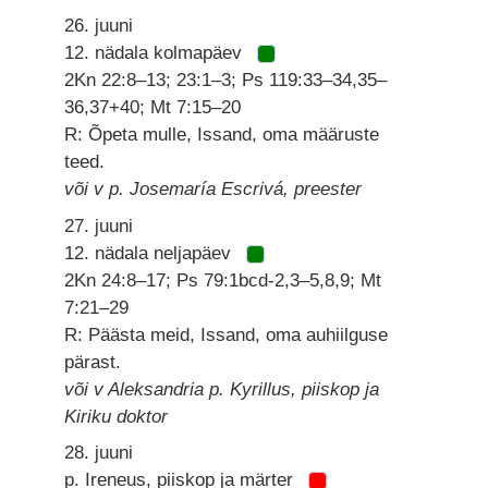
26. juuni
12. nädala kolmapäev
2Kn 22:8–13; 23:1–3; Ps 119:33–34,35–
36,37+40; Mt 7:15–20
R: Õpeta mulle, Issand, oma määruste
teed.
või v p. Josemaría Escrivá, preester
27. juuni
12. nädala neljapäev
2Kn 24:8–17; Ps 79:1bcd-2,3–5,8,9; Mt
7:21–29
R: Päästa meid, Issand, oma auhiilguse
pärast.
või v Aleksandria p. Kyrillus, piiskop ja
Kiriku doktor
28. juuni
p. Ireneus, piiskop ja märter