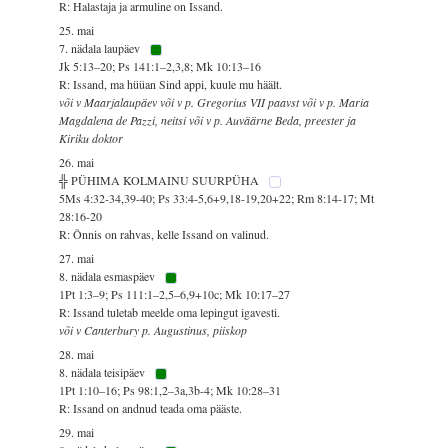
R: Halastaja ja armuline on Issand.
25. mai
7. nädala laupäev
Jk 5:13–20; Ps 141:1–2,3,8; Mk 10:13–16
R: Issand, ma hüüan Sind appi, kuule mu häält.
või v Maarjalaupäev või v p. Gregorius VII paavst või v p. Maria
Magdalena de Pazzi, neitsi või v p. Auväärne Beda, preester ja
Kiriku doktor
26. mai
╬ PÜHIMA KOLMAINU SUURPÜHA
5Ms 4:32-34,39-40; Ps 33:4-5,6+9,18-19,20+22; Rm 8:14-17; Mt
28:16-20
R: Õnnis on rahvas, kelle Issand on valinud.
27. mai
8. nädala esmaspäev
1Pt 1:3–9; Ps 111:1–2,5–6,9+10c; Mk 10:17–27
R: Issand tuletab meelde oma lepingut igavesti.
või v Canterbury p. Augustinus, piiskop
28. mai
8. nädala teisipäev
1Pt 1:10–16; Ps 98:1,2–3a,3b-4; Mk 10:28–31
R: Issand on andnud teada oma pääste.
29. mai