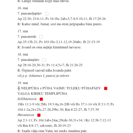
R: Laulge Jumalale kogu maa rahvas.
16. mai
7. paasaneljapäev
Ap 22:30; 23:6-11; Ps 16:1bc-2ab+5,7-8,9-10,11; Jh 17:20-26
R: Kaitse mind, Jumal, sest ma otsin pelgupaika Sinu juures.
17. mai
7. paasareede
Ap 25:13b-21; Ps 103:1bc-2,11-12,19-20abc; Jh 21:15-19
R: Issand on oma aujärje kinnitanud taevasse.
18. mai
7. paasalaupäev
Ap 28:16-20,30-31; Ps 11:4,5+7; Jh 21:20-25
R: Õiglased saavad näha Issanda palet.
või p p. Johannes I, paavst ja märter
19. mai
╬ NELIPÜHA e PÜHA VAIMU TULEKU PÜHAPÄEV
VALGA KIRIKU TEMPLIPÜHA
Eelõhtumissa
1Ms 11:1-9 või 2Ms 19:3-8a,16-20b või Hs 37:1-14 või Jl 3:1-5; Ps
104:1-2a,24+25c,27-28,29bc-30; Rm 8:22-27; Jh 7:37-39
Päevamissa
Ap 2:1-11; Ps 104:1ab+24ac,29cde-30,31+34; 1Kr 12:3b-7,12-13
või Rm 8:8-17; sekvents; Jh 20:19-23
R: Saada välja oma Vaim, tee uueks maailma pale.