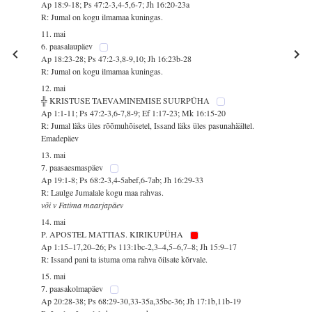
Ap 18:9-18; Ps 47:2-3,4-5,6-7; Jh 16:20-23a
R: Jumal on kogu ilmamaa kuningas.
11. mai
6. paasalaupäev
Ap 18:23-28; Ps 47:2-3,8-9,10; Jh 16:23b-28
R: Jumal on kogu ilmamaa kuningas.
12. mai
╬ KRISTUSE TAEVAMINEMISE SUURPÜHA
Ap 1:1-11; Ps 47:2-3,6-7,8-9; Ef 1:17-23; Mk 16:15-20
R: Jumal läks üles rõõmuhõisetel, Issand läks üles pasunahäältel.
Emadepäev
13. mai
7. paasaesmaspäev
Ap 19:1-8; Ps 68:2-3,4-5abef,6-7ab; Jh 16:29-33
R: Laulge Jumalale kogu maa rahvas.
või v Fatima maarjapäev
14. mai
P. APOSTEL MATTIAS. KIRIKUPÜHA
Ap 1:15–17,20–26; Ps 113:1bc-2,3–4,5–6,7–8; Jh 15:9–17
R: Issand pani ta istuma oma rahva õilsate kõrvale.
15. mai
7. paasakolmapäev
Ap 20:28-38; Ps 68:29-30,33-35a,35bc-36; Jh 17:1b,11b-19