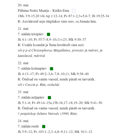
20. mai
Pühima Neitsi Maarja – Kiriku Ema
1Ms 3:9-15,20 või Ap 1:12-14; Ps 87:1-2,3+5,6-7; Jh 19:25-34
R: Auväärseid asju räägitakse sinu sees, sa Jumala linn.
21. mai
7. nädala teisipäev
Jk 4:1–10; Ps 55:7–8,9–10,11+23; Mk 9:30–37
R: Usalda Issandat ja Tema hoolitseb sinu eest.
või p p-d Christophorus Magallanes, preester ja märter, ja
kaaslased, märtrid
22. mai
7. nädala kolmapäev
Jk 4:13–17; Ps 49:2–3,6–7,8–10,11; Mk 9:38–40
R: Õndsad on vaimu vaesed, nende päralt on taevariik.
või v Cascia p. Rita, orduõde
23. mai
7. nädala neljapäev
Jk 5:1–6; Ps 49:14–15a,15b-16,17–18,19–20; Mk 9:41–50
R: Õndsad on vaimu vaesed, nende päralt on taevariik.
† peapiiskop Julians Vaivods (1990, Riia)
24. mai
7. nädala reede
Jk 5:9–12; Ps 103:1–2,3–4,8–9,11–12; Mk 10:1–12