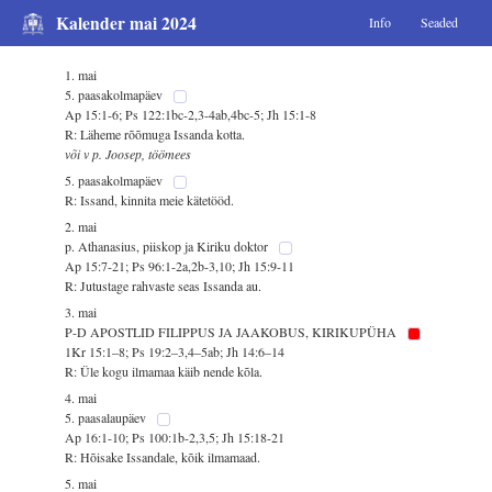
Kalender mai 2024
Info
Seaded
1. mai
5. paasakolmapäev
Ap 15:1-6; Ps 122:1bc-2,3-4ab,4bc-5; Jh 15:1-8
R: Läheme rõõmuga Issanda kotta.
või v p. Joosep, töömees
5. paasakolmapäev
R: Issand, kinnita meie kätetööd.
2. mai
p. Athanasius, piiskop ja Kiriku doktor
Ap 15:7-21; Ps 96:1-2a,2b-3,10; Jh 15:9-11
R: Jutustage rahvaste seas Issanda au.
3. mai
P-D APOSTLID FILIPPUS JA JAAKOBUS, KIRIKUPÜHA
1Kr 15:1–8; Ps 19:2–3,4–5ab; Jh 14:6–14
R: Üle kogu ilmamaa käib nende kõla.
4. mai
5. paasalaupäev
Ap 16:1-10; Ps 100:1b-2,3,5; Jh 15:18-21
R: Hõisake Issandale, kõik ilmamaad.
5. mai