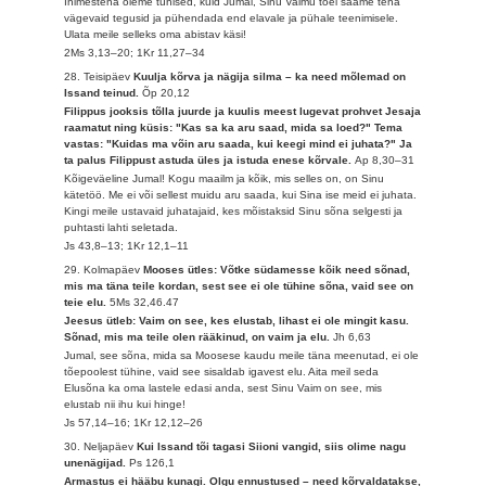
Inimestena oleme tühised, kuid Jumal, Sinu Vaimu toel saame teha
vägevaid tegusid ja pühendada end elavale ja pühale teenimisele.
Ulata meile selleks oma abistav käsi!
2Ms 3,13–20; 1Kr 11,27–34
28. Teisipäev
Kuulja kõrva ja nägija silma – ka need mõlemad on
Issand teinud.
Õp 20,12
Filippus jooksis tõlla juurde ja kuulis meest lugevat prohvet Jesaja
raamatut ning küsis: "Kas sa ka aru saad, mida sa loed?" Tema
vastas: "Kuidas ma võin aru saada, kui keegi mind ei juhata?" Ja
ta palus Filippust astuda üles ja istuda enese kõrvale.
Ap 8,30–31
Kõigeväeline Jumal! Kogu maailm ja kõik, mis selles on, on Sinu
kätetöö. Me ei või sellest muidu aru saada, kui Sina ise meid ei juhata.
Kingi meile ustavaid juhatajaid, kes mõistaksid Sinu sõna selgesti ja
puhtasti lahti seletada.
Js 43,8–13; 1Kr 12,1–11
29. Kolmapäev
Mooses ütles: Võtke südamesse kõik need sõnad,
mis ma täna teile kordan, sest see ei ole tühine sõna, vaid see on
teie elu.
5Ms 32,46.47
Jeesus ütleb: Vaim on see, kes elustab, lihast ei ole mingit kasu.
Sõnad, mis ma teile olen rääkinud, on vaim ja elu.
Jh 6,63
Jumal, see sõna, mida sa Moosese kaudu meile täna meenutad, ei ole
tõepoolest tühine, vaid see sisaldab igavest elu. Aita meil seda
Elusõna ka oma lastele edasi anda, sest Sinu Vaim on see, mis
elustab nii ihu kui hinge!
Js 57,14–16; 1Kr 12,12–26
30. Neljapäev
Kui Issand tõi tagasi Siioni vangid, siis olime nagu
unenägijad.
Ps 126,1
Armastus ei hääbu kunagi. Olgu ennustused – need kõrvaldatakse,