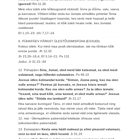
igavesti!
Rm 11,36
Meie elus tuleb ette kõiksuguseid olukordi: õnne ja rõõmu, valu, vaeva
ja kannatusi. Võtkem kõike seda kui Jumala armulikku juhtimist Tema
rikkuse juurde! Usaldagem Issandat, kes seob meie haavad ja kelle
käed parandavad, teades, et kõik tuleb heaks neile, kes Jumalat
usaldavad.
Ef 1,15–23; 1Kr 7,17–24
6. PÜHAPÄEV PÄRAST ÜLESTÕUSMISPÜHA (EXAUDI)
Kristus ütleb: Kui mind maa pealt ülendatakse, siis ma tõmban kõik
enese juurde.
Jh 12,32
Jh 15,26–16,4; Ef 3,14–21; Ps 131
Jutlus: Jr 31,31–34
12. Pühapäev
Sina, Jumal, oled meid läbi katsunud, sa oled meid
sulatanud, nagu hõbedat sulatatakse.
Ps 66,10
Jeesus ütles kolmandat korda: "Siimon, Joona poeg, kas ma olen
sulle armas?" Peetrus jäi kurvaks, et Jeesus küsis temalt
kolmandat korda: Kas ma olen sulle armas? Ja ta ütles temale:
"Issand, sina tead kõik, sina tunned, et oled mulle armas!" Jeesus
ütles talle: "Sööda mu lambaid!"
Jh 21,17
Hea taevane kuningas! Tänu, et oled meid armulikult kutsunud ning
tahad ikka ja jälle veenduda, kas oleme usus või mitte. Täida meid alati
oma armastusega, et võiksime seda samal viisil oma ligimesele ulatada.
12. mai - Ülemaailmne palvenädal kristlaste ühtsuse eest
(oikumeeniline palvenädal)
13. Esmaspäev
Keela oma häält nutmast ja silmi pisaraid valamast,
sest su teol on tasu, ütleb Issand.
Jr 31,16