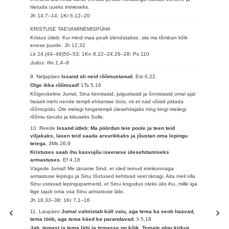
riietuda uueks inimeseks.
Jh 14,7–14; 1Kr 6,12–20
KRISTUSE TAEVAMINEMISPÜHA
Kristus ütleb: Kui mind maa pealt ülendatakse, siis ma tõmban kõik
enese juurde.
Jh 12,32
Lk 24,(44–49)50–53; 1Kn 8,22–24.26–28; Ps 110
Jutlus: Ilm 1,4–8
9. Neljapäev
Issand oli neid rõõmustanud.
Esr 6,22
Olge ikka rõõmsad!
1Ts 5,16
Kõigeväeline Jumal, Sina kinnitasid, julgustasid ja õnnistasid omal ajal
Iisraeli mehi nende templi ehitamise töös, nii et nad võisid pidada
rõõmupidu. Ole meiegi hingetempli ülesehitajaks ning kingi meilegi
rõõmu tänuks ja kiituseks Sulle.
10. Reede
Issand ütleb: Ma pöördun teie poole ja teen teid
viljakaks, lasen teid saada arvurikkaks ja jõustan oma lepingu
teiega.
3Ms 26,9
Kristuses saab ihu kasvujõu iseenese ülesehitamiseks
armastuses.
Ef 4,16
Vägede Jumal! Me täname Sind, et oled teinud inimkonnaga
armastuse lepingu ja Sinu tõotused kehtivad veel tänagi. Aita meil olla
Sinu ustavad lepingupartnerid, et Sinu kogudus oleks üks ihu, mille iga
liige tajub oma osa Sinu armastuse läbi.
Jh 18,33–38; 1Kr 7,1–16
11. Laupäev
Jumal valmistab küll valu, aga tema ka seob haavad,
tema lööb, aga tema käed ka parandavad.
Ii 5,18
Jah, temast ja tema läbi ja temasse on kõik. Temale olgu kirkus