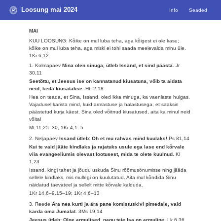
Loosung mai 2024
Info
Seaded
MAI
KUU LOOSUNG: Kõike on mul luba teha, aga kõigest ei ole kasu;
kõike on mul luba teha, aga miski ei tohi saada meelevalda minu üle.
1Kr 6,12
1. Kolmapäev
Mina olen sinuga, ütleb Issand, et sind päästa.
Jr
30,11
Seetõttu, et Jeesus ise on kannatanud kiusatuna, võib ta aidata
neid, keda kiusatakse.
Hb 2,18
Hea on teada, et Sina, Issand, oled ikka minuga, ka vaenlaste hulgas.
Vajadusel karista mind, kuid armastuse ja halastusega, et saaksin
päästetud kurja käest. Sina oled võitnud kiusatused, aita ka minul neid
võita!
Mt 11,25–30; 1Kr 4,1–5
2. Neljapäev
Issand ütleb: Oh et mu rahvas mind kuulaks!
Ps 81,14
Kui te vaid jääte kindlaks ja rajatuks usule ega lase end kõrvale
viia evangeeliumis olevast lootusest, mida te olete kuulnud.
Kl
1,23
Issand, kingi tahet ja jõudu uskuda Sinu rõõmusõnumisse ning jääda
sellele kindlaks, mis mullegi on kuulutatud. Aita mul kõndida Sinu
näidatud taevateel ja sellelt mitte kõrvale kalduda.
1Kr 14,6–9.15–19; 1Kr 4,6–13
3. Reede
Ära nea kurti ja ära pane komistuskivi pimedale, vaid
karda oma Jumalat.
3Ms 19,14
Jeesus ütleb: Olge armulised, nagu teie Isa on armuline.
Lk 6,36