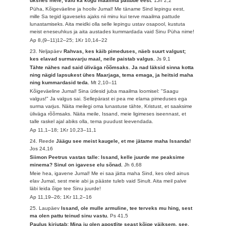
üksnes meie, vaid ka kogu maailma pattude eest.
1Jh 2,2
Püha, Kõigeväeline ja hooliv Jumal! Me täname Sind lepingu eest,
mille Sa tegid igaveseks ajaks nii minu kui terve maailma pattude
lunastamiseks. Aita meidki olla selle lepingu ustav osapool, kustuta
meist eneseuhkus ja aita austades kummardada vaid Sinu Püha nime!
Ap 8,(9–11)12–25; 1Kr 10,14–22
23. Neljapäev
Rahvas, kes käib pimeduses, näeb suurt valgust;
kes elavad surmavarju maal, neile paistab valgus.
Js 9,1
Tähte nähes nad said üliväga rõõmsaks. Ja nad läksid sinna kotta
ning nägid lapsukest ühes Maarjaga, tema emaga, ja heitsid maha
ning kummardasid teda.
Mt 2,10–11
Kõigeväeline Jumal! Sina ütlesid juba maailma loomisel: "Saagu
valgus!" Ja valgus sai. Sellepärast ei pea me elama pimeduses ega
surma varjus. Näita meilegi oma lunastuse tähte, Kristust, et saaksime
üliväga rõõmsaks. Näita meile, Issand, meie ligimeses iseennast, et
talle raskel ajal abiks olla, tema puudust leevendada.
Ap 11,1–18; 1Kr 10,23–11,1
24. Reede
Jäägu see meist kaugele, et me jätame maha Issanda!
Jos 24,16
Siimon Peetrus vastas talle: Issand, kelle juurde me peaksime
minema? Sinul on igavese elu sõnad.
Jh 6,68
Meie hea, igavene Jumal! Me ei saa jätta maha Sind, kes oled ainus
elav Jumal, sest meie abi ja pääste tuleb vaid Sinult. Aita meil palve
läbi leida õige tee Sinu juurde!
Ap 11,19–26; 1Kr 11,2–16
25. Laupäev
Issand, ole mulle armuline, tee terveks mu hing, sest
ma olen pattu teinud sinu vastu.
Ps 41,5
Paulus kirjutab: Mina ju olen apostlite seast kõige väiksem, see,