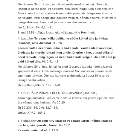
Me täname Sind, Jumal, et tuletad meile meelde, et vaid Sina oled
Issand ja ootad meilt, et oleksime armulised, nagu Sina oled armuline.
Sina ei nea kurti ega aseta komistuskivi pimedale. Nagu kuu ei anna
ise valgust, vaid peegeldab päikese valgust, nõnda palume, et ka meie
peegeldaksime Sinu hoolt ja armu oma ümbruskonda.
Ilm 5,11–14; 1Kr 4,14–21
3. mai 1728 – Algas loosungite väljajagamine Herrnhutis
4. Laupäev
Te saate küllalt süüa, te sööte kõhud täis ja kiidate
Issandat, oma Jumalat.
Jl 2,26
Jeesus võttis need viis leiba ja kaks kala, vaatas üles taevasse,
õnnistas ja murdis leivad ning andis jüngrite kätte, et nad viiksid
need rahvale, ning jagas ka need kaks kala kõigile. Ja kõik sõid ja
said kõhud täis.
Mk 6,41–42
Me täname Sind, hea Jumal, et oled tõotanud jagada meile piisavalt
igapäevast leiba. Oma imeteoga näitasid Sa, kuidas ka piskust saab
suur tegu rahvale. Õnnista ka meie toidulauda ja õpeta Sinu ande
tänuga vastu võtma.
Jh 6,(60–62)63–69; 1Kr 5,1–8
5. PÜHAPÄEV PÄRAST ÜLESTÕUSMISPÜHA (ROGATE)
Tänu olgu Jumalale, kes ei ole heitnud kõrvale mu palvet ega ole mult
ära võtnud oma heldust.
Ps 66,20
Jh 16,23b–28; 2Ms 32,7–14;
Jutlus: Kl 4,2–4(5–6)
5. Pühapäev
Otsekui hirv igatseb veeojade järele, nõnda igatseb
mu hing sinu juurde, Jumal.
Ps 42,2
Kasvata meie usku!
Lk 17,5