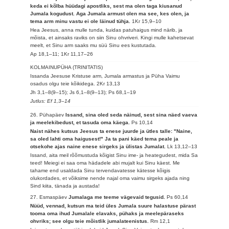
keda ei kõlba hüüdagi apostliks, sest ma olen taga kiusanud
Jumala kogudust. Aga Jumala armust olen ma see, kes olen, ja
tema arm minu vastu ei ole läinud tühja.
1Kr 15,9–10
Hea Jeesus, anna mulle tunda, kuidas patuhaigus mind närib, ja
mõista, et ainsaks raviks on siin Sinu ohvriveri. Kingi mulle kahetsevat
meelt, et Sinu arm saaks mu süü Sinu ees kustutada.
Ap 18,1–11; 1Kr 11,17–26
KOLMAINUPÜHA (TRINITATIS)
Issanda Jeesuse Kristuse arm, Jumala armastus ja Püha Vaimu
osadus olgu teie kõikidega.
2Kr 13,13
Jh 3,1–8(9–15); Js 6,1–8(9–13); Ps 68,1–19
Jutlus: Ef 1,3–14
26. Pühapäev
Issand, sina oled seda näinud, sest sina näed vaeva
ja meelekibedust, et tasuda oma käega.
Ps 10,14
Naist nähes kutsus Jeesus ta enese juurde ja ütles talle: "Naine,
sa oled lahti oma haigusest!" Ja ta pani käed tema peale ja
otsekohe ajas naine enese sirgeks ja ülistas Jumalat.
Lk 13,12–13
Issand, aita meil rõõmustuda kõigist Sinu ime- ja heategudest, mida Sa
teed! Meiegi ei saa oma hädadele abi mujalt kui Sinu käest. Me
tahame end usaldada Sinu tervendavatesse kätesse kõigis
olukordades, et võiksime nende najal oma vaimu sirgeks ajada ning
Sind kiita, tänada ja austada!
27. Esmaspäev
Jumalaga me teeme vägevaid tegusid.
Ps 60,14
Nüüd, vennad, kutsun ma teid üles Jumala suure halastuse pärast
tooma oma ihud Jumalale elavaks, pühaks ja meelepäraseks
ohvriks; see olgu teie mõistlik jumalateenistus.
Rm 12,1