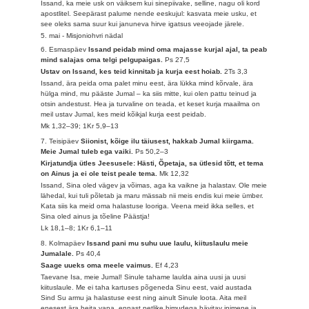
Issand, ka meie usk on väiksem kui sinepiivake, selline, nagu oli kord
apostlitel. Seepärast palume nende eeskujul: kasvata meie usku, et
see oleks sama suur kui januneva hirve igatsus veeojade järele.
5. mai - Misjoniohvri nädal
6. Esmaspäev
Issand peidab mind oma majasse kurjal ajal, ta peab
mind salajas oma telgi pelgupaigas.
Ps 27,5
Ustav on Issand, kes teid kinnitab ja kurja eest hoiab.
2Ts 3,3
Issand, ära peida oma palet minu eest, ära lükka mind kõrvale, ära
hülga mind, mu pääste Jumal – ka siis mitte, kui olen pattu teinud ja
otsin andestust. Hea ja turvaline on teada, et keset kurja maailma on
meil ustav Jumal, kes meid kõikjal kurja eest peidab.
Mk 1,32–39; 1Kr 5,9–13
7. Teisipäev
Siionist, kõige ilu täiusest, hakkab Jumal kiirgama.
Meie Jumal tuleb ega vaiki.
Ps 50,2–3
Kirjatundja ütles Jeesusele: Hästi, Õpetaja, sa ütlesid tõtt, et tema
on Ainus ja ei ole teist peale tema.
Mk 12,32
Issand, Sina oled vägev ja võimas, aga ka vaikne ja halastav. Ole meie
lähedal, kui tuli põletab ja maru mässab nii meis endis kui meie ümber.
Kata siis ka meid oma halastuse looriga. Veena meid ikka selles, et
Sina oled ainus ja tõeline Päästja!
Lk 18,1–8; 1Kr 6,1–11
8. Kolmapäev
Issand pani mu suhu uue laulu, kiituslaulu meie
Jumalale.
Ps 40,4
Saage uueks oma meele vaimus.
Ef 4,23
Taevane Isa, meie Jumal! Sinule tahame laulda aina uusi ja uusi
kiituslaule. Me ei taha kartuses põgeneda Sinu eest, vaid austada
Sind Su armu ja halastuse eest ning ainult Sinule loota. Aita meil
enesest ära heita vana, ennast petlike himudega hävitav inimene ja