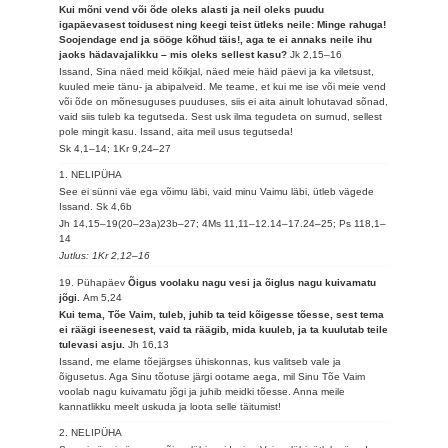
Kui mõni vend või õde oleks alasti ja neil oleks puudu
igapäevasest toidusest ning keegi teist ütleks neile: Minge rahuga!
Soojendage end ja sööge kõhud täis!, aga te ei annaks neile ihu
jaoks hädavajalikku – mis oleks sellest kasu?
Jk 2,15–16
Issand, Sina näed meid kõikjal, näed meie häid päevi ja ka viletsust,
kuuled meie tänu- ja abipalveid. Me teame, et kui me ise või meie vend
või õde on mõnesuguses puuduses, siis ei aita ainult lohutavad sõnad,
vaid siis tuleb ka tegutseda. Sest usk ilma tegudeta on surnud, sellest
pole mingit kasu. Issand, aita meil usus tegutseda!
Sk 4,1–14; 1Kr 9,24–27
1. NELIPÜHA
See ei sünni väe ega võimu läbi, vaid minu Vaimu läbi, ütleb vägede
Issand.
Sk 4,6b
Jh 14,15–19(20–23a)23b–27; 4Ms 11,11–12.14–17.24–25; Ps 118,1–
14
Jutlus: 1Kr 2,12–16
19. Pühapäev
Õigus voolaku nagu vesi ja õiglus nagu kuivamatu
jõgi.
Am 5,24
Kui tema, Tõe Vaim, tuleb, juhib ta teid kõigesse tõesse, sest tema
ei räägi iseenesest, vaid ta räägib, mida kuuleb, ja ta kuulutab teile
tulevasi asju.
Jh 16,13
Issand, me elame tõejärgses ühiskonnas, kus valitseb vale ja
õigusetus. Aga Sinu tõotuse järgi ootame aega, mil Sinu Tõe Vaim
voolab nagu kuivamatu jõgi ja juhib meidki tõesse. Anna meile
kannatlikku meelt uskuda ja loota selle täitumist!
2. NELIPÜHA