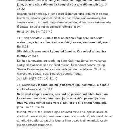
Jeesus ütleb: Nüüd on teilgi muretsemist, aga kui ma näen teid
jälle, on teie süda rõõmus ja keegi ei võta teie rõõmu teilt ära.
Jh
16,22
Issand! Hea on teada, et Sina oled tõotanud kuivatada meie pisarad,
kui oleme mitmesuguses kurvastuses siin vaenulikus maailmas. Kui
oleme eksinud, too meid tagasi enese juurde, sinna, kus saaksime olla
rõõmsad Sinus ja kus keegi meie rõõmu ei röövi.
Hs 11,14–20; 1Kr 7,25–40
14. Teisipäev
Meie Jumala käsi on heana kõigi peal, kes teda
otsivad, aga tema võim ja viha on kõigi vastu, kes tema hülgavad.
Esr 8,22
Siis ütles Jeesus neile kaheteistkümnele: Kas teiegi tahate ära
minna?
Jh 6,67
Kui hea ja turvaline on teada, et Sinu käsi, hea Jumal, on varjamas
alati ja kõikjal meid, kes me Sind otsime. Sellepärast saame meiegi
Siimon Peetruse kombel vastata: kelle juurde me läheme, Sinul on
igavese elu sõnad, sest Sina oled Jumala Püha!
Js 41,8–14(17–20); 1Kr 8,1–6
15. Kolmapäev
Issand, ole meie käsivars igal hommikul, ole meie
abi kitsikuse ajal.
Js 33,2
Need seal valgeis rüüdes, kes nad on ja kust nad tulid? Need on,
kes tulevad suurest viletsusest ja on oma rüüd pesnud ja oma
rüüd valgeks teinud Talle veres! Neil ei ole siis enam nälga ega
janu.
Ilm 7,13.14.16
Issand, meie ei tea, millised ajad ootavad meid ees, ehk ka kitsikuse
ajad, mil meie endi jõud meid enam kanda ei suuda. Õpeta meid olema
tänulikud headel aegadel ja lootma Sinu peale igal hommikul, ka siis,
kui ajad kitsaks muutuvad!