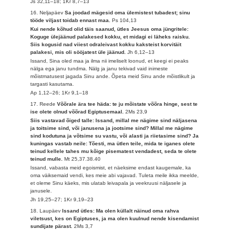
Js 32,11–18; 1Kr 8,7–13
16. Neljapäev
Sa joodad mägesid oma ülemistest tubadest; sinu
tööde viljast toidab ennast maa.
Ps 104,13
Kui nende kõhud olid täis saanud, ütles Jeesus oma jüngritele:
Koguge ülejäänud palakesed kokku, et midagi ei läheks raisku.
Siis kogusid nad viiest odraleivast kokku kaksteist korvitäit
palakesi, mis oli sööjatest üle jäänud.
Jh 6,12–13
Issand, Sina oled maa ja ilma nii imeliselt loonud, et keegi ei peaks
nälga ega janu tundma. Nälg ja janu tekivad vaid inimeste
mõistmatusest jagada Sinu ande. Õpeta meid Sinu ande mõistlikult ja
targasti kasutama.
Ap 1,12–26; 1Kr 9,1–18
17. Reede
Võõrale ära tee häda: te ju mõistate võõra hinge, sest te
ise olete olnud võõrad Egiptusemaal.
2Ms 23,9
Siis vastavad õiged talle: Issand, millal me nägime sind näljasena
ja toitsime sind, või janusena ja jootsime sind? Millal me nägime
sind kodutuna ja võtsime su vastu, või alasti ja riietasime sind? Ja
kuningas vastab neile: Tõesti, ma ütlen teile, mida te iganes olete
teinud kellele tahes mu kõige pisematest vendadest, seda te olete
teinud mulle.
Mt 25,37.38.40
Issand, vabasta meid egoismist, et näeksime endast kaugemale, ka
oma väiksemaid vendi, kes meie abi vajavad. Tuleta meile ikka meelde,
et oleme Sinu käeks, mis ulatab leivapala ja veekruusi näljasele ja
janusele.
Jh 19,25–27; 1Kr 9,19–23
18. Laupäev
Issand ütles: Ma olen küllalt näinud oma rahva
viletsust, kes on Egiptuses, ja ma olen kuulnud nende kisendamist
sundijate pärast.
2Ms 3,7