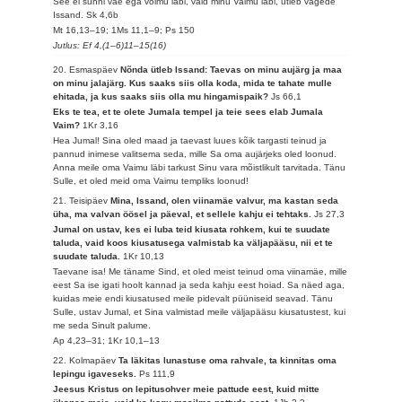
See ei sünni väe ega võimu läbi, vaid minu Vaimu läbi, ütleb vägede
Issand.
Sk 4,6b
Mt 16,13–19; 1Ms 11,1–9; Ps 150
Jutlus: Ef 4,(1–6)11–15(16)
20. Esmaspäev
Nõnda ütleb Issand: Taevas on minu aujärg ja maa
on minu jalajärg. Kus saaks siis olla koda, mida te tahate mulle
ehitada, ja kus saaks siis olla mu hingamispaik?
Js 66,1
Eks te tea, et te olete Jumala tempel ja teie sees elab Jumala
Vaim?
1Kr 3,16
Hea Jumal! Sina oled maad ja taevast luues kõik targasti teinud ja
pannud inimese valitsema seda, mille Sa oma aujärjeks oled loonud.
Anna meile oma Vaimu läbi tarkust Sinu vara mõistlikult tarvitada. Tänu
Sulle, et oled meid oma Vaimu templiks loonud!
21. Teisipäev
Mina, Issand, olen viinamäe valvur, ma kastan seda
üha, ma valvan öösel ja päeval, et sellele kahju ei tehtaks.
Js 27,3
Jumal on ustav, kes ei luba teid kiusata rohkem, kui te suudate
taluda, vaid koos kiusatusega valmistab ka väljapääsu, nii et te
suudate taluda.
1Kr 10,13
Taevane isa! Me täname Sind, et oled meist teinud oma viinamäe, mille
eest Sa ise igati hoolt kannad ja seda kahju eest hoiad. Sa näed aga,
kuidas meie endi kiusatused meile pidevalt püüniseid seavad. Tänu
Sulle, ustav Jumal, et Sina valmistad meile väljapääsu kiusatustest, kui
me seda Sinult palume.
Ap 4,23–31; 1Kr 10,1–13
22. Kolmapäev
Ta läkitas lunastuse oma rahvale, ta kinnitas oma
lepingu igaveseks.
Ps 111,9
Jeesus Kristus on lepitusohver meie pattude eest, kuid mitte