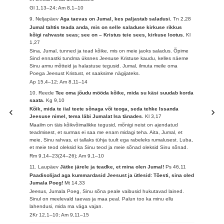
Gl 1,13–24; Am 8,1–10
9. Neljapäev
Aga taevas on Jumal, kes paljastab saladusi.
Tn 2,28
Jumal tahtis teada anda, mis on selle saladuse kirkuse rikkus
kõigi rahvaste seas; see on – Kristus teie sees, kirkuse lootus.
Kl
1,27
Sina, Jumal, tunned ja tead kõike, mis on meie jaoks saladus. Õpime
Sind ennastki tundma üksnes Jeesuse Kristuse kaudu, kelles näeme
Sinu armu mõtteid ja halastuse tegusid. Jumal, ilmuta meile oma
Poega Jeesust Kristust, et saaksime nägijateks.
Ap 15,4–12; Am 8,11–14
10. Reede
Tee oma jõudu mööda kõike, mida su käsi suudab korda
saata.
Kg 9,10
Kõik, mida te iial teete sõnaga või teoga, seda tehke Issanda
Jeesuse nimel, tema läbi Jumalat Isa tänades.
Kl 3,17
Maailm on täis kõikvõimalikke tegusid, mõnigi neist on ajendatud
teadmisest, et surmas ei saa me enam midagi teha. Aita, Jumal, et
meie, Sinu rahvas, ei tallaks tühja tuult ega rabeleks rumalusest. Luba,
et meie teod oleksid ka Sinu teod ja meie sõnad oleksid Sinu sõnad.
Rm 9,14–23(24–26); Am 9,1–10
11. Laupäev
Jätke järele ja teadke, et mina olen Jumal!
Ps 46,11
Paadisolijad aga kummardasid Jeesust ja ütlesid: Tõesti, sina oled
Jumala Poeg!
Mt 14,33
Jeesus, Jumala Poeg, Sinu sõna peale vaibusid hukutavad lained.
Sinul on meelevald taevas ja maa peal. Palun too ka minu ellu
lahendusi, mida ma väga vajan.
2Kr 12,1–10; Am 9,11–15