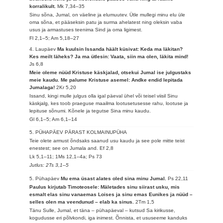
korralikult.
Mk 7,34–35
Sinu sõna, Jumal, on väeline ja elumuutev. Ütle mullegi minu elu üle
oma sõna, et pääseksin patu ja surma ahelatest ning oleksin vaba
usus ja armastuses teenima Sind ja oma ligimest.
Fl 2,1–5; Am 5,18–27
4. Laupäev
Ma kuulsin Issanda häält küsivat: Keda ma läkitan?
Kes meilt läheks? Ja ma ütlesin: Vaata, siin ma olen, läkita mind!
Js 6,8
Meie oleme nüüd Kristuse käskjalad, otsekui Jumal ise julgustaks
meie kaudu. Me palume Kristuse asemel: Andke endid lepitada
Jumalaga!
2Kr 5,20
Issand, kingi mulle julgus olla igal päeval ühel või teisel viisil Sinu
käskjalg, kes toob praeguse maailma lootusetusesse rahu, lootuse ja
lepituse sõnumi. Kõnele ja tegutse Sina minu kaudu.
Gl 6,1–5; Am 6,1–14
5. PÜHAPÄEV PÄRAST KOLMAINUPÜHA
Teie olete armust õndsaks saanud usu kaudu ja see pole mitte teist
enestest; see on Jumala and.
Ef 2,8
Lk 5,1–11; 1Ms 12,1–4a; Ps 73
Jutlus: 2Ts 3,1–5
5. Pühapäev
Mu ema üsast alates oled sina minu Jumal.
Ps 22,11
Paulus kirjutab Timoteosele: Mäletades sinu siirast usku, mis
esmalt elas sinu vanaemas Loises ja sinu emas Eunikes ja nüüd –
selles olen ma veendunud – elab ka sinus.
2Tm 1,5
Tänu Sulle, Jumal, et täna – pühapäeval – kutsud Sa kirikusse,
kogudusse eri põlvkondi, iga inimest. Õnnista, et ususeeme kanduks