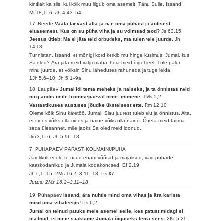
kindlalt ka siis, kui kõik muu liigub oma asemelt. Tänu Sulle, Issand!
Mt 18,1–6; Jh 4,43–54
17. Reede
Vaata taevast alla ja näe oma pühast ja aulisest
eluasemest. Kus on su püha viha ja su võimsad teod?
Js 63,15
Jeesus ütleb: Ma ei jäta teid orbudeks, ma tulen teie juurde.
Jh
14,18
Tunnistan, Issand, et mõnigi kord kerkib mu hinge küsimus: Jumal, kus
Sa oled? Ära jäta meid iialgi maha, hoia meid õigel teel. Tule palun
minu juurde, et võiksin Sinu läheduses rahuneda ja tuge leida.
1Jh 5,6–10; Jh 5,1–9a
18. Laupäev
Jumal lõi tema meheks ja naiseks, ja ta õnnistas neid
ning andis neile loomisepäeval nime: inimene.
1Ms 5,2
Vastastikuses austuses jõudke üksteisest ette.
Rm 12,10
Oleme kõik Sinu kätetöö, Jumal. Sinu juurest tuleb elu ja õnnistus. Aita,
et mees võiks olla mees ja naine võiks olla naine. Õpeta meid täitma
seda ülesannet, mille jaoks Sa oled meid loonud.
Ilm 3,1–6; Jh 5,9b–18
7. PÜHAPÄEV PÄRAST KOLMAINUPÜHA
Järelikult ei ole te nüüd enam võõrad ja majalised, vaid pühade
kaaskodanikud ja Jumala kodakondsed.
Ef 2,19
Jh 6,1–15; 2Ms 16,2–3.11–18; Ps 87
Jutlus: 2Ms 16,2–3.11–18
19. Pühapäev
Issand, ära nuhtle mind oma vihas ja ära karista
mind oma vihaleegis!
Ps 6,2
Jumal on teinud patuks meie asemel selle, kes patust midagi ei
teadnud, et meie saaksime Jumala õiguseks tema sees.
2Kr 5,21