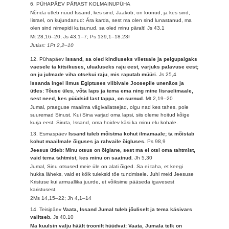
6. PÜHAPÄEV PÄRAST KOLMAINUPÜHA
Nõnda ütleb nüüd Issand, kes sind, Jaakob, on loonud, ja kes sind,
Iisrael, on kujundanud: Ära karda, sest ma olen sind lunastanud, ma
olen sind nimepidi kutsunud, sa oled minu päralt!
Js 43,1
Mt 28,16–20; Js 43,1–7; Ps 139,1–18.23f
Jutlus: 1Pt 2,2–10
12. Pühapäev
Issand, sa oled kindluseks viletsale ja pelgupaigaks
vaesele ta kitsikuses, ulualuseks raju eest, varjuks palavuse eest;
on ju julmade viha otsekui raju, mis raputab müüri.
Js 25,4
Issanda ingel ilmus Egiptuses viibivale Joosepile unenäos ja
ütles: Tõuse üles, võta laps ja tema ema ning mine Iisraelimaale,
sest need, kes püüdsid last tappa, on surnud.
Mt 2,19–20
Jumal, praeguse maailma vägivallatsejad, olgu nad kes tahes, pole
suuremad Sinust. Kui Sina varjad oma lapsi, siis oleme hoitud kõige
kurja eest. Siruta, Issand, oma hoidev käsi ka minu elu kohale.
13. Esmaspäev
Issand tuleb mõistma kohut ilmamaale; ta mõistab
kohut maailmale õiguses ja rahvaile õigluses.
Ps 98,9
Jeesus ütleb: Minu otsus on õiglane, sest ma ei otsi oma tahtmist,
vaid tema tahtmist, kes minu on saatnud.
Jh 5,30
Jumal, Sinu otsused meie üle on alati õiged. Sa ei taha, et keegi
hukka läheks, vaid et kõik tuleksid tõe tundmisele. Juhi meid Jeesuse
Kristuse kui armuallika juurde, et võiksime pääseda igavesest
karistusest.
2Ms 14,15–22; Jh 4,1–14
14. Teisipäev
Vaata, Issand Jumal tuleb jõuliselt ja tema käsivars
valitseb.
Js 40,10
Ma kuulsin valju häält troonilt hüüdvat: Vaata, Jumala telk on