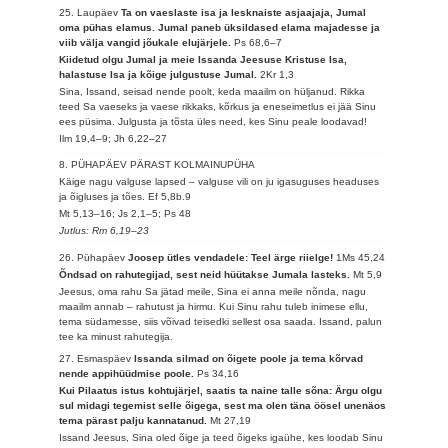
25. Laupäev
Ta on vaeslaste isa ja lesknaiste asjaajaja, Jumal
oma pühas elamus. Jumal paneb üksildased elama majadesse ja
viib välja vangid jõukale elujärjele.
Ps 68,6–7
Kiidetud olgu Jumal ja meie Issanda Jeesuse Kristuse Isa,
halastuse Isa ja kõige julgustuse Jumal.
2Kr 1,3
Sina, Issand, seisad nende poolt, keda maailm on hüljanud. Rikka
teed Sa vaeseks ja vaese rikkaks, kõrkus ja eneseimetlus ei jää Sinu
ees püsima. Julgusta ja tõsta üles need, kes Sinu peale loodavad!
Ilm 19,4–9; Jh 6,22–27
8. PÜHAPÄEV PÄRAST KOLMAINUPÜHA
Käige nagu valguse lapsed – valguse vili on ju igasuguses headuses
ja õigluses ja tões.
Ef 5,8b.9
Mt 5,13–16; Js 2,1–5; Ps 48
Jutlus: Rm 6,19–23
26. Pühapäev
Joosep ütles vendadele: Teel ärge riielge!
1Ms 45,24
Õndsad on rahutegijad, sest neid hüütakse Jumala lasteks.
Mt 5,9
Jeesus, oma rahu Sa jätad meile, Sina ei anna meile nõnda, nagu
maailm annab – rahutust ja hirmu. Kui Sinu rahu tuleb inimese ellu,
tema südamesse, siis võivad teisedki sellest osa saada. Issand, palun
tee ka minust rahutegija.
27. Esmaspäev
Issanda silmad on õigete poole ja tema kõrvad
nende appihüüdmise poole.
Ps 34,16
Kui Pilaatus istus kohtujärjel, saatis ta naine talle sõna: Ärgu olgu
sul midagi tegemist selle õigega, sest ma olen täna öösel unenäos
tema pärast palju kannatanud.
Mt 27,19
Issand Jeesus, Sina oled õige ja teed õigeks igaühe, kes loodab Sinu