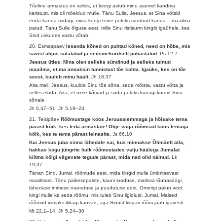
Tõeline armastus on selles, et keegi astub minu asemel kandma
karistust, mis oli mõeldud mulle. Tänu Sulle, Jeesus, et Sina võtsid
enda kanda midagi, mida keegi teine poleks suutnud kanda – maailma
patud. Tänu Sulle õiguse eest, mille Sinu ristisurm kingib igaühele, kes
Sind uskudes vastu võtab.
20. Esmaspäev
Issanda kõned on puhtad kõned, need on hõbe, mis
savist ahjus sulatatud ja seitsmekordselt puhastatud.
Ps 12,7
Jeesus ütles: Mina olen selleks sündinud ja selleks tulnud
maailma, et ma annaksin tunnistust tõe kohta. Igaüks, kes on tõe
seest, kuuleb minu häält.
Jh 18,37
Aita meil, Jeesus, kuulda Sinu tõe sõna, seda mõista, vastu võtta ja
selles elada. Aita, et meie kõrvad ja süda poleks kunagi kurdid Sinu
sõnale.
Jh 6,47–51; Jh 5,19–23
21. Teisipäev
Rõõmustage koos Jeruusalemmaga ja hõisake tema
pärast kõik, kes teda armastate! Olge väga rõõmsad koos temaga
kõik, kes te tema pärast leinasite.
Js 66,10
Kui Jeesus juba sinna lähedale sai, kus minnakse Õlimäelt alla,
hakkas kogu jüngrite hulk rõõmustades valju häälega Jumalat
kiitma kõigi vägevate tegude pärast, mida nad olid näinud.
Lk
19,37
Tänan Sind, Jumal, rõõmude eest, mida kingid mulle ümbritsevast
maailmast. Tänu päikesepaiste, kauni looduse, maitsva lõunasöögi,
lähedase inimese naeratuse ja puudutuse eest. Ometigi palun veel:
kingi mulle ka seda rõõmu, mis tuleb Sinu ligiolust, Jumal. Maised
rõõmud viimaks ikkagi kaovad, aga Sinust kiirgav rõõm jääb igavesti.
Mt 22,1–14; Jh 5,24–30