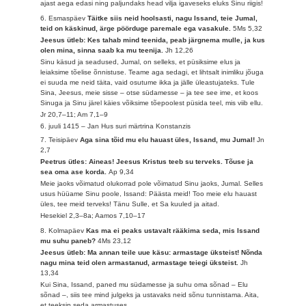
ajast aega edasi ning paljundaks head vilja igaveseks eluks Sinu riigis!
6. Esmaspäev
Täitke siis neid hoolsasti, nagu Issand, teie Jumal,
teid on käskinud, ärge pöörduge paremale ega vasakule.
5Ms 5,32
Jeesus ütleb: Kes tahab mind teenida, peab järgnema mulle, ja kus
olen mina, sinna saab ka mu teenija.
Jh 12,26
Sinu käsud ja seadused, Jumal, on selleks, et püsiksime elus ja
leiaksime tõelise õnnistuse. Teame aga sedagi, et lihtsalt inimliku jõuga
ei suuda me neid täita, vaid osutume ikka ja jälle üleastujateks. Tule
Sina, Jeesus, meie sisse – otse südamesse – ja tee see ime, et koos
Sinuga ja Sinu järel käies võiksime tõepoolest püsida teel, mis viib ellu.
Jr 20,7–11; Am 7,1–9
6. juuli 1415 – Jan Hus suri märtrina Konstanzis
7. Teisipäev
Aga sina tõid mu elu hauast üles, Issand, mu Jumal!
Jn
2,7
Peetrus ütles: Aineas! Jeesus Kristus teeb su terveks. Tõuse ja
sea oma ase korda.
Ap 9,34
Meie jaoks võimatud olukorrad pole võimatud Sinu jaoks, Jumal. Selles
usus hüüame Sinu poole, Issand: Päästa meid! Too meie elu hauast
üles, tee meid terveks! Tänu Sulle, et Sa kuuled ja aitad.
Hesekiel 2,3–8a; Aamos 7,10–17
8. Kolmapäev
Kas ma ei peaks ustavalt rääkima seda, mis Issand
mu suhu paneb?
4Ms 23,12
Jeesus ütleb: Ma annan teile uue käsu: armastage üksteist! Nõnda
nagu mina teid olen armastanud, armastage teiegi üksteist.
Jh
13,34
Kui Sina, Issand, paned mu südamesse ja suhu oma sõnad – Elu
sõnad –, siis tee mind julgeks ja ustavaks neid sõnu tunnistama. Aita,
et teeksin seda armastuses.