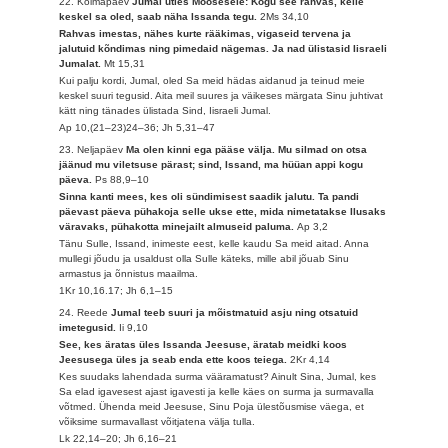
22. Kolmapäev
Jumal ütles Moosesele: Kogu see rahvas, kelle
keskel sa oled, saab näha Issanda tegu.
2Ms 34,10
Rahvas imestas, nähes kurte rääkimas, vigaseid tervena ja
jalutuid kõndimas ning pimedaid nägemas. Ja nad ülistasid Iisraeli
Jumalat.
Mt 15,31
Kui palju kordi, Jumal, oled Sa meid hädas aidanud ja teinud meie
keskel suuri tegusid. Aita meil suures ja väikeses märgata Sinu juhtivat
kätt ning tänades ülistada Sind, Iisraeli Jumal.
Ap 10,(21–23)24–36; Jh 5,31–47
23. Neljapäev
Ma olen kinni ega pääse välja. Mu silmad on otsa
jäänud mu viletsuse pärast; sind, Issand, ma hüüan appi kogu
päeva.
Ps 88,9–10
Sinna kanti mees, kes oli sündimisest saadik jalutu. Ta pandi
päevast päeva pühakoja selle ukse ette, mida nimetatakse Ilusaks
väravaks, pühakotta minejailt almuseid paluma.
Ap 3,2
Tänu Sulle, Issand, inimeste eest, kelle kaudu Sa meid aitad. Anna
mullegi jõudu ja usaldust olla Sulle käteks, mille abil jõuab Sinu
armastus ja õnnistus maailma.
1Kr 10,16.17; Jh 6,1–15
24. Reede
Jumal teeb suuri ja mõistmatuid asju ning otsatuid
imetegusid.
Ii 9,10
See, kes äratas üles Issanda Jeesuse, äratab meidki koos
Jeesusega üles ja seab enda ette koos teiega.
2Kr 4,14
Kes suudaks lahendada surma vääramatust? Ainult Sina, Jumal, kes
Sa elad igavesest ajast igavesti ja kelle käes on surma ja surmavalla
võtmed. Ühenda meid Jeesuse, Sinu Poja ülestõusmise väega, et
võiksime surmavallast võitjatena välja tulla.
Lk 22,14–20; Jh 6,16–21