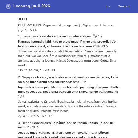
Loosung juuli 2026
Info
Seaded
JUULI
KUU LOOSUNG: Õigus voolaku nagu vesi ja õiglus nagu kuivamatu
jõgi.
Am 5,24
1. Kolmapäev
Issanda kartus on tunnetuse algus.
Õp 1,7
Katsuge iseendid läbi, kas te olete usus! Pange end proovile! Või
te ei tunne endast, et Jeesus Kristus on teie sees?
2Kr 13,5
Jumal, ma ise ei suuda end alati õigesti näha. Sina aga tead, kas olen
täna elu- või valuteel. Ärata minus tõelist tarkust, jumalakartust ja
armastust, usku ja lootust. Kristus Jeesus, ela minu sees, õpeta Sina
mind.
1Kr 12,19–26; Am 4,1–13
2. Neljapäev
Issand, ära hukka oma rahvast ja oma pärisosa, kelle
sa oled lunastanud oma suurusega!
5Ms 9,26
Ingel ütles Joosepile: Maarja toob ilmale poja ning sina paned talle
nimeks Jeesus, sest tema päästab oma rahva nende pattudest.
Mt
1,21
Jumal, palvetame täna eriti Eestimaa ja meie rahva pärast. Ära hukka
meid, kuigi oleksime oma jumalateotuste tõttu selle väärilised. Päästa
meid pattudest, halasta meie peale!
Ap 4,32–37; Am 5,1–17
3. Reede
Issand ütles, ja nõnda see sai; tema käskis, ja see tuli
esile.
Ps 33,9
Jeesus ütles kurdile: "Effata!", see on "Avane!" ja ta kõrvad
avanesid kohe ja ta keelekütke pääses valla ning ta rääkis