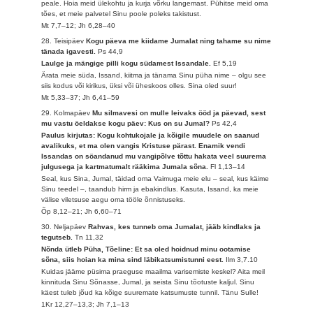
peale. Hoia meid ülekohtu ja kurja võrku langemast. Pühitse meid oma
tões, et meie palvetel Sinu poole poleks takistust.
Mt 7,7–12; Jh 6,28–40
28. Teisipäev
Kogu päeva me kiidame Jumalat ning tahame su nime
tänada igavesti.
Ps 44,9
Laulge ja mängige pilli kogu südamest Issandale.
Ef 5,19
Ärata meie süda, Issand, kiitma ja tänama Sinu püha nime – olgu see
siis kodus või kirikus, üksi või üheskoos olles. Sina oled suur!
Mt 5,33–37; Jh 6,41–59
29. Kolmapäev
Mu silmavesi on mulle leivaks ööd ja päevad, sest
mu vastu öeldakse kogu päev: Kus on su Jumal?
Ps 42,4
Paulus kirjutas: Kogu kohtukojale ja kõigile muudele on saanud
avalikuks, et ma olen vangis Kristuse pärast. Enamik vendi
Issandas on söandanud mu vangipõlve tõttu hakata veel suurema
julgusega ja kartmatumalt rääkima Jumala sõna.
Fl 1,13–14
Seal, kus Sina, Jumal, täidad oma Vaimuga meie elu – seal, kus käime
Sinu teedel –, taandub hirm ja ebakindlus. Kasuta, Issand, ka meie
välise viletsuse aegu oma tööle õnnistuseks.
Õp 8,12–21; Jh 6,60–71
30. Neljapäev
Rahvas, kes tunneb oma Jumalat, jääb kindlaks ja
tegutseb.
Tn 11,32
Nõnda ütleb Püha, Tõeline: Et sa oled hoidnud minu ootamise
sõna, siis hoian ka mina sind läbikatsumistunni eest.
Ilm 3,7.10
Kuidas jääme püsima praeguse maailma varisemiste keskel? Aita meil
kinnituda Sinu Sõnasse, Jumal, ja seista Sinu tõotuste kaljul. Sinu
käest tuleb jõud ka kõige suuremate katsumuste tunnil. Tänu Sulle!
1Kr 12,27–13,3; Jh 7,1–13