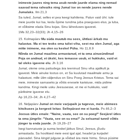
inimeste juures ning tema asub nende juurde elama ning nemad
saavad tema rahvaiks ning Jumal ise on nende juures nende
Jumalaks.
Ilm 21,3
Sa tuled, Jumal, selles ei pea keegi kahtlema. Palun vaid üht: tule
meie juurde kui Isa, keda õpime tundma juba praeguses elus, ja luba,
et võiksime elada Sinu kojas, Sinu läheduses igavesti.
1Ms 32,23–32(33); Jh 4,15–26
15. Kolmapäev
Mu süda muutub mu sees, ühtlasi ärkab mu
halastus. Ma ei tee teoks oma tulist viha, sest ma olen Jumal, aga
mitte inimene, ma olen su keskel Püha.
Ho 11,8.9
Nõnda on Jumal maailma armastanud, et ta oma ainusündinud
Poja on andnud, et ükski, kes temasse usub, ei hukkuks, vaid et
tal oleks igavene elu.
Jh 3,16
Jumal, oleme oma pattudega ära teeninud Sinu viha ajalikult ja
igavesti. Meie ainuke lootus on, et Sa kuulutad maailmale armu ja
halastust, mille ülim väljendus on Sinu Poeg Jeesus Kristus. Tema sai
meie, inimeste sarnaseks ja võttis enesele karistuse, mida pidime
kandma. Kingi meile usku Jeesusesse, et me ei hukkuks, vaid
päriksime igavese elu.
Ap 16,23–34; Jh 4,27–42
16. Neljapäev
Jumal on meie varjupaik ja tugevus, meie abimees
kitsikuses ja kergesti leitav. Sellepärast me ei karda.
Ps 46,2–3
Jeesus ütles emale: "Naine, vaata, see on su poeg!" Seejärel ütles
ta oma jüngrile: "Vaata, see on su ema!" Ja selsamal tunnil võttis
jünger ta enda juurde.
Jh 19,26–27
Isegi kannatuste ja surma keskel jätkus Sinul, Jeesus, jõudu
armastada. Sa hoolitsed meie eest igal ajal, headel ja kurjadel
päevadel. Sina kingid julguse ja võidad ära meie hirmu. Sinus püsime