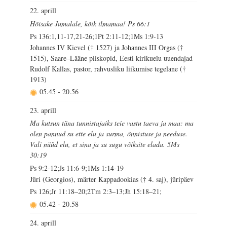
22. aprill
Hõisake Jumalale, kõik ilmamaa! Ps 66:1
Ps 136:1,11-17,21-26;1Pt 2:11-12;1Ms 1:9-13
Johannes IV Kievel († 1527) ja Johannes III Orgas (†
1515), Saare–Lääne piiskopid, Eesti kirikuelu uuendajad
Rudolf Kallas, pastor, rahvusliku liikumise tegelane (†
1913)
05.45
-
20.56
23. aprill
Ma kutsun täna tunnistajaiks teie vastu taeva ja maa: ma
olen pannud su ette elu ja surma, õnnistuse ja needuse.
Vali nüüd elu, et sina ja su sugu võiksite elada. 5Ms
30:19
Ps 9:2-12;Js 11:6-9;1Ms 1:14-19
Jüri (Georgios), märter Kappadookias († 4. saj), jüripäev
Ps 126;Jr 11:18–20;2Tm 2:3–13;Jh 15:18–21;
05.42
-
20.58
24. aprill