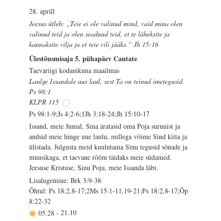
28. aprill
Jeesus ütleb: „Teie ei ole valinud mind, vaid mina olen
valinud teid ja olen seadnud teid, et te läheksite ja
kannaksite vilja ja et teie vili jääks.“ Jh 15:16
Ülestõusmisaja 5. pühapäev Cantate
Taevariigi kodanikuna maailmas
Laulge Issandale uus laul, sest Ta on teinud imetegusid.
Ps 98:1
KLPR 115
Ps 98:1-9;Js 4:2-6;1Jh 3:18-24;Jh 15:10-17
Issand, meie Jumal, Sina äratasid oma Poja surnuist ja
andsid meie hinge uue laulu, millega võime Sind kiita ja
ülistada. Julgusta meid kuulutama Sinu tegusid sõnade ja
muusikaga, et taevane rõõm täidaks meie südamed.
Jeesuse Kristuse, Sinu Poja, meie Issanda läbi.
Lisalugemine: Brk 3:9-38
Õhtul: Ps 18:2,8-17;2Ms 15:1-11,19-21;Ps 18:2,8-17;Õp
8:22-32
05.28
-
21.10