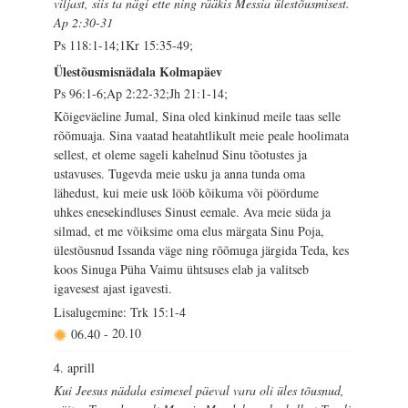
viljast, siis ta nägi ette ning rääkis Messia ülestõusmisest.
Ap 2:30-31
Ps 118:1-14;1Kr 15:35-49;
Ülestõusmisnädala Kolmapäev
Ps 96:1-6;Ap 2:22-32;Jh 21:1-14;
Kõigeväeline Jumal, Sina oled kinkinud meile taas selle
rõõmuaja. Sina vaatad heatahtlikult meie peale hoolimata
sellest, et oleme sageli kahelnud Sinu tõotustes ja
ustavuses. Tugevda meie usku ja anna tunda oma
lähedust, kui meie usk lööb kõikuma või pöördume
uhkes enesekindluses Sinust eemale. Ava meie süda ja
silmad, et me võiksime oma elus märgata Sinu Poja,
ülestõusnud Issanda väge ning rõõmuga järgida Teda, kes
koos Sinuga Püha Vaimu ühtsuses elab ja valitseb
igavesest ajast igavesti.
Lisalugemine: Trk 15:1-4
06.40
-
20.10
4. aprill
Kui Jeesus nädala esimesel päeval vara oli üles tõusnud,