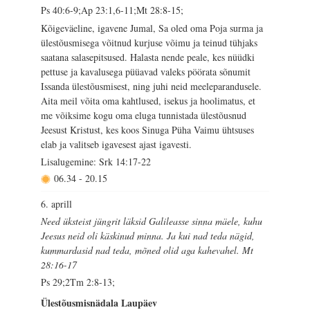
Ps 40:6-9;Ap 23:1,6-11;Mt 28:8-15;
Kõigeväeline, igavene Jumal, Sa oled oma Poja surma ja
ülestõusmisega võitnud kurjuse võimu ja teinud tühjaks
saatana salasepitsused. Halasta nende peale, kes nüüdki
pettuse ja kavalusega püüavad valeks pöörata sõnumit
Issanda ülestõusmisest, ning juhi neid meeleparandusele.
Aita meil võita oma kahtlused, isekus ja hoolimatus, et
me võiksime kogu oma eluga tunnistada ülestõusnud
Jeesust Kristust, kes koos Sinuga Püha Vaimu ühtsuses
elab ja valitseb igavesest ajast igavesti.
Lisalugemine: Srk 14:17-22
06.34
-
20.15
6. aprill
Need üksteist jüngrit läksid Galileasse sinna mäele, kuhu
Jeesus neid oli käskinud minna. Ja kui nad teda nägid,
kummardasid nad teda, mõned olid aga kahevahel. Mt
28:16-17
Ps 29;2Tm 2:8-13;
Ülestõusmisnädala Laupäev