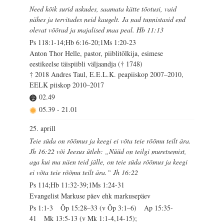
Need kõik surid uskudes, saamata kätte tõotusi, vaid
nähes ja tervitades neid kaugelt. Ja nad tunnistasid end
olevat võõrad ja majalised maa peal. Hb 11:13
Ps 118:1-14;Hb 6:16-20;1Ms 1:20-23
Anton Thor Helle, pastor, piiblitõlkija, esimese
eestikeelse täispiibli väljaandja († 1748)
† 2018 Andres Taul, E.E.L.K. peapiiskop 2007–2010,
EELK piiskop 2010–2017
02.49
05.39
-
21.01
25. aprill
Teie süda on rõõmus ja keegi ei võta teie rõõmu teilt ära.
Jh 16:22 või Jeesus ütleb: „Nüüd on teilgi muretsemist,
aga kui ma näen teid jälle, on teie süda rõõmus ja keegi
ei võta teie rõõmu teilt ära.“ Jh 16:22
Ps 114;Hb 11:32-39;1Ms 1:24-31
Evangelist Markuse päev ehk markusepäev
Ps 1:1-3 Õp 15:28–33 (v Õp 3:1–6) Ap 15:35-
41 Mk 13:5-13 (v Mk 1:1-4,14-15);