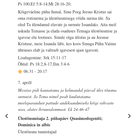
Ps 100;Ef 5:8-14;Mt 28:16-20;
Kõigeväeline püha Jumal, Sinu Poeg Jeesus Kristus sai
oma ristisurma ja ülestõusmisega võidu surma üle. Sa
oled Ta ülendanud elavate ja surnute Issandaks. Aita meil
uskuda Temasse ja elada osaduses Temaga ülestõusmise ja
igavese elu lootuses. Sinule olgu ülistus ja au Jeesuse
Kristuse, meie Issanda läbi, kes koos Sinuga Püha Vaimu
ühtsuses elab ja valitseb igavesest ajast igavesti.
Lisalugemine: Srk 15:11-17
Õhtul: Ps 18:2,8-17;Ilm 3:4-6
06.31
-
20.17
7. aprill
Messias pidi kannatama ja kolmandal päeval üles tõusma
surnuist. Ja Tema nimel peab kuulutatama
meeleparandust pattude andeksandmiseks kõigi rahvaste
seas, alates Jeruusalemmast. Lk 24:46-47
Ülestõusmisaja 2. pühapäev Quasimodogeniti;
Dominica in albis
Ülestõusnu tunnistajad