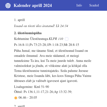
Kalender aprill 2024
Info
Seaded
1. aprill
Issand on tõesti üles äratatud! Lk 24:34
2. ülestõusmispüha
Kohtumine Ülestõusnuga
KLPR 110
Ps 16:8-11;Ps 73:23-28;1Pt 1:18-23;Mt 28:8-15
Püha Jumal, me täname Sind, et ülestõusnud Issand on
omadele ilmunud. Ava meie südamed, et meiegi
tunneksime Ta ära, kui Ta meie juurde tuleb. Anna meile
valmisolekut ja jõudu, et võiksime alati ja kõikjal olla
Tema ülestõusmise tunnistajateks. Seda palume Jeesuse
Kristuse, meie Issanda läbi, kes koos Sinuga Püha Vaimu
ühtsuses elab ja valitseb igavesest ajast igavesti.
Lisalugemine: Kml 51-90
Õhtul: Ps 136:1,11-17,21-26;Ap 13:32-39;
06.46
-
20.05
2. aprill