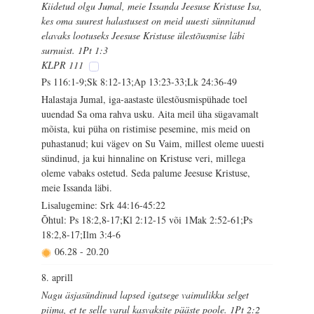
Kiidetud olgu Jumal, meie Issanda Jeesuse Kristuse Isa,
kes oma suurest halastusest on meid uuesti sünnitanud
elavaks lootuseks Jeesuse Kristuse ülestõusmise läbi
surnuist. 1Pt 1:3
KLPR 111
Ps 116:1-9;Sk 8:12-13;Ap 13:23-33;Lk 24:36-49
Halastaja Jumal, iga-aastaste ülestõusmispühade toel
uuendad Sa oma rahva usku. Aita meil üha sügavamalt
mõista, kui püha on ristimise pesemine, mis meid on
puhastanud; kui vägev on Su Vaim, millest oleme uuesti
sündinud, ja kui hinnaline on Kristuse veri, millega
oleme vabaks ostetud. Seda palume Jeesuse Kristuse,
meie Issanda läbi.
Lisalugemine: Srk 44:16-45:22
Õhtul: Ps 18:2,8-17;Kl 2:12-15 või 1Mak 2:52-61;Ps
18:2,8-17;Ilm 3:4-6
06.28
-
20.20
8. aprill
Nagu äsjasündinud lapsed igatsege vaimulikku selget
piima, et te selle varal kasvaksite pääste poole. 1Pt 2:2