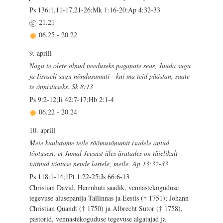
Ps 136:1,11-17,21-26;Mk 1:16-20;Ap 4:32-33
21.21
06.25
-
20.22
9. aprill
Nagu te olete olnud needuseks paganate seas, Juuda sugu
ja Iisraeli sugu nõndasamuti - kui ma teid päästan, saate
te õnnistuseks. Sk 8:13
Ps 9:2-12;Ii 42:7-17;Hb 2:1-4
06.22
-
20.24
10. aprill
Meie kuulutame teile rõõmusõnumit isadele antud
tõotusest, et Jumal Jeesust üles äratades on täielikult
täitnud tõotuse nende lastele, meile. Ap 13:32-33
Ps 118:1-14;1Pt 1:22-25;Js 66:6-13
Christian David, Herrnhuti saadik, vennastekoguduse
tegevuse alusepanija Tallinnas ja Eestis († 1751); Johann
Christian Quandt († 1750) ja Albrecht Sutor († 1758),
pastorid, vennastekoguduse tegevuse algatajad ja