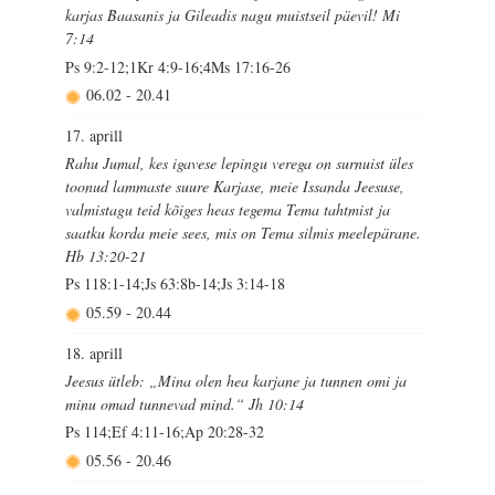
karjas Baasanis ja Gileadis nagu muistseil päevil! Mi
7:14
Ps 9:2-12;1Kr 4:9-16;4Ms 17:16-26
06.02
-
20.41
17. aprill
Rahu Jumal, kes igavese lepingu verega on surnuist üles
toonud lammaste suure Karjase, meie Issanda Jeesuse,
valmistagu teid kõiges heas tegema Tema tahtmist ja
saatku korda meie sees, mis on Tema silmis meelepärane.
Hb 13:20-21
Ps 118:1-14;Js 63:8b-14;Js 3:14-18
05.59
-
20.44
18. aprill
Jeesus ütleb: „Mina olen hea karjane ja tunnen omi ja
minu omad tunnevad mind.“ Jh 10:14
Ps 114;Ef 4:11-16;Ap 20:28-32
05.56
-
20.46