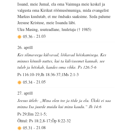
Issand, meie Jumal, ela oma Vaimuga meie keskel ja
valgusta oma Kirikut rõõmusõnumiga, mida evangelist
Markus kuulutab, et me õndsaks saaksime. Seda palume
Jeesuse Kristuse, meie Issanda läbi.
Uku Masing, usuteadlane, luuletaja († 1985)
05.36
-
21.03
26. aprill
Kes silmaveega külvavad, lõikavad hõiskamisega. Kes
minnes kõnnib nuttes, kui ta külviseemet kannab, see
tuleb ja hõiskab, kandes oma vihke. Ps 126:5-6
Ps 116:10-19;Jh 18:36-37;1Ms 2:1-3
05.34
-
21.05
27. aprill
Jeesus ütleb: „Mina olen tee ja tõde ja elu. Ükski ei saa
minna Isa juurde muidu kui minu kaudu.“ Jh 14:6
Ps 29;Ilm 22:1-5;
Õhtul: Ps 18:2,8-17;Õp 8:22-32
05.31
-
21.08