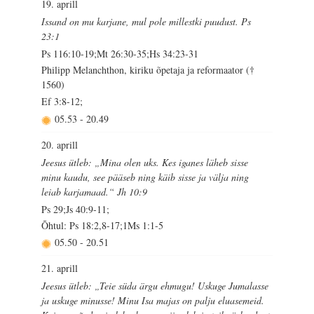
19. aprill
Issand on mu karjane, mul pole millestki puudust. Ps
23:1
Ps 116:10-19;Mt 26:30-35;Hs 34:23-31
Philipp Melanchthon, kiriku õpetaja ja reformaator (†
1560)
Ef 3:8-12;
05.53
-
20.49
20. aprill
Jeesus ütleb: „Mina olen uks. Kes iganes läheb sisse
minu kaudu, see pääseb ning käib sisse ja välja ning
leiab karjamaad.“ Jh 10:9
Ps 29;Js 40:9-11;
Õhtul: Ps 18:2,8-17;1Ms 1:1-5
05.50
-
20.51
21. aprill
Jeesus ütleb: „Teie süda ärgu ehmugu! Uskuge Jumalasse
ja uskuge minusse! Minu Isa majas on palju eluasemeid.