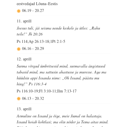
eestvedajad Lõuna–Eestis
06.19
-
20.27
11. aprill
Jeesus tuli, jäi seisma nende keskele ja ütles: „Rahu
teile!“ Jh 20:26
Ps 114;Ap 26:13-18;1Pt 2:1-5
06.16
-
20.29
12. aprill
Surma võrgud ümbritsesid mind, surmavalla ängistused
tabasid mind, ma sattusin ahastusse ja muresse. Aga ma
hüüdsin appi Issanda nime: „Oh Issand, päästa mu
hing!“ Ps 116:3-4
Ps 116:10-19;Fl 3:10-11;Ilm 7:13-17
06.13
-
20.32
13. aprill
Armuline on Issand ja õige, meie Jumal on halastaja.
Issand hoiab kohtlasi; ma olin nõder ja Tema aitas mind.