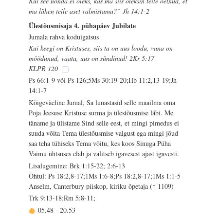
Kui see nõnda ei oleks, kas ma siis oleksin teile öelnud, et
ma lähen teile aset valmistama?“ Jh 14:1-2
Ülestõusmisaja 4. pühapäev Jubilate
Jumala rahva koduigatsus
Kui keegi on Kristuses, siis ta on uus loodu, vana on
möödunud, vaata, uus on sündinud! 2Kr 5:17
KLPR 120
Ps 66:1-9 või Ps 126;5Ms 30:19-20;Hb 11:2,13-19;Jh
14:1-7
Kõigeväeline Jumal, Sa lunastasid selle maailma oma
Poja Jeesuse Kristuse surma ja ülestõusmise läbi. Me
täname ja ülistame Sind selle eest, et mingi pimedus ei
suuda võita Tema ülestõusmise valgust ega mingi jõud
saa teha tühiseks Tema võitu, kes koos Sinuga Püha
Vaimu ühtsuses elab ja valitseb igavesest ajast igavesti.
Lisalugemine: Brk 1:15-22; 2:6-13
Õhtul: Ps 18:2,8-17;1Ms 1:6-8;Ps 18:2,8-17;1Ms 1:1-5
Anselm, Canterbury piiskop, kiriku õpetaja († 1109)
Trk 9:13-18;Rm 5:8-11;
05.48
-
20.53