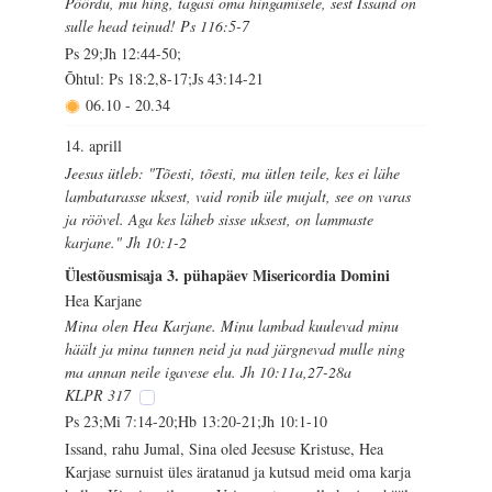
Pöördu, mu hing, tagasi oma hingamisele, sest Issand on
sulle head teinud! Ps 116:5-7
Ps 29;Jh 12:44-50;
Õhtul: Ps 18:2,8-17;Js 43:14-21
06.10
-
20.34
14. aprill
Jeesus ütleb: "Tõesti, tõesti, ma ütlen teile, kes ei lähe
lambatarasse uksest, vaid ronib üle mujalt, see on varas
ja röövel. Aga kes läheb sisse uksest, on lammaste
karjane." Jh 10:1-2
Ülestõusmisaja 3. pühapäev Misericordia Domini
Hea Karjane
Mina olen Hea Karjane. Minu lambad kuulevad minu
häält ja mina tunnen neid ja nad järgnevad mulle ning
ma annan neile igavese elu. Jh 10:11a,27-28a
KLPR 317
Ps 23;Mi 7:14-20;Hb 13:20-21;Jh 10:1-10
Issand, rahu Jumal, Sina oled Jeesuse Kristuse, Hea
Karjase surnuist üles äratanud ja kutsud meid oma karja