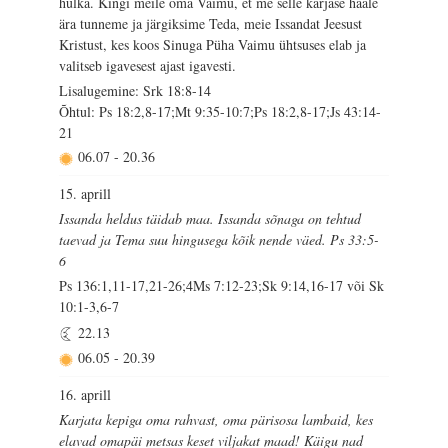
hulka. Kingi meile oma Vaimu, et me selle karjase hääle
ära tunneme ja järgiksime Teda, meie Issandat Jeesust
Kristust, kes koos Sinuga Püha Vaimu ühtsuses elab ja
valitseb igavesest ajast igavesti.
Lisalugemine: Srk 18:8-14
Õhtul: Ps 18:2,8-17;Mt 9:35-10:7;Ps 18:2,8-17;Js 43:14-
21
06.07
-
20.36
15. aprill
Issanda heldus täidab maa. Issanda sõnaga on tehtud
taevad ja Tema suu hingusega kõik nende väed. Ps 33:5-
6
Ps 136:1,11-17,21-26;4Ms 7:12-23;Sk 9:14,16-17 või Sk
10:1-3,6-7
22.13
06.05
-
20.39
16. aprill
Karjata kepiga oma rahvast, oma pärisosa lambaid, kes
elavad omapäi metsas keset viljakat maad! Käigu nad