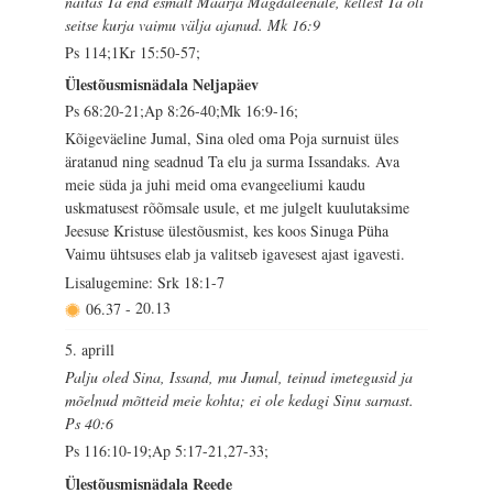
näitas Ta end esmalt Maarja Magdaleenale, kellest Ta oli
seitse kurja vaimu välja ajanud. Mk 16:9
Ps 114;1Kr 15:50-57;
Ülestõusmisnädala Neljapäev
Ps 68:20-21;Ap 8:26-40;Mk 16:9-16;
Kõigeväeline Jumal, Sina oled oma Poja surnuist üles
äratanud ning seadnud Ta elu ja surma Issandaks. Ava
meie süda ja juhi meid oma evangeeliumi kaudu
uskmatusest rõõmsale usule, et me julgelt kuulutaksime
Jeesuse Kristuse ülestõusmist, kes koos Sinuga Püha
Vaimu ühtsuses elab ja valitseb igavesest ajast igavesti.
Lisalugemine: Srk 18:1-7
06.37
-
20.13
5. aprill
Palju oled Sina, Issand, mu Jumal, teinud imetegusid ja
mõelnud mõtteid meie kohta; ei ole kedagi Sinu sarnast.
Ps 40:6
Ps 116:10-19;Ap 5:17-21,27-33;
Ülestõusmisnädala Reede