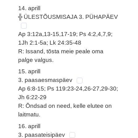
14. aprill
╬ ÜLESTÕUSMISAJA 3. PÜHAPÄEV
Ap 3:12a,13-15,17-19; Ps 4:2,4,7,9;
1Jh 2:1-5a; Lk 24:35-48
R: Issand, tõsta meie peale oma
palge valgus.
15. aprill
3. paasaesmaspäev
Ap 6:8-15; Ps 119:23-24,26-27,29-30;
Jh 6:22-29
R: Õndsad on need, kelle elutee on
laitmatu.
16. aprill
3. paasateisipäev