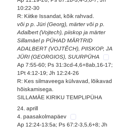
10:22-30
R: Kiitke Issandat, kõik rahvad.
või p p. Jüri (Georg), märter või p p.
Adalbert (Vojtech), piiskop ja märter
Sillamäel p PÜHAD MÄRTRID
ADALBERT (VOJTĚCH), PIISKOP, JA
JÜRI (GEORGIOS), SUURPÜHA
Ap 7:55-60; Ps 31:3cd-4,6+8ab,16-17;
1Pt 4:12-19; Jh 12:24-26
R: Kes silmaveega külvavad, lõikavad
hõiskamisega.
SILLAMÄE KIRIKU TEMPLIPÜHA
24. aprill
4. paasakolmapäev
Ap 12:24-13:5a; Ps 67:2-3,5,6+8; Jh