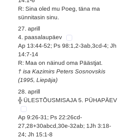
14:1-6
R: Sina oled mu Poeg, täna ma
sünnitasin sinu.
27. aprill
4. paasalaupäev
Ap 13:44-52; Ps 98:1,2-3ab,3cd-4; Jh
14:7-14
R: Maa on näinud oma Päästjat.
† isa Kazimirs Peters Sosnovskis
(1995, Liepāja)
28. aprill
╬ ÜLESTÕUSMISAJA 5. PÜHAPÄEV
Ap 9:26-31; Ps 22:26cd-
27,28+30abcd,30e-32ab; 1Jh 3:18-
24; Jh 15:1-8