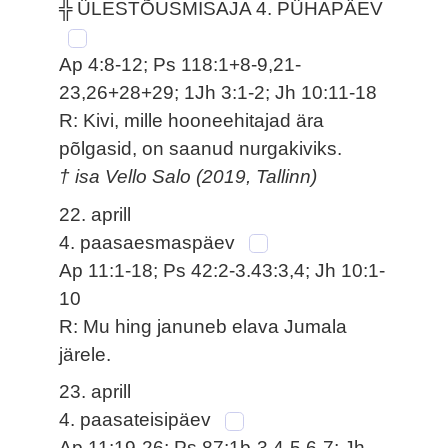
╬ ÜLESTÕUSMISAJA 4. PÜHAPÄEV
Ap 4:8-12; Ps 118:1+8-9,21-
23,26+28+29; 1Jh 3:1-2; Jh 10:11-18
R: Kivi, mille hooneehitajad ära
põlgasid, on saanud nurgakiviks.
† isa Vello Salo (2019, Tallinn)
22. aprill
4. paasaesmaspäev
Ap 11:1-18; Ps 42:2-3.43:3,4; Jh 10:1-
10
R: Mu hing januneb elava Jumala
järele.
23. aprill
4. paasateisipäev
Ap 11:19-26; Ps 87:1b-3,4-5,6-7; Jh