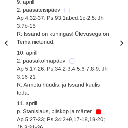
9. aprill
2. paasateisipäev
Ap 4:32-37; Ps 93:1abcd,1c-2,5; Jh
3:7b-15
R: Issand on kuningas! Ülevusega on
Tema riietunud.
10. aprill
2. paasakolmapäev
Ap 5:17-26; Ps 34:2-3,4-5,6-7,8-9; Jh
3:16-21
R: Armetu hüüdis, ja Issand kuulis
teda.
11. aprill
p. Stanislaus, piiskop ja märter
Ap 5:27-33; Ps 34:2+9,17-18,19-20;
Jh 3:31-36