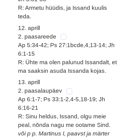
R: Armetu hüüdis, ja Issand kuulis
teda.
12. aprill
2. paasareede
Ap 5:34-42; Ps 27:1bcde,4,13-14; Jh
6:1-15
R: Ühte ma olen palunud Issandalt, et
ma saaksin asuda Issanda kojas.
13. aprill
2. paasalaupäev
Ap 6:1-7; Ps 33:1-2,4-5,18-19; Jh
6:16-21
R: Sinu heldus, Issand, olgu meie
peal, nõnda nagu me ootame Sind.
või p p. Martinus I, paavst ja märter