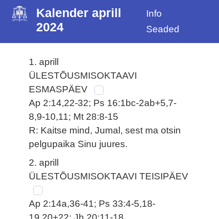
Kalender aprill
Info
2024
Seaded
1. aprill
ÜLESTÕUSMISOKTAAVI
ESMASPÄEV
Ap 2:14,22-32; Ps 16:1bc-2ab+5,7-
8,9-10,11; Mt 28:8-15
R: Kaitse mind, Jumal, sest ma otsin
pelgupaika Sinu juures.
2. aprill
ÜLESTÕUSMISOKTAAVI TEISIPÄEV
Ap 2:14a,36-41; Ps 33:4-5,18-
19,20+22; Jh 20:11-18