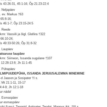
s 43:26-31, 45:1-16; Õp 21:23-22:4
. Neljapäev
. ev. Markus †63
 65:8-16;
s 46:1-7; Õp 23:15-24:5
. Reede
kmr. Vassiili ja õigl. Glafiira †322
 66:10-24;
s 49:33-50:26; Õp 31:8-32
. Laupäev
atsaruse laupäev
kmr. Siimeon, Issanda sugulane †107
 12:28-13:8; Jh 11:1-45
. Pühapäev
ALMIPUUDEPÜHA, ISSANDA JERUUSALEMMA MINEMINE
-d Jaason ja Sosipater †I s.
 Mt 21:1-11, 15-17
 4:4-9; Jh 12:1-18
ur nädal
. Esmaspäev
ur esmaspäev
ziki 9 mr-t: Teognid, Antipater, Teodot, Magnus jkk. †III s.