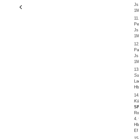
Js
1M
11
Pe
Js
1M
12
Pa
Js
1M
13
Su
La
Hb
14
Kü
SP
Ro
4.
Hb
Ef
15