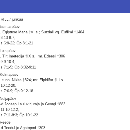
RILL / jürikuu
 Esmaspäev
. Egiptuse Maria †VI s.; Suzdali vg. Eufiimi †1404
 8:13-9:7;
s 6:9-22; Õp 8:1-21
 Teisipäev
. Tiit Imetegija †IX s.; mr. Edeesi †306
 9:9-10:4;
s 7:1-5; Õp 8:32-9:11
 Kolmapäev
. tunn. Nikita †824; mr. Elpidifor †III s.
 10:12-20;
s 7:6-9; Õp 9:12-18
 Neljapäev
-d Joosep Laulukirjutaja ja Georgi †883
 11:10-12:2;
s 7:11-8:3; Õp 10:1-22
 Reede
-d Teodul ja Agatopod †303