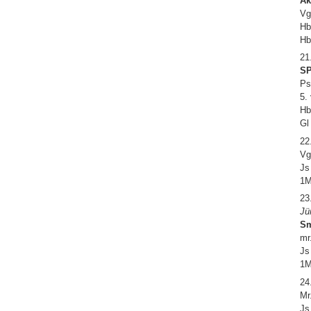
Ak
Vg
Hb
Hb
21
SP
Ps
5.
Hb
Gl
22
Vg
Js
1M
23
Jü
Sm
mr
Js
1M
24
Mr
Js