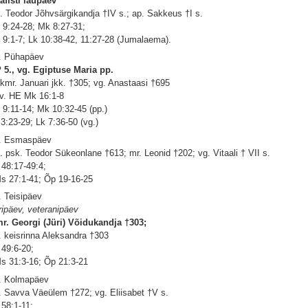
afisti laupäev
. Teodor Jõhvsärgikandja †IV s.; ap. Sakkeus †I s.
 9:24-28; Mk 8:27-31;
 9:1-7; Lk 10:38-42, 11:27-28 (Jumalaema).
. Pühapäev
 5., vg. Egiptuse Maria pp.
kmr. Januari jkk. †305; vg. Anastaasi †695
 v. HE Mk 16:1-8
 9:11-14; Mk 10:32-45 (pp.)
 3:23-29; Lk 7:36-50 (vg.)
. Esmaspäev
. psk. Teodor Sükeonlane †613; mr. Leonid †202; vg. Vitaali † VII s.
 48:17-49:4;
s 27:1-41; Õp 19-16-25
. Teisipäev
ripäev, veteranipäev
r. Georgi (Jüri) Võidukandja †303;
. keisrinna Aleksandra †303
 49:6-20;
s 31:3-16; Õp 21:3-21
. Kolmapäev
. Savva Väeülem †272; vg. Eliisabet †V s.
 58:1-11;