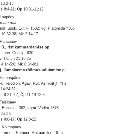
 13:2-13;
s 8:4-21; Õp 10:31-11:12
 Laupäev
rnute mäl.
nst. üpsk. Eutiiki †582; vg. Platoniida †308
 10:32-38; Mk 2:14-17
 Pühapäev
 3., ristikummardamise pp.
. tunn. Georgi †820
 v. HE Jh 21:15-25
 4:14-5:6; Mk 8:34-9:1
j. Jumalaema rõõmukuulutamise p.
 Esmaspäev
-d Herodion, Agav, Ruf, Asinkrit jt. †I s.
 14:24-32;
s 8:21-9:7; Õp 11:19-12:6
 Teisipäev
. Eupsiiki †362; vgmr. Vadim †376
 25:1-9;
s 9:8-17; Õp 12:8-22
. Kolmapäev
. Terenti, Pompei, Makaari jkk. †III s.