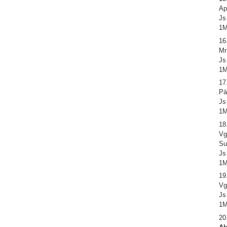
Ap
Js
1M
16
Mr
Js
1M
17
Pä
Js
1M
18
Vg
Su
Js
1M
19
Vg
Js
1M
20