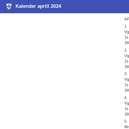
Kalender aprill 2024
AP
1.
Vg
Js
1M
2.
Vg
Js
1M
3.
Vg
Js
1M
4.
Vg
Js
1M
5.
Mr