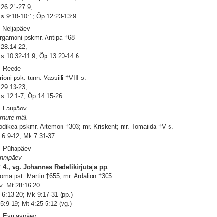
 26:21-27:9;
s 9:18-10:1; Õp 12:23-13:9
. Neljapäev
rgamoni pskmr. Antipa †68
 28:14-22;
s 10:32-11:9; Õp 13:20-14:6
. Reede
rioni psk. tunn. Vassiili †VIII s.
 29:13-23;
s 12.1-7; Õp 14:15-26
. Laupäev
rnute mäl.
odikea pskmr. Artemon †303; mr. Kriskent; mr. Tomaiida †V s.
 6:9-12; Mk 7:31-37
. Pühapäev
nnipäev
 4., vg. Johannes Redelikirjutaja pp.
oma pst. Martin †655; mr. Ardalion †305
 v. Mt 28:16-20
 6:13-20; Mk 9:17-31 (pp.)
 5:9-19; Mt 4:25-5:12 (vg.)
. Esmaspäev