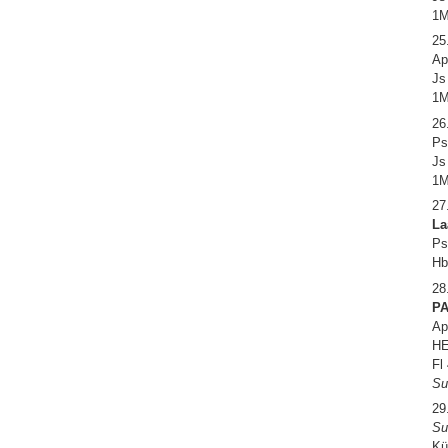
1M
25
Ap
Js
1M
26
Ps
Js
1M
27
La
Ps
Hb
28
P
Ap
HE
Fl
Su
29
Su
Kü