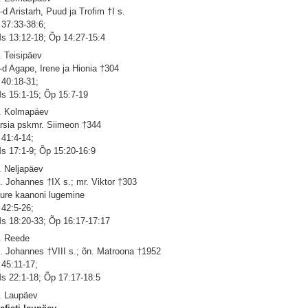
-d Aristarh, Puud ja Trofim †I s.
 37:33-38:6;
s 13:12-18; Õp 14:27-15:4
. Teisipäev
-d Agape, Irene ja Hionia †304
 40:18-31;
s 15:1-15; Õp 15:7-19
. Kolmapäev
rsia pskmr. Siimeon †344
 41:4-14;
s 17:1-9; Õp 15:20-16:9
. Neljapäev
. Johannes †IX s.; mr. Viktor †303
ure kaanoni lugemine
 42:5-26;
s 18:20-33; Õp 16:17-17:17
. Reede
. Johannes †VIII s.; õn. Matroona †1952
 45:11-17;
s 22:1-18; Õp 17:17-18:5
. Laupäev