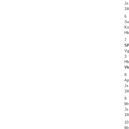
Js
1M
6.
Su
Ko
Hb
7.
SP
Vg
3.
Hb
Vk
8.
Ap
Js
1M
9.
Mr
Js
1M
10
Mr