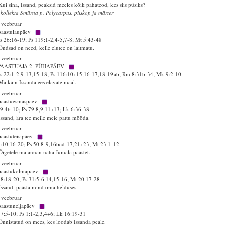
Kui sina, Issand, peaksid meeles kõik pahateod, kes siis püsiks?
 kollekta Smürna p. Polycarpus, piiskop ja märter
 veebruar
paastulaupäev
 26:16-19; Ps 119:1-2,4-5,7-8; Mt 5:43-48
Õndsad on need, kelle elutee on laitmatu.
 veebruar
PAASTUAJA 2. PÜHAPÄEV
 22:1-2,9-13,15-18; Ps 116:10+15,16-17,18-19ab; Rm 8:31b-34; Mk 9:2-10
Ma käin Issanda ees elavate maal.
 veebruar
paastuesmaspäev
9:4b-10; Ps 79:8,9,11+13; Lk 6:36-38
Issand, ära tee meile meie pattu mööda.
 veebruar
paastuteisipäev
1:10,16-20; Ps 50:8-9,16bcd-17,21+23; Mt 23:1-12
Õigetele ma annan näha Jumala päästet.
 veebruar
paastukolmapäev
18:18-20; Ps 31:5-6,14,15-16; Mt 20:17-28
Issand, päästa mind oma helduses.
 veebruar
paastuneljapäev
17:5-10; Ps 1:1-2,3,4+6; Lk 16:19-31
Õnnistatud on mees, kes loodab Issanda peale.