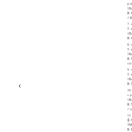
p-d
1Kn
R: 
† K
7. 
5. 
1Kn
R: 
8. 
5. 
1Kn
R: 
või
9. 
5. 
1Kn
R: 
10.
v p
1Kn
R: 
† i
11.
╬ 
3Ms
R: 