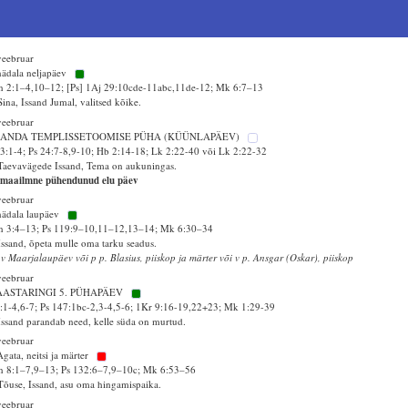
veebruar
nädala neljapäev
 2:1–4,10–12; [Ps] 1Aj 29:10cde-11abc,11de-12; Mk 6:7–13
Sina, Issand Jumal, valitsed kõike.
veebruar
SANDA TEMPLISSETOOMISE PÜHA (KÜÜNLAPÄEV)
3:1-4; Ps 24:7-8,9-10; Hb 2:14-18; Lk 2:22-40 või Lk 2:22-32
Taevavägede Issand, Tema on aukuningas.
emaailmne pühendunud elu päev
veebruar
nädala laupäev
n 3:4–13; Ps 119:9–10,11–12,13–14; Mk 6:30–34
Issand, õpeta mulle oma tarku seadus.
 v Maarjalaupäev või p p. Blasius, piiskop ja märter või v p. Ansgar (Oskar), piiskop
veebruar
AASTARINGI 5. PÜHAPÄEV
7:1-4,6-7; Ps 147:1bc-2,3-4,5-6; 1Kr 9:16-19,22+23; Mk 1:29-39
Issand parandab need, kelle süda on murtud.
veebruar
Agata, neitsi ja märter
 8:1–7,9–13; Ps 132:6–7,9–10c; Mk 6:53–56
Tõuse, Issand, asu oma hingamispaika.
veebruar