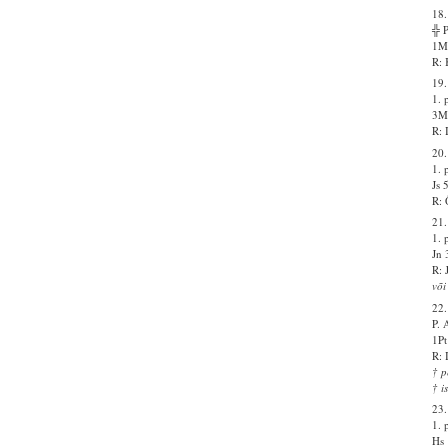
18.
╬ 
1Ms
R: 
19.
1. 
3Ms
R: 
20.
1. 
Js 
R: 
21.
1. 
Jn 
R: 
või
22.
P.
1Pt
R: 
† p
† i
23.
1. 
Hs 