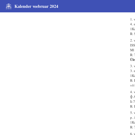
Kalender veebruar 2024
1. 
4. 
1Kn
R: 
2. 
IS
Ml 
R: 
Ül
3. 
3. 
1K
R: 
või
4. 
╬ 
Ii 
R: 
5. 
p. 
1Kn
R: 
6. 