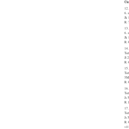
Üle
12.
6. 
Jk 
R: 
13.
6. 
Jk 
R: 
14.
Tu
Jl 
R: 
15.
Tu
5Ms
R: 
16.
Tu
Js 
R: 
17.
Tu
Js 
R: 
või