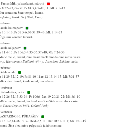
 Paulus Miki ja kaaslased, märtrid
 8:22–23,27–30; Ps 84:3,4,5+10,11; Mk 7:1–13
Kui armas on Sinu tempel, Issand.
azimierz Kański SJ (1970, Esna)
veebruar
nädala kolmapäev
 10:1-10; Ps 37:5-6,30-31,39-40; Mk 7:14-23
Õige suu kõneleb tarkust.
veebruar
nädala neljapäev
 11:4-13; Ps 106:3-4,35-36,37+40; Mk 7:24-30
Mõtle meile, Issand, Sinu head meelt mööda oma rahva vastu.
 v p. Hieronymus Emiliani või v p. Josephina Bakhita, neitsi
veebruar
nädala reede
 11:29-32,12:19; Ps 81:10-11ab,12-13,14-15; Mk 7:31-37
Mina olen Jumal; kuula mind, mu rahvas.
 veebruar
. Scholastica, neitsi
 12:26-32,13:33-34; Ps 106:6-7ab,19-20,21-22; Mk 8:1-10
Mõtle meile, Issand, Su head meelt mööda oma rahva vastu.
sa Vincas Dejnis (1951, Orland Park)
 veebruar
AASTARINGI 6. PÜHAPÄEV
 13:1-2,44-46; Ps 32:1bcd-2,5,11; 1Kr 10:31-11,1; Mk 1:40-45
Issand Sina oled minu pelgupaik ja hõiskamine.