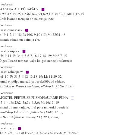
 veebruar
PAASTUAJA 1. PÜHAPÄEV
 9:8-15; Ps 25:4-5abc,6+7def,8-9,1Pt 3:18-22; Mk 1:12-15
Kõik Issanda teerajad on heldus ja tõde.
 veebruar
paastuesmaspäev
 19:1-2,11-18; Ps 19:8-9,10+15; Mt 25:31-46
Issanda sõnad on vaim ja elu.
 veebruar
paastuteisipäev
55:10-11; Ps 34:4-5,6-7,16-17,18-19; Mt 6:7-15
Õiged Issand tõmbab välja kõigist nende kitsikustest.
 veebruar
paastukolmapäev
3:1-10; Ps 51:3-4,12-13,18-19; Lk 11:29-32
Jumal ei põlga murtud ja purukslöödud südant.
 kollekta p. Petrus Damianus, piiskop ja Kiriku doktor
 veebruar
 APOSTEL PEETRUSE PIISKOPIAUJÄRJE PÜHA
 5:1–4; Ps 23:2–3a,3b-4,5,6; Mt 16:13–19
Issand on mu karjane, mul pole millestki puudust.
eapiiskop Eduard Profittlich SJ (1942, Kirov)
sa Henri Alphonse Werling SJ (1961, Esna)
 veebruar
paastureede
18:21-28; Ps 130:1bc-2,3-4,5-6ab+7a,7bc-8; Mt 5:20-26