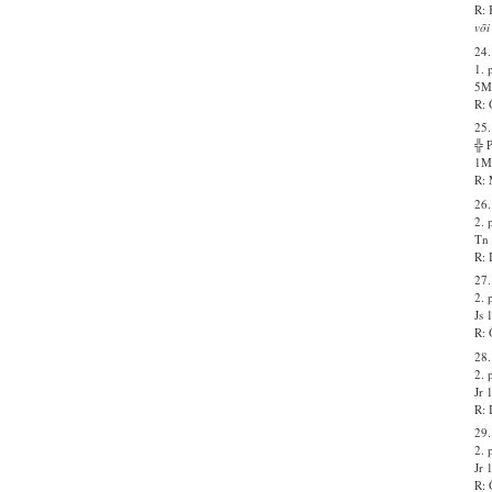
R: 
või
24.
1. 
5Ms
R: 
25.
╬ 
1Ms
R: 
26.
2. 
Tn 
R: 
27.
2. 
Js 
R: 
28.
2. 
Jr 
R: 
29.
2. 
Jr 
R: 