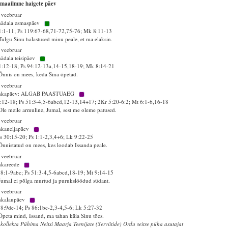
maailmne haigete päev
 veebruar
nädala esmaspäev
1:1-11; Ps 119:67-68,71-72,75-76; Mk 8:11-13
Tulgu Sinu halastused minu peale, et ma elaksin.
 veebruar
nädala teisipäev
1:12-18; Ps 94:12-13a,14-15,18-19; Mk 8:14-21
Õnnis on mees, keda Sina õpetad.
 veebruar
hkapäev: ALGAB PAASTUAEG
2:12-18; Ps 51:3-4,5-6abcd,12-13,14+17; 2Kr 5:20-6:2; Mt 6:1-6,16-18
Ole meile armuline, Jumal, sest me oleme patused.
 veebruar
hkaneljapäev
 30:15-20; Ps 1:1-2,3,4+6; Lk 9:22-25
Õnnistatud on mees, kes loodab Issanda peale.
 veebruar
hkareede
58:1-9abc; Ps 51:3-4,5-6abcd,18-19; Mt 9:14-15
Jumal ei põlga murtud ja purukslöödud südant.
 veebruar
hkalaupäev
58:9de-14; Ps 86:1bc-2,3-4,5-6; Lk 5:27-32
Õpeta mind, Issand, ma tahan käia Sinu tões.
 kollekta Pühima Neitsi Maarja Teenijate (Serviitide) Ordu seitse püha asutajat