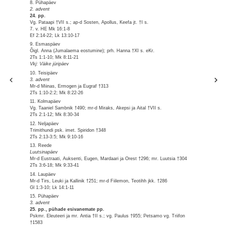
8. Pühapäev
2. advent
24. pp.
Vg. Pataapi †VII s.; ap-d Sosten, Apollus, Keefa jt. †I s.
7. v. HE Mk 16:1-8
Ef 2:14-22; Lk 13:10-17
9. Esmaspäev
Õigl. Anna (Jumalaema eostumine); prh. Hanna †XI s. eKr.
2Ts 1:1-10; Mk 8:11-21
Vkj: Väike jüripäev
10. Teisipäev
3. advent
Mr-d Miinas, Ermogen ja Eugraf †313
2Ts 1:10-2:2; Mk 8:22-26
11. Kolmapäev
Vg. Taaniel Sambnik †490; mr-d Miraks, Akepsi ja Aital †VII s.
2Ts 2:1-12; Mk 8:30-34
12. Neljapäev
Trimithundi psk. imet. Spiridon †348
2Ts 2:13-3:5; Mk 9:10-16
13. Reede
Luutsinapäev
Mr-d Eustraati, Auksenti, Eugen, Mardaari ja Orest †296; mr. Luutsia †304
2Ts 3:6-18; Mk 9:33-41
14. Laupäev
Mr-d Tirs, Leuki ja Kallinik †251; mr-d Fiilemon, Teotihh jkk. †286
Gl 1:3-10; Lk 14:1-11
15. Pühapäev
3. advent
25. pp., pühade esivanemate pp.
Pskmr. Eleuteeri ja mr. Antia †II s.; vg. Paulus †955; Petsamo vg. Triifon
†1583