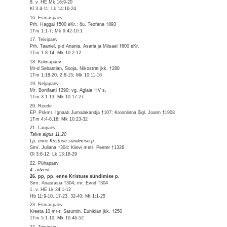
8. v. HE Mk 16:9-20
Kl 3:4-11; Lk 14:16-24
16. Esmaspäev
Prh. Haggai †500 eKr.; õu. Teofana †893
1Tm 1:1-7; Mk 9:42-10:1
17. Teisipäev
Prh. Taaniel, p-d Anania, Asaria ja Miisael †600 eKr.
1Tm 1:8-14; Mk 10:2-12
18. Kolmapäev
Mr-d Sebastian, Sooja, Nikostrat jkk. †288
1Tm 1:18-20, 2:8-15; Mk 10:11-16
19. Neljapäev
Mr. Bonifaati †290; vg. Aglaia †IV s.
1Tm 3:1-13; Mk 10:17-27
20. Reede
EP. Pskmr. Ignaati Jumalakandja †107; Kroonlinna õigl. Joann †1908
1Tm 4:4-8,16; Mk 10:23-32
21. Laupäev
Talve algus 11.20
Lp. enne Kristuse sündimise p.
Smr. Juliana †304; Kiievi metr. Peeter †1326
Gl 3:8-12; Lk 13:18-29
22. Pühapäev
4. advent
26. pp, pp. enne Kristuse sündimise p.
Smr. Anastasia †304; mr. Evod †304
1. v. HE Lk 24:1-12
Hb 11:9-10, 17-23, 32-40; Mt 1:1-25
23. Esmaspäev
Kreeta 10 mr-t: Saturnin, Eunikian jkk. †250
1Tm 5:1-10; Mk 10:46-52
24. Teisipäev