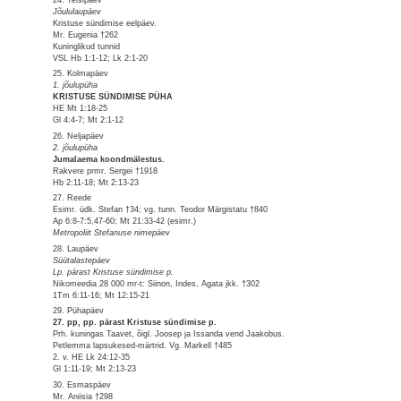
Jõululaupäev
Kristuse sündimise eelpäev.
Mr. Eugenia †262
Kuninglikud tunnid
VSL Hb 1:1-12; Lk 2:1-20
25. Kolmapäev
1. jõulupüha
KRISTUSE SÜNDIMISE PÜHA
HE Mt 1:18-25
Gl 4:4-7; Mt 2:1-12
26. Neljapäev
2. jõulupüha
Jumalaema koondmälestus.
Rakvere prmr. Sergei †1918
Hb 2:11-18; Mt 2:13-23
27. Reede
Esimr. üdk. Stefan †34; vg. tunn. Teodor Märgistatu †840
Ap 6:8-7:5,47-60; Mt 21:33-42 (esimr.)
Metropoliit Stefanuse nimepäev
28. Laupäev
Süütalastepäev
Lp. pärast Kristuse sündimise p.
Nikomeedia 28 000 mr-t: Siinon, Indes, Agata jkk. †302
1Tm 6:11-16; Mt 12:15-21
29. Pühapäev
27. pp, pp. pärast Kristuse sündimise p.
Prh. kuningas Taavet, õigl. Joosep ja Issanda vend Jaakobus.
Petlemma lapsukesed-märtrid. Vg. Markell †485
2. v. HE Lk 24:12-35
Gl 1:11-19; Mt 2:13-23
30. Esmaspäev
Mr. Aniisia †298