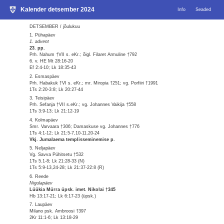
Kalender detsember 2024
Info
Seaded
DETSEMBER / jõulukuu
1. Pühapäev
1. advent
23. pp.
Prh. Nahum †VII s. eKr.; õigl. Filaret Armuline †792
6. v. HE Mt 28:16-20
Ef 2:4-10; Lk 18:35-43
2. Esmaspäev
Prh. Habakuk †VI s. eKr.; mr. Miropia †251; vg. Porfiiri †1991
1Ts 2:20-3:8; Lk 20:27-44
3. Teisipäev
Prh. Sefanja †VII s.eKr.; vg. Johannes Vaikija †558
1Ts 3:9-13; Lk 21:12-19
4. Kolmapäev
Smr. Varvaara †306; Damaskuse vg. Johannes †776
1Ts 4:1-12; Lk 21:5-7,10-11,20-24
Vkj. Jumalaema templisseminemise p.
5. Neljapäev
Vg. Savva Pühitsetu †532
1Ts 5.1-8; Lk 21:28-33 (N)
1Ts 5:9-13,24-28; Lk 21:37-22:8 (R)
6. Reede
Nigulapäev
Lüükia Mürra üpsk. imet. Nikolai †345
Hb 13:17-21; Lk 6:17-23 (üpsk.)
7. Laupäev
Milano psk. Ambroosi †397
2Kr 11:1-6; Lk 13:18-29