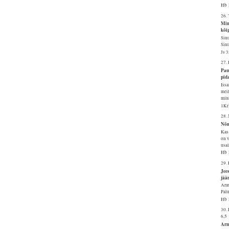
Hb 
26.
Min
kõi
Sinu
Sinu
Js 
27.
Pau
pid
Issa
meil
min
1Kr
28.
Nõn
Kas 
on v
usa
Hb 
29.
Jee
jää
Arma
Palu
Hb 
30.
6,5
Arm