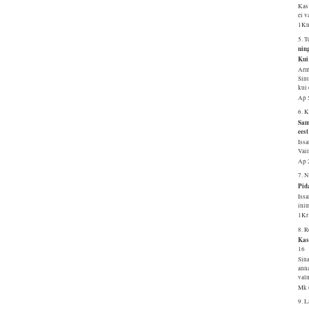
Kas 
ei v
1Kn
5. 
nin
Kui 
Arma
Sinu
kui
Ap 
6. 
Sam
ees
Issa
Vai
Ap 
7. 
Pid
Issa
inim
1Kr
8. 
Kas
16
Sina
anna
valm
Mk 
9. 