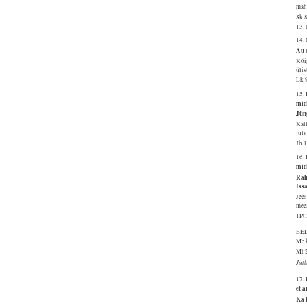
mah
Sk 
13.
14.
Au 
Kõig
ülis
Lk 
15.
mid
Jün
Kall
jul
Jh 
16.
mid
Rah
Iss
Jees
meel
1Pt
EE
Me 
Mt 
Jutl
17.
et a
Ka 