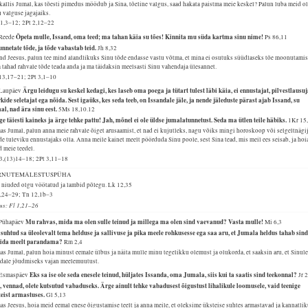
allis Jumal, kas tõesti pimedus möödub ja Sina, tõeline valgus, saad hakata paistma meie keskel? Palun luba meid ol
 valguse jagajaiks.
 1,3–12; 2Pt 2,12–22
Õpeta mulle, Issand, oma teed; ma tahan käia su tões! Kinnita mu süda kartma sinu nime!
 Reede
Ps 86,11
unnetate tõde, ja tõde vabastab teid.
Jh 8,32
nd Jeesus, palun tee mind alandlikuks Sinu tõde endasse vastu võtma, et mina ei osutuks süüdlaseks tõe moonutamis
 tahad rahvale tõde teada anda ja ma täidaksin meelsasti Sinu vahendaja ülesannet.
13,17–21; 2Pt 3,1–10
Ärgu leidugu su keskel kedagi, kes laseb oma poega ja tütart tulest läbi käia, ei ennustajat, pilvestlausuj
 Laupäev
ide seletajat ega nõida. Sest igaüks, kes seda teeb, on Issandale jäle, ja nende jäleduste pärast ajab Issand, su
al, nad ära sinu eest.
5Ms 18,10.12
e täiesti kaineks ja ärge tehke pattu! Jah, mõnel ei ole üldse jumalatunnetust. Seda ma ütlen teile häbiks.
1Kr 15
s Jumal, palun anna meie rahvale õiget arusaamist, et nad ei kujutleks, nagu võiks mingi horoskoop või selgeltnägi
e tuleviku ennustajaks olla. Anna meile kainet meelt pöörduda Sinu poole, sest Sina tead, mis meil ees seisab, ja hoi
 meie teedel.
 3,(13)14–18; 2Pt 3,11–18
RNUTEMÄLESTUSPÜHA
e niuded olgu vöötatud ja lambid põlegu.
Lk 12,35
5,24–29; Tn 12,1b–3
lus: Fl 1,21–26
Mu rahvas, mida ma olen sulle teinud ja millega ma olen sind vaevanud? Vasta mulle!
 Pühapäev
Mi 6,3
 suhtud sa üleolevalt tema helduse ja sallivuse ja pika meele rohkusesse ega saa aru, et Jumala heldus tahab sin
tida meelt parandama?
Rm 2,4
s Jumal, palun hoia minust eemale ülbus ja näita mulle minu tegelikku olemust ja olukorda, et saaksin aru, et Sinul
edale jõudmiseks vajan meelemuutust.
Eks sa ise ole seda enesele teinud, hüljates Issanda, oma Jumala, siis kui ta saatis sind teekonnal?
 Esmaspäev
Jr 
, vennad, olete kutsutud vabaduseks. Ärge ainult tehke vabadusest õigustust lihalikule loomusele, vaid teenige
teist armastuses.
Gl 5,13
s Jeesus, hoia meid eemal enese õigustamise teelt ja anna meile, et oleksime üksteise suhtes armastavad ja kannatlik