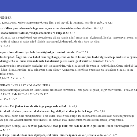
VEMBER
 LOOSUNG: Meie ootame tema tõotuse järgi uusi taevaid ja uut maad, kus õigus elab.
2Pt 3,13
Mina parandan nende taganemise, ma armastan neid oma heast tahtest.
Reede
Ho 14,5
 saada meid kiusatusse, vaid päästa meid ära kurjast.
Mt 6,13
nd Jumal, kas Sa oled tõesti Jeesuse Kristuse pärast valmis mind armastama ja kaitsma kõige kurja meelevalla eest? P
, et ükski kahtlus ei saaks mind häirida ja aita mul kindlalt uskuda Sinu kaitsvat väge.
 5,16–21
Issand tasub igaühele tema õiglust ja truudust mööda.
Laupäev
1Sm 26,23
lus kirjutab: Ärge mõistke kohut enne õiget aega, enne kui tuleb Issand, kes toob valguse ette pimedusse varjunu
ad ning teeb avalikuks inimsüdamete kavatsused; ja siis saab igaüks kiituse Jumalalt.
1Kr 4,5
l, mitte minu arvamised ei saa kohut mõista kellegi üle, vaid Sina annad õige otsuse igaühe kohta. Õpeta mind kõik
 kätte jätma. Suur tänu, et ka mina olen Sulle nähtav. Annan end Sinu õiglase otsustuse alla ja tänan Sind Su suure
lisuse eest.
 3,14–22; 2Kr 6,1–10
. PÜHAPÄEV PÄRAST KOLMAINUPÜHA
ngate Kuningas ja isandate Issand, kellel ainsana on surematus, Tema päralt olgu au ja igavene võimus.
1Tm 6,15b.
22,15–22; 1Ms 18,20–21.22b–33; Ps 125
lus: Rm 13,1–7
Kui jõukus kasvab, siis ärge pange seda mikski.
Pühapäev
Ps 62,11
 rikkail teha head, saada rikkaks headelt tegudelt, olla lahke ja helde käega.
1Tm 6,18
nd Jumal, palun hoia mind panemast oma südant maise vara külge. Palun luba mul saada rikkaks heade tegemiste ja
ade poolest. Ava mu olemus mõistma teisi inimesi, et maailm meie ümber saaks rõõmsamaks ja valgemaks.
Kuulge, kõik rahvad, pane tähele, maa ja kõik, mis seda täidab! Olgu Issand Jumal tunnistajaks teie
Esmaspäev
tu.
Mi 1,2
 eksige: Jumal ei lase ennast pilgata, sest mida inimene iganes külvab, seda ta ka lõikab.
Gl 6,7