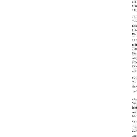
Mu k
Sinu
2Ts
22.
Te t
Issa
Sina
Hb 
23.
märk
Jum
Saag
Arma
nend
meid
2Pt
SU
Tei
Jh 
Jut
24.
Või
juh
Arma
läh
25.
Teie
üks
Arma