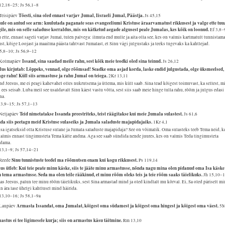
12,18–25; Js 56,1–8
Tõesti, sina oled ennast varjav Jumal, Iisraeli Jumal, Päästja.
 Teisipäev
Js 45,15
ule on antud see arm: kuulutada paganate seas evangeeliumi Kristuse äraarvamatust rikkusest ja valge ette tuu
gile, mis on selle saladuse korraldus, mis on kätketud aegade algusest peale Jumalas, kes kõik on loonud.
Ef 3,8–
 ette, ennast sageli varjav Jumal, tulen palvega: ilmuta end mulle ja aita olla see, kes on valmis kartmatult tunnistam
st, kõige Loojast ja maailma päästa tahtvast Jumalast, et Sinu vägi julgustaks ja teeks tugevaks ka kahtlejad.
35,8–10; Js 56,9–12
Issand, sina saadad meile rahu, sest kõik meie teodki oled sina teinud.
 Kolmapäev
Js 26,12
lus kirjutab: Lõppeks, vennad, olge rõõmsad! Seadke oma asjad korda, laske endid julgustada, olge üksmeelsed,
age rahu! Küll siis armastuse ja rahu Jumal on teiega.
2Kr 13,11
nd Jeesus, me ei peagi kahevahel olles nukrutsema ja ütlema, mis küll saab. Sina tead kõigest toimuvast, ka sellest, m
 ees seisab. Luba meil see usaldavalt Sinu käest vastu võtta, sest siis saab meie hinge tulla rahu, rõõm ja julgus edasi
na.
 3,9–15; Js 57,1–13
Teid nimetatakse Issanda preestriteks, teist räägitakse kui meie Jumala sulastest.
 Neljapäev
Js 61,6
da siis peetagu meid Kristuse sulaseiks ja Jumala saladuste majapidajaiks.
1Kr 4,1
sa igatseksid olla Kristuse sulane ja Jumala saladuste majapidaja? See on võimalik. Oma sulasteks teeb Tema neid, k
almis ennast tingimusteta Tema kätte andma. Aga see saab sündida nende juures, kes on valmis Teda tingimusteta
ldama.
13,1–9; Js 57,14–21
Sinu tunnistuste teedel ma rõõmutsen enam kui kogu rikkusest.
 Reede
Ps 119,14
sus ütleb: Kui teie peate minu käske, siis te jääte minu armastusse, nõnda nagu mina olen pidanud oma Isa käske
n tema armastusse. Seda ma olen teile rääkinud, et minu rõõm oleks teis ja teie rõõm saaks täielikuks.
Jh 15,10–
s Jeesus, palun tee minu rõõm täielikuks, sest Sina armastad mind ja oled kindlalt mu kõrval. Ei, Sa oled päriselt mi
n ära lase ühelgi kahtlusel mind häirida.
13,10–16; Js 58,1–9a
Armasta Issandat, oma Jumalat, kõigest oma südamest ja kõigest oma hingest ja kõigest oma väest.
 Laupäev
5
astus ei tee ligimesele kurja; siis on armastus käsu täitmine.
Rm 13,10