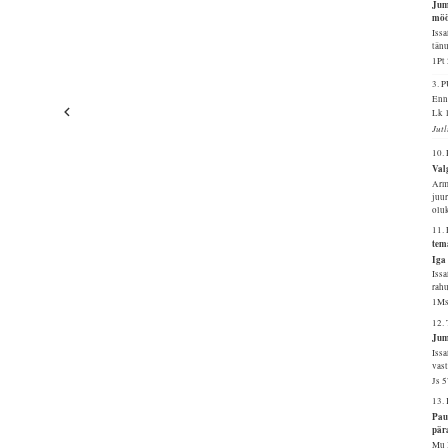
Jum
möö
Issa
tänu
1Pt
3.
Enn
Lk 
Jutl
10.
Valg
Arma
juur
oluk
11.
tem
Iga 
Issa
rahu
1Ms
12.
Juma
Issa
vast
Js 
13.
Pau
pära
Mu I