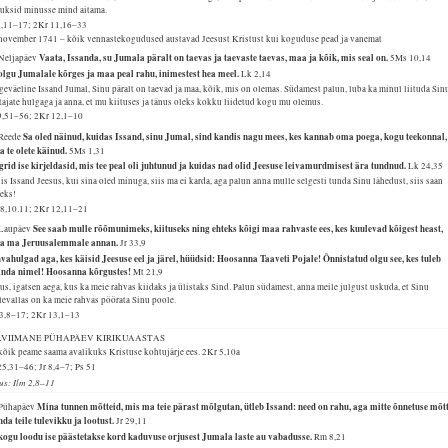
uksid minusse mind aitama.
8,11–17; 2Kr 11,16–33
 november 1741 – kõik vennastekogudused austavad Jeesust Kristust kui koguduse pead ja vanemat
Vaata, Issanda, su Jumala päralt on taevas ja taevaste taevas, maa ja kõik, mis seal on.
 Neljapäev
5Ms 10,14
olgu Jumalale kõrges ja maa peal rahu, inimestest hea meel.
Lk 2,14
eväeline Issand Jumal, Sinu päralt on taevad ja maa, kõik, mis on olemas. Südamest palun, luba ka minul liituda Sin
tajate hulgaga ja anna, et mu kiituses ja tänus oleks kokku liidetud kogu mu olemus.
9,51–56; 2Kr 12,1–10
Sa oled näinud, kuidas Issand, sinu Jumal, sind kandis nagu mees, kes kannab oma poega, kogu teekonnal,
 Reede
a te olete käinud.
5Ms 1,31
grid ise kirjeldasid, mis tee peal oli juhtunud ja kuidas nad olid Jeesuse leivamurdmisest ära tundnud.
Lk 24,35
is Issand Jeesus, kui sina oled minuga, siis ma ei karda, aga palun anna mulle selgesti tunda Sinu lähedust, siis saan
geks!
18,10.11; 2Kr 12,11–21
See saab mulle rõõmunimeks, kiituseks ning ehteks kõigi maa rahvaste ees, kes kuulevad kõigest heast,
 Laupäev
a ma Jeruusalemmale annan.
Jr 33,9
vahulgad aga, kes käisid Jeesuse eel ja järel, hüüdsid: Hoosanna Taaveti Pojale! Õnnistatud olgu see, kes tuleb
anda nimel! Hoosanna kõrgustes!
Mt 21,9
us, igatsen aega, kus ka meie rahvas kiidaks ja ülistaks Sind. Palun südamest, anna meile julgust uskuda, et Sinu
evallas on ka meie rahvas pöörata Sinu poole.
 3,8–17; 2Kr 13,1–13
LVIIMANE PÜHAPÄEV KIRIKUAASTAS
kõik peame saama avalikuks Kristuse kohtujärje ees.
2Kr 5,10a
25,31–46; Jr 8,4–7; Ps 51
us: Ilm 2,8–11
Mina tunnen mõtteid, mis ma teie pärast mõlgutan, ütleb Issand: need on rahu, aga mitte õnnetuse mõtt
 Pühapäev
nda teile tulevikku ja lootust.
Jr 29,11
kogu loodu ise päästetakse kord kaduvuse orjusest Jumala laste au vabadusse.
Rm 8,21