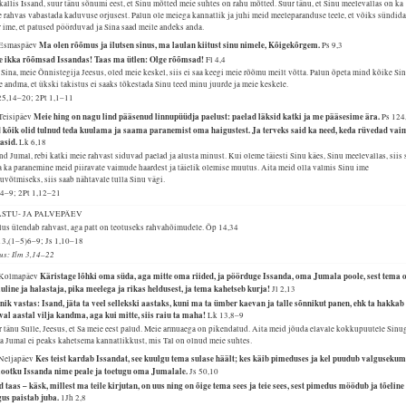
allis Issand, suur tänu sõnumi eest, et Sinu mõtted meie suhtes on rahu mõtted. Suur tänu, et Sinu meelevallas on ka
 rahvas vabastada kaduvuse orjusest. Palun ole meiega kannatlik ja juhi meid meeleparanduse teele, et võiks sündida
 ime, et patused pöörduvad ja Sina saad meile andeks anda.
Ma olen rõõmus ja ilutsen sinus, ma laulan kiitust sinu nimele, Kõigekõrgem.
 Esmaspäev
Ps 9,3
e ikka rõõmsad Issandas! Taas ma ütlen: Olge rõõmsad!
Fl 4,4
Sina, meie Õnnistegija Jeesus, oled meie keskel, siis ei saa keegi meie rõõmu meilt võtta. Palun õpeta mind kõike Si
e andma, et ükski takistus ei saaks tõkestada Sinu teed minu juurde ja meie keskele.
25,14–20; 2Pt 1,1–11
Meie hing on nagu lind pääsenud linnupüüdja paelust: paelad läksid katki ja me pääsesime ära.
 Teisipäev
Ps 124
 kõik olid tulnud teda kuulama ja saama paranemist oma haigustest. Ja terveks said ka need, keda rüvedad va
nasid.
Lk 6,18
nd Jumal, rebi katki meie rahvast siduvad paelad ja alusta minust. Kui oleme täiesti Sinu käes, Sinu meelevallas, siis 
a ka paranemine meid piiravate vaimude haardest ja täielik olemise muutus. Aita meid olla valmis Sinu ime
uvõtmiseks, siis saab nähtavale tulla Sinu vägi.
,4–9; 2Pt 1,12–21
ASTU- JA PALVEPÄEV
lus ülendab rahvast, aga patt on teotuseks rahvahõimudele.
Õp 14,34
13,(1–5)6–9; Js 1,10–18
lus: Ilm 3,14–22
Käristage lõhki oma süda, aga mitte oma riided, ja pöörduge Issanda, oma Jumala poole, sest tema 
 Kolmapäev
uline ja halastaja, pika meelega ja rikas heldusest, ja tema kahetseb kurja!
Jl 2,13
nik vastas: Isand, jäta ta veel sellekski aastaks, kuni ma ta ümber kaevan ja talle sõnnikut panen, ehk ta hakkab
val aastal vilja kandma, aga kui mitte, siis raiu ta maha!
Lk 13,8–9
 tänu Sulle, Jeesus, et Sa meie eest palud. Meie armuaega on pikendatud. Aita meid jõuda elavale kokkupuutele Sinu
sa Jumal ei peaks kahetsema kannatlikkust, mis Tal on olnud meie suhtes.
Kes teist kardab Issandat, see kuulgu tema sulase häält; kes käib pimeduses ja kel puudub valgusekum
 Neljapäev
 lootku Issanda nime peale ja toetugu oma Jumalale.
Js 50,10
 taas – käsk, millest ma teile kirjutan, on uus ning on õige tema sees ja teie sees, sest pimedus möödub ja tõeline
gus paistab juba.
1Jh 2,8