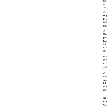
Mu k
meie
suur
18.
Olg
Kui 
kätt
Mt 
19.
Nad
pii
Issa
tull
vast
Jr 8
PA
Õig
Lk 
Jut
20.
arm
Aed
tule
Suur
et I
21.
see
Kuid
val