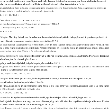
al on meid ette määranud lapseõiguse osalisteks Jeesuse Kristuse kaudu enese juurde oma tahtmise heameelt
da, tema armu kirkuse kiituseks, mille ta meile on kinkinud selles Armastatus.
Ef 1,5–6
nd, ma tahaksin Sind kiita, aga see ei õnnestu mu oma pingutusega. Südamest palun Sind, pane minusse imetlus ja
likkus, nõnda et mu kiitus Sulle saaks suureks ja eriliseks.
 2,11–17; 2Kr 10,1–11
 PÜHAPÄEV ENNE UUT KIRIKUAASTAT
äe, nüüd on ülisoodus aeg! Ennäe, nüüd on päästepäev!
2Kr 6,2
17,20–24(25–30); Rm 14,7–9; Ps 90
us: Ii 14,1–6
Mu hing ilutseb mu Jumalas, sest ta on mind riietanud päästeriietega, katnud õigusekuuega.
 Pühapäev
Js 61,10
use vili on ju igasuguses headuses ja õigluses ja tões.
Ef 5,9
s Issand Jumal, täna igatsen olla rõõmus Sinus, sest mu hing januneb Sinuga kokkupuutumise järele. Palun, tule m
de ja anna tunda Sinu lähedust. Suurimaks rõõmu põhjuseks on see, kui Sa mulle mu üleastumised andeks annad ja i
orras toetad ning aitad. Palun, et Su hellus mind ümbritseks.
Seejärel Iisraeli lapsed pöörduvad ja otsivad Issandat, oma Jumalat, nad tulevad värisedes Issanda 
 Esmaspäev
a headuse juurde viimseil päevil.
Ho 3,5
paluja saab ja otsija leiab ja igale koputajale avatakse.
Mt 7,8
nd, palun võta minust kartusvärinad ja anna mulle see usaldus ja usk, et Sina kuuled mu palveid ja vastad mulle, and
 hinge ja jagades julgust koos Sinuga edasi minna.
 33,1–4(5–7)8–11; 2Kr 10,12–18
Pöördudes ja vaikseks jäädes te pääseksite, rahus ja lootuses oleks teie jõud.
 Teisipäev
Js 30,15
la riik ei ole ju sõnades, vaid väes.
1Kr 4,20
nd Jumal, palun õpeta mulle pöördumist Sinu poole ja aita leida aega vaikseks jääda, et saaksin Sind ja Su väge enda
u võtta. Sina üksi saad mind tugevaks teha.
57,17–19(20.21); 2Kr 11,1–15
Kangelaste ammud murtakse katki, aga komistajad vöötavad endid jõuga.
 Kolmapäev
1Sm 2,4
lus kirjutab: Seepärast mul ongi hea meel nõtruses, vägivalla all, hädades, tagakiusamistes ja ahistustes Kristu
st, sest kui ma olen nõder, siis ma olen vägev.
2Kr 12,10
ssand Jeesus, Sina oled ainus, kes saab nõdra täita väega, sellepärast tunnistan Sulle oma nõtrust ja suutmatust, et Si