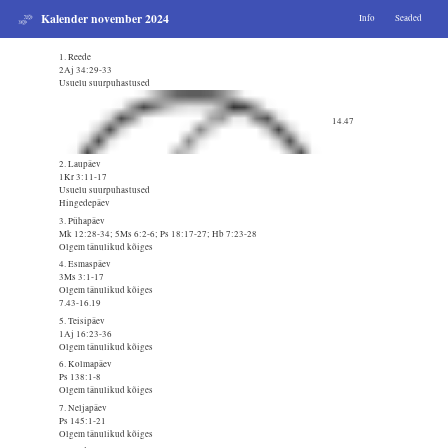
Kalender november 2024
Info
Seaded
1. Reede
2Aj 34:29-33
Usuelu suurpuhastused
14.47
2. Laupäev
1Kr 3:11-17
Usuelu suurpuhastused
Hingedepäev
3. Pühapäev
Mk 12:28-34; 5Ms 6:2-6; Ps 18:17-27; Hb 7:23-28
Olgem tänulikud kõiges
4. Esmaspäev
3Ms 3:1-17
Olgem tänulikud kõiges
7.43-16.19
5. Teisipäev
1Aj 16:23-36
Olgem tänulikud kõiges
6. Kolmapäev
Ps 138:1-8
Olgem tänulikud kõiges
7. Neljapäev
Ps 145:1-21
Olgem tänulikud kõiges