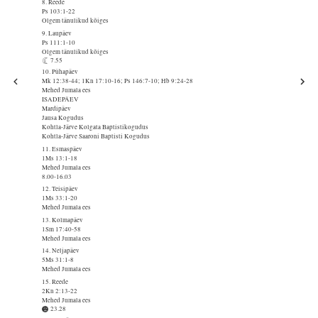
8. Reede
Ps 103:1-22
Olgem tänulikud kõiges
9. Laupäev
Ps 111:1-10
Olgem tänulikud kõiges
7.55
10. Pühapäev
Mk 12:38-44; 1Kn 17:10-16; Ps 146:7-10; Hb 9:24-28
Mehed Jumala ees
ISADEPÄEV
Mardipäev
Jausa Kogudus
Kohtla-Järve Kolgata Baptistikogudus
Kohtla-Järve Saaroni Baptisti Kogudus
11. Esmaspäev
1Ms 13:1-18
Mehed Jumala ees
8.00-16.03
12. Teisipäev
1Ms 33:1-20
Mehed Jumala ees
13. Kolmapäev
1Sm 17:40-58
Mehed Jumala ees
14. Neljapäev
5Ms 31:1-8
Mehed Jumala ees
15. Reede
2Kn 2:13-22
Mehed Jumala ees
23.28