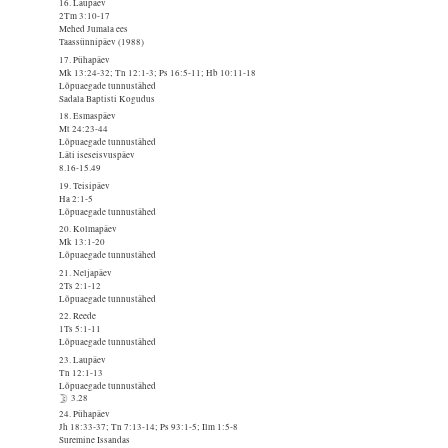
16. Laupäev
2Tm 3:10-17
Mehed Jumala ees
Taassünnipäev (1988)
17. Pühapäev
Mk 13:24-32; Tn 12:1-3; Ps 16:5-11; Hb 10:11-18
Lõpuaegade tunnustähed
Sadala Baptisti Kogudus
18. Esmaspäev
Mt 24:23-44
Lõpuaegade tunnustähed
Läti iseseisvuspäev
8.16-15.49
19. Teisipäev
Ha 2:1-5
Lõpuaegade tunnustähed
20. Kolmapäev
Mk 13:1-20
Lõpuaegade tunnustähed
21. Neljapäev
2Ts 2:1-12
Lõpuaegade tunnustähed
22. Reede
1Ts 5:1-11
Lõpuaegade tunnustähed
23. Laupäev
Tn 12:1-13
Lõpuaegade tunnustähed
3.28
24. Pühapäev
Jh 18:33-37; Tn 7:13-14; Ps 93:1-5; Ilm 1:5-8
Suremine Issandas