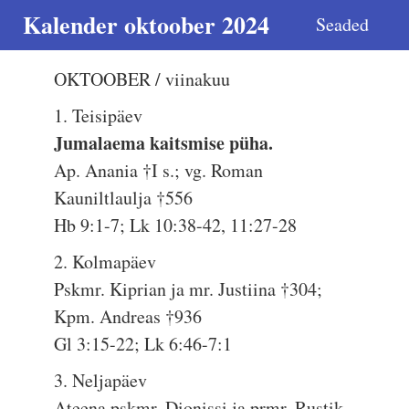
Kalender oktoober 2024
Seaded
OKTOOBER / viinakuu
1. Teisipäev
Jumalaema kaitsmise püha.
Ap. Anania †I s.; vg. Roman
Kauniltlaulja †556
Hb 9:1-7; Lk 10:38-42, 11:27-28
2. Kolmapäev
Pskmr. Kiprian ja mr. Justiina †304;
Kpm. Andreas †936
Gl 3:15-22; Lk 6:46-7:1
3. Neljapäev
Ateena pskmr. Dionissi ja prmr. Rustik