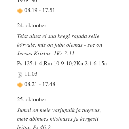
1978–86
08.19
-
17.51
24. oktoober
Teist alust ei saa keegi rajada selle
kõrvale, mis on juba olemas - see on
Jeesus Kristus. 1Kr 3:11
Ps 125:1-4;Rm 10:9-10;2Kn 2:1,6-15a
11.03
08.21
-
17.48
25. oktoober
Jumal on meie varjupaik ja tugevus,
meie abimees kitsikuses ja kergesti
leitav. Ps 46:2