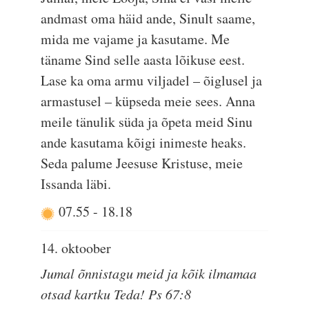
andmast oma häid ande, Sinult saame,
mida me vajame ja kasutame. Me
täname Sind selle aasta lõikuse eest.
Lase ka oma armu viljadel – õiglusel ja
armastusel – küpseda meie sees. Anna
meile tänulik süda ja õpeta meid Sinu
ande kasutama kõigi inimeste heaks.
Seda palume Jeesuse Kristuse, meie
Issanda läbi.
07.55
-
18.18
14. oktoober
Jumal õnnistagu meid ja kõik ilmamaa
otsad kartku Teda! Ps 67:8