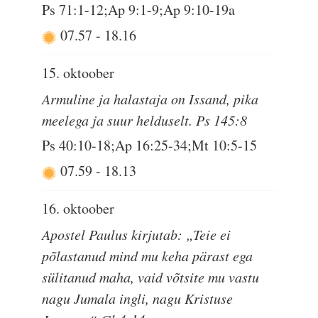
Ps 71:1-12;Ap 9:1-9;Ap 9:10-19a
07.57
-
18.16
15. oktoober
Armuline ja halastaja on Issand, pika
meelega ja suur helduselt. Ps 145:8
Ps 40:10-18;Ap 16:25-34;Mt 10:5-15
07.59
-
18.13
16. oktoober
Apostel Paulus kirjutab: „Teie ei
põlastanud mind mu keha pärast ega
sülitanud maha, vaid võtsite mu vastu
nagu Jumala ingli, nagu Kristuse