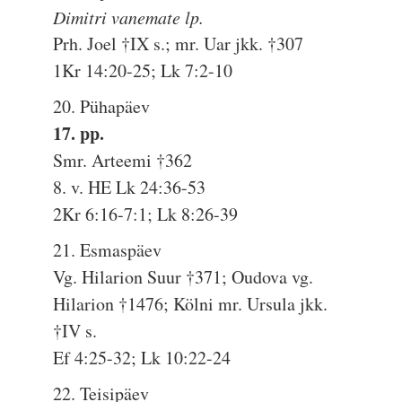
Dimitri vanemate lp.
Prh. Joel †IX s.; mr. Uar jkk. †307
1Kr 14:20-25; Lk 7:2-10
20. Pühapäev
17. pp.
Smr. Arteemi †362
8. v. HE Lk 24:36-53
2Kr 6:16-7:1; Lk 8:26-39
21. Esmaspäev
Vg. Hilarion Suur †371; Oudova vg.
Hilarion †1476; Kölni mr. Ursula jkk.
†IV s.
Ef 4:25-32; Lk 10:22-24
22. Teisipäev