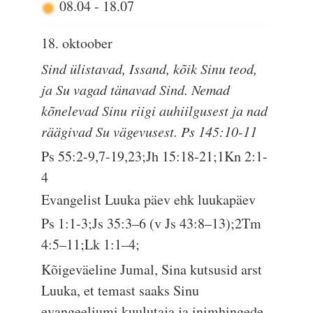
08.04
-
18.07
18. oktoober
Sind ülistavad, Issand, kõik Sinu teod,
ja Su vagad tänavad Sind. Nemad
kõnelevad Sinu riigi auhiilgusest ja nad
räägivad Su vägevusest. Ps 145:10-11
Ps 55:2-9,7-19,23;Jh 15:18-21;1Kn 2:1-
4
Evangelist Luuka päev ehk luukapäev
Ps 1:1-3;Js 35:3–6 (v Js 43:8–13);2Tm
4:5–11;Lk 1:1–4;
Kõigeväeline Jumal, Sina kutsusid arst
Luuka, et temast saaks Sinu
evangeeliumi kuulutaja ja inimhingede