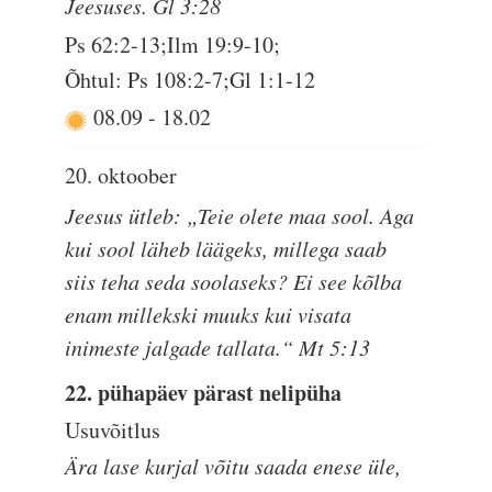
Jeesuses. Gl 3:28
Ps 62:2-13;Ilm 19:9-10;
Õhtul: Ps 108:2-7;Gl 1:1-12
08.09
-
18.02
20. oktoober
Jeesus ütleb: „Teie olete maa sool. Aga
kui sool läheb läägeks, millega saab
siis teha seda soolaseks? Ei see kõlba
enam millekski muuks kui visata
inimeste jalgade tallata.“ Mt 5:13
22. pühapäev pärast nelipüha
Usuvõitlus
Ära lase kurjal võitu saada enese üle,