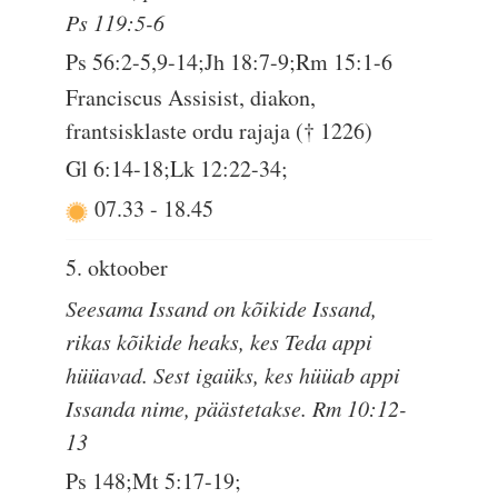
Ps 119:5-6
Ps 56:2-5,9-14;Jh 18:7-9;Rm 15:1-6
Franciscus Assisist, diakon,
frantsisklaste ordu rajaja († 1226)
Gl 6:14-18;Lk 12:22-34;
07.33
-
18.45
5. oktoober
Seesama Issand on kõikide Issand,
rikas kõikide heaks, kes Teda appi
hüüavad. Sest igaüks, kes hüüab appi
Issanda nime, päästetakse. Rm 10:12-
13
Ps 148;Mt 5:17-19;