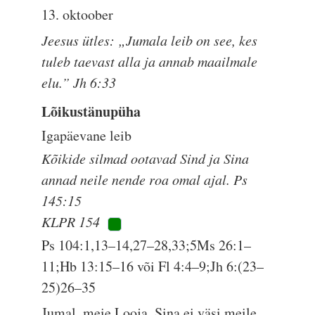
13. oktoober
Jeesus ütles: „Jumala leib on see, kes
tuleb taevast alla ja annab maailmale
elu.” Jh 6:33
Lõikustänupüha
Igapäevane leib
Kõikide silmad ootavad Sind ja Sina
annad neile nende roa omal ajal. Ps
145:15
KLPR 154
Ps 104:1,13–14,27–28,33;5Ms 26:1–
11;Hb 13:15–16 või Fl 4:4–9;Jh 6:(23–
25)26–35
Jumal, meie Looja, Sina ei väsi meile