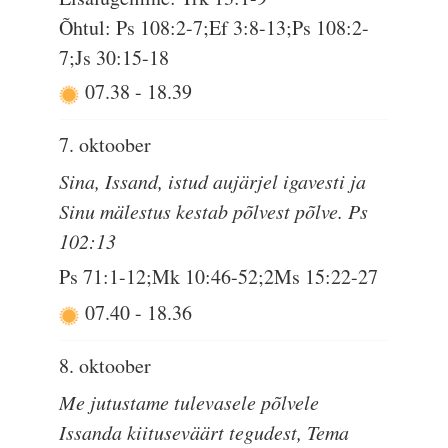
Õhtul: Ps 108:2-7;Ef 3:8-13;Ps 108:2-
7;Js 30:15-18
07.38
-
18.39
7. oktoober
Sina, Issand, istud aujärjel igavesti ja
Sinu mälestus kestab põlvest põlve. Ps
102:13
Ps 71:1-12;Mk 10:46-52;2Ms 15:22-27
07.40
-
18.36
8. oktoober
Me jutustame tulevasele põlvele
Issanda kiituseväärt tegudest, Tema