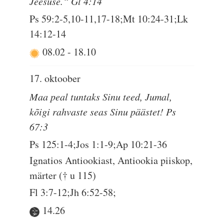
Jeesuse.“ Gl 4:14
Ps 59:2-5,10-11,17-18;Mt 10:24-31;Lk
14:12-14
08.02
-
18.10
17. oktoober
Maa peal tuntaks Sinu teed, Jumal,
kõigi rahvaste seas Sinu päästet! Ps
67:3
Ps 125:1-4;Jos 1:1-9;Ap 10:21-36
Ignatios Antiookiast, Antiookia piiskop,
märter († u 115)
Fl 3:7-12;Jh 6:52-58;
14.26