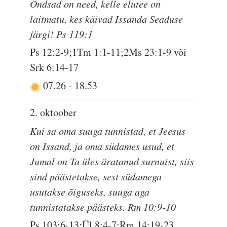
Õndsad on need, kelle elutee on
laitmatu, kes käivad Issanda Seaduse
järgi! Ps 119:1
Ps 12:2-9;1Tm 1:1-11;2Ms 23:1-9 või
Srk 6:14-17
07.26
-
18.53
2. oktoober
Kui sa oma suuga tunnistad, et Jeesus
on Issand, ja oma südames usud, et
Jumal on Ta üles äratanud surnuist, siis
sind päästetakse, sest südamega
usutakse õiguseks, suuga aga
tunnistatakse päästeks. Rm 10:9-10
Ps 103:6-13;Ül 8:4-7;Rm 14:19-23