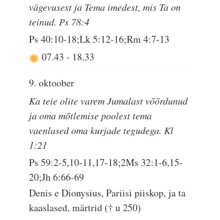
vägevusest ja Tema imedest, mis Ta on
teinud. Ps 78:4
Ps 40:10-18;Lk 5:12-16;Rm 4:7-13
07.43
-
18.33
9. oktoober
Ka teie olite varem Jumalast võõrdunud
ja oma mõtlemise poolest tema
vaenlased oma kurjade tegudega. Kl
1:21
Ps 59:2-5,10-11,17-18;2Ms 32:1-6,15-
20;Jh 6:66-69
Denis e Dionysius, Pariisi piiskop, ja ta
kaaslased, märtrid († u 250)