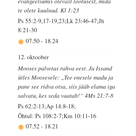
evangeeliumis olevast lootusest, mida
te olete kuulnud. Kl 1:23
Ps 55:2-9,17-19,23;Lk 23:46-47;Jh
8:21-30
07.50
-
18.24
12. oktoober
Mooses palvetas rahva eest. Ja Issand
ütles Moosesele: „Tee enesele madu ja
pane see ridva otsa, siis jääb elama iga
salvatu, kes seda vaatab!“ 4Ms 21:7-8
Ps 62:2-13;Ap 14:8-18;
Õhtul: Ps 108:2-7;Km 10:11-16
07.52
-
18.21