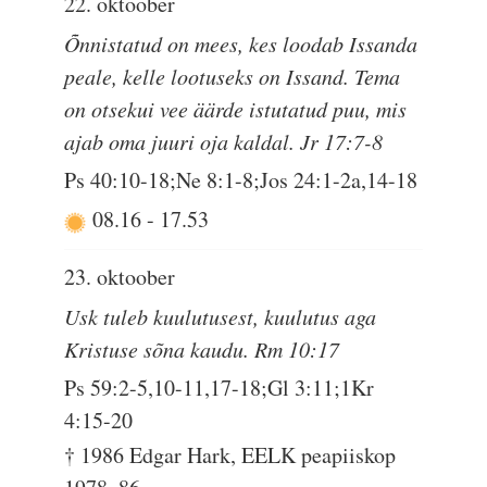
22. oktoober
Õnnistatud on mees, kes loodab Issanda
peale, kelle lootuseks on Issand. Tema
on otsekui vee äärde istutatud puu, mis
ajab oma juuri oja kaldal. Jr 17:7-8
Ps 40:10-18;Ne 8:1-8;Jos 24:1-2a,14-18
08.16
-
17.53
23. oktoober
Usk tuleb kuulutusest, kuulutus aga
Kristuse sõna kaudu. Rm 10:17
Ps 59:2-5,10-11,17-18;Gl 3:11;1Kr
4:15-20
† 1986 Edgar Hark, EELK peapiiskop