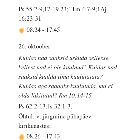
Ps 55:2-9,17-19,23;1Tm 4:7-9;1Aj
16:23-31
08.24
-
17.45
26. oktoober
Kuidas nad saaksid uskuda sellesse,
kellest nad ei ole kuulnud? Kuidas nad
saaksid kuulda ilma kuulutajata?
Kuidas aga saadaks kuulutada, kui ei
olda läkitatud? Rm 10:14-15
Ps 62:2-13;Js 32:1-3;
Õhtul: vt järgmine pühapäev
kirikuaastas;
08.26
-
17.43