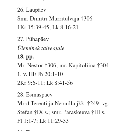
26. Laupäev
Smr. Dimitri Mürritulvaja †306
1Kr 15:39-45; Lk 8:16-21
27. Pühapäev
Üleminek talveajale
18. pp.
Mr. Nestor †306; mr. Kapitoliina †304
1. v. HE Jh 20:1-10
2Kr 9:6-11; Lk 8:41-56
28. Esmaspäev
Mr-d Terenti ja Neonilla jkk. †249; vg.
Stefan †IX s.; smr. Paraskeeva †III s.
Fl 1:1-7; Lk 11:29-33