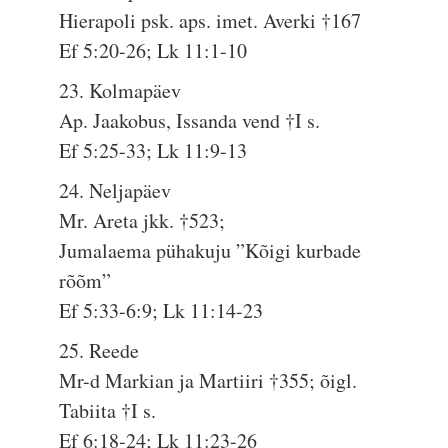
Hierapoli psk. aps. imet. Averki †167
Ef 5:20-26; Lk 11:1-10
23. Kolmapäev
Ap. Jaakobus, Issanda vend †I s.
Ef 5:25-33; Lk 11:9-13
24. Neljapäev
Mr. Areta jkk. †523;
Jumalaema pühakuju ”Kõigi kurbade
rõõm”
Ef 5:33-6:9; Lk 11:14-23
25. Reede
Mr-d Markian ja Martiiri †355; õigl.
Tabiita †I s.
Ef 6:18-24; Lk 11:23-26