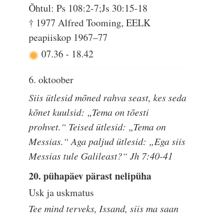
Õhtul: Ps 108:2-7;Js 30:15-18
† 1977 Alfred Tooming, EELK
peapiiskop 1967–77
07.36
-
18.42
6. oktoober
Siis ütlesid mõned rahva seast, kes seda
kõnet kuulsid: „Tema on tõesti
prohvet.“ Teised ütlesid: „Tema on
Messias.“ Aga paljud ütlesid: „Ega siis
Messias tule Galileast?“ Jh 7:40-41
20. pühapäev pärast nelipüha
Usk ja uskmatus
Tee mind terveks, Issand, siis ma saan