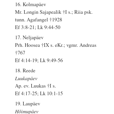
16. Kolmapäev
Mr. Longin Sajapealik †I s.; Riia psk.
tunn. Agafangel †1928
Ef 3:8-21; Lk 9:44-50
17. Neljapäev
Prh. Hoosea †IX s. eKr.; vgmr. Andreas
†767
Ef 4:14-19; Lk 9:49-56
18. Reede
Luukapäev
Ap. ev. Luukas †I s.
Ef 4:17-25; Lk 10:1-15
19. Laupäev
Hõimupäev