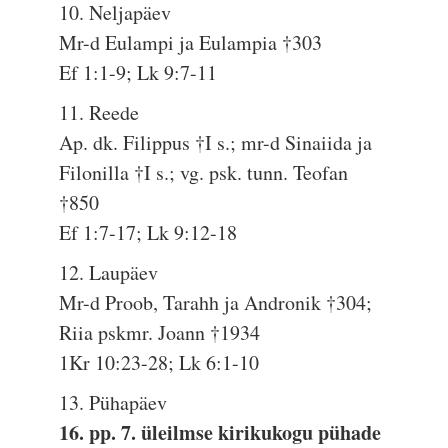
10. Neljapäev
Mr-d Eulampi ja Eulampia †303
Ef 1:1-9; Lk 9:7-11
11. Reede
Ap. dk. Filippus †I s.; mr-d Sinaiida ja
Filonilla †I s.; vg. psk. tunn. Teofan
†850
Ef 1:7-17; Lk 9:12-18
12. Laupäev
Mr-d Proob, Tarahh ja Andronik †304;
Riia pskmr. Joann †1934
1Kr 10:23-28; Lk 6:1-10
13. Pühapäev
16. pp. 7. üleilmse kirikukogu pühade