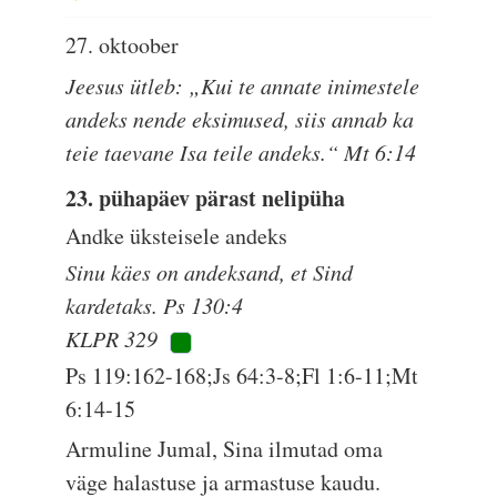
27. oktoober
Jeesus ütleb: „Kui te annate inimestele
andeks nende eksimused, siis annab ka
teie taevane Isa teile andeks.“ Mt 6:14
23. pühapäev pärast nelipüha
Andke üksteisele andeks
Sinu käes on andeksand, et Sind
kardetaks. Ps 130:4
KLPR 329
Ps 119:162-168;Js 64:3-8;Fl 1:6-11;Mt
6:14-15
Armuline Jumal, Sina ilmutad oma
väge halastuse ja armastuse kaudu.