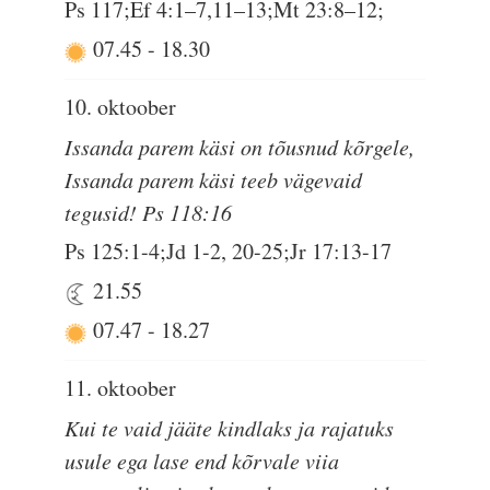
Ps 117;Ef 4:1–7,11–13;Mt 23:8–12;
07.45
-
18.30
10. oktoober
Issanda parem käsi on tõusnud kõrgele,
Issanda parem käsi teeb vägevaid
tegusid! Ps 118:16
Ps 125:1-4;Jd 1-2, 20-25;Jr 17:13-17
21.55
07.47
-
18.27
11. oktoober
Kui te vaid jääte kindlaks ja rajatuks
usule ega lase end kõrvale viia