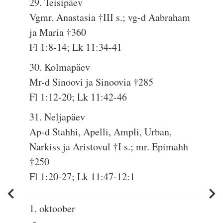
29. Teisipäev
Vgmr. Anastasia †III s.; vg-d Aabraham
ja Maria †360
Fl 1:8-14; Lk 11:34-41
30. Kolmapäev
Mr-d Sinoovi ja Sinoovia †285
Fl 1:12-20; Lk 11:42-46
31. Neljapäev
Ap-d Stahhi, Apelli, Ampli, Urban,
Narkiss ja Aristovul †I s.; mr. Epimahh
†250
Fl 1:20-27; Lk 11:47-12:1
1. oktoober