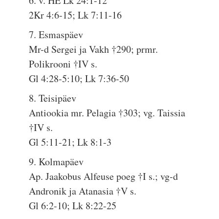
6. v. HE Lk 24:1-12
2Kr 4:6-15; Lk 7:11-16
7. Esmaspäev
Mr-d Sergei ja Vakh †290; prmr.
Polikrooni †IV s.
Gl 4:28-5:10; Lk 7:36-50
8. Teisipäev
Antiookia mr. Pelagia †303; vg. Taissia
†IV s.
Gl 5:11-21; Lk 8:1-3
9. Kolmapäev
Ap. Jaakobus Alfeuse poeg †I s.; vg-d
Andronik ja Atanasia †V s.
Gl 6:2-10; Lk 8:22-25