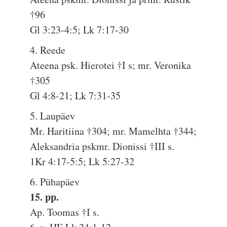
†96
Gl 3:23-4:5; Lk 7:17-30
4. Reede
Ateena psk. Hierotei †I s; mr. Veronika
†305
Gl 4:8-21; Lk 7:31-35
5. Laupäev
Mr. Haritiina †304; mr. Mamelhta †344;
Aleksandria pskmr. Dionissi †III s.
1Kr 4:17-5:5; Lk 5:27-32
6. Pühapäev
15. pp.
Ap. Toomas †I s.