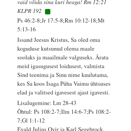
vaid võida sina kuri heaga! Rm 12:21
KLPR 192
Ps 46:2-8;Jr 17:5-8;Rm 10:12-18;Mt
5:13-16
Issand Jeesus Kristus, Sa oled oma
koguduse kutsunud olema maale
soolaks ja maailmale valguseks. Ärata
meid igasugusest loidusest, valmista
Sind teenima ja Sinu nime kuulutama,
kes Sa koos Isaga Püha Vaimu ühtsuses
elad ja valitsed igavesest ajast igavesti.
Lisalugemine: Lm 28-43
Õhtul: Ps 108:2-7;Ilm 14:6-7;Ps 108:2-
7;Gl 1:1-12
Evald Julius Ovir ja Karl Segebrock,