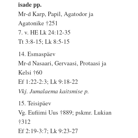
isade pp.
Mr-d Karp, Papil, Agatodor ja
Agatonike †251
7. v. HE Lk 24:12-35
Tt 3:8-15; Lk 8:5-15
14. Esmaspäev
Mr-d Nasaari, Gervaasi, Protaasi ja
Kelsi †60
Ef 1:22-2:3; Lk 9:18-22
Vkj. Jumalaema kaitsmise p.
15. Teisipäev
Vg. Eufiimi Uus †889; pskmr. Lukian
†312
Ef 2:19-3:7; Lk 9:23-27