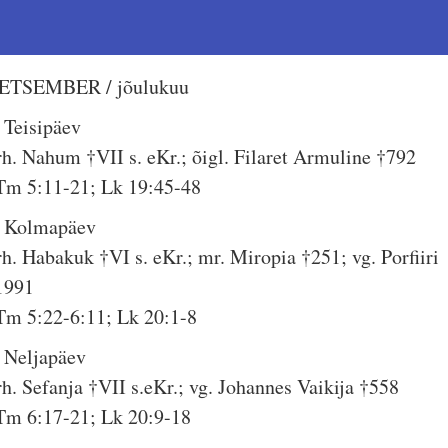
ETSEMBER / jõulukuu
. Teisipäev
rh. Nahum †VII s. eKr.; õigl. Filaret Armuline †792
Tm 5:11-21; Lk 19:45-48
. Kolmapäev
rh. Habakuk †VI s. eKr.; mr. Miropia †251; vg. Porfiiri
1991
Tm 5:22-6:11; Lk 20:1-8
. Neljapäev
rh. Sefanja †VII s.eKr.; vg. Johannes Vaikija †558
Tm 6:17-21; Lk 20:9-18