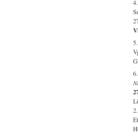
4
S
2
V
5
V
G
6
N
2
L
2
E
H