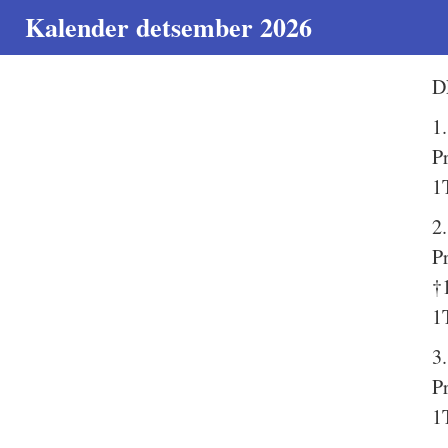
Kalender detsember 2026
D
1
P
1
2
P
†
1
3
P
1