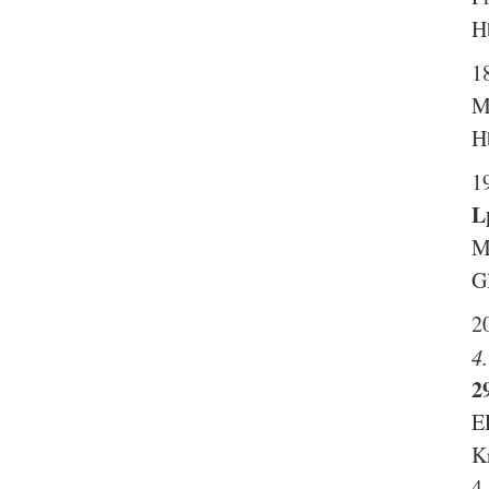
H
1
M
H
1
L
M
G
2
4
2
E
K
4