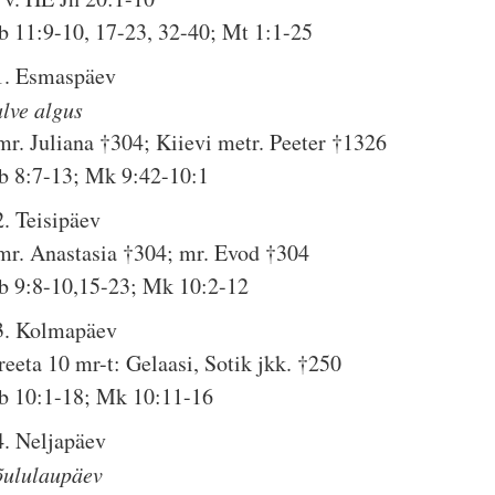
b 11:9-10, 17-23, 32-40; Mt 1:1-25
1. Esmaspäev
alve algus
mr. Juliana †304; Kiievi metr. Peeter †1326
b 8:7-13; Mk 9:42-10:1
2. Teisipäev
mr. Anastasia †304; mr. Evod †304
b 9:8-10,15-23; Mk 10:2-12
3. Kolmapäev
reeta 10 mr-t: Gelaasi, Sotik jkk. †250
b 10:1-18; Mk 10:11-16
4. Neljapäev
õululaupäev