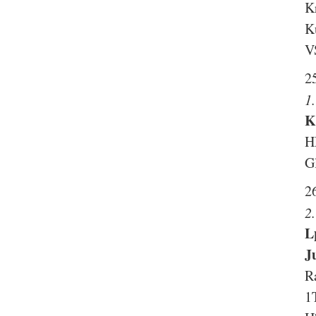
K
K
V
2
1
K
H
G
2
2
L
J
R
1