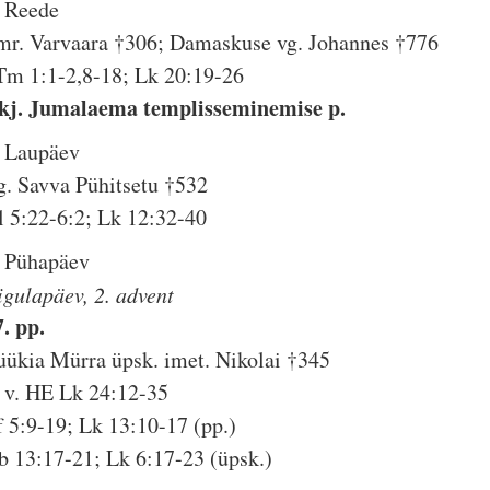
. Reede
mr. Varvaara †306; Damaskuse vg. Johannes †776
Tm 1:1-2,8-18; Lk 20:19-26
kj. Jumalaema templisseminemise p.
. Laupäev
g. Savva Pühitsetu †532
l 5:22-6:2; Lk 12:32-40
. Pühapäev
igulapäev, 2. advent
7. pp.
üükia Mürra üpsk. imet. Nikolai †345
. v. HE Lk 24:12-35
f 5:9-19; Lk 13:10-17 (pp.)
b 13:17-21; Lk 6:17-23 (üpsk.)