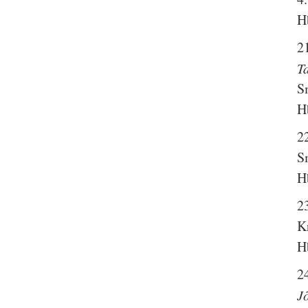
H
2
T
S
H
2
S
H
2
K
H
2
J