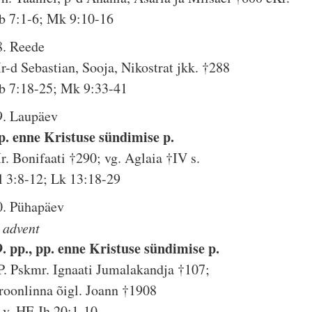
b 7:1-6; Mk 9:10-16
8. Reede
r-d Sebastian, Sooja, Nikostrat jkk. †288
b 7:18-25; Mk 9:33-41
9. Laupäev
p. enne Kristuse sündimise p.
r. Bonifaati †290; vg. Aglaia †IV s.
l 3:8-12; Lk 13:18-29
0. Pühapäev
. advent
9. pp., pp. enne Kristuse sündimise p.
P. Pskmr. Ignaati Jumalakandja †107;
roonlinna õigl. Joann †1908
. v. HE Jh 20:1-10