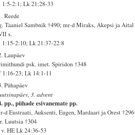
t 1:5-2:1; Lk 21:28-33
1. Reede
g. Taaniel Sambnik †490; mr-d Miraks, Akepsi ja Aital
VII s.
t 1:15-2:10; Lk 21:37-22:8
2. Laupäev
rimithundi psk. imet. Spiridon †348
f 1:16-23; Lk 14:1-11
3. Pühapäev
uutsinapäev, 3. advent
8. pp., pühade esivanemate pp.
r-d Eustraati, Auksenti, Eugen, Mardaari ja Orest †296
r. Luutsia †304
. v. HE Lk 24:36-53