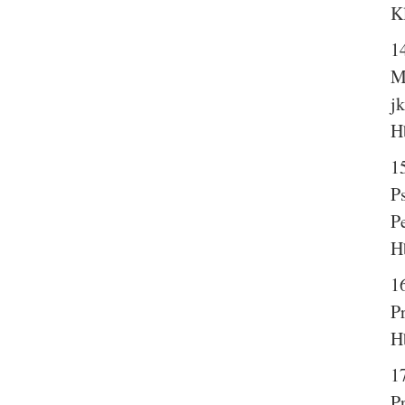
K
1
M
j
H
1
Ps
P
H
1
P
H
1
P