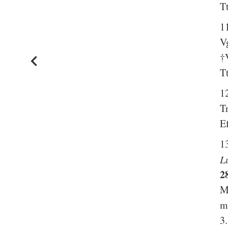
T
1
V
†
T
1
T
E
1
L
2
M
m
3