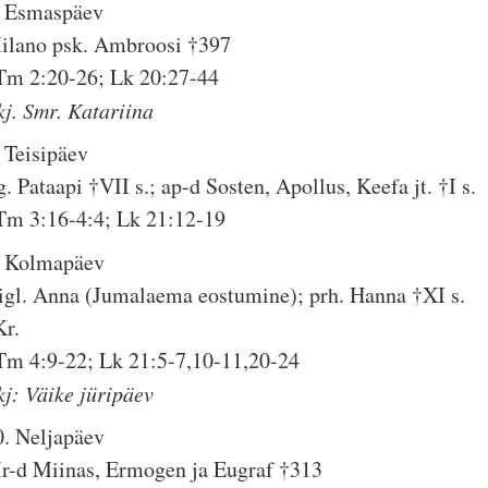
. Esmaspäev
ilano psk. Ambroosi †397
Tm 2:20-26; Lk 20:27-44
kj. Smr. Katariina
. Teisipäev
. Pataapi †VII s.; ap-d Sosten, Apollus, Keefa jt. †I s.
Tm 3:16-4:4; Lk 21:12-19
. Kolmapäev
igl. Anna (Jumalaema eostumine); prh. Hanna †XI s.
Kr.
Tm 4:9-22; Lk 21:5-7,10-11,20-24
kj: Väike jüripäev
0. Neljapäev
r-d Miinas, Ermogen ja Eugraf †313