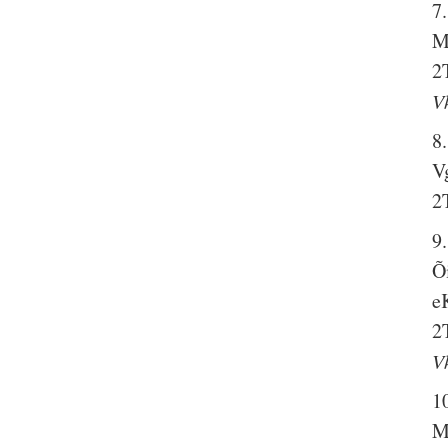
7
M
2
V
8
Vg
2
9
Õ
e
2
V
1
M