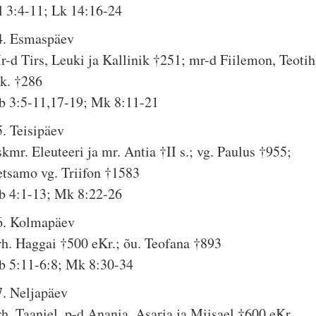
l 3:4-11; Lk 14:16-24
4. Esmaspäev
r-d Tirs, Leuki ja Kallinik †251; mr-d Fiilemon, Teoti
kk. †286
b 3:5-11,17-19; Mk 8:11-21
5. Teisipäev
kmr. Eleuteeri ja mr. Antia †II s.; vg. Paulus †955;
etsamo vg. Triifon †1583
b 4:1-13; Mk 8:22-26
6. Kolmapäev
rh. Haggai †500 eKr.; õu. Teofana †893
b 5:11-6:8; Mk 8:30-34
7. Neljapäev
rh. Taaniel, p-d Anania, Asaria ja Miisael †600 eKr.