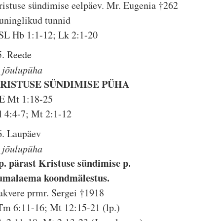
ristuse sündimise eelpäev. Mr. Eugenia †262
uninglikud tunnid
SL Hb 1:1-12; Lk 2:1-20
5. Reede
. jõulupüha
RISTUSE SÜNDIMISE PÜHA
E Mt 1:18-25
l 4:4-7; Mt 2:1-12
6. Laupäev
. jõulupüha
p. pärast Kristuse sündimise p.
umalaema koondmälestus.
akvere prmr. Sergei †1918
Tm 6:11-16; Mt 12:15-21 (lp.)