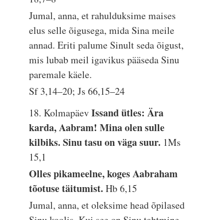
Jumal, anna, et rahulduksime maises
elus selle õigusega, mida Sina meile
annad. Eriti palume Sinult seda õigust,
mis lubab meil igavikus pääseda Sinu
paremale käele.
Sf 3,14–20; Js 66,15–24
Issand ütles: Ära
18. Kolmapäev
karda, Aabram! Mina olen sulle
kilbiks. Sinu tasu on väga suur.
1Ms
15,1
Olles pikameelne, koges Aabraham
tõotuse täitumist.
Hb 6,15
Jumal, anna, et oleksime head õpilased
Sinu koolis. Kui see on Sinu tahtmine,