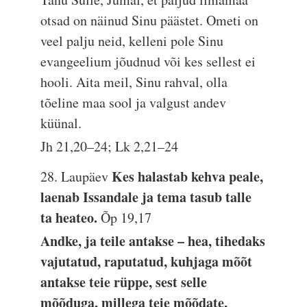
otsad on näinud Sinu päästet. Ometi on
veel palju neid, kelleni pole Sinu
evangeelium jõudnud või kes sellest ei
hooli. Aita meil, Sinu rahval, olla
tõeline maa sool ja valgust andev
küünal.
Jh 21,20–24; Lk 2,21–24
Kes halastab kehva peale,
28. Laupäev
laenab Issandale ja tema tasub talle
ta heateo.
Õp 19,17
Andke, ja teile antakse – hea, tihedaks
vajutatud, raputatud, kuhjaga mõõt
antakse teie rüppe, sest selle
mõõduga, millega teie mõõdate,