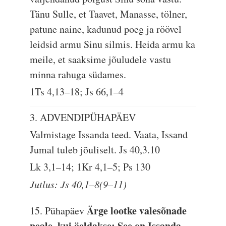
Tänu Sulle, et Taavet, Manasse, tölner,
patune naine, kadunud poeg ja röövel
leidsid armu Sinu silmis. Heida armu ka
meile, et saaksime jõuludele vastu
minna rahuga südames.
1Ts 4,13–18; Js 66,1–4
3. ADVENDIPÜHAPÄEV
Valmistage Issanda teed. Vaata, Issand
Jumal tuleb jõuliselt.
Js 40,3.10
Lk 3,1–14; 1Kr 4,1–5; Ps 130
Jutlus: Js 40,1–8(9–11)
Ärge lootke valesõnade
15. Pühapäev
peale, kui öeldakse: See on Issanda