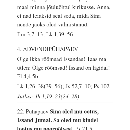
maal minna jõuluõhtul kirikusse. Anna,
et nad leiaksid seal seda, mida Sina
nende jaoks oled valmistanud.
Ilm 3,7–13; Lk 1,39–56
4. ADVENDIPÜHAPÄEV
Olge ikka rõõmsad Issandas! Taas ma
ütlen: Olge rõõmsad! Issand on ligidal!
Fl 4,4.5b
Lk 1,26–38(39–56); Js 52,7–10; Ps 102
Jutlus: Jh 1,19–23(24–28)
Sina oled mu ootus,
22. Pühapäev
Issand Jumal. Sa oled mu kindel
lootus mu noorpõlvest.
Ps 71,5