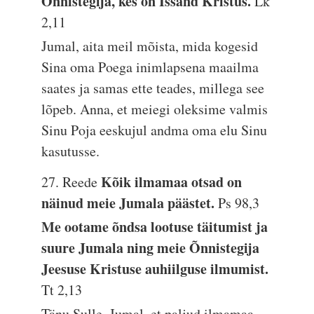
Õnnistegija, kes on Issand Kristus.
Lk
2,11
Jumal, aita meil mõista, mida kogesid
Sina oma Poega inimlapsena maailma
saates ja samas ette teades, millega see
lõpeb. Anna, et meiegi oleksime valmis
Sinu Poja eeskujul andma oma elu Sinu
kasutusse.
Kõik ilmamaa otsad on
27. Reede
näinud meie Jumala päästet.
Ps 98,3
Me ootame õndsa lootuse täitumist ja
suure Jumala ning meie Õnnistegija
Jeesuse Kristuse auhiilguse ilmumist.
Tt 2,13
Tänu Sulle, Jumal, et paljud ilmamaa