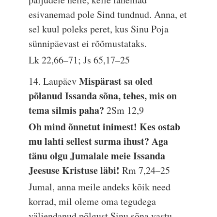
esivanemad pole Sind tundnud. Anna, et
sel kuul poleks peret, kus Sinu Poja
sünnipäevast ei rõõmustataks.
Lk 22,66–71; Js 65,17–25
Mispärast sa oled
14. Laupäev
põlanud Issanda sõna, tehes, mis on
tema silmis paha?
2Sm 12,9
Oh mind õnnetut inimest! Kes ostab
mu lahti sellest surma ihust? Aga
tänu olgu Jumalale meie Issanda
Jeesuse Kristuse läbi!
Rm 7,24–25
Jumal, anna meile andeks kõik need
korrad, mil oleme oma tegudega
väljendanud põlgust Sinu sõna vastu.