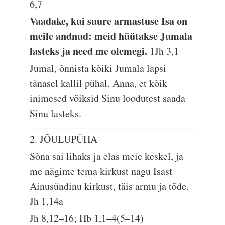
6,7
Vaadake, kui suure armastuse Isa on
meile andnud: meid hüütakse Jumala
lasteks ja need me olemegi.
1Jh 3,1
Jumal, õnnista kõiki Jumala lapsi
tänasel kallil pühal. Anna, et kõik
inimesed võiksid Sinu loodutest saada
Sinu lasteks.
2. JÕULUPÜHA
Sõna sai lihaks ja elas meie keskel, ja
me nägime tema kirkust nagu Isast
Ainusündinu kirkust, täis armu ja tõde.
Jh 1,14a
Jh 8,12–16; Hb 1,1–4(5–14)