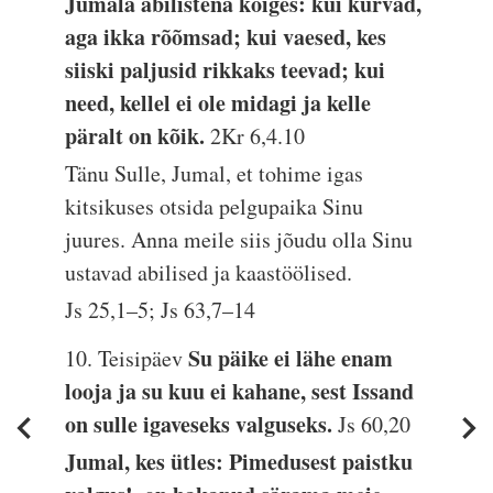
Jumala abilistena kõiges: kui kurvad,
aga ikka rõõmsad; kui vaesed, kes
siiski paljusid rikkaks teevad; kui
need, kellel ei ole midagi ja kelle
päralt on kõik.
2Kr 6,4.10
Tänu Sulle, Jumal, et tohime igas
kitsikuses otsida pelgupaika Sinu
juures. Anna meile siis jõudu olla Sinu
ustavad abilised ja kaastöölised.
Js 25,1–5; Js 63,7–14
Su päike ei lähe enam
10. Teisipäev
looja ja su kuu ei kahane, sest Issand
on sulle igaveseks valguseks.
Js 60,20
Jumal, kes ütles: Pimedusest paistku