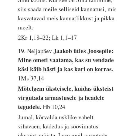
siis saada meile selliseid kannatusi, mis
kasvatavad meis kannatlikkust ja pikka
meelt.
2Kr 1,18–22; Lk 1,1–17
Jaakob ütles Joosepile:
19. Neljapäev
Mine ometi vaatama, kas su vendade
käsi käib hästi ja kas kari on korras.
1Ms 37,14
Mõtelgem üksteisele, kuidas üksteist
virgutada armastusele ja headele
tegudele.
Hb 10,24
Jumal, kõrvalda usklike vahelt
vihavaen, kadedus ja soovimatus
üksteist mõista. Lase meil virgutada