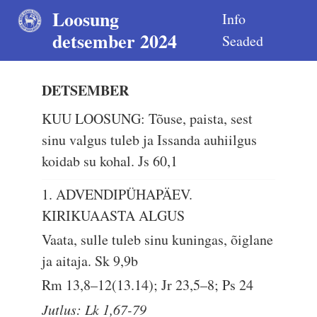
Loosung
Info
detsember 2024
Seaded
DETSEMBER
KUU LOOSUNG: Tõuse, paista, sest
sinu valgus tuleb ja Issanda auhiilgus
koidab su kohal.
Js 60,1
1. ADVENDIPÜHAPÄEV.
KIRIKUAASTA ALGUS
Vaata, sulle tuleb sinu kuningas, õiglane
ja aitaja.
Sk 9,9b
Rm 13,8–12(13.14); Jr 23,5–8; Ps 24
Jutlus: Lk 1,67-79