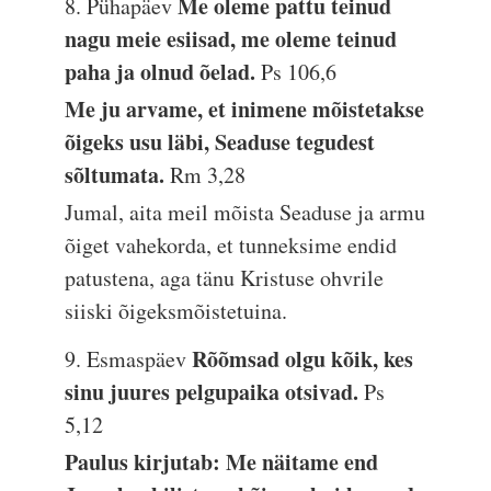
Me oleme pattu teinud
8. Pühapäev
nagu meie esiisad, me oleme teinud
paha ja olnud õelad.
Ps 106,6
Me ju arvame, et inimene mõistetakse
õigeks usu läbi, Seaduse tegudest
sõltumata.
Rm 3,28
Jumal, aita meil mõista Seaduse ja armu
õiget vahekorda, et tunneksime endid
patustena, aga tänu Kristuse ohvrile
siiski õigeksmõistetuina.
Rõõmsad olgu kõik, kes
9. Esmaspäev
sinu juures pelgupaika otsivad.
Ps
5,12
Paulus kirjutab: Me näitame end