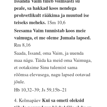
Issanda Vaim tuleb võimsasti su
peale, sa hakkad koos nendega
prohvetlikult rääkima ja muutud ise
teiseks meheks.
1Sm 10,6
Seesama Vaim tunnistab koos meie
vaimuga, et me oleme Jumala lapsed.
Rm 8,16
Saada, Issand, oma Vaim, ja uuenda
maa nägu. Täida ka meid oma Vaimuga,
et ootaksime Sinu tulemist sama
rõõmsa elevusega, nagu lapsed ootavad
jõule.
Hb 10,32–39; Js 59,15b–21
Kui sa ometi oleksid
4. Kolmapäev