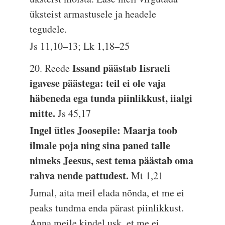
üksteist armastusele ja headele
tegudele.
Js 11,10–13; Lk 1,18–25
Issand päästab Iisraeli
20. Reede
igavese päästega: teil ei ole vaja
häbeneda ega tunda piinlikkust, iialgi
mitte.
Js 45,17
Ingel ütles Joosepile: Maarja toob
ilmale poja ning sina paned talle
nimeks Jeesus, sest tema päästab oma
rahva nende pattudest.
Mt 1,21
Jumal, aita meil elada nõnda, et me ei
peaks tundma enda pärast piinlikkust.
Anna meile kindel usk, et me ei