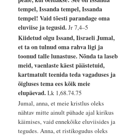
tempel, Issanda tempel, Issanda
tempel! Vaid tõesti parandage oma
eluviise ja tegusid.
Jr 7,4–5
Kiidetud olgu Issand, Iisraeli Jumal,
et ta on tulnud oma rahva ligi ja
toonud talle lunastuse. Nõnda ta laseb
meid, vaenlaste käest päästetuid,
kartmatult teenida teda vagaduses ja
õigluses tema ees kõik meie
elupäevad.
Lk 1,68.74.75
Jumal, anna, et meie kristlus oleks
nähtav mitte ainult pühade ajal kirikus
käimises, vaid ennekõike eluviisides ja
tegudes. Anna, et ristikogudus oleks