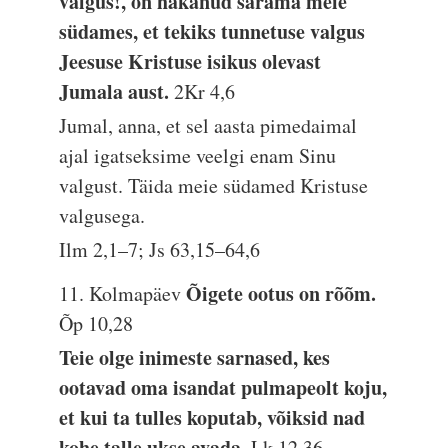
valgus!, on hakanud särama meie
südames, et tekiks tunnetuse valgus
Jeesuse Kristuse isikus olevast
Jumala aust.
2Kr 4,6
Jumal, anna, et sel aasta pimedaimal
ajal igatseksime veelgi enam Sinu
valgust. Täida meie südamed Kristuse
valgusega.
Ilm 2,1–7; Js 63,15–64,6
Õigete ootus on rõõm.
11. Kolmapäev
Õp 10,28
Teie olge inimeste sarnased, kes
ootavad oma isandat pulmapeolt koju,
et kui ta tulles koputab, võiksid nad
kohe talle ukse avada.
Lk 12,36