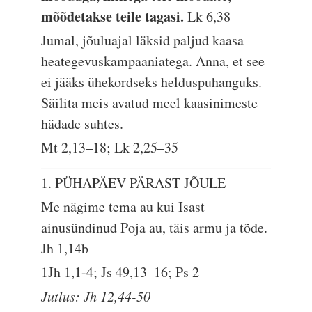
mõõdetakse teile tagasi.
Lk 6,38
Jumal, jõuluajal läksid paljud kaasa
heategevuskampaaniatega. Anna, et see
ei jääks ühekordseks helduspuhanguks.
Säilita meis avatud meel kaasinimeste
hädade suhtes.
Mt 2,13–18; Lk 2,25–35
1. PÜHAPÄEV PÄRAST JÕULE
Me nägime tema au kui Isast
ainusündinud Poja au, täis armu ja tõde.
Jh 1,14b
1Jh 1,1-4; Js 49,13–16; Ps 2
Jutlus: Jh 12,44-50