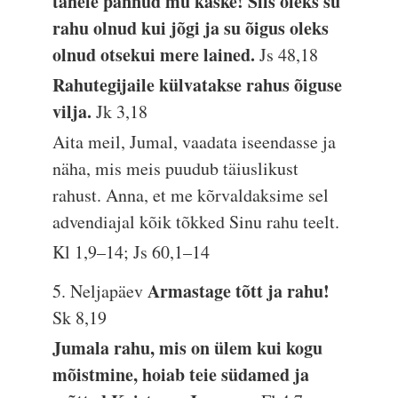
tähele pannud mu käske! Siis oleks su
rahu olnud kui jõgi ja su õigus oleks
olnud otsekui mere lained.
Js 48,18
Rahutegijaile külvatakse rahus õiguse
vilja.
Jk 3,18
Aita meil, Jumal, vaadata iseendasse ja
näha, mis meis puudub täiuslikust
rahust. Anna, et me kõrvaldaksime sel
advendiajal kõik tõkked Sinu rahu teelt.
Kl 1,9–14; Js 60,1–14
Armastage tõtt ja rahu!
5. Neljapäev
Sk 8,19
Jumala rahu, mis on ülem kui kogu
mõistmine, hoiab teie südamed ja