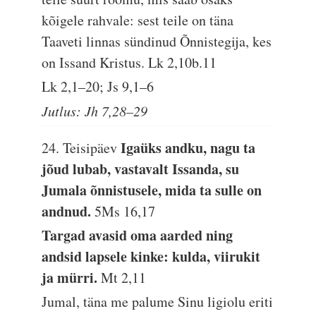
kõigele rahvale: sest teile on täna
Taaveti linnas sündinud Õnnistegija, kes
on Issand Kristus.
Lk 2,10b.11
Lk 2,1–20; Js 9,1–6
Jutlus: Jh 7,28–29
Igaüks andku, nagu ta
24. Teisipäev
jõud lubab, vastavalt Issanda, su
Jumala õnnistusele, mida ta sulle on
andnud.
5Ms 16,17
Targad avasid oma aarded ning
andsid lapsele kinke: kulda, viirukit
ja mürri.
Mt 2,11
Jumal, täna me palume Sinu ligiolu eriti