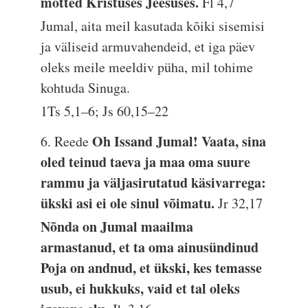
mõtted Kristuses Jeesuses.
Fl 4,7
Jumal, aita meil kasutada kõiki sisemisi
ja väliseid armuvahendeid, et iga päev
oleks meile meeldiv püha, mil tohime
kohtuda Sinuga.
1Ts 5,1–6; Js 60,15–22
Oh Issand Jumal! Vaata, sina
6. Reede
oled teinud taeva ja maa oma suure
rammu ja väljasirutatud käsivarrega:
ükski asi ei ole sinul võimatu.
Jr 32,17
Nõnda on Jumal maailma
armastanud, et ta oma ainusündinud
Poja on andnud, et ükski, kes temasse
usub, ei hukkuks, vaid et tal oleks