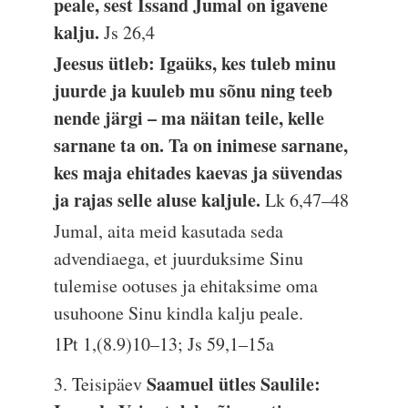
peale, sest Issand Jumal on igavene
kalju.
Js 26,4
Jeesus ütleb: Igaüks, kes tuleb minu
juurde ja kuuleb mu sõnu ning teeb
nende järgi – ma näitan teile, kelle
sarnane ta on. Ta on inimese sarnane,
kes maja ehitades kaevas ja süvendas
ja rajas selle aluse kaljule.
Lk 6,47–48
Jumal, aita meid kasutada seda
advendiaega, et juurduksime Sinu
tulemise ootuses ja ehitaksime oma
usuhoone Sinu kindla kalju peale.
1Pt 1,(8.9)10–13; Js 59,1–15a
Saamuel ütles Saulile:
3. Teisipäev