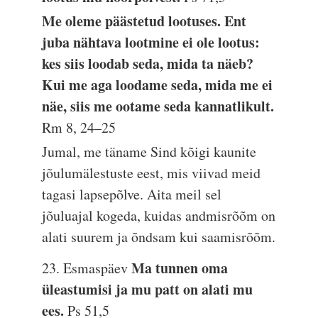
Me oleme päästetud lootuses. Ent
juba nähtava lootmine ei ole lootus:
kes siis loodab seda, mida ta näeb?
Kui me aga loodame seda, mida me ei
näe, siis me ootame seda kannatlikult.
Rm 8, 24–25
Jumal, me täname Sind kõigi kaunite
jõulumälestuste eest, mis viivad meid
tagasi lapsepõlve. Aita meil sel
jõuluajal kogeda, kuidas andmisrõõm on
alati suurem ja õndsam kui saamisrõõm.
Ma tunnen oma
23. Esmaspäev
üleastumisi ja mu patt on alati mu
ees.
Ps 51,5