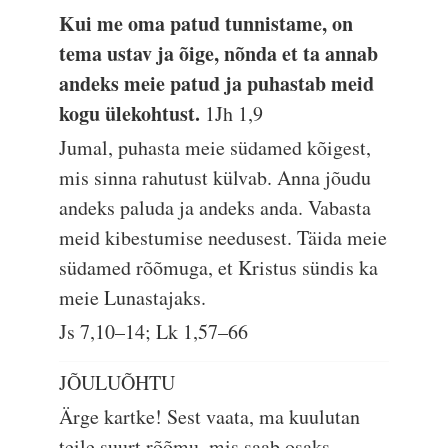
Kui me oma patud tunnistame, on
tema ustav ja õige, nõnda et ta annab
andeks meie patud ja puhastab meid
kogu ülekohtust.
1Jh 1,9
Jumal, puhasta meie südamed kõigest,
mis sinna rahutust külvab. Anna jõudu
andeks paluda ja andeks anda. Vabasta
meid kibestumise needusest. Täida meie
südamed rõõmuga, et Kristus sündis ka
meie Lunastajaks.
Js 7,10–14; Lk 1,57–66
JÕULUÕHTU
Ärge kartke! Sest vaata, ma kuulutan
teile suurt rõõmu, mis saab osaks