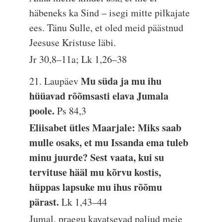
häbeneks ka Sind – isegi mitte pilkajate
ees. Tänu Sulle, et oled meid päästnud
Jeesuse Kristuse läbi.
Jr 30,8–11a; Lk 1,26–38
Mu süda ja mu ihu
21. Laupäev
hüüavad rõõmsasti elava Jumala
poole.
Ps 84,3
Eliisabet ütles Maarjale: Miks saab
mulle osaks, et mu Issanda ema tuleb
minu juurde? Sest vaata, kui su
tervituse hääl mu kõrvu kostis,
hüppas lapsuke mu ihus rõõmu
pärast.
Lk 1,43–44
Jumal, praegu kavatsevad paljud meie