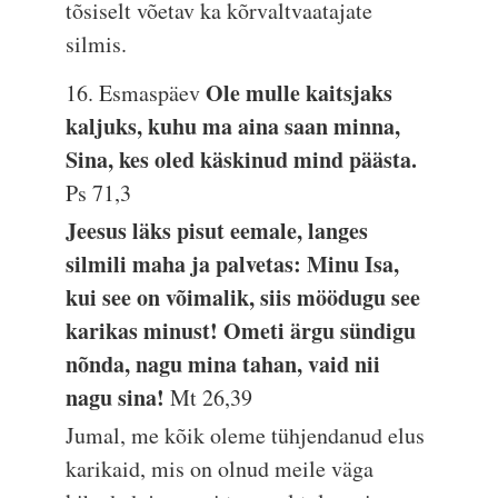
tõsiselt võetav ka kõrvaltvaatajate
silmis.
Ole mulle kaitsjaks
16. Esmaspäev
kaljuks, kuhu ma aina saan minna,
Sina, kes oled käskinud mind päästa.
Ps 71,3
Jeesus läks pisut eemale, langes
silmili maha ja palvetas: Minu Isa,
kui see on võimalik, siis möödugu see
karikas minust! Ometi ärgu sündigu
nõnda, nagu mina tahan, vaid nii
nagu sina!
Mt 26,39
Jumal, me kõik oleme tühjendanud elus
karikaid, mis on olnud meile väga