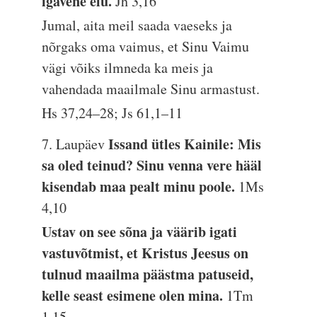
igavene elu.
Jh 3,16
Jumal, aita meil saada vaeseks ja
nõrgaks oma vaimus, et Sinu Vaimu
vägi võiks ilmneda ka meis ja
vahendada maailmale Sinu armastust.
Hs 37,24–28; Js 61,1–11
Issand ütles Kainile: Mis
7. Laupäev
sa oled teinud? Sinu venna vere hääl
kisendab maa pealt minu poole.
1Ms
4,10
Ustav on see sõna ja väärib igati
vastuvõtmist, et Kristus Jeesus on
tulnud maailma päästma patuseid,
kelle seast esimene olen mina.
1Tm
1,15