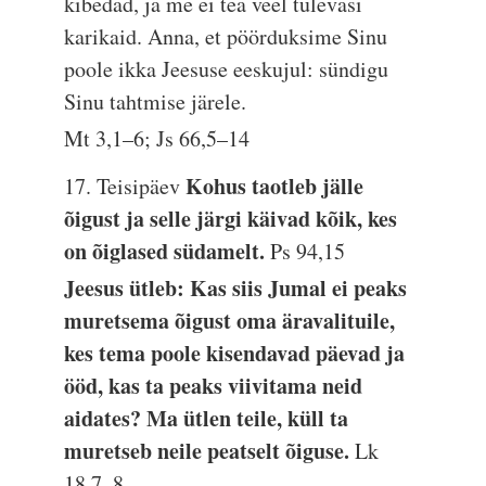
kibedad, ja me ei tea veel tulevasi
karikaid. Anna, et pöörduksime Sinu
poole ikka Jeesuse eeskujul: sündigu
Sinu tahtmise järele.
Mt 3,1–6; Js 66,5–14
Kohus taotleb jälle
17. Teisipäev
õigust ja selle järgi käivad kõik, kes
on õiglased südamelt.
Ps 94,15
Jeesus ütleb: Kas siis Jumal ei peaks
muretsema õigust oma äravalituile,
kes tema poole kisendavad päevad ja
ööd, kas ta peaks viivitama neid
aidates? Ma ütlen teile, küll ta
muretseb neile peatselt õiguse.
Lk
18,7–8