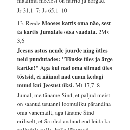
maailma meelest on narrid ja nõrgad.
Jr 31,1–7; Js 65,1–10
Mooses kattis oma näo, sest
13. Reede
ta kartis Jumalale otsa vaadata.
2Ms
3,6
Jeesus astus nende juurde ning ütles
neid puudutades: "Tõuske üles ja ärge
kartke!" Aga kui nad oma silmad üles
tõstsid, ei näinud nad enam kedagi
muud kui Jeesust üksi.
Mt 17,7–8
Jumal, me täname Sind, et paljud meist
on saanud usuanni loomuliku pärandina
oma vanemailt, aga täname Sind
eriliselt, et Sa oled andnud end leida ka
paljudele neile, kelle lähemad