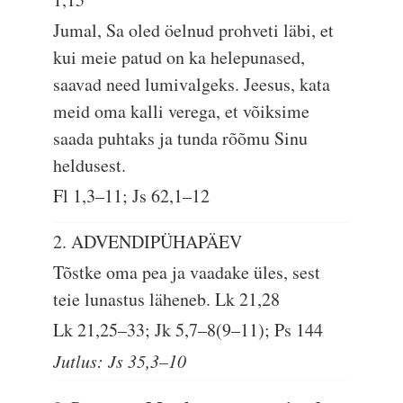
Jumal, Sa oled öelnud prohveti läbi, et
kui meie patud on ka helepunased,
saavad need lumivalgeks. Jeesus, kata
meid oma kalli verega, et võiksime
saada puhtaks ja tunda rõõmu Sinu
heldusest.
Fl 1,3–11; Js 62,1–12
2. ADVENDIPÜHAPÄEV
Tõstke oma pea ja vaadake üles, sest
teie lunastus läheneb.
Lk 21,28
Lk 21,25–33; Jk 5,7–8(9–11); Ps 144
Jutlus: Js 35,3–10