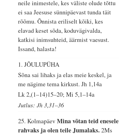
neile inimestele, kes väliste olude tõttu
ei saa Jeesuse sünnipäevast tunda täit
rõõmu. Õnnista eriliselt kõiki, kes
elavad keset sõda, koduvägivalda,
katkisi inimsuhteid, äärmist vaesust.
Issand, halasta!
1. JÕULUPÜHA
Sõna sai lihaks ja elas meie keskel, ja
me nägime tema kirkust.
Jh 1,14a
Lk 2,(1–14)15–20; Mi 5,1–14a
Jutlus: Jh 3,31–36
Mina võtan teid enesele
25. Kolmapäev
rahvaks ja olen teile Jumalaks.
2Ms