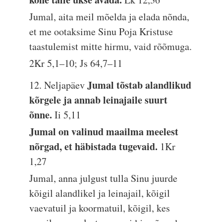
Jumal, aita meil mõelda ja elada nõnda,
et me ootaksime Sinu Poja Kristuse
taastulemist mitte hirmu, vaid rõõmuga.
2Kr 5,1–10; Js 64,7–11
Jumal tõstab alandlikud
12. Neljapäev
kõrgele ja annab leinajaile suurt
õnne.
Ii 5,11
Jumal on valinud maailma meelest
nõrgad, et häbistada tugevaid.
1Kr
1,27
Jumal, anna julgust tulla Sinu juurde
kõigil alandlikel ja leinajail, kõigil
vaevatuil ja koormatuil, kõigil, kes