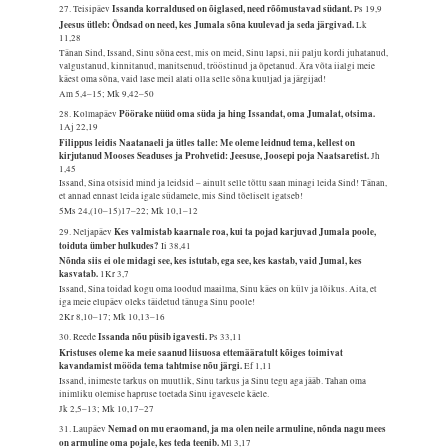
Issanda korraldused on õiglased, need rõõmustavad südant.
27. Teisipäev
Ps 19,9
Jeesus ütleb: Õndsad on need, kes Jumala sõna kuulevad ja seda järgivad.
Lk
11,28
Tänan Sind, Issand, Sinu sõna eest, mis on meid, Sinu lapsi, nii palju kordi juhatanud,
valgustanud, kinnitanud, manitsenud, trööstinud ja õpetanud. Ära võta iialgi meie
käest oma sõna, vaid lase meil alati olla selle sõna kuuljad ja järgijad!
Am 5,4–15; Mk 9,42–50
Pöörake nüüd oma süda ja hing Issandat, oma Jumalat, otsima.
28. Kolmapäev
1Aj 22,19
Filippus leidis Naatanaeli ja ütles talle: Me oleme leidnud tema, kellest on
kirjutanud Mooses Seaduses ja Prohvetid: Jeesuse, Joosepi poja Naatsaretist.
Jh
1,45
Issand, Sina otsisid mind ja leidsid – ainult selle tõttu saan minagi leida Sind! Tänan,
et annad ennast leida igale südamele, mis Sind tõeliselt igatseb!
5Ms 24,(10–15)17–22; Mk 10,1–12
Kes valmistab kaarnale roa, kui ta pojad karjuvad Jumala poole,
29. Neljapäev
toiduta ümber hulkudes?
Ii 38,41
Nõnda siis ei ole midagi see, kes istutab, ega see, kes kastab, vaid Jumal, kes
kasvatab.
1Kr 3,7
Issand, Sina toidad kogu oma loodud maailma, Sinu käes on külv ja lõikus. Aita, et
iga meie elupäev oleks täidetud tänuga Sinu poole!
2Kr 8,10–17; Mk 10,13–16
Issanda nõu püsib igavesti.
30. Reede
Ps 33,11
Kristuses oleme ka meie saanud liisuosa ettemääratult kõiges toimivat
kavandamist mööda tema tahtmise nõu järgi.
Ef 1,11
Issand, inimeste tarkus on muutlik, Sinu tarkus ja Sinu tegu aga jääb. Tahan oma
inimliku olemise hapruse toetada Sinu igavesele käele.
Jk 2,5–13; Mk 10,17–27
Nemad on mu eraomand, ja ma olen neile armuline, nõnda nagu mees
31. Laupäev
on armuline oma pojale, kes teda teenib.
Ml 3,17