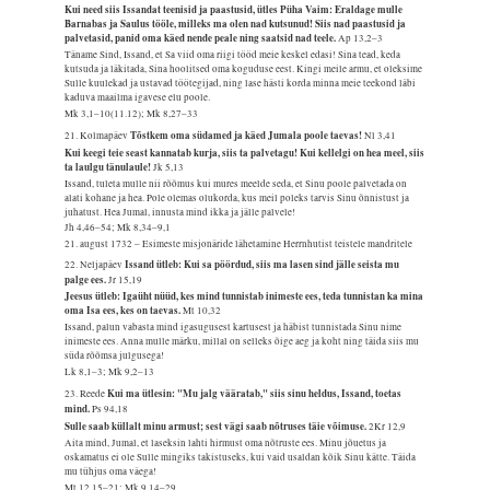
Kui need siis Issandat teenisid ja paastusid, ütles Püha Vaim: Eraldage mulle
Barnabas ja Saulus tööle, milleks ma olen nad kutsunud! Siis nad paastusid ja
palvetasid, panid oma käed nende peale ning saatsid nad teele.
Ap 13,2–3
Täname Sind, Issand, et Sa viid oma riigi tööd meie keskel edasi! Sina tead, keda
kutsuda ja läkitada, Sina hoolitsed oma koguduse eest. Kingi meile armu, et oleksime
Sulle kuulekad ja ustavad töötegijad, ning lase hästi korda minna meie teekond läbi
kaduva maailma igavese elu poole.
Mk 3,1–10(11.12); Mk 8,27–33
Tõstkem oma südamed ja käed Jumala poole taevas!
21. Kolmapäev
Nl 3,41
Kui keegi teie seast kannatab kurja, siis ta palvetagu! Kui kellelgi on hea meel, siis
ta laulgu tänulaule!
Jk 5,13
Issand, tuleta mulle nii rõõmus kui mures meelde seda, et Sinu poole palvetada on
alati kohane ja hea. Pole olemas olukorda, kus meil poleks tarvis Sinu õnnistust ja
juhatust. Hea Jumal, innusta mind ikka ja jälle palvele!
Jh 4,46–54; Mk 8,34–9,1
21. august 1732 – Esimeste misjonäride lähetamine Herrnhutist teistele mandritele
Issand ütleb: Kui sa pöördud, siis ma lasen sind jälle seista mu
22. Neljapäev
palge ees.
Jr 15,19
Jeesus ütleb: Igaüht nüüd, kes mind tunnistab inimeste ees, teda tunnistan ka mina
oma Isa ees, kes on taevas.
Mt 10,32
Issand, palun vabasta mind igasugusest kartusest ja häbist tunnistada Sinu nime
inimeste ees. Anna mulle märku, millal on selleks õige aeg ja koht ning täida siis mu
süda rõõmsa julgusega!
Lk 8,1–3; Mk 9,2–13
Kui ma ütlesin: "Mu jalg vääratab," siis sinu heldus, Issand, toetas
23. Reede
mind.
Ps 94,18
Sulle saab küllalt minu armust; sest vägi saab nõtruses täie võimuse.
2Kr 12,9
Aita mind, Jumal, et laseksin lahti hirmust oma nõtruste ees. Minu jõuetus ja
oskamatus ei ole Sulle mingiks takistuseks, kui vaid usaldan kõik Sinu kätte. Täida
mu tühjus oma väega!
Mt 12,15–21; Mk 9,14–29