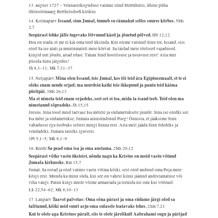
13. august 1727 – Vennastekoguduse vaimne sünd Herrnhutis, ühine püha
õhtusöömaaeg Berthelsdorfi kirikus
Issand, sinu Jumal, tunneb su rännakut selles suures kõrbes.
14. Kolmapäev
5Ms
2,7
Seepärast tehke jälle tugevaks lõtvunud käed ja jõuetud põlved.
Hb 12,12
Hea on teada, et me ei käi oma teed üksinda. Kui oleme valinud Sinu tee, Issand, siis
oled Sa ise alati ja muutumatult meie kõrval. Sa täidad meie tõelised vajadused,
kingid uut jõudu, aitad edasi. Tänan Sind hoolitsuse ja ustavuse eest! Aita mul
püsida Sinu jälgedes!
Jh 8,3–11; Mk 7,31–37
Mina olen Issand, teie Jumal, kes tõi teid ära Egiptusemaalt, et te ei
15. Neljapäev
oleks enam nende orjad; ma murdsin katki teie ikkepuud ja panin teid käima
püstipäi.
3Ms 26,13
Ma ei nimeta teid enam orjadeks, sest ori ei tea, mida ta isand teeb. Teid olen ma
nimetanud sõpradeks.
Jh 15,15
Jeesus, Sina tood meid taevase Isa mõtete ja südametuksete juurde. Sina ise oledki see
Isa mõte ja südametukse, Jumala ainusündinud Poeg! Õnnista, et jääksime Sinu
vabadusse ega loobuks sellest mingi hinna eest. Aita meil jääda Sinu õdedeks ja
vendadeks, Jumala lasteks igavesti.
1Pt 5,1–5; Mk 8,1–9
Sa pead oma isa ja ema austama.
16. Reede
2Ms 20,12
Seepärast võtke vastu üksteist, nõnda nagu ka Kristus on meid vastu võtnud
Jumala kirkuseks.
Rm 15,7
Jumal, Sa ootad ja oled valmis vastu võtma kõiki, sest oled andnud oma Poja meie
kõigi eest. Muuda ka minu süda, kui see on vahest kinni jäänud andestamatuse või
viha vangi. Palun kingi mulle võime armastada ja teenida nii omi kui võõraid.
Lk 22,54–62; Mk 8,10–13
Taavet palvetas: Oma sõna pärast ja oma südame järgi oled sa
17. Laupäev
talitanud, kõiki neid suuri asju oma sulasele teatavaks tehes.
2Sm 7,21
Kui te olete aga Kristuse päralt, siis te olete järelikult Aabrahami sugu ja pärijad