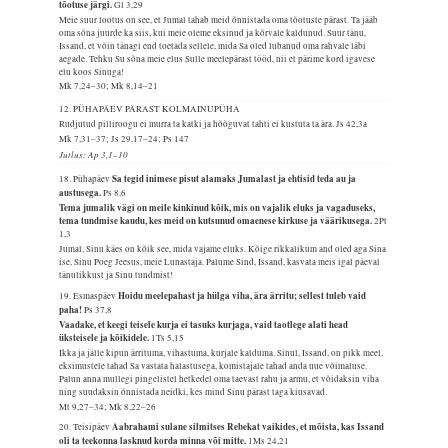
tõotuse järgi.
Gl 3,29
Meie suur lootus on see, et Jumal tahab meid õnnistada oma tõotuste pärast. Ta jääb
oma sõna juurde ka siis, kui meie oleme eksinud ja kõrvale kaldunud. Suur tänu,
Issand, et võin tänagi end toetada sellele, mida Sa oled lubanud oma rahvale läbi
aegade. Tehku Su sõna meie elus Sulle meelepärast tööd, nii et pärime kord igavese
elu koos Sinuga!
Mk 7,24–30; Mk 8,14–21
12. PÜHAPÄEV PÄRAST KOLMAINUPÜHA
Rudjutud pilliroogu ei murra ta katki ja hõõguvat tahti ei kustuta ta ära.
Js 42,3a
Mk 7,31–37; Js 29,17–24; Ps 147
Jutlus: Ap 3,1–10
Sa tegid inimese pisut alamaks Jumalast ja ehtisid teda au ja
18. Pühapäev
austusega.
Ps 8,6
Tema jumalik vägi on meile kinkinud kõik, mis on vajalik eluks ja vagaduseks,
tema tundmise kaudu, kes meid on kutsunud omaenese kirkuse ja väärikusega.
2Pt
1,3
Jumal, Sinu käes on kõik see, mida vajame eluks. Kõige rikkalikum and oled aga Sina
ise, Sinu Poeg Jeesus, meie Lunastaja. Palume Sind, Issand, kasvata meis igal päeval
tänulikkust ja Sinu tundmist!
Hoidu meelepahast ja hülga viha, ära ärritu; sellest tuleb vaid
19. Esmaspäev
paha!
Ps 37,8
Vaadake, et keegi teisele kurja ei tasuks kurjaga, vaid taotlege alati head
üksteisele ja kõikidele.
1Ts 5,15
Ikka ja jälle kipun ärrituma, vihastuma, kurjale kalduma. Sinul, Issand, on pikk meel,
eksimustele tahad Sa vastata halastusega, komistajale tahad anda uue võimaluse.
Palun anna mullegi pingelistel hetkedel oma taevast rahu ja armu, et võidaksin viha
ning suudaksin õnnistada neidki, kes mind Sinu pärast taga kiusavad.
Mt 9,27–34; Mk 8,22–26
Aabrahami sulane silmitses Rebekat vaikides, et mõista, kas Issand
20. Teisipäev
oli ta teekonna lasknud korda minna või mitte.
1Ms 24,21