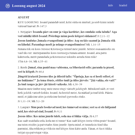
Loosung august 2024
Info
Seaded
AUGUST
KUU LOOSUNG: Issand parandab need, kelle süda on murtud, ja seob kinni nende
valusad haavad.
Ps 147,3
Issanda päev on suur ja väga kardetav, kes suudaks seda taluda? Aga
1. Neljapäev
veel nüüdki ütleb Issand: Pöörduge minu poole kõigest südamest!
Jl 2,11–12
Jeesus kuulutas Jumala evangeeliumi ja ütles: Aeg on täis saanud ja Jumala riik
on lähedal. Parandage meelt ja uskuge evangeeliumisse!
Mk 1,14–15
Jumala riik on koos Jeesuse Kristusega tulnud meie juurde. Sellest osasaamiseks on
vaid üks tee: meeleparandus koos lootusega Jumala armule. Issand, aita pattu
kahetseda, meelt parandada ja Kristusesse uskudes astuda Sinu riiki!
1Tm 4,6–16; Mk 4,35–41
Jumal, sina panid maa vabisema, sa lõhestasid selle; paranda ta praod,
2. Reede
sest ta kõigub.
Ps 60,4
Jüngrid äratasid Jeesuse üles ja ütlesid talle: "Õpetaja, kas sa ei hooli sellest, et
me hukkume?" Ja tema tõusis, sõitles tuult ja ütles järvele: "Jää vakka, ole vait!"
Ja tuul rauges ja järv jäi täiesti vaikseks.
Mk 4,38–39
Maailm meie ümber ning meie enese elugi väriseb ja kõigub. Mõnikord näib, et veel
hetk ja kõik variseb kokku. Issand, Sa hoolid meist, Sa märkad ja tead kõik. Päästa
meid, et jääksime alles ja oleksime hoitud igaveseks eluks.
Jr 1,11–19; Mk 5,1–20
Sinu peale loodavad need, kes tunnevad su nime; sest sa ei ole hüljanud
3. Laupäev
neid, kes otsivad sind, Issand.
Ps 9,11
Jeesus ütles: Kes minu juurde tuleb, seda ma ei lükka välja.
Jh 6,37
Kas saab usaldada seda, keda me ei tunne? Kas saab kõiges loota võõra peale? Issand,
ma tulen otsides ja palvetades Sinu juurde: õpeta mind, et tunneksin Sind üha
paremini, üha rohkem ja võiksin end kõiges Sinu kätte anda. Tänan, et Sa ei lükka
tulijat ega palvetajat välja.