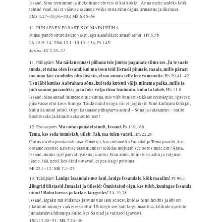
Issand, Sinu teenimine ja ülekohtune eluviis ei käi kokku. Anna meile andeks kõik
tehtud vead, nii et vääruse asemele võiks tulla Sinu õigus, armastus ja üksmeel.
5Ms 4,27–35(36–40); Mk 6,45–56
11. PÜHAPÄEV PÄRAST KOLMAINUPÜHA
Jumal paneb suurelistele vastu, aga alandlikele annab armu.
1Pt 5,5b
Lk 18,9–14; 2Sm 12,1–10.13–15a; Ps 145
Jutlus: Gl 2,16–21
Ma näitan ennast pühana teie juures paganate silme ees. Ja te saate
11. Pühapäev
tunda, et mina olen Issand, kui ma toon teid Iisraeli pinnale, maale, mille pärast
ma oma käe vandudes üles tõstsin, et ma annan selle teie vanemaile.
Hs 20,41–42
Usu läbi kuulas Aabraham sõna, kui teda kutsuti välja minema paika, mille ta
pidi saama pärandiks; ja ta läks välja ilma teadmata, kuhu ta läheb.
Hb 11,8
Issand, Sina annad inimese elule suuna, mis viib õnnistusrikkale eesmärgile, igavesti
püsivasse ellu koos Sinuga. Täida mind usuga, nii et järgiksin Sind kartmata kõikjal,
kuhu Sa mind juhid. Olgu ka tänase pühapäeva annid – Sõna ja sakrament – mulle
kosutuseks ja kinnituseks sellel teel!
Ma ootan päästet sinult, Issand.
12. Esmaspäev
Ps 119,166
Tema, kes seda tunnistab, ütleb: Jah, ma tulen varsti.
Ilm 22,20
Ootus on elu paratamatu osa. Ometigi, kas ootame ka Jumalat ja Tema päästet, kas
ootame Jeesuse Kristuse taastulemist? Kuidas mõjutab see ootus meie elu? Ärata,
Issand, minus igal päeval igatsus ja ootus Sinu armu, õnnistuse, rahu ja valguse
järele. Jah, need, kes Sind ootavad, ei pea iialgi pettuma!
Mt 23,1–12; Mk 7,1–23
Laulge Issandale uus laul, laulge Issandale, kõik maailm!
13. Teisipäev
Ps 96,1
Jüngrid ülistasid Jumalat ja ütlesid: Õnnistatud olgu, kes tuleb, kuningas Issanda
nimel! Rahu taevas ja kirkus kõrgustes!
Lk 19,38
Issand, ärgaku mu südames ja suus uus laul sellest, kuidas Sinu heldus ja abi on
ulatunud minugi väikesesse ellu! Ühinegu see laul kogu maailma, kõikide ajastute
jumalarahva hümniga Sulle, kes Sa elad ja valitsed igavesti.
1Sm 17,38–51; Mk 7,24–30