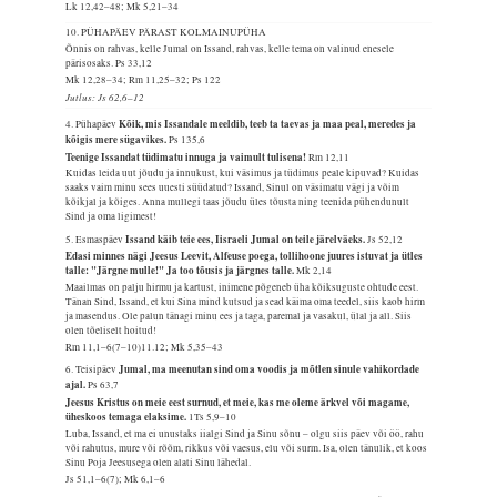
Lk 12,42–48; Mk 5,21–34
10. PÜHAPÄEV PÄRAST KOLMAINUPÜHA
Õnnis on rahvas, kelle Jumal on Issand, rahvas, kelle tema on valinud enesele
pärisosaks.
Ps 33,12
Mk 12,28–34; Rm 11,25–32; Ps 122
Jutlus: Js 62,6–12
Kõik, mis Issandale meeldib, teeb ta taevas ja maa peal, meredes ja
4. Pühapäev
kõigis mere sügavikes.
Ps 135,6
Teenige Issandat tüdimatu innuga ja vaimult tulisena!
Rm 12,11
Kuidas leida uut jõudu ja innukust, kui väsimus ja tüdimus peale kipuvad? Kuidas
saaks vaim minu sees uuesti süüdatud? Issand, Sinul on väsimatu vägi ja võim
kõikjal ja kõiges. Anna mullegi taas jõudu üles tõusta ning teenida pühendunult
Sind ja oma ligimest!
Issand käib teie ees, Iisraeli Jumal on teile järelväeks.
5. Esmaspäev
Js 52,12
Edasi minnes nägi Jeesus Leevit, Alfeuse poega, tollihoone juures istuvat ja ütles
talle: "Järgne mulle!" Ja too tõusis ja järgnes talle.
Mk 2,14
Maailmas on palju hirmu ja kartust, inimene põgeneb üha kõiksuguste ohtude eest.
Tänan Sind, Issand, et kui Sina mind kutsud ja sead käima oma teedel, siis kaob hirm
ja masendus. Ole palun tänagi minu ees ja taga, paremal ja vasakul, ülal ja all. Siis
olen tõeliselt hoitud!
Rm 11,1–6(7–10)11.12; Mk 5,35–43
Jumal, ma meenutan sind oma voodis ja mõtlen sinule vahikordade
6. Teisipäev
ajal.
Ps 63,7
Jeesus Kristus on meie eest surnud, et meie, kas me oleme ärkvel või magame,
üheskoos temaga elaksime.
1Ts 5,9–10
Luba, Issand, et ma ei unustaks iialgi Sind ja Sinu sõnu – olgu siis päev või öö, rahu
või rahutus, mure või rõõm, rikkus või vaesus, elu või surm. Isa, olen tänulik, et koos
Sinu Poja Jeesusega olen alati Sinu lähedal.
Js 51,1–6(7); Mk 6,1–6