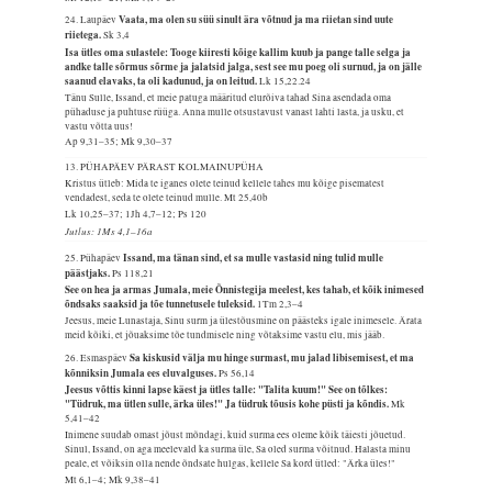
Vaata, ma olen su süü sinult ära võtnud ja ma riietan sind uute
24. Laupäev
riietega.
Sk 3,4
Isa ütles oma sulastele: Tooge kiiresti kõige kallim kuub ja pange talle selga ja
andke talle sõrmus sõrme ja jalatsid jalga, sest see mu poeg oli surnud, ja on jälle
saanud elavaks, ta oli kadunud, ja on leitud.
Lk 15,22.24
Tänu Sulle, Issand, et meie patuga määritud elurõiva tahad Sina asendada oma
pühaduse ja puhtuse rüüga. Anna mulle otsustavust vanast lahti lasta, ja usku, et
vastu võtta uus!
Ap 9,31–35; Mk 9,30–37
13. PÜHAPÄEV PÄRAST KOLMAINUPÜHA
Kristus ütleb: Mida te iganes olete teinud kellele tahes mu kõige pisematest
vendadest, seda te olete teinud mulle.
Mt 25,40b
Lk 10,25–37; 1Jh 4,7–12; Ps 120
Jutlus: 1Ms 4,1–16a
Issand, ma tänan sind, et sa mulle vastasid ning tulid mulle
25. Pühapäev
päästjaks.
Ps 118,21
See on hea ja armas Jumala, meie Õnnistegija meelest, kes tahab, et kõik inimesed
õndsaks saaksid ja tõe tunnetusele tuleksid.
1Tm 2,3–4
Jeesus, meie Lunastaja, Sinu surm ja ülestõusmine on päästeks igale inimesele. Ärata
meid kõiki, et jõuaksime tõe tundmisele ning võtaksime vastu elu, mis jääb.
Sa kiskusid välja mu hinge surmast, mu jalad libisemisest, et ma
26. Esmaspäev
kõnniksin Jumala ees eluvalguses.
Ps 56,14
Jeesus võttis kinni lapse käest ja ütles talle: "Talita kuum!" See on tõlkes:
"Tüdruk, ma ütlen sulle, ärka üles!" Ja tüdruk tõusis kohe püsti ja kõndis.
Mk
5,41–42
Inimene suudab omast jõust mõndagi, kuid surma ees oleme kõik täiesti jõuetud.
Sinul, Issand, on aga meelevald ka surma üle, Sa oled surma võitnud. Halasta minu
peale, et võiksin olla nende õndsate hulgas, kellele Sa kord ütled: "Ärka üles!"
Mt 6,1–4; Mk 9,38–41