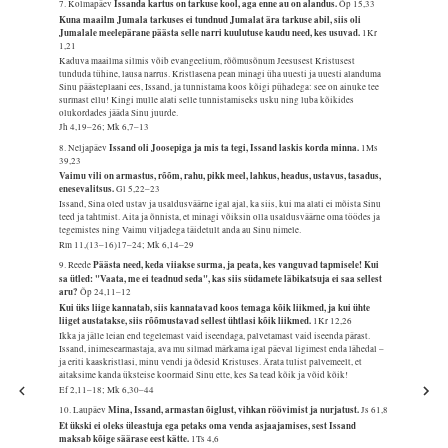
Issanda kartus on tarkuse kool, aga enne au on alandus.
7. Kolmapäev
Õp 15,33
Kuna maailm Jumala tarkuses ei tundnud Jumalat ära tarkuse abil, siis oli
Jumalale meelepärane päästa selle narri kuulutuse kaudu need, kes usuvad.
1Kr
1,21
Kaduva maailma silmis võib evangeelium, rõõmusõnum Jeesusest Kristusest
tunduda tühine, lausa narrus. Kristlasena pean minagi üha uuesti ja uuesti alanduma
Sinu päästeplaani ees, Issand, ja tunnistama koos kõigi pühadega: see on ainuke tee
surmast ellu! Kingi mulle alati selle tunnistamiseks usku ning luba kõikides
olukordades jääda Sinu juurde.
Jh 4,19–26; Mk 6,7–13
Issand oli Joosepiga ja mis ta tegi, Issand laskis korda minna.
8. Neljapäev
1Ms
39,23
Vaimu vili on armastus, rõõm, rahu, pikk meel, lahkus, headus, ustavus, tasadus,
enesevalitsus.
Gl 5,22–23
Issand, Sina oled ustav ja usaldusväärne igal ajal, ka siis, kui ma alati ei mõista Sinu
teed ja tahtmist. Aita ja õnnista, et minagi võiksin olla usaldusväärne oma töödes ja
tegemistes ning Vaimu viljadega täidetult anda au Sinu nimele.
Rm 11,(13–16)17–24; Mk 6,14–29
Päästa need, keda viiakse surma, ja peata, kes vanguvad tapmisele! Kui
9. Reede
sa ütled: "Vaata, me ei teadnud seda", kas siis südamete läbikatsuja ei saa sellest
aru?
Õp 24,11–12
Kui üks liige kannatab, siis kannatavad koos temaga kõik liikmed, ja kui ühte
liiget austatakse, siis rõõmustavad sellest ühtlasi kõik liikmed.
1Kr 12,26
Ikka ja jälle leian end tegelemast vaid iseendaga, palvetamast vaid iseenda pärast.
Issand, inimesearmastaja, ava mu silmad märkama igal päeval ligimest enda lähedal –
ja eriti kaaskristlasi, minu vendi ja õdesid Kristuses. Ärata tulist palvemeelt, et
aitaksime kanda üksteise koormaid Sinu ette, kes Sa tead kõik ja võid kõik!
Ef 2,11–18; Mk 6,30–44
Mina, Issand, armastan õiglust, vihkan röövimist ja nurjatust.
10. Laupäev
Js 61,8
Et ükski ei oleks üleastuja ega petaks oma venda asjaajamises, sest Issand
maksab kõige säärase eest kätte.
1Ts 4,6