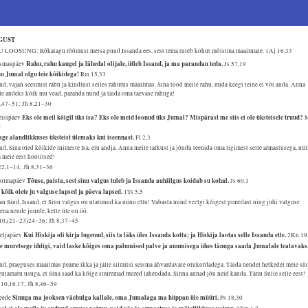
GUST
 LOOSUNG: Rõkatagu rõõmust metsa puud Issanda ees, sest tema tuleb kohut mõistma maailmale.
1Aj 16,33
Rahu, rahu kaugel ja lähedal olijale, ütleb Issand, ja ma parandan teda.
Esmaspäev
Js 57,19
u Jumal olgu teie kõikidega!
Rm 15,33
nd, vajan seesmist rahu ja kindlust selles rahutus maailmas. Sina tood meile rahu, mida keegi teine ei või anda. Anna
e andeks kõik mu vead, paranda mind ja täida oma taevase rahuga!
6,47–51; Jh 8,21–30
Eks ole meil kõigil üks isa? Eks ole meid loonud üks Jumal? Mispärast me siis ei ole üksteisele truud?
Teisipäev
0
age alandlikkuses üksteist ülemaks kui iseennast.
Fl 2,3
nd, Sina oled kõikide inimeste Isa, elu andja. Anna meile tarkust ja jõudu teenida oma ligimest selle armastusega, mil
 meie eest hoolitsed!
22,1–14; Jh 8,31–36
Tõuse, paista, sest sinu valgus tuleb ja Issanda auhiilgus koidab su kohal.
Kolmapäev
Js 60,1
 kõik olete ju valguse lapsed ja päeva lapsed.
1Ts 5,5
n Sind, Issand, et Sinu valgus on ulatunud ka minu ellu! Vabasta mind veelgi kõigest pimedast ning juhi valguse
ena nende juurde, kelle üle on öö.
10,(21–23)24–36; Jh 8,37–45
Kui Hiskija oli kirja lugenud, siis ta läks üles Issanda kotta; ja Hiskija laotas selle Issanda ette.
Neljapäev
2Kn 19
e muretsege ühtigi, vaid laske kõiges oma palumised palve ja anumisega ühes tänuga saada Jumalale teatavaks
nd, praeguses maailmas peame ikka ja jälle silmitsi seisma ähvardavate olukordadega. Täida nendel hetkedel meie sü
utamatu usuga, et Sina saad ka kõige suuremad mured lahendada. Sinna annad jõu neid kanda. Tänu Sulle selle eest!
 10,16.17; Jh 8,46–59
Sinuga ma jooksen väehulga kallale, oma Jumalaga ma hüppan üle müüri.
Reede
Ps 18,30