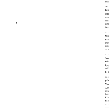
Mt 
10.
käid
Mik
Jees
mäss
usta
Õp 
11.
Nüü
Issa
igav
ning
1Kr
12.
Jees
rah
Igap
neid
Ef 
13.
pale
Vaa
Aega
püha
kann
Kris
Fl 
13.