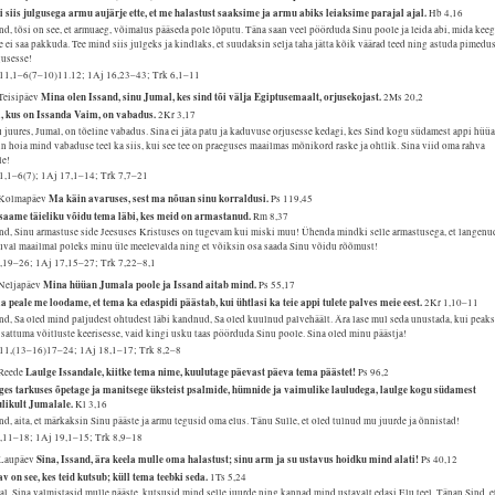
i siis julgusega armu aujärje ette, et me halastust saaksime ja armu abiks leiaksime parajal ajal.
Hb 4,16
nd, tõsi on see, et armuaeg, võimalus pääseda pole lõputu. Täna saan veel pöörduda Sinu poole ja leida abi, mida keeg
e ei saa pakkuda. Tee mind siis julgeks ja kindlaks, et suudaksin selja taha jätta kõik väärad teed ning astuda pimedu
gusesse!
11,1–6(7–10)11.12; 1Aj 16,23–43; Trk 6,1–11
Mina olen Issand, sinu Jumal, kes sind tõi välja Egiptusemaalt, orjusekojast.
 Teisipäev
2Ms 20,2
l, kus on Issanda Vaim, on vabadus.
2Kr 3,17
 juures, Jumal, on tõeline vabadus. Sina ei jäta patu ja kaduvuse orjusesse kedagi, kes Sind kogu südamest appi hüüa
n hoia mind vabaduse teel ka siis, kui see tee on praeguses maailmas mõnikord raske ja ohtlik. Sina viid oma rahva
le!
51,1–6(7); 1Aj 17,1–14; Trk 7,7–21
Ma käin avaruses, sest ma nõuan sinu korraldusi.
 Kolmapäev
Ps 119,45
saame täieliku võidu tema läbi, kes meid on armastanud.
Rm 8,37
nd, Sinu armastuse side Jeesuses Kristuses on tugevam kui miski muu! Ühenda mindki selle armastusega, et langenu
uval maailmal poleks minu üle meelevalda ning et võiksin osa saada Sinu võidu rõõmust!
4,19–26; 1Aj 17,15–27; Trk 7,22–8,1
Mina hüüan Jumala poole ja Issand aitab mind.
 Neljapäev
Ps 55,17
 peale me loodame, et tema ka edaspidi päästab, kui ühtlasi ka teie appi tulete palves meie eest.
2Kr 1,10–11
nd, Sa oled mind paljudest ohtudest läbi kandnud, Sa oled kuulnud palvehäält. Ära lase mul seda unustada, kui peak
 sattuma võitluste keerisesse, vaid kingi usku taas pöörduda Sinu poole. Sina oled minu päästja!
11,(13–16)17–24; 1Aj 18,1–17; Trk 8,2–8
Laulge Issandale, kiitke tema nime, kuulutage päevast päeva tema päästet!
 Reede
Ps 96,2
ges tarkuses õpetage ja manitsege üksteist psalmide, hümnide ja vaimulike lauludega, laulge kogu südamest
ulikult Jumalale.
Kl 3,16
nd, aita, et märkaksin Sinu pääste ja armu tegusid oma elus. Tänu Sulle, et oled tulnud mu juurde ja õnnistad!
2,11–18; 1Aj 19,1–15; Trk 8,9–18
Sina, Issand, ära keela mulle oma halastust; sinu arm ja su ustavus hoidku mind alati!
 Laupäev
Ps 40,12
v on see, kes teid kutsub; küll tema teebki seda.
1Ts 5,24
l, Sina valmistasid mulle pääste, kutsusid mind selle juurde ning kannad mind ustavalt edasi Elu teel. Tänan Sind, e