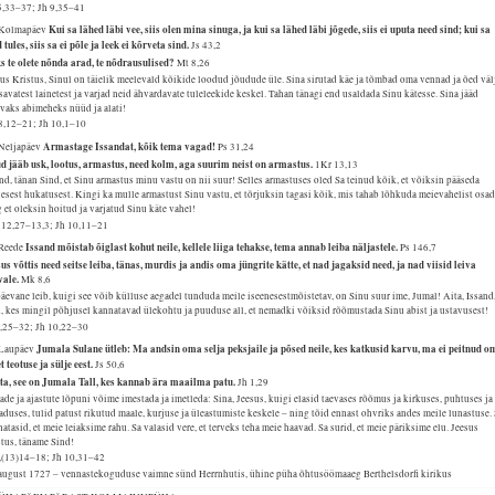
5,33–37; Jh 9,35–41
Kui sa lähed läbi vee, siis olen mina sinuga, ja kui sa lähed läbi jõgede, siis ei uputa need sind; kui sa
 Kolmapäev
 tules, siis sa ei põle ja leek ei kõrveta sind.
Js 43,2
s te olete nõnda arad, te nõdrausulised?
Mt 8,26
us Kristus, Sinul on täielik meelevald kõikide loodud jõudude üle. Sina sirutad käe ja tõmbad oma vennad ja õed väl
avatest lainetest ja varjad neid ähvardavate tuleleekide keskel. Tahan tänagi end usaldada Sinu kätesse. Sina jääd
vaks abimeheks nüüd ja alati!
8,12–21; Jh 10,1–10
Armastage Issandat, kõik tema vagad!
 Neljapäev
Ps 31,24
d jääb usk, lootus, armastus, need kolm, aga suurim neist on armastus.
1Kr 13,13
nd, tänan Sind, et Sinu armastus minu vastu on nii suur! Selles armastuses oled Sa teinud kõik, et võiksin pääseda
esest hukatusest. Kingi ka mulle armastust Sinu vastu, et tõrjuksin tagasi kõik, mis tahab lõhkuda meievahelist osad
 et oleksin hoitud ja varjatud Sinu käte vahel!
 12,27–13,3; Jh 10,11–21
Issand mõistab õiglast kohut neile, kellele liiga tehakse, tema annab leiba näljastele.
 Reede
Ps 146,7
us võttis need seitse leiba, tänas, murdis ja andis oma jüngrite kätte, et nad jagaksid need, ja nad viisid leiva
vale.
Mk 8,6
äevane leib, kuigi see võib külluse aegadel tunduda meile iseenesestmõistetav, on Sinu suur ime, Jumal! Aita, Issand
, kes mingil põhjusel kannatavad ülekohtu ja puuduse all, et nemadki võiksid rõõmustada Sinu abist ja ustavusest!
4,25–32; Jh 10,22–30
Jumala Sulane ütleb: Ma andsin oma selja peksjaile ja põsed neile, kes katkusid karvu, ma ei peitnud o
 Laupäev
t teotuse ja sülje eest.
Js 50,6
ta, see on Jumala Tall, kes kannab ära maailma patu.
Jh 1,29
de ja ajastute lõpuni võime imestada ja imetleda: Sina, Jeesus, kuigi elasid taevases rõõmus ja kirkuses, puhtuses ja
duses, tulid patust rikutud maale, kurjuse ja üleastumiste keskele – ning tõid ennast ohvriks andes meile lunastuse.
atasid, et meie leiaksime rahu. Sa valasid vere, et terveks teha meie haavad. Sa surid, et meie päriksime elu. Jeesus
tus, täname Sind!
2,(13)14–18; Jh 10,31–42
 august 1727 – vennastekoguduse vaimne sünd Herrnhutis, ühine püha õhtusöömaaeg Berthelsdorfi kirikus