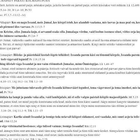
 PÜHAPÄEV PÄRAST KOLMAINUPÜHA
helt, kellele on antud palju, nõutakse palju, ja kelle hoolde on jäetud palju, sellelt küsitakse veel rohkem.
Lk 12,48b
25,14–30; Jr 1,4–10; Ps 53
lus: Fl 3,7–11(12–14)
Kes on nagu Issand, meie Jumal, kes kõrgel istub, kes alandub vaatama, mis taevas ja maa peal on, ke
 Pühapäev
tab põrmust üles vaevase.
Ps 113,5–7
us Kristus, olles Jumala kuju, ei arvanud osaks olla Jumalaga võrdne, vaid loobus iseenese olust, võttes orja ku
des inimese sarnaseks.
Fl 2,6–7
v Jumal, väikeseks saades näitasid Sa oma tõelist suurust. Inimeseks saades avasid Sa oma armastava südame meie
u. Tee nii, et meiegi õpiksime suureks saamist teenimise ja armastuse kaudu. Kingi meile selleks valmisolekut ja
kust igal päeval!
Hõiske- ja päästehääl kostab õigete telkidest: Issanda parem käsi on tõusnud kõrgele, Issanda parem
 Esmaspäev
i teeb vägevaid tegusid!
Ps 118,15.16
hing ülistab väga Issandat ja mu vaim rõõmutseb Jumalas, minu Õnnistegijas.
Lk 1,46–47
, Jumal, oled inimeste abimees ja päästja. Eriliselt valvad Sa nende üle, kes otsustavad end päevast päeva Sinu hoold
dada ja otsivad Sinu tahtmist oma elus. Tee siis tugevaks kõik araks muutunud südamed ja anna kindlust kahtlejatele
 rahvas võiks alati kuulutada Sinu suuri armutegusid!
16,10–13; 1Aj 10,1–14; Trk 1,1–10
Me jutustame tulevasele põlvele Issanda kiituseväärt tegudest, tema vägevusest ja tema imedest, mis t
 Teisipäev
nud.
Ps 78,4
üüdata ka lampi ja panda vaka alla, vaid lambijalale, nii et selle valgus paistab kõigile majasolijatele.
Mt 5,15
nd, palun Sind, tee mind julgeks kuulutama seda head, mida olen Sinu käest saanud. Jäägu minust kaugele tänamatus
nemine, et olen Sinu laps ning et Sinu nimi on nimetatud minu üle. Olgu minu usutunnistus täis rõõmu ja lootust!
 3,16–28; 1Aj 11,1–9; Trk 1,11–15
Kartke ainult Issandat ja teenige teda ustavalt kõigest südamest, sest vaadake, mis suuri asju ta teile
 Kolmapäev
nud.
1Sm 12,24
e olge viitsimatud hoolsuses; olge tulised vaimus; teenige Issandat!
Rm 12,11
nd, äratagu Sinu suur arm minus alati tänu ning tahet teenida Sind ja Sinu riiki meie keskel. Sinuga koos võidan ära
muse ja mureliku meele. Sina, Jumal, oled ustav, täida mindki ustavusega Sinu töös!
 10,23–31; 1Aj 13,1–14; Trk 1,16–2,25