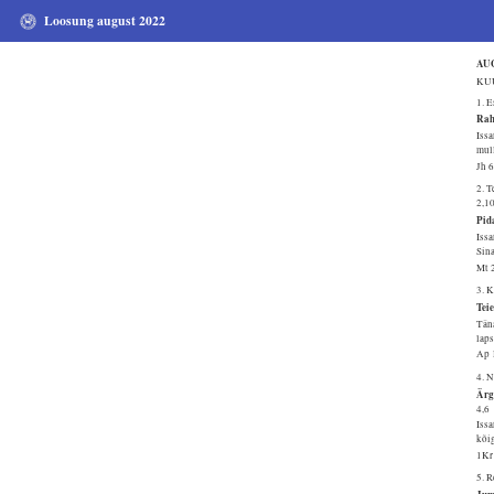
Loosung august 2022
AU
KUU
1. 
Rah
Issa
mull
Jh 
2. 
2,1
Pid
Issa
Sina
Mt 
3. 
Teie
Täna
laps
Ap 
4. 
Ärg
4,6
Issa
kõig
1Kr
5. 