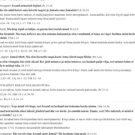
Issand armastab õiglust.
 Neljapäev
Ps 37,28
ke siis nüüd keisri oma keisrile tagasi ja Jumala oma Jumalale!
Lk 20,25
nd, palun Sinu käest tarkust, et elada praeguses maailmas Sulle meelepäraselt. Anna andeks, kui olen õigelt rajalt kõr
nud. Suuna mind tagasi eluteele ning hoia mind igavesti!
 4,6–16; 1Aj 14,1–17; Trk 3,1–12
Mu hing ripub su küljes, su parem käsi toetab mind.
 Reede
Ps 63,9
lus kirjutab: Ma tean, kellesse ma olen uskuma hakanud ja olen veendunud, et tema on vägev hoidma minu hool
ldatut.
2Tm 1,12
ad on need, kelle hing ripub Jumala küljes ja kes jäävad Tema juurde kõiges. Tahan kuuluda nende hulka. Aita mind
l, kinnita mind Sinu külge jäädavalt!
1,11–19; 1Aj 15,1–16.25–29; Trk 4,7–20
Jumal ütleb: Ma olen Iisraelile nagu kaste: tema õitseb nagu lilleke.
 Laupäev
Ho 14,6
 olen viinapuu, teie olete oksad. Kes jääb minusse ja mina temasse, see kannab palju vilja, sest minust lahus ei
da te midagi teha.
Jh 15,5
n Sind, Issand, et oled mind enesega liitnud otsekui oksa tüve külge. Sinus saab minu elu tõelise sisu ja eesmärgi.
ga koos kannan vilja, mis jääb.
12,42–48; 1Aj 16,1–22; Trk 5,1–16
. PÜHAPÄEV PÄRAST KOLMAINUPÜHA
s on rahvas, kelle Jumal on Issand, rahvas, kelle tema on valinud enesele pärisosaks.
Ps 33,12
12,28–34; 2Ms 19,1–6; Ps 59
lus: Rm 9,1–8.14–16
Ärge mind viivitage, sest Issand on lasknud mu teekonna korda minna.
 Pühapäev
1Ms 24,56
 nad teed mööda edasi läksid, jõudsid nad ühe vee äärde. Ja eunuhh lausus: Ennäe, vesi! Mis takistab, et mind ei
ks ristida?
Ap 8,36
nd, Sa tahad meie elu kujundada Sulle meelepäraseks. Kingi armu, et ma ei oleks tuim ega ükskõikne, kui tuleb aeg
da vajalikke samme Sinu seatud teel edasiliikumiseks!
 august 1732: Esimeste misjonäride lähetamine Herrnhuudist
Eks see ole sina, Issand, meie Jumal? Me loodame sinu peale.
 Esmaspäev
Jr 14,22