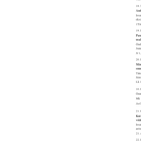
18.
And
Issa
eksi
1Tm
19.
Pau
usa
Õnds
Juma
Jr 
20.
Mina
suu
Täna
Sinu
Lk 
10
Õnni
Mk 
Jut
21.
Kui
või
Issa
astu
21.
22.