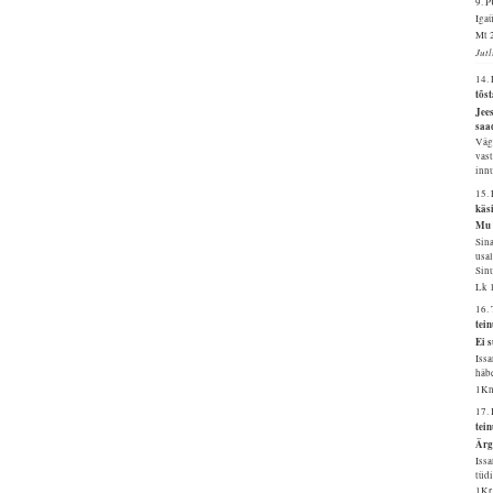
9.
Igaü
Mt 
Jut
14.
tõs
Jees
saa
Väge
vast
innu
15.
käs
Mu 
Sina
usal
Sinu
Lk 
16.
tei
Ei s
Issa
häbe
1Kn
17.
tei
Ärg
Issa
tüdi
1Kr