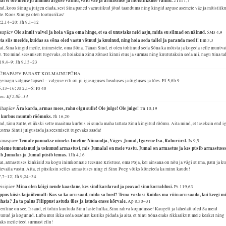
al ei ole meile ju andnud arguse vaimu, vaid väe ja armastuse ja mõistlikkuse vaimu.
2Tm 1,7
nd, koos Sinuga julgen elada, sest Sina paned vaenulikud jõud taanduma ning kingid arguse asemele väe ja mõistlik
le. Koos Sinuga olen lootusrikas!
22,14–20; Jh 9,1–12
Ole ainult valvel ja hoia väga oma hinge, et sa ei unustaks neid asju, mida su silmad on näinud.
Laupäev
5Ms 4,9
ta siis meelde, kuidas sa sõna oled vastu võtnud ja kuulnud, ning hoia seda tallel ja paranda meelt!
Ilm 3,3
l, Sina kingid meile, inimestele, oma Sõna. Tänan Sind, et olen tohtinud seda Sõna ka mõista ja kogeda selle muutva
. Tee mind seesmiselt tugevaks, et hoiaksin Sinu Sõnast kinni elus ja surmas ning kuulutaksin seda nii, nagu Sina ta
 19,4–9; Jh 9,13–23
 PÜHAPÄEV PÄRAST KOLMAINUPÜHA
e nagu valguse lapsed – valguse vili on ju igasuguses headuses ja õigluses ja tões.
Ef 5,8b.9
5,13–16; Js 2,1–5; Ps 48
lus: Ef 5,8b–14
Ära karda, armas mees, rahu olgu sulle! Ole julge! Ole julge!
Pühapäev
Tn 10,19
e kurbus muutub rõõmuks.
Jh 16,20
nd, tänu Sulle, et ükski selle maailma kurbus ei suuda maha tallata Sinu kingitud rõõmu. Aita mind, et laseksin end i
orras Sinul julgustada ja seesmiselt tugevaks saada!
Temale pannakse nimeks Imeline Nõuandja, Vägev Jumal, Igavene Isa, Rahuvürst.
Esmaspäev
Js 9,5
oleme tunnetanud ja uskunud armastust, mis Jumalal on meie vastu. Jumal on armastus ja kes püsib armastuses
ib Jumalas ja Jumal püsib temas.
1Jh 4,16
l, armastuses kinkisid Sa kogu inimkonnale Jeesuse Kristuse, oma Poja, kel ainsana on nõu ja vägi surma, patu ja ku
evalla vastu. Aita, et püsiksin selles armastuses ning et Sinu Poeg võiks kõneleda ka minu kaudu!
7,7–12; Jh 9,24–34
Mina olen kõigi nende kaaslane, kes sind kardavad ja peavad sinu korraldusi.
Teisipäev
Ps 119,63
ippus küsis kojaülemalt: Kas sa ka aru saad, mida sa loed? Tema vastas: Kuidas ma võin aru saada, kui keegi m
uhata? Ja ta palus Filippust astuda üles ja istuda enese kõrvale.
Ap 8,30–31
eriline on see, Issand, et tohin kuuluda Sinu laste hulka, Sinu rahva kogudusse! Kaugelt ja lähedalt oled Sa meid
unud ja kogunud. Luba mul ikka seda osadust kalliks pidada ja aita, et Sinu Sõna elaks rikkalikult meie keskel ning
aks meile teed surmast ellu!