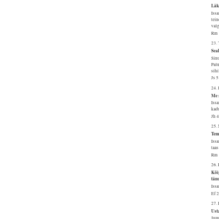
Läk
Issa
tein
val
Rm 
23.
Sea
Sinu
Palu
sihi
Js 
24.
Me 
Issa
kad
Jh 
25.
Tema
Issa
taas
Rm 
26.
Kõi
tän
Issa
Ef 
27.
Usta
Juma