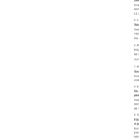
Jum
Issa
mee
Lk 
6. 
Tule
Juma
väge
Ilm
8.
Käig
Mt 
Jut
7. 
Tei
Issa
oluk
8. 
Me 
püs
Juma
meel
Mt 
9. 
Fil
ei j
Kui 
kuts
näit