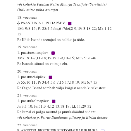
või kollekta Pühima Neitsi Maarja Teenijate (Serviitide)
Ordu seitse püha asutajat
18. veebruar
╬ PAASTUAJA 1. PÜHAPÄEV
1Ms 9:8-15; Ps 25:4-5abc,6+7def,8-9,1Pt 3:18-22; Mk 1:12-
15
R: Kõik Issanda teerajad on heldus ja tõde.
19. veebruar
1. paastuesmaspäev
3Ms 19:1-2,11-18; Ps 19:8-9,10+15; Mt 25:31-46
R: Issanda sõnad on vaim ja elu.
20. veebruar
1. paastuteisipäev
Js 55:10-11; Ps 34:4-5,6-7,16-17,18-19; Mt 6:7-15
R: Õiged Issand tõmbab välja kõigist nende kitsikustest.
21. veebruar
1. paastukolmapäev
Jn 3:1-10; Ps 51:3-4,12-13,18-19; Lk 11:29-32
R: Jumal ei põlga murtud ja purukslöödud südant.
või kollekta p. Petrus Damianus, piiskop ja Kiriku doktor
22. veebruar
P. APOSTEL PEETRUSE PIISKOPIAUJÄRJE PÜHA