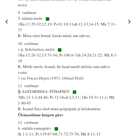
neitsi
9. veebruar
5. nädala reede
1Kn 11:29-32,12:19; Ps 81:10-11ab,12-13,14-15; Mk 7:31-
37
R: Mina olen Jumal; kuula mind, mu rahvas.
10. veebruar
v p. Scholastica, neitsi
1Kn 12:26-32,13:33-34; Ps 106:6-7ab,19-20,21-22; Mk 8:1-
10
R: Mõtle meile, Issand, Su head meelt mööda oma rahva
vastu.
† isa Vincas Dejnis (1951, Orland Park)
11. veebruar
╬ AASTARINGI 6. PÜHAPÄEV
3Ms 13:1-2,44-46; Ps 32:1bcd-2,5,11; 1Kr 10:31-11,1; Mk
1:40-45
R: Issand Sina oled minu pelgupaik ja hõiskamine.
Ülemaailmne haigete päev
12. veebruar
6. nädala esmaspäev
Jk 1:1-11; Ps 119:67-68,71-72,75-76; Mk 8:11-13