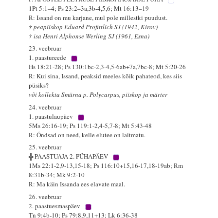
1Pt 5:1–4; Ps 23:2–3a,3b-4,5,6; Mt 16:13–19
R: Issand on mu karjane, mul pole millestki puudust.
† peapiiskop Eduard Profittlich SJ (1942, Kirov)
† isa Henri Alphonse Werling SJ (1961, Esna)
23. veebruar
1. paastureede
Hs 18:21-28; Ps 130:1bc-2,3-4,5-6ab+7a,7bc-8; Mt 5:20-26
R: Kui sina, Issand, peaksid meeles kõik pahateod, kes siis
püsiks?
või kollekta Smürna p. Polycarpus, piiskop ja märter
24. veebruar
1. paastulaupäev
5Ms 26:16-19; Ps 119:1-2,4-5,7-8; Mt 5:43-48
R: Õndsad on need, kelle elutee on laitmatu.
25. veebruar
╬ PAASTUAJA 2. PÜHAPÄEV
1Ms 22:1-2,9-13,15-18; Ps 116:10+15,16-17,18-19ab; Rm
8:31b-34; Mk 9:2-10
R: Ma käin Issanda ees elavate maal.
26. veebruar
2. paastuesmaspäev
Tn 9:4b-10; Ps 79:8,9,11+13; Lk 6:36-38