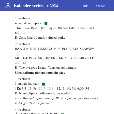
Kalender veebruar 2024
Info
Seaded
1. veebruar
4. nädala neljapäev
1Kn 2:1–4,10–12; [Ps] 1Aj 29:10cde-11abc,11de-12; Mk
6:7–13
R: Sina, Issand Jumal, valitsed kõike.
2. veebruar
ISSANDA TEMPLISSETOOMISE PÜHA (KÜÜNLAPÄEV)
Ml 3:1-4; Ps 24:7-8,9-10; Hb 2:14-18; Lk 2:22-40 või Lk
2:22-32
R: Taevavägede Issand, Tema on aukuningas.
Ülemaailmne pühendunud elu päev
3. veebruar
3. nädala laupäev
1Kn 3:4–13; Ps 119:9–10,11–12,13–14; Mk 6:30–34
R: Issand, õpeta mulle oma tarku seadus.
või v Maarjalaupäev või p p. Blasius, piiskop ja märter või v
p. Ansgar (Oskar), piiskop
4. veebruar