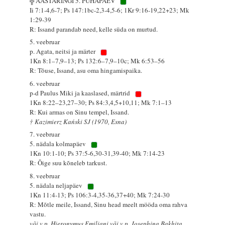
╬ AASTARINGI 5. PÜHAPÄEV
Ii 7:1-4,6-7; Ps 147:1bc-2,3-4,5-6; 1Kr 9:16-19,22+23; Mk
1:29-39
R: Issand parandab need, kelle süda on murtud.
5. veebruar
p. Agata, neitsi ja märter
1Kn 8:1–7,9–13; Ps 132:6–7,9–10c; Mk 6:53–56
R: Tõuse, Issand, asu oma hingamispaika.
6. veebruar
p-d Paulus Miki ja kaaslased, märtrid
1Kn 8:22–23,27–30; Ps 84:3,4,5+10,11; Mk 7:1–13
R: Kui armas on Sinu tempel, Issand.
† Kazimierz Kański SJ (1970, Esna)
7. veebruar
5. nädala kolmapäev
1Kn 10:1-10; Ps 37:5-6,30-31,39-40; Mk 7:14-23
R: Õige suu kõneleb tarkust.
8. veebruar
5. nädala neljapäev
1Kn 11:4-13; Ps 106:3-4,35-36,37+40; Mk 7:24-30
R: Mõtle meile, Issand, Sinu head meelt mööda oma rahva
vastu.
või v p. Hieronymus Emiliani või v p. Josephina Bakhita,