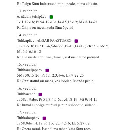
R: Tulgu Sinu halastused minu peale, et ma elaksin.
13. veebruar
6. nädala teisipäev
Jk 1:12-18; Ps 94:12-13a,14-15,18-19; Mk 8:14-21
R: Õnnis on mees, keda Sina õpetad.
14. veebruar
Tuhkapäev: ALGAB PAASTUAEG
Jl 2:12-18; Ps 51:3-4,5-6abcd,12-13,14+17; 2Kr 5:20-6:2;
Mt 6:1-6,16-18
R: Ole meile armuline, Jumal, sest me oleme patused.
15. veebruar
Tuhkaneljapäev
5Ms 30:15-20; Ps 1:1-2,3,4+6; Lk 9:22-25
R: Õnnistatud on mees, kes loodab Issanda peale.
16. veebruar
Tuhkareede
Js 58:1-9abc; Ps 51:3-4,5-6abcd,18-19; Mt 9:14-15
R: Jumal ei põlga murtud ja purukslöödud südant.
17. veebruar
Tuhkalaupäev
Js 58:9de-14; Ps 86:1bc-2,3-4,5-6; Lk 5:27-32
R: Õpeta mind, Issand, ma tahan käia Sinu tões.