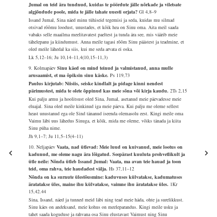
Jumal on teid ära tundnud, kuidas te pöördute jälle nõrkade ja viletsate
algjõudude poole, mida te jälle tahate uuesti orjata?
Gl 4,8–9
Issand Jumal, Sina näed minu tühiseid tegemisi ja seda, kuidas mu silmad
otsivad rõõmu loodust, unustades, et kõik hea on Sinu oma. Aita meil saada
vabaks selle maailma meelitavatest paeltest ja tunda ära see, mis väärib meie
tähelepanu ja kiindumust. Anna meile tagasi rõõm Sinu päästest ja teadmine, et
oled meile lähedal ka siis, kui me seda arvata ei oska.
Lk 5,12–16; Ju 10,14–11,4(10,15–11,3)
9. Kolmapäev
Sinu käed on mind teinud ja valmistanud, anna mulle
arusaamist, et ma õpiksin sinu käske.
Ps 119,73
Paulus kirjutab: Niisiis, seiske kindlalt ja pidage kinni nendest
pärimustest, mida te olete õppinud kas meie sõna või kirja kaudu.
2Ts 2,15
Kui palju armu ja hoolitsust oled Sina, Jumal, asetanud meie päevadesse meie
eluajal. Sina oled meile kinkinud iga meie päeva. Kui palju me oleme sellest
heast unustanud ega ole Sind tänanud iseenda olemasolu eest. Kingi meile oma
Vaimu läbi uus lähedus Sinuga, et kõik, mida me oleme, võiks tänada ja kiita
Sinu püha nime.
Jh 9,1–7; Ju 11,5–15(4–11)
10. Neljapäev
Vaata, nad ütlevad: Meie luud on kuivanud, meie lootus on
kadunud, me oleme nagu ära lõigatud. Seepärast kuuluta prohvetlikult ja
ütle neile: Nõnda ütleb Issand Jumal: Vaata, ma avan teie hauad ja toon
teid, oma rahva, teie haudadest välja.
Hs 37,11–12
Nõnda on ka surnute ülestõusmine: kaduvuses külvatakse, kadumatuses
äratatakse üles, maine ihu külvatakse, vaimne ihu äratatakse üles.
1Kr
15,42.44
Sina, Issand, näed ja tunned meid läbi ning tead meie häda, ohte ja surelikkust.
Sinu käes on andeksand, meie kohus on meeleparandus. Kingi meile usku ja
tahet saada koguduse ja rahvana osa Sinu elustavast Vaimust ning Sinu