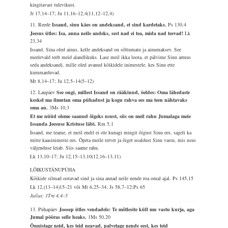
kingitavast tulevikust.
Jr 17,14–17; Ju 11,16–12,4(11,12–12,4)
11. Reede
Issand, sinu käes on andeksand, et sind kardetaks.
Ps 130,4
Jeesus ütles: Isa, anna neile andeks, sest nad ei tea, mida nad teevad!
Lk
23,34
Issand, Sina oled ainus, kelle andeksand on sõltumatu ja ainumaksev. See
meelevald teeb meid alandlikuks. Lase meil ikka loota, et pälvime Sinu armus
seda andeksandi, mille oled avanud kõikidele inimestele, kes Sinu ette
kummarduvad.
Mt 8,14–17; Ju 12,5–14(5–12)
12. Laupäev
See ongi, millest Issand on rääkinud, öeldes: Oma lähedaste
keskel ma ilmutan oma pühadust ja kogu rahva ees ma teen nähtavaks
oma au.
3Ms 10,3
Et me nüüd oleme saanud õigeks usust, siis on meil rahu Jumalaga meie
Issanda Jeesuse Kristuse läbi.
Rm 5,1
Issand, me teame, et meil endil ei ole kunagi mingit õigust Sinu ees, sageli ka
mitte kaasinimeste ees. Õpeta meile tervet ja õiget usaldust Sinu vastu, mis usus
väljenduse leiab. Siis saame rahu.
Lk 13,10–17; Ju 12,15–13,10(12,16–13,11)
LÕIKUSTÄNUPÜHA
Kõikide silmad ootavad sind ja sina annad neile nende roa omal ajal.
Ps 145,15
Lk 12,(13–14)15–21 või Mt 6,25–34; Js 58,7–12;Ps 65
Jutlus: 1Tm 4,4–5
13. Pühapäev
Joosep ütles vendadele: Te mõtlesite küll mu vastu kurja, aga
Jumal pööras selle heaks.
1Ms 50,20
Õnnistage neid, kes teid neavad, palvetage nende eest, kes teid