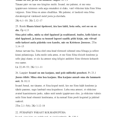
Tänane päev on taas uus kingitus meile. Issand, me palume, et me oma
igapäevases tuimuses seda aega omatahtsi ei elaks, vaid võiksime käia Sinu Sõna
valguses. Sinu Sõna on ainus eluallikas. Me palume, et laseksid oma Sõna
elavakstegeval värskusel meid joota ja elavdada.
2Kr 6,1–10; 2Kr 2,12–17
25. Reede
Haara kinni õpetusest, ära lase lahti, hoia seda, sest see on su
elu.
Õp 4,13
Sina püsi selles, mida sa oled õppinud ja usaldanud, teades, kelle käest sa
oled õppinud, ja kuna sa tunned lapsest saadik pühi kirju, mis võivad
sulle tarkust anda päästeks usu kaudu, mis on Kristuses Jeesuses.
2Tm
3,14–15
Armas taevane Isa, Sina oled oma head tõotused sidunud oma Sõnaga ja sellest
kinni pidamisega. Luba meile seda armu, et me Sinu Sõna tõsiselt kuuleme ja
selle järgi elame, et siis ka armust ning kõigist andidest Sinu tõotuste kohaselt
osa saame.
Lk 22,49–53; 2Kr 3,1–11
26. Laupäev
Issand on mu karjane, mul pole millestki puudust.
Ps 23,1
Jeesus ütleb: Mina olen hea karjane. Hea karjane annab oma elu lammaste
eest.
Jh 10,11
Issand Jumal, me täname, et Sina kogud meid, kes me Sinu häält kuuleme ja
tähele paneme, nagu lambaid oma kogudusse. Luba oma armust, et oleksime
avatud kaasinimeste jaoks, nähes neid nende igapäevases elus, ja oleksime valmis
neile Sinu head sõnumit kuulutama, et ka nemad Sinu poolt kogutud ja juhitud
saaksid.
2Tm 2,1–5(6); 2Kr 3,12–18
22. PÜHAPÄEV PÄRAST KOLMAINUPÜHA
Issand, sinu käes on andeksand, et sind kardetaks.
Ps 130,4