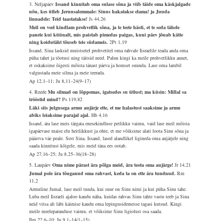
3. Neljapäev
Issand kinnitab oma sulase sõna ja viib täide oma käskjalgade
nõu, kes ütleb Jeruusalemmale: Sinus hakatakse elama! ja Juuda
linnadele: Teid taastatakse!
Js 44,26
Meil on veel kindlam prohvetlik sõna, ja te teete hästi, et te seda tähele
panete kui küünalt, mis paistab pimedas paigas, kuni päev jõuab kätte
ning koidutäht tõuseb teie südameis.
2Pt 1,19
Issand, Sina lasksid muistsetel prohvetitel oma rahvale Iisraelile teada anda oma
püha tahet ja tõotusi ning täitsid need. Palun kingi ka meile prohvetlikku annet,
et oskaksime õigesti mõista tänast päeva ja homset suunda. Lase oma lambil
valgustada meie silma ja meie teerada.
Ap 12,1–11; Ju 8,11–24(9–17)
4. Reede
Mu silmad on lõppemas, igatsedes su ütlust; ma küsin: Millal sa
trööstid mind?
Ps 119,82
Läki siis julgusega armu aujärje ette, et me halastust saaksime ja armu
abiks leiaksime parajal ajal.
Hb 4,16
Issand, ära lase meis tärgata enesekindluse petlikku vaimu, vaid lase meil mõista
igapäevase maise elu heitlikkust ja ohte, et me võiksime alati loota Sinu sõna ja
päästva väe peale. Sest Sina, Issand, lased alandlikel ligineda oma aujärjele ning
saada kinnitust kõigele, mis meid täna ees ootab.
Ap 27,16–25; Ju 8,25–36(18–28)
5. Laupäev
Oma nime pärast ära põlga meid, ära teota oma aujärge!
Jr 14,21
Jumal pole ära tõuganud oma rahvast, keda ta on ette ära tundnud.
Rm
11,2
Armuline Jumal, lase meil tunda, kui suur on Sinu nimi ja kui püha Sinu tahe.
Luba meil Iisraeli ajaloo kaudu näha, kuidas rahvas Sinu tahte vastu teeb ja Sina
neid vitsa alt läbi käimise kaudu oma lepingusidemesse tagasi kutsud. Kingi
meile meeleparanduse vaimu, et võiksime Sinu ligiolust osa saada.
Ilm 22,6–10; Ju 9,1–14(1–15)