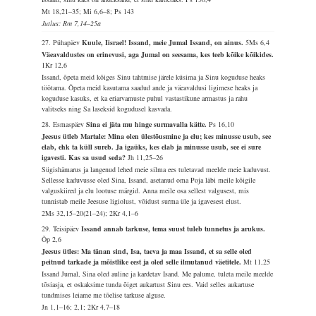
Mt 18,21–35; Mi 6,6–8; Ps 143
Jutlus: Rm 7,14–25a
27. Pühapäev
Kuule, Iisrael! Issand, meie Jumal Issand, on ainus.
5Ms 6,4
Väeavaldustes on erinevusi, aga Jumal on seesama, kes teeb kõike kõikides.
1Kr 12,6
Issand, õpeta meid kõiges Sinu tahtmise järele küsima ja Sinu koguduse heaks
töötama. Õpeta meid kasutama saadud ande ja väeavaldusi ligimese heaks ja
koguduse kasuks, et ka eriarvamuste puhul vastastikune armastus ja rahu
valitseks ning Sa laseksid kogudusel kasvada.
28. Esmaspäev
Sina ei jäta mu hinge surmavalla kätte.
Ps 16,10
Jeesus ütleb Martale: Mina olen ülestõusmine ja elu; kes minusse usub, see
elab, ehk ta küll sureb. Ja igaüks, kes elab ja minusse usub, see ei sure
igavesti. Kas sa usud seda?
Jh 11,25–26
Sügishämarus ja langenud lehed meie silma ees tuletavad meelde meie kaduvust.
Sellesse kaduvusse oled Sina, Issand, asetanud oma Poja läbi meile kõigile
valguskiired ja elu lootuse märgid. Anna meile osa sellest valgusest, mis
tunnistab meile Jeesuse ligiolust, võidust surma üle ja igavesest elust.
2Ms 32,15–20(21–24); 2Kr 4,1–6
29. Teisipäev
Issand annab tarkuse, tema suust tuleb tunnetus ja arukus.
Õp 2,6
Jeesus ütles: Ma tänan sind, Isa, taeva ja maa Issand, et sa selle oled
peitnud tarkade ja mõistlike eest ja oled selle ilmutanud väetitele.
Mt 11,25
Issand Jumal, Sina oled auline ja kardetav Isand. Me palume, tuleta meile meelde
tõsiasja, et oskaksime tunda õiget aukartust Sinu ees. Vaid selles aukartuse
tundmises leiame me tõelise tarkuse alguse.
Jn 1,1–16; 2,1; 2Kr 4,7–18