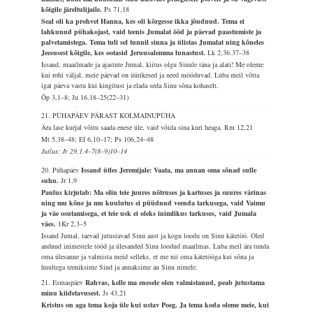
kõigile järeltulijaile.
Ps 71,18
Seal oli ka prohvet Hanna, kes oli kõrgesse ikka jõudnud. Tema ei
lahkunud pühakojast, vaid teenis Jumalat ööd ja päevad paastumiste ja
palvetamistega. Tema tuli sel tunnil sinna ja ülistas Jumalat ning kõneles
Jeesusest kõigile, kes ootasid Jeruusalemma lunastust.
Lk 2,36.37–38
Issand, maailmade ja ajastute Jumal, kiitus olgu Sinule täna ja alati! Me oleme
kui rohi väljal, meie päevad on üürikesed ja need mööduvad. Luba meil võtta
igat päeva vastu kui kingitust ja elada seda Sinu sõna kohaselt.
Õp 3,1–8; Ju 16,18–25(22–31)
21. PÜHAPÄEV PÄRAST KOLMAINUPÜHA
Ära lase kurjal võitu saada enese üle, vaid võida sina kuri heaga.
Rm 12,21
Mt 5,38–48; Ef 6,10–17; Ps 106,24–48
Jutlus: Jr 29,1.4–7(8–9)10–14
20. Pühapäev
Issand ütles Jeremijale: Vaata, ma annan oma sõnad sulle
suhu.
Jr 1,9
Paulus kirjutab: Ma olin teie juures nõtruses ja kartuses ja suures värinas
ning mu kõne ja mu kuulutus ei püüdnud veenda tarkusega, vaid Vaimu
ja väe osutamisega, et teie usk ei oleks inimlikus tarkuses, vaid Jumala
väes.
1Kr 2,3–5
Issand Jumal, taevad jutustavad Sinu aust ja kogu loodu on Sinu kätetöö. Oled
andnud inimestele tööd ja ülesanded Sinu loodud maailmas. Luba meil ära tunda
oma ülesanne ja valmista meid selleks, et me nii oma kätetööga kui sõna ja
huultega teeniksime Sind ja annaksime au Sinu nimele.
21. Esmaspäev
Rahvas, kelle ma enesele olen valmistanud, peab jutustama
minu kiidetavusest.
Js 43,21
Kristus on aga tema koja üle kui ustav Poeg. Ja tema koda oleme meie, kui