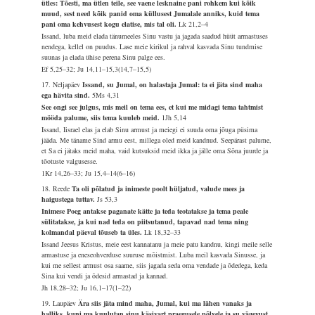
ütles: Tõesti, ma ütlen teile, see vaene lesknaine pani rohkem kui kõik
muud, sest need kõik panid oma küllusest Jumalale anniks, kuid tema
pani oma kehvusest kogu elatise, mis tal oli.
Lk 21,2–4
Issand, luba meid elada tänumeeles Sinu vastu ja jagada saadud hüüt armastuses
nendega, kellel on puudus. Lase meie kirikul ja rahval kasvada Sinu tundmise
suunas ja elada ühise perena Sinu palge ees.
Ef 5,25–32; Ju 14,11–15,3(14,7–15,5)
17. Neljapäev
Issand, su Jumal, on halastaja Jumal: ta ei jäta sind maha
ega hävita sind.
5Ms 4,31
See ongi see julgus, mis meil on tema ees, et kui me midagi tema tahtmist
mööda palume, siis tema kuuleb meid.
1Jh 5,14
Issand, Iisrael elas ja elab Sinu armust ja meiegi ei suuda oma jõuga püsima
jääda. Me täname Sind armu eest, millega oled meid kandnud. Seepärast palume,
et Sa ei jätaks meid maha, vaid kutsuksid meid ikka ja jälle oma Sõna juurde ja
tõotuste valgusesse.
1Kr 14,26–33; Ju 15,4–14(6–16)
18. Reede
Ta oli põlatud ja inimeste poolt hüljatud, valude mees ja
haigustega tuttav.
Js 53,3
Inimese Poeg antakse paganate kätte ja teda teotatakse ja tema peale
sülitatakse, ja kui nad teda on piitsutanud, tapavad nad tema ning
kolmandal päeval tõuseb ta üles.
Lk 18,32–33
Issand Jeesus Kristus, meie eest kannatanu ja meie patu kandnu, kingi meile selle
armastuse ja eneseohverduse suuruse mõistmist. Luba meil kasvada Sinusse, ja
kui me sellest armust osa saame, siis jagada seda oma vendade ja õdedega, keda
Sina kui vendi ja õdesid armastad ja kannad.
Jh 18,28–32; Ju 16,1–17(1–22)
19. Laupäev
Ära siis jäta mind maha, Jumal, kui ma lähen vanaks ja
halliks, kuni ma kuulutan sinu käsivart praegusele põlvele ja su vägevust