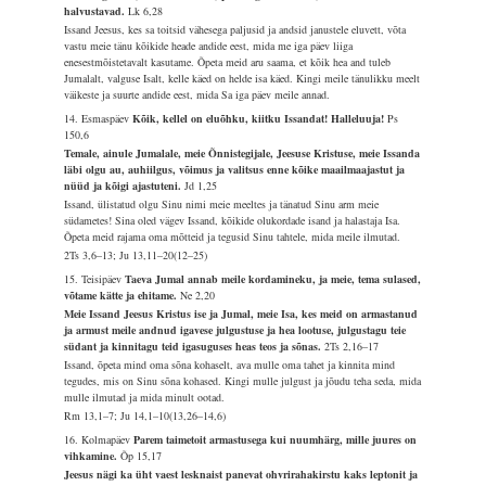
halvustavad.
Lk 6,28
Issand Jeesus, kes sa toitsid vähesega paljusid ja andsid janustele eluvett, võta
vastu meie tänu kõikide heade andide eest, mida me iga päev liiga
enesestmõistetavalt kasutame. Õpeta meid aru saama, et kõik hea and tuleb
Jumalalt, valguse Isalt, kelle käed on helde isa käed. Kingi meile tänulikku meelt
väikeste ja suurte andide eest, mida Sa iga päev meile annad.
14. Esmaspäev
Kõik, kellel on eluõhku, kiitku Issandat! Halleluuja!
Ps
150,6
Temale, ainule Jumalale, meie Õnnistegijale, Jeesuse Kristuse, meie Issanda
läbi olgu au, auhiilgus, võimus ja valitsus enne kõike maailmaajastut ja
nüüd ja kõigi ajastuteni.
Jd 1,25
Issand, ülistatud olgu Sinu nimi meie meeltes ja tänatud Sinu arm meie
südametes! Sina oled vägev Issand, kõikide olukordade isand ja halastaja Isa.
Õpeta meid rajama oma mõtteid ja tegusid Sinu tahtele, mida meile ilmutad.
2Ts 3,6–13; Ju 13,11–20(12–25)
15. Teisipäev
Taeva Jumal annab meile kordamineku, ja meie, tema sulased,
võtame kätte ja ehitame.
Ne 2,20
Meie Issand Jeesus Kristus ise ja Jumal, meie Isa, kes meid on armastanud
ja armust meile andnud igavese julgustuse ja hea lootuse, julgustagu teie
südant ja kinnitagu teid igasuguses heas teos ja sõnas.
2Ts 2,16–17
Issand, õpeta mind oma sõna kohaselt, ava mulle oma tahet ja kinnita mind
tegudes, mis on Sinu sõna kohased. Kingi mulle julgust ja jõudu teha seda, mida
mulle ilmutad ja mida minult ootad.
Rm 13,1–7; Ju 14,1–10(13,26–14,6)
16. Kolmapäev
Parem taimetoit armastusega kui nuumhärg, mille juures on
vihkamine.
Õp 15,17
Jeesus nägi ka üht vaest lesknaist panevat ohvrirahakirstu kaks leptonit ja