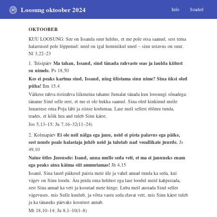
Loosung oktoober 2024
Info
Seaded
OKTOOBER
KUU LOOSUNG: See on Issanda suur heldus, et me pole otsa saanud, sest tema
halastused pole lõppenud: need on igal hommikul uued – sinu ustavus on suur.
Nl 3,22–23
1. Teisipäev
Ma tahan, Issand, sind tänada rahvaste seas ja laulda kiitust
su nimele.
Ps 18,50
Kes ei peaks kartma sind, Issand, ning ülistama sinu nime? Sina üksi oled
püha!
Ilm 15,4
Väikese rahva ristirahva liikmeina tahame Jumalat tänada kuu loosungi sõnadega:
täname Sind selle eest, et me ei ole hukka saanud. Sina oled kinkinud meile
lunastuse oma Poja läbi ja siinse kodumaa. Lase meil sellest rõõmu tunda,
teades, et kõik hea and tuleb Sinu käest.
Jos 5,13–15; Ju 7,16–32(11–24)
2. Kolmapäev
Ei ole neil nälga ega janu, neid ei pista palavus ega päike,
sest nende peale halastaja juhib neid ja talutab nad veeallikate juurde.
Js
49,10
Naine ütles Jeesusele: Isand, anna mulle seda vett, et ma ei januneks enam
ega peaks aina käima siit ammutamas!
Jh 4,15
Issand, Sina lased päikesel paista meie üle ja vahel annad tunda ka seda, kui
vägev on Sinu loodu. Ära peida oma heldust ega lase loodul meid kahjustada,
sest Sina annad ka vett ja kosutad meie hinge. Luba meil austada Sind selles
vägevuses, mis Sulle kuulub, ja võtta vastu seda elavat vett, mis Sinu käest tuleb
ja ka tänaseks päevaks kosutust annab.
Mt 18,10–14; Ju 8,1–10(1–8)