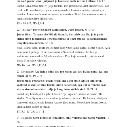
me vaid peame kinni julgusest ja lootusest, mille üle me kiitleme.
Hb 3,6
Issand, Sina ootad meilt vilja ja tegusid, mis jutustaksid Sinu kiidetavusest. Me
ei ole selle väärilised ja vajame meeleparandust kõikides mõtetes, sõnades ja
tegudes. Ilmuta meile oma ausuurust, et saaksime Sinu käest meelemuutust ja
tunnistaksime Sinu kiidetavust.
1Sm 19,1–7; 2Kr 1,1–11
22. Teisipäev
Teie olete minu tunnistajad, ütleb Issand.
Js 43,10
Jeesus ütleb: Te saate väe Pühalt Vaimult, kes tuleb teie üle, ja te peate
olema minu tunnistajad Jeruusalemmas ja kogu Juuda- ja Samaariamaal
ning ilmamaa äärteni.
Ap 1,8
Sina, Issand, näed, mille küljes meie süda ripub ja kui kaugel oleme Sinust. Aita
meid oma ligioluga, et me mõistaksime Sinu kõikväelisust, heldust ja
andeksanni meelevalda. Muuda meid oma Poja kuju sarnaseks ja õpeta meid
elama Sinu tahte valguses.
2Kr 10,1–6; 2Kr 1,12–24
23. Kolmapäev
Ära heida mind ära mu vanas eas, ära hülga mind, kui mu
ramm lõpeb.
Ps 71,9
Jeesus ütles Peetrusele: Tõesti, tõesti, ma ütlen sulle, kui sa olid noor,
vöötasid sa end ise ning läksid, kuhu sa tahtsid, aga kui sa vanaks saad,
siis sa sirutad oma käed välja ja keegi teine vöötab sind.
Jh 21,18
Issand, aeg libiseb jooksujalul koos meiega. Aga me täname, et saame olla
kindlad Sinu ligiolus meie vanaduse ja nõrkuse päevadel. Ka hallina ja haigena
saame end tunda Jumala lastena, keda ei jäeta maha. Me palume, Issand Jeesus,
kinnita meie südant ja meelt.
1Ts 5,9–15; 2Kr 2,1–11
24. Neljapäev
Sinu juures on eluallikas, sinu valguses me näeme valgust.
Ps
36,10
Temas oli elu, ja elu oli inimeste valgus.
Jh 1,4