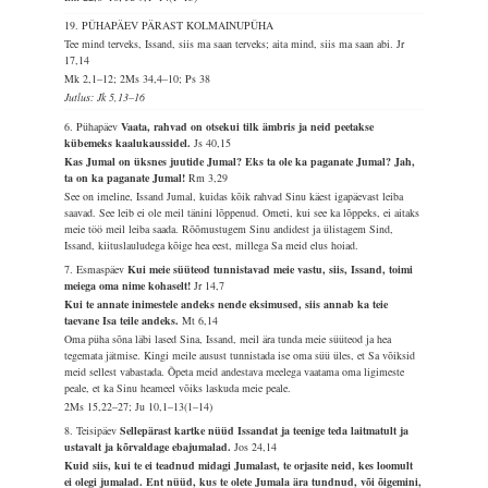
19. PÜHAPÄEV PÄRAST KOLMAINUPÜHA
Tee mind terveks, Issand, siis ma saan terveks; aita mind, siis ma saan abi.
Jr
17,14
Mk 2,1–12; 2Ms 34,4–10; Ps 38
Jutlus: Jk 5,13–16
6. Pühapäev
Vaata, rahvad on otsekui tilk ämbris ja neid peetakse
kübemeks kaalukaussidel.
Js 40,15
Kas Jumal on üksnes juutide Jumal? Eks ta ole ka paganate Jumal? Jah,
ta on ka paganate Jumal!
Rm 3,29
See on imeline, Issand Jumal, kuidas kõik rahvad Sinu käest igapäevast leiba
saavad. See leib ei ole meil tänini lõppenud. Ometi, kui see ka lõppeks, ei aitaks
meie töö meil leiba saada. Rõõmustugem Sinu andidest ja ülistagem Sind,
Issand, kiituslauludega kõige hea eest, millega Sa meid elus hoiad.
7. Esmaspäev
Kui meie süüteod tunnistavad meie vastu, siis, Issand, toimi
meiega oma nime kohaselt!
Jr 14,7
Kui te annate inimestele andeks nende eksimused, siis annab ka teie
taevane Isa teile andeks.
Mt 6,14
Oma püha sõna läbi lased Sina, Issand, meil ära tunda meie süüteod ja hea
tegemata jätmise. Kingi meile ausust tunnistada ise oma süü üles, et Sa võiksid
meid sellest vabastada. Õpeta meid andestava meelega vaatama oma ligimeste
peale, et ka Sinu heameel võiks laskuda meie peale.
2Ms 15,22–27; Ju 10,1–13(1–14)
8. Teisipäev
Sellepärast kartke nüüd Issandat ja teenige teda laitmatult ja
ustavalt ja kõrvaldage ebajumalad.
Jos 24,14
Kuid siis, kui te ei teadnud midagi Jumalast, te orjasite neid, kes loomult
ei olegi jumalad. Ent nüüd, kus te olete Jumala ära tundnud, või õigemini,