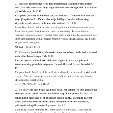
21. Teisipäev
Rõõmustage koos Jeruusalemmaga ja hõisake tema pärast
kõik, kes teda armastate! Olge väga rõõmsad koos temaga kõik, kes te tema
pärast leinasite.
Js 66,10
Kui Jeesus juba sinna lähedale sai, kus minnakse Õlimäelt alla, hakkas
kogu jüngrite hulk rõõmustades valju häälega Jumalat kiitma kõigi
vägevate tegude pärast, mida nad olid näinud.
Lk 19,37
Tänan Sind, Jumal, rõõmude eest, mida kingid mulle ümbritsevast maailmast.
Tänu päikesepaiste, kauni looduse, maitsva lõunasöögi, lähedase inimese
naeratuse ja puudutuse eest. Ometigi palun veel: kingi mulle ka seda rõõmu, mis
tuleb Sinu ligiolust, Jumal. Maised rõõmud viimaks ikkagi kaovad, aga Sinust
kiirgav rõõm jääb igavesti.
Mt 22,1–14; Jh 5,24–30
22. Kolmapäev
Jumal ütles Moosesele: Kogu see rahvas, kelle keskel sa oled,
saab näha Issanda tegu.
2Ms 34,10
Rahvas imestas, nähes kurte rääkimas, vigaseid tervena ja jalutuid
kõndimas ning pimedaid nägemas. Ja nad ülistasid Iisraeli Jumalat.
Mt
15,31
Kui palju kordi, Jumal, oled Sa meid hädas aidanud ja teinud meie keskel suuri
tegusid. Aita meil suures ja väikeses märgata Sinu juhtivat kätt ning tänades
ülistada Sind, Iisraeli Jumal.
Ap 10,(21–23)24–36; Jh 5,31–47
23. Neljapäev
Ma olen kinni ega pääse välja. Mu silmad on otsa jäänud mu
viletsuse pärast; sind, Issand, ma hüüan appi kogu päeva.
Ps 88,9–10
Sinna kanti mees, kes oli sündimisest saadik jalutu. Ta pandi päevast
päeva pühakoja selle ukse ette, mida nimetatakse Ilusaks väravaks,
pühakotta minejailt almuseid paluma.
Ap 3,2
Tänu Sulle, Issand, inimeste eest, kelle kaudu Sa meid aitad. Anna mullegi