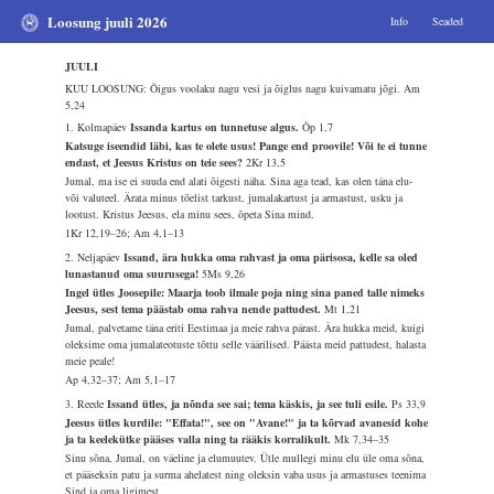
Loosung juuli 2026
Info
Seaded
JUULI
KUU LOOSUNG: Õigus voolaku nagu vesi ja õiglus nagu kuivamatu jõgi.
Am
5,24
1. Kolmapäev
Issanda kartus on tunnetuse algus.
Õp 1,7
Katsuge iseendid läbi, kas te olete usus! Pange end proovile! Või te ei tunne
endast, et Jeesus Kristus on teie sees?
2Kr 13,5
Jumal, ma ise ei suuda end alati õigesti näha. Sina aga tead, kas olen täna elu-
või valuteel. Ärata minus tõelist tarkust, jumalakartust ja armastust, usku ja
lootust. Kristus Jeesus, ela minu sees, õpeta Sina mind.
1Kr 12,19–26; Am 4,1–13
2. Neljapäev
Issand, ära hukka oma rahvast ja oma pärisosa, kelle sa oled
lunastanud oma suurusega!
5Ms 9,26
Ingel ütles Joosepile: Maarja toob ilmale poja ning sina paned talle nimeks
Jeesus, sest tema päästab oma rahva nende pattudest.
Mt 1,21
Jumal, palvetame täna eriti Eestimaa ja meie rahva pärast. Ära hukka meid, kuigi
oleksime oma jumalateotuste tõttu selle väärilised. Päästa meid pattudest, halasta
meie peale!
Ap 4,32–37; Am 5,1–17
3. Reede
Issand ütles, ja nõnda see sai; tema käskis, ja see tuli esile.
Ps 33,9
Jeesus ütles kurdile: "Effata!", see on "Avane!" ja ta kõrvad avanesid kohe
ja ta keelekütke pääses valla ning ta rääkis korralikult.
Mk 7,34–35
Sinu sõna, Jumal, on väeline ja elumuutev. Ütle mullegi minu elu üle oma sõna,
et pääseksin patu ja surma ahelatest ning oleksin vaba usus ja armastuses teenima
Sind ja oma ligimest.