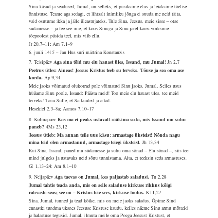
Sinu käsud ja seadused, Jumal, on selleks, et püsiksime elus ja leiaksime tõelise
õnnistuse. Teame aga sedagi, et lihtsalt inimliku jõuga ei suuda me neid täita,
vaid osutume ikka ja jälle üleastujateks. Tule Sina, Jeesus, meie sisse – otse
südamesse – ja tee see ime, et koos Sinuga ja Sinu järel käies võiksime
tõepoolest püsida teel, mis viib ellu.
Jr 20,7–11; Am 7,1–9
6. juuli 1415 – Jan Hus suri märtrina Konstanzis
7. Teisipäev
Aga sina tõid mu elu hauast üles, Issand, mu Jumal!
Jn 2,7
Peetrus ütles: Aineas! Jeesus Kristus teeb su terveks. Tõuse ja sea oma ase
korda.
Ap 9,34
Meie jaoks võimatud olukorrad pole võimatud Sinu jaoks, Jumal. Selles usus
hüüame Sinu poole, Issand: Päästa meid! Too meie elu hauast üles, tee meid
terveks! Tänu Sulle, et Sa kuuled ja aitad.
Hesekiel 2,3–8a; Aamos 7,10–17
8. Kolmapäev
Kas ma ei peaks ustavalt rääkima seda, mis Issand mu suhu
paneb?
4Ms 23,12
Jeesus ütleb: Ma annan teile uue käsu: armastage üksteist! Nõnda nagu
mina teid olen armastanud, armastage teiegi üksteist.
Jh 13,34
Kui Sina, Issand, paned mu südamesse ja suhu oma sõnad – Elu sõnad –, siis tee
mind julgeks ja ustavaks neid sõnu tunnistama. Aita, et teeksin seda armastuses.
Gl 1,13–24; Am 8,1–10
9. Neljapäev
Aga taevas on Jumal, kes paljastab saladusi.
Tn 2,28
Jumal tahtis teada anda, mis on selle saladuse kirkuse rikkus kõigi
rahvaste seas; see on – Kristus teie sees, kirkuse lootus.
Kl 1,27
Sina, Jumal, tunned ja tead kõike, mis on meie jaoks saladus. Õpime Sind
ennastki tundma üksnes Jeesuse Kristuse kaudu, kelles näeme Sinu armu mõtteid
ja halastuse tegusid. Jumal, ilmuta meile oma Poega Jeesust Kristust, et