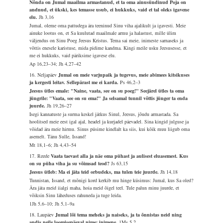
Nõnda on Jumal maailma armastanud, et ta oma ainusündinud Poja on
andnud, et ükski, kes temasse usub, ei hukkuks, vaid et tal oleks igavene
elu.
Jh 3,16
Jumal, oleme oma pattudega ära teeninud Sinu viha ajalikult ja igavesti. Meie
ainuke lootus on, et Sa kuulutad maailmale armu ja halastust, mille ülim
väljendus on Sinu Poeg Jeesus Kristus. Tema sai meie, inimeste sarnaseks ja
võttis enesele karistuse, mida pidime kandma. Kingi meile usku Jeesusesse, et
me ei hukkuks, vaid päriksime igavese elu.
Ap 16,23–34; Jh 4,27–42
16. Neljapäev
Jumal on meie varjupaik ja tugevus, meie abimees kitsikuses
ja kergesti leitav. Sellepärast me ei karda.
Ps 46,2–3
Jeesus ütles emale: "Naine, vaata, see on su poeg!" Seejärel ütles ta oma
jüngrile: "Vaata, see on su ema!" Ja selsamal tunnil võttis jünger ta enda
juurde.
Jh 19,26–27
Isegi kannatuste ja surma keskel jätkus Sinul, Jeesus, jõudu armastada. Sa
hoolitsed meie eest igal ajal, headel ja kurjadel päevadel. Sina kingid julguse ja
võidad ära meie hirmu. Sinus püsime kindlalt ka siis, kui kõik muu liigub oma
asemelt. Tänu Sulle, Issand!
Mt 18,1–6; Jh 4,43–54
17. Reede
Vaata taevast alla ja näe oma pühast ja aulisest eluasemest. Kus
on su püha viha ja su võimsad teod?
Js 63,15
Jeesus ütleb: Ma ei jäta teid orbudeks, ma tulen teie juurde.
Jh 14,18
Tunnistan, Issand, et mõnigi kord kerkib mu hinge küsimus: Jumal, kus Sa oled?
Ära jäta meid iialgi maha, hoia meid õigel teel. Tule palun minu juurde, et
võiksin Sinu läheduses rahuneda ja tuge leida.
1Jh 5,6–10; Jh 5,1–9a
18. Laupäev
Jumal lõi tema meheks ja naiseks, ja ta õnnistas neid ning
andis neile loomisepäeval nime: inimene.
1Ms 5,2