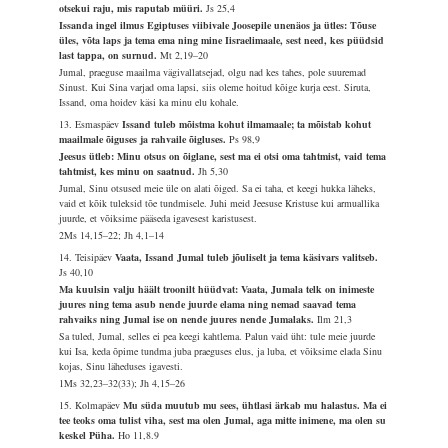
otsekui raju, mis raputab müüri.
Js 25,4
Issanda ingel ilmus Egiptuses viibivale Joosepile unenäos ja ütles: Tõuse
üles, võta laps ja tema ema ning mine Iisraelimaale, sest need, kes püüdsid
last tappa, on surnud.
Mt 2,19–20
Jumal, praeguse maailma vägivallatsejad, olgu nad kes tahes, pole suuremad
Sinust. Kui Sina varjad oma lapsi, siis oleme hoitud kõige kurja eest. Siruta,
Issand, oma hoidev käsi ka minu elu kohale.
13. Esmaspäev
Issand tuleb mõistma kohut ilmamaale; ta mõistab kohut
maailmale õiguses ja rahvaile õigluses.
Ps 98,9
Jeesus ütleb: Minu otsus on õiglane, sest ma ei otsi oma tahtmist, vaid tema
tahtmist, kes minu on saatnud.
Jh 5,30
Jumal, Sinu otsused meie üle on alati õiged. Sa ei taha, et keegi hukka läheks,
vaid et kõik tuleksid tõe tundmisele. Juhi meid Jeesuse Kristuse kui armuallika
juurde, et võiksime pääseda igavesest karistusest.
2Ms 14,15–22; Jh 4,1–14
14. Teisipäev
Vaata, Issand Jumal tuleb jõuliselt ja tema käsivars valitseb.
Js 40,10
Ma kuulsin valju häält troonilt hüüdvat: Vaata, Jumala telk on inimeste
juures ning tema asub nende juurde elama ning nemad saavad tema
rahvaiks ning Jumal ise on nende juures nende Jumalaks.
Ilm 21,3
Sa tuled, Jumal, selles ei pea keegi kahtlema. Palun vaid üht: tule meie juurde
kui Isa, keda õpime tundma juba praeguses elus, ja luba, et võiksime elada Sinu
kojas, Sinu läheduses igavesti.
1Ms 32,23–32(33); Jh 4,15–26
15. Kolmapäev
Mu süda muutub mu sees, ühtlasi ärkab mu halastus. Ma ei
tee teoks oma tulist viha, sest ma olen Jumal, aga mitte inimene, ma olen su
keskel Püha.
Ho 11,8.9