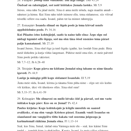
26. Pühapäev
Joosep ütles vendadele: Teel ärge riielge!
1Ms 45,24
Õndsad on rahutegijad, sest neid hüütakse Jumala lasteks.
Mt 5,9
Jeesus, oma rahu Sa jätad meile, Sina ei anna meile nõnda, nagu maailm annab –
rahutust ja hirmu. Kui Sinu rahu tuleb inimese ellu, tema südamesse, siis võivad
teisedki sellest osa saada. Issand, palun tee ka minust rahutegija.
27. Esmaspäev
Issanda silmad on õigete poole ja tema kõrvad nende
appihüüdmise poole.
Ps 34,16
Kui Pilaatus istus kohtujärjel, saatis ta naine talle sõna: Ärgu olgu sul
midagi tegemist selle õigega, sest ma olen täna öösel unenäos tema pärast
palju kannatanud.
Mt 27,19
Issand Jeesus, Sina oled õige ja teed õigeks igaühe, kes loodab Sinu peale. Hoia
meid ülekohtu ja kurja võrku langemast. Pühitse meid oma tões, et meie palvetel
Sinu poole poleks takistust.
Mt 7,7–12; Jh 6,28–40
28. Teisipäev
Kogu päeva me kiidame Jumalat ning tahame su nime tänada
igavesti.
Ps 44,9
Laulge ja mängige pilli kogu südamest Issandale.
Ef 5,19
Ärata meie süda, Issand, kiitma ja tänama Sinu püha nime – olgu see siis kodus
või kirikus, üksi või üheskoos olles. Sina oled suur!
Mt 5,33–37; Jh 6,41–59
29. Kolmapäev
Mu silmavesi on mulle leivaks ööd ja päevad, sest mu vastu
öeldakse kogu päev: Kus on su Jumal?
Ps 42,4
Paulus kirjutas: Kogu kohtukojale ja kõigile muudele on saanud
avalikuks, et ma olen vangis Kristuse pärast. Enamik vendi Issandas on
söandanud mu vangipõlve tõttu hakata veel suurema julgusega ja
kartmatumalt rääkima Jumala sõna.
Fl 1,13–14
Seal, kus Sina, Jumal, täidad oma Vaimuga meie elu – seal, kus käime Sinu
teedel –, taandub hirm ja ebakindlus. Kasuta, Issand, ka meie välise viletsuse