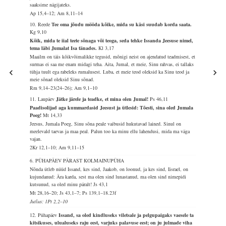
saaksime nägijateks.
Ap 15,4–12; Am 8,11–14
10. Reede
Tee oma jõudu mööda kõike, mida su käsi suudab korda saata.
Kg 9,10
Kõik, mida te iial teete sõnaga või teoga, seda tehke Issanda Jeesuse nimel,
tema läbi Jumalat Isa tänades.
Kl 3,17
Maailm on täis kõikvõimalikke tegusid, mõnigi neist on ajendatud teadmisest, et
surmas ei saa me enam midagi teha. Aita, Jumal, et meie, Sinu rahvas, ei tallaks
tühja tuult ega rabeleks rumalusest. Luba, et meie teod oleksid ka Sinu teod ja
meie sõnad oleksid Sinu sõnad.
Rm 9,14–23(24–26); Am 9,1–10
11. Laupäev
Jätke järele ja teadke, et mina olen Jumal!
Ps 46,11
Paadisolijad aga kummardasid Jeesust ja ütlesid: Tõesti, sina oled Jumala
Poeg!
Mt 14,33
Jeesus, Jumala Poeg, Sinu sõna peale vaibusid hukutavad lained. Sinul on
meelevald taevas ja maa peal. Palun too ka minu ellu lahendusi, mida ma väga
vajan.
2Kr 12,1–10; Am 9,11–15
6. PÜHAPÄEV PÄRAST KOLMAINUPÜHA
Nõnda ütleb nüüd Issand, kes sind, Jaakob, on loonud, ja kes sind, Iisrael, on
kujundanud: Ära karda, sest ma olen sind lunastanud, ma olen sind nimepidi
kutsunud, sa oled minu päralt!
Js 43,1
Mt 28,16–20; Js 43,1–7; Ps 139,1–18.23f
Jutlus: 1Pt 2,2–10
12. Pühapäev
Issand, sa oled kindluseks viletsale ja pelgupaigaks vaesele ta
kitsikuses, ulualuseks raju eest, varjuks palavuse eest; on ju julmade viha