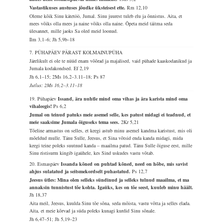
Vastastikuses austuses jõudke üksteisest ette.
Rm 12,10
Oleme kõik Sinu kätetöö, Jumal. Sinu juurest tuleb elu ja õnnistus. Aita, et
mees võiks olla mees ja naine võiks olla naine. Õpeta meid täitma seda
ülesannet, mille jaoks Sa oled meid loonud.
Ilm 3,1–6; Jh 5,9b–18
7. PÜHAPÄEV PÄRAST KOLMAINUPÜHA
Järelikult ei ole te nüüd enam võõrad ja majalised, vaid pühade kaaskodanikud ja
Jumala kodakondsed.
Ef 2,19
Jh 6,1–15; 2Ms 16,2–3.11–18; Ps 87
Jutlus: 2Ms 16,2–3.11–18
19. Pühapäev
Issand, ära nuhtle mind oma vihas ja ära karista mind oma
vihaleegis!
Ps 6,2
Jumal on teinud patuks meie asemel selle, kes patust midagi ei teadnud, et
meie saaksime Jumala õiguseks tema sees.
2Kr 5,21
Tõeline armastus on selles, et keegi astub minu asemel kandma karistust, mis oli
mõeldud mulle. Tänu Sulle, Jeesus, et Sina võtsid enda kanda midagi, mida
keegi teine poleks suutnud kanda – maailma patud. Tänu Sulle õiguse eest, mille
Sinu ristisurm kingib igaühele, kes Sind uskudes vastu võtab.
20. Esmaspäev
Issanda kõned on puhtad kõned, need on hõbe, mis savist
ahjus sulatatud ja seitsmekordselt puhastatud.
Ps 12,7
Jeesus ütles: Mina olen selleks sündinud ja selleks tulnud maailma, et ma
annaksin tunnistust tõe kohta. Igaüks, kes on tõe seest, kuuleb minu häält.
Jh 18,37
Aita meil, Jeesus, kuulda Sinu tõe sõna, seda mõista, vastu võtta ja selles elada.
Aita, et meie kõrvad ja süda poleks kunagi kurdid Sinu sõnale.
Jh 6,47–51; Jh 5,19–23