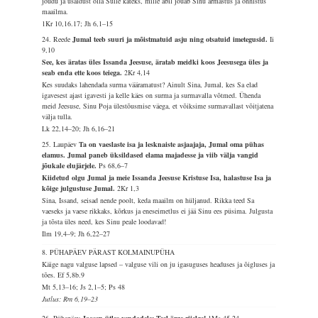
jõudu ja usaldust olla Sulle käteks, mille abil jõuab Sinu armastus ja õnnistus
maailma.
1Kr 10,16.17; Jh 6,1–15
24. Reede
Jumal teeb suuri ja mõistmatuid asju ning otsatuid imetegusid.
Ii
9,10
See, kes äratas üles Issanda Jeesuse, äratab meidki koos Jeesusega üles ja
seab enda ette koos teiega.
2Kr 4,14
Kes suudaks lahendada surma vääramatust? Ainult Sina, Jumal, kes Sa elad
igavesest ajast igavesti ja kelle käes on surma ja surmavalla võtmed. Ühenda
meid Jeesuse, Sinu Poja ülestõusmise väega, et võiksime surmavallast võitjatena
välja tulla.
Lk 22,14–20; Jh 6,16–21
25. Laupäev
Ta on vaeslaste isa ja lesknaiste asjaajaja, Jumal oma pühas
elamus. Jumal paneb üksildased elama majadesse ja viib välja vangid
jõukale elujärjele.
Ps 68,6–7
Kiidetud olgu Jumal ja meie Issanda Jeesuse Kristuse Isa, halastuse Isa ja
kõige julgustuse Jumal.
2Kr 1,3
Sina, Issand, seisad nende poolt, keda maailm on hüljanud. Rikka teed Sa
vaeseks ja vaese rikkaks, kõrkus ja eneseimetlus ei jää Sinu ees püsima. Julgusta
ja tõsta üles need, kes Sinu peale loodavad!
Ilm 19,4–9; Jh 6,22–27
8. PÜHAPÄEV PÄRAST KOLMAINUPÜHA
Käige nagu valguse lapsed – valguse vili on ju igasuguses headuses ja õigluses ja
tões.
Ef 5,8b.9
Mt 5,13–16; Js 2,1–5; Ps 48
Jutlus: Rm 6,19–23