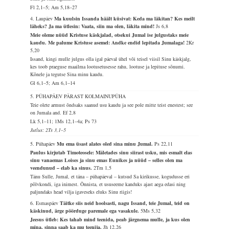
Fl 2,1–5; Am 5,18–27
4. Laupäev
Ma kuulsin Issanda häält küsivat: Keda ma läkitan? Kes meilt
läheks? Ja ma ütlesin: Vaata, siin ma olen, läkita mind!
Js 6,8
Meie oleme nüüd Kristuse käskjalad, otsekui Jumal ise julgustaks meie
kaudu. Me palume Kristuse asemel: Andke endid lepitada Jumalaga!
2Kr
5,20
Issand, kingi mulle julgus olla igal päeval ühel või teisel viisil Sinu käskjalg,
kes toob praeguse maailma lootusetusesse rahu, lootuse ja lepituse sõnumi.
Kõnele ja tegutse Sina minu kaudu.
Gl 6,1–5; Am 6,1–14
5. PÜHAPÄEV PÄRAST KOLMAINUPÜHA
Teie olete armust õndsaks saanud usu kaudu ja see pole mitte teist enestest; see
on Jumala and.
Ef 2,8
Lk 5,1–11; 1Ms 12,1–4a; Ps 73
Jutlus: 2Ts 3,1–5
5. Pühapäev
Mu ema üsast alates oled sina minu Jumal.
Ps 22,11
Paulus kirjutab Timoteosele: Mäletades sinu siirast usku, mis esmalt elas
sinu vanaemas Loises ja sinu emas Eunikes ja nüüd – selles olen ma
veendunud – elab ka sinus.
2Tm 1,5
Tänu Sulle, Jumal, et täna – pühapäeval – kutsud Sa kirikusse, kogudusse eri
põlvkondi, iga inimest. Õnnista, et ususeeme kanduks ajast aega edasi ning
paljundaks head vilja igaveseks eluks Sinu riigis!
6. Esmaspäev
Täitke siis neid hoolsasti, nagu Issand, teie Jumal, teid on
käskinud, ärge pöörduge paremale ega vasakule.
5Ms 5,32
Jeesus ütleb: Kes tahab mind teenida, peab järgnema mulle, ja kus olen
mina, sinna saab ka mu teenija.
Jh 12,26