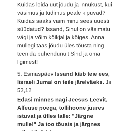
Kuidas leida uut jõudu ja innukust, kui
väsimus ja tüdimus peale kipuvad?
Kuidas saaks vaim minu sees uuesti
süüdatud? Issand, Sinul on väsimatu
vägi ja võim kõikjal ja kõiges. Anna
mullegi taas jõudu üles tõusta ning
teenida pühendunult Sind ja oma
ligimest!
5. Esmaspäev
Issand käib teie ees,
Iisraeli Jumal on teile järelväeks.
Js
52,12
Edasi minnes nägi Jeesus Leevit,
Alfeuse poega, tollihoone juures
istuvat ja ütles talle: "Järgne
mulle!" Ja too tõusis ja järgnes