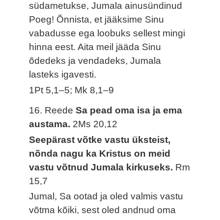
südametukse, Jumala ainusündinud
Poeg! Õnnista, et jääksime Sinu
vabadusse ega loobuks sellest mingi
hinna eest. Aita meil jääda Sinu
õdedeks ja vendadeks, Jumala
lasteks igavesti.
1Pt 5,1–5; Mk 8,1–9
16. Reede
Sa pead oma isa ja ema
austama.
2Ms 20,12
Seepärast võtke vastu üksteist,
nõnda nagu ka Kristus on meid
vastu võtnud Jumala kirkuseks.
Rm
15,7
Jumal, Sa ootad ja oled valmis vastu
võtma kõiki, sest oled andnud oma