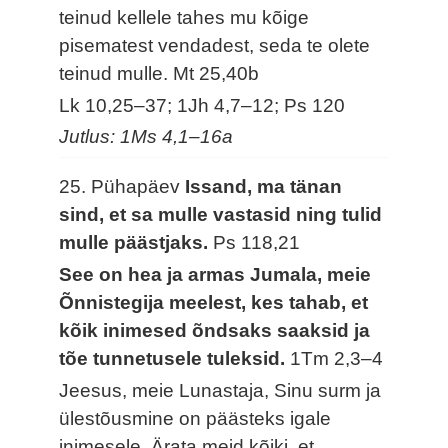
teinud kellele tahes mu kõige
pisematest vendadest, seda te olete
teinud mulle.
Mt 25,40b
Lk 10,25–37; 1Jh 4,7–12; Ps 120
Jutlus: 1Ms 4,1–16a
25. Pühapäev
Issand, ma tänan
sind, et sa mulle vastasid ning tulid
mulle päästjaks.
Ps 118,21
See on hea ja armas Jumala, meie
Õnnistegija meelest, kes tahab, et
kõik inimesed õndsaks saaksid ja
tõe tunnetusele tuleksid.
1Tm 2,3–4
Jeesus, meie Lunastaja, Sinu surm ja
ülestõusmine on päästeks igale
inimesele. Ärata meid kõiki, et