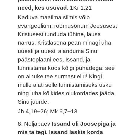
need, kes usuvad.
1Kr 1,21
Kaduva maailma silmis võib
evangeelium, rõõmusõnum Jeesusest
Kristusest tunduda tühine, lausa
narrus. Kristlasena pean minagi üha
uuesti ja uuesti alanduma Sinu
päästeplaani ees, Issand, ja
tunnistama koos kõigi pühadega: see
on ainuke tee surmast ellu! Kingi
mulle alati selle tunnistamiseks usku
ning luba kõikides olukordades jääda
Sinu juurde.
Jh 4,19–26; Mk 6,7–13
8. Neljapäev
Issand oli Joosepiga ja
mis ta tegi, Issand laskis korda