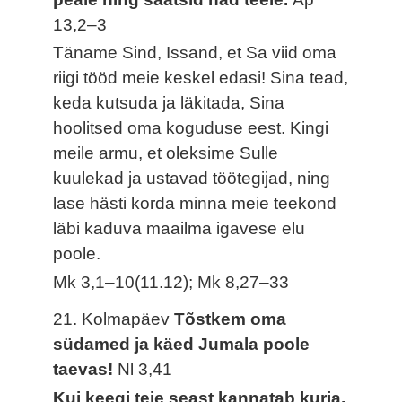
13,2–3
Täname Sind, Issand, et Sa viid oma
riigi tööd meie keskel edasi! Sina tead,
keda kutsuda ja läkitada, Sina
hoolitsed oma koguduse eest. Kingi
meile armu, et oleksime Sulle
kuulekad ja ustavad töötegijad, ning
lase hästi korda minna meie teekond
läbi kaduva maailma igavese elu
poole.
Mk 3,1–10(11.12); Mk 8,27–33
21. Kolmapäev
Tõstkem oma
südamed ja käed Jumala poole
taevas!
Nl 3,41
Kui keegi teie seast kannatab kurja,