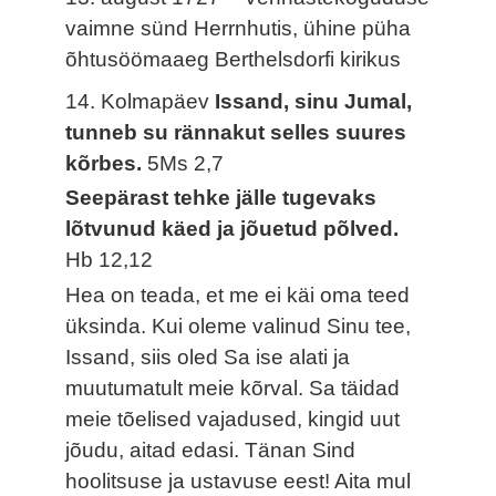
vaimne sünd Herrnhutis, ühine püha
õhtusöömaaeg Berthelsdorfi kirikus
14. Kolmapäev
Issand, sinu Jumal,
tunneb su rännakut selles suures
kõrbes.
5Ms 2,7
Seepärast tehke jälle tugevaks
lõtvunud käed ja jõuetud põlved.
Hb 12,12
Hea on teada, et me ei käi oma teed
üksinda. Kui oleme valinud Sinu tee,
Issand, siis oled Sa ise alati ja
muutumatult meie kõrval. Sa täidad
meie tõelised vajadused, kingid uut
jõudu, aitad edasi. Tänan Sind
hoolitsuse ja ustavuse eest! Aita mul