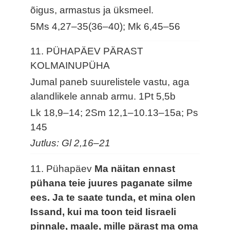
õigus, armastus ja üksmeel.
5Ms 4,27–35(36–40); Mk 6,45–56
11. PÜHAPÄEV PÄRAST
KOLMAINUPÜHA
Jumal paneb suurelistele vastu, aga
alandlikele annab armu.
1Pt 5,5b
Lk 18,9–14; 2Sm 12,1–10.13–15a; Ps
145
Jutlus: Gl 2,16–21
11. Pühapäev
Ma näitan ennast
pühana teie juures paganate silme
ees. Ja te saate tunda, et mina olen
Issand, kui ma toon teid Iisraeli
pinnale, maale, mille pärast ma oma