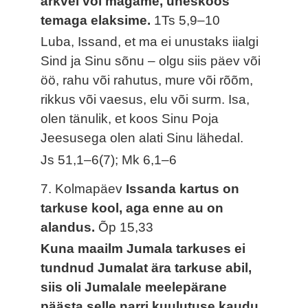
ärkvel või magame, üheskoos
temaga elaksime.
1Ts 5,9–10
Luba, Issand, et ma ei unustaks iialgi
Sind ja Sinu sõnu – olgu siis päev või
öö, rahu või rahutus, mure või rõõm,
rikkus või vaesus, elu või surm. Isa,
olen tänulik, et koos Sinu Poja
Jeesusega olen alati Sinu lähedal.
Js 51,1–6(7); Mk 6,1–6
7. Kolmapäev
Issanda kartus on
tarkuse kool, aga enne au on
alandus.
Õp 15,33
Kuna maailm Jumala tarkuses ei
tundnud Jumalat ära tarkuse abil,
siis oli Jumalale meelepärane
päästa selle narri kuulutuse kaudu