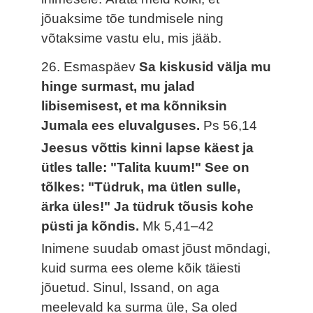
jõuaksime tõe tundmisele ning
võtaksime vastu elu, mis jääb.
26. Esmaspäev
Sa kiskusid välja mu
hinge surmast, mu jalad
libisemisest, et ma kõnniksin
Jumala ees eluvalguses.
Ps 56,14
Jeesus võttis kinni lapse käest ja
ütles talle: "Talita kuum!" See on
tõlkes: "Tüdruk, ma ütlen sulle,
ärka üles!" Ja tüdruk tõusis kohe
püsti ja kõndis.
Mk 5,41–42
Inimene suudab omast jõust mõndagi,
kuid surma ees oleme kõik täiesti
jõuetud. Sinul, Issand, on aga
meelevald ka surma üle, Sa oled