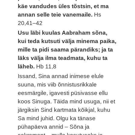
käe vandudes üles tõstsin, et ma
annan selle teie vanemaile.
Hs
20,41–42
Usu läbi kuulas Aabraham sõna,
kui teda kutsuti välja minema paika,
mille ta pidi saama pärandiks; ja ta
läks välja ilma teadmata, kuhu ta
läheb.
Hb 11,8
Issand, Sina annad inimese elule
suuna, mis viib õnnistusrikkale
eesmärgile, igavesti püsivasse ellu
koos Sinuga. Täida mind usuga, nii et
järgiksin Sind kartmata kõikjal, kuhu
Sa mind juhid. Olgu ka tänase
pühapäeva annid – Sõna ja