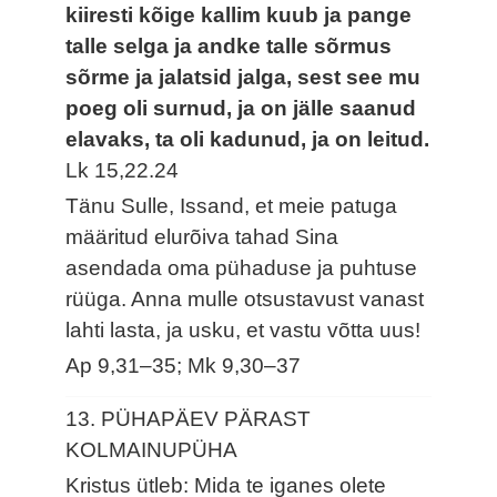
kiiresti kõige kallim kuub ja pange
talle selga ja andke talle sõrmus
sõrme ja jalatsid jalga, sest see mu
poeg oli surnud, ja on jälle saanud
elavaks, ta oli kadunud, ja on leitud.
Lk 15,22.24
Tänu Sulle, Issand, et meie patuga
määritud elurõiva tahad Sina
asendada oma pühaduse ja puhtuse
rüüga. Anna mulle otsustavust vanast
lahti lasta, ja usku, et vastu võtta uus!
Ap 9,31–35; Mk 9,30–37
13. PÜHAPÄEV PÄRAST
KOLMAINUPÜHA
Kristus ütleb: Mida te iganes olete