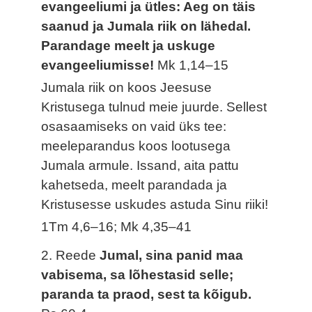
evangeeliumi ja ütles: Aeg on täis
saanud ja Jumala riik on lähedal.
Parandage meelt ja uskuge
evangeeliumisse!
Mk 1,14–15
Jumala riik on koos Jeesuse
Kristusega tulnud meie juurde. Sellest
osasaamiseks on vaid üks tee:
meeleparandus koos lootusega
Jumala armule. Issand, aita pattu
kahetseda, meelt parandada ja
Kristusesse uskudes astuda Sinu riiki!
1Tm 4,6–16; Mk 4,35–41
2. Reede
Jumal, sina panid maa
vabisema, sa lõhestasid selle;
paranda ta praod, sest ta kõigub.