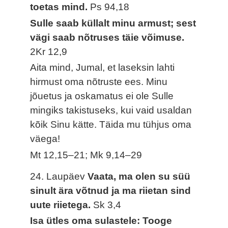
toetas mind.
Ps 94,18
Sulle saab küllalt minu armust; sest
vägi saab nõtruses täie võimuse.
2Kr 12,9
Aita mind, Jumal, et laseksin lahti
hirmust oma nõtruste ees. Minu
jõuetus ja oskamatus ei ole Sulle
mingiks takistuseks, kui vaid usaldan
kõik Sinu kätte. Täida mu tühjus oma
väega!
Mt 12,15–21; Mk 9,14–29
24. Laupäev
Vaata, ma olen su süü
sinult ära võtnud ja ma riietan sind
uute riietega.
Sk 3,4
Isa ütles oma sulastele: Tooge