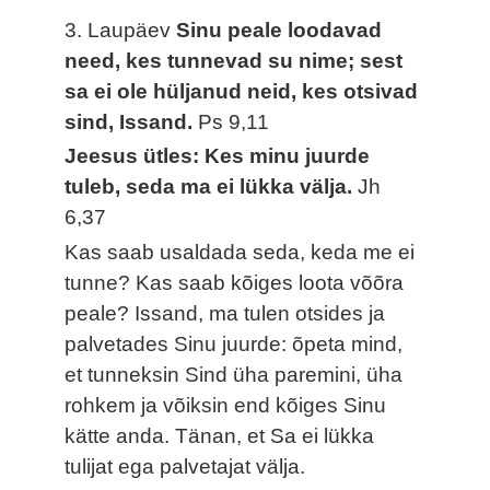
3. Laupäev
Sinu peale loodavad
need, kes tunnevad su nime; sest
sa ei ole hüljanud neid, kes otsivad
sind, Issand.
Ps 9,11
Jeesus ütles: Kes minu juurde
tuleb, seda ma ei lükka välja.
Jh
6,37
Kas saab usaldada seda, keda me ei
tunne? Kas saab kõiges loota võõra
peale? Issand, ma tulen otsides ja
palvetades Sinu juurde: õpeta mind,
et tunneksin Sind üha paremini, üha
rohkem ja võiksin end kõiges Sinu
kätte anda. Tänan, et Sa ei lükka
tulijat ega palvetajat välja.