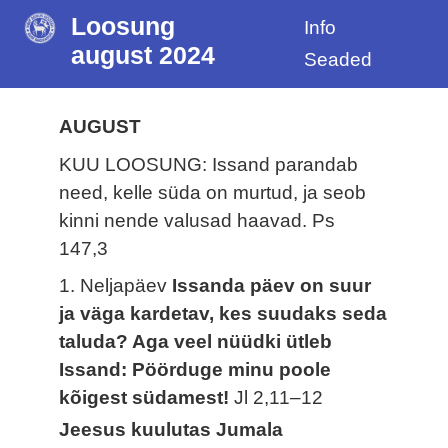
Loosung
Info
august 2024
Seaded
AUGUST
KUU LOOSUNG: Issand parandab
need, kelle süda on murtud, ja seob
kinni nende valusad haavad.
Ps
147,3
1. Neljapäev
Issanda päev on suur
ja väga kardetav, kes suudaks seda
taluda? Aga veel nüüdki ütleb
Issand: Pöörduge minu poole
kõigest südamest!
Jl 2,11–12
Jeesus kuulutas Jumala