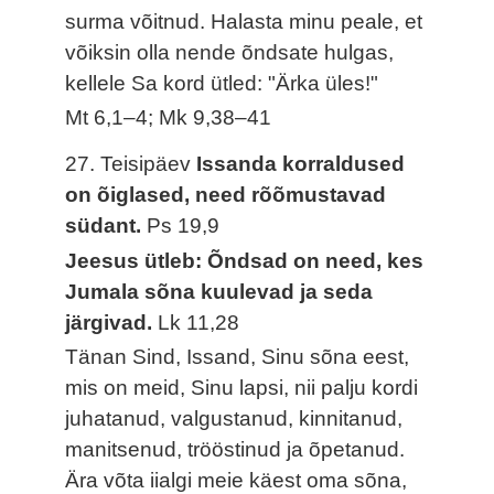
surma võitnud. Halasta minu peale, et
võiksin olla nende õndsate hulgas,
kellele Sa kord ütled: "Ärka üles!"
Mt 6,1–4; Mk 9,38–41
27. Teisipäev
Issanda korraldused
on õiglased, need rõõmustavad
südant.
Ps 19,9
Jeesus ütleb: Õndsad on need, kes
Jumala sõna kuulevad ja seda
järgivad.
Lk 11,28
Tänan Sind, Issand, Sinu sõna eest,
mis on meid, Sinu lapsi, nii palju kordi
juhatanud, valgustanud, kinnitanud,
manitsenud, trööstinud ja õpetanud.
Ära võta iialgi meie käest oma sõna,