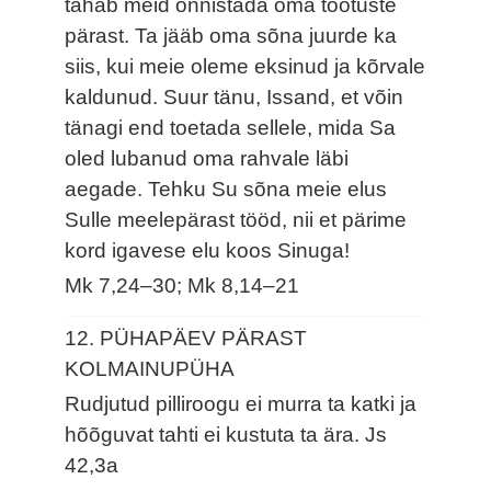
tahab meid õnnistada oma tõotuste
pärast. Ta jääb oma sõna juurde ka
siis, kui meie oleme eksinud ja kõrvale
kaldunud. Suur tänu, Issand, et võin
tänagi end toetada sellele, mida Sa
oled lubanud oma rahvale läbi
aegade. Tehku Su sõna meie elus
Sulle meelepärast tööd, nii et pärime
kord igavese elu koos Sinuga!
Mk 7,24–30; Mk 8,14–21
12. PÜHAPÄEV PÄRAST
KOLMAINUPÜHA
Rudjutud pilliroogu ei murra ta katki ja
hõõguvat tahti ei kustuta ta ära.
Js
42,3a