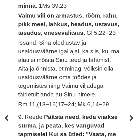
minna.
1Ms 39,23
Vaimu vili on armastus, rõõm, rahu,
pikk meel, lahkus, headus, ustavus,
tasadus, enesevalitsus.
Gl 5,22–23
Issand, Sina oled ustav ja
usaldusväärne igal ajal, ka siis, kui ma
alati ei mõista Sinu teed ja tahtmist.
Aita ja õnnista, et minagi võiksin olla
usaldusväärne oma töödes ja
tegemistes ning Vaimu viljadega
täidetult anda au Sinu nimele.
Rm 11,(13–16)17–24; Mk 6,14–29
9. Reede
Päästa need, keda viiakse
surma, ja peata, kes vanguvad
tapmisele! Kui sa ütled: "Vaata, me