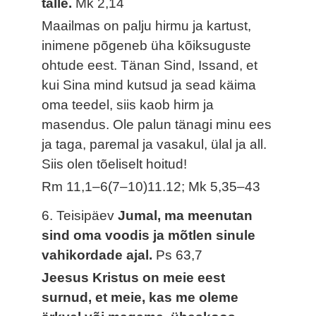
talle.
Mk 2,14
Maailmas on palju hirmu ja kartust,
inimene põgeneb üha kõiksuguste
ohtude eest. Tänan Sind, Issand, et
kui Sina mind kutsud ja sead käima
oma teedel, siis kaob hirm ja
masendus. Ole palun tänagi minu ees
ja taga, paremal ja vasakul, ülal ja all.
Siis olen tõeliselt hoitud!
Rm 11,1–6(7–10)11.12; Mk 5,35–43
6. Teisipäev
Jumal, ma meenutan
sind oma voodis ja mõtlen sinule
vahikordade ajal.
Ps 63,7
Jeesus Kristus on meie eest
surnud, et meie, kas me oleme