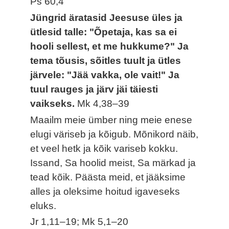
Ps 60,4
Jüngrid äratasid Jeesuse üles ja
ütlesid talle: "Õpetaja, kas sa ei
hooli sellest, et me hukkume?" Ja
tema tõusis, sõitles tuult ja ütles
järvele: "Jää vakka, ole vait!" Ja
tuul rauges ja järv jäi täiesti
vaikseks.
Mk 4,38–39
Maailm meie ümber ning meie enese
elugi väriseb ja kõigub. Mõnikord näib,
et veel hetk ja kõik variseb kokku.
Issand, Sa hoolid meist, Sa märkad ja
tead kõik. Päästa meid, et jääksime
alles ja oleksime hoitud igaveseks
eluks.
Jr 1,11–19; Mk 5,1–20