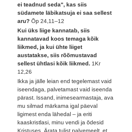
ei teadnud seda", kas siis
südamete läbikatsuja ei saa sellest
aru?
Õp 24,11–12
Kui üks liige kannatab, siis
kannatavad koos temaga kõik
liikmed, ja kui ühte liiget
austatakse, siis rõõmustavad
sellest ühtlasi kõik liikmed.
1Kr
12,26
Ikka ja jälle leian end tegelemast vaid
iseendaga, palvetamast vaid iseenda
pärast. Issand, inimesearmastaja, ava
mu silmad märkama igal päeval
ligimest enda lähedal – ja eriti
kaaskristlasi, minu vendi ja õdesid
Kristuses. Ärata tulist palvemeelt, et