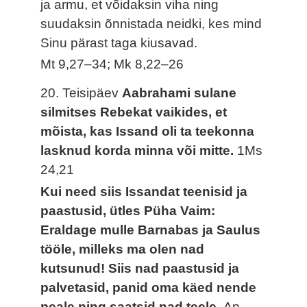
ja armu, et võidaksin viha ning
suudaksin õnnistada neidki, kes mind
Sinu pärast taga kiusavad.
Mt 9,27–34; Mk 8,22–26
20. Teisipäev
Aabrahami sulane
silmitses Rebekat vaikides, et
mõista, kas Issand oli ta teekonna
lasknud korda minna või mitte.
1Ms
24,21
Kui need siis Issandat teenisid ja
paastusid, ütles Püha Vaim:
Eraldage mulle Barnabas ja Saulus
tööle, milleks ma olen nad
kutsunud! Siis nad paastusid ja
palvetasid, panid oma käed nende
peale ning saatsid nad teele.
Ap