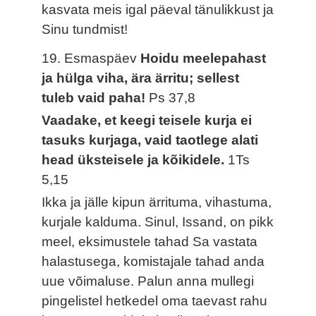
kasvata meis igal päeval tänulikkust ja
Sinu tundmist!
19. Esmaspäev
Hoidu meelepahast
ja hülga viha, ära ärritu; sellest
tuleb vaid paha!
Ps 37,8
Vaadake, et keegi teisele kurja ei
tasuks kurjaga, vaid taotlege alati
head üksteisele ja kõikidele.
1Ts
5,15
Ikka ja jälle kipun ärrituma, vihastuma,
kurjale kalduma. Sinul, Issand, on pikk
meel, eksimustele tahad Sa vastata
halastusega, komistajale tahad anda
uue võimaluse. Palun anna mullegi
pingelistel hetkedel oma taevast rahu