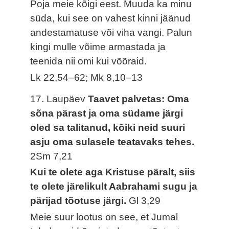
Poja meie kõigi eest. Muuda ka minu
süda, kui see on vahest kinni jäänud
andestamatuse või viha vangi. Palun
kingi mulle võime armastada ja
teenida nii omi kui võõraid.
Lk 22,54–62; Mk 8,10–13
17. Laupäev
Taavet palvetas: Oma
sõna pärast ja oma südame järgi
oled sa talitanud, kõiki neid suuri
asju oma sulasele teatavaks tehes.
2Sm 7,21
Kui te olete aga Kristuse päralt, siis
te olete järelikult Aabrahami sugu ja
pärijad tõotuse järgi.
Gl 3,29
Meie suur lootus on see, et Jumal