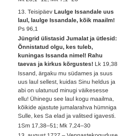
13. Teisipäev
Laulge Issandale uus
laul, laulge Issandale, kõik maailm!
Ps 96,1
Jüngrid ülistasid Jumalat ja ütlesid:
Õnnistatud olgu, kes tuleb,
kuningas Issanda nimel! Rahu
taevas ja kirkus kõrgustes!
Lk 19,38
Issand, ärgaku mu südames ja suus
uus laul sellest, kuidas Sinu heldus ja
abi on ulatunud minugi väikesesse
ellu! Ühinegu see laul kogu maailma,
kõikide ajastute jumalarahva hümniga
Sulle, kes Sa elad ja valitsed igavesti.
1Sm 17,38–51; Mk 7,24–30
13. august 1727 – Vennastekoguduse