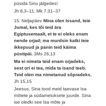
püsida Sinu jälgedes!
Jh 8,3–11; Mk 7,31–37
15. Neljapäev
Mina olen Issand, teie
Jumal, kes tõi teid ära
Egiptusemaalt, et te ei oleks enam
nende orjad; ma murdsin katki teie
ikkepuud ja panin teid käima
püstipäi.
3Ms 26,13
Ma ei nimeta teid enam orjadeks,
sest ori ei tea, mida ta isand teeb.
Teid olen ma nimetanud sõpradeks.
Jh 15,15
Jeesus, Sina tood meid taevase Isa
mõtete ja südametuksete juurde. Sina
ise oledki see Isa mõte ja