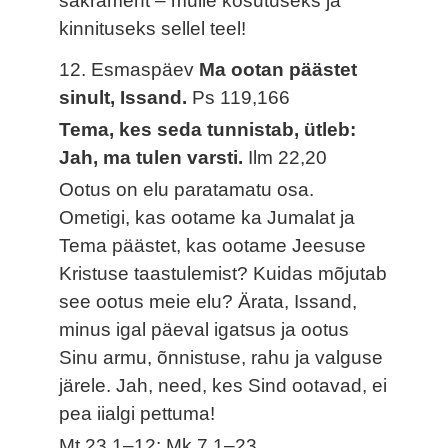
sakrament – mulle kosutuseks ja
kinnituseks sellel teel!
12. Esmaspäev
Ma ootan päästet
sinult, Issand.
Ps 119,166
Tema, kes seda tunnistab, ütleb:
Jah, ma tulen varsti.
Ilm 22,20
Ootus on elu paratamatu osa.
Ometigi, kas ootame ka Jumalat ja
Tema päästet, kas ootame Jeesuse
Kristuse taastulemist? Kuidas mõjutab
see ootus meie elu? Ärata, Issand,
minus igal päeval igatsus ja ootus
Sinu armu, õnnistuse, rahu ja valguse
järele. Jah, need, kes Sind ootavad, ei
pea iialgi pettuma!
Mt 23,1–12; Mk 7,1–23