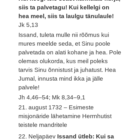
siis ta palvetagu! Kui kellelgi on
hea meel, siis ta laulgu tänulaule!
Jk 5,13
Issand, tuleta mulle nii rõõmus kui
mures meelde seda, et Sinu poole
palvetada on alati kohane ja hea. Pole
olemas olukorda, kus meil poleks
tarvis Sinu õnnistust ja juhatust. Hea
Jumal, innusta mind ikka ja jälle
palvele!
Jh 4,46–54; Mk 8,34–9,1
21. august 1732 – Esimeste
misjonäride lähetamine Herrnhutist
teistele mandritele
22. Neljapäev
Issand ütleb: Kui sa