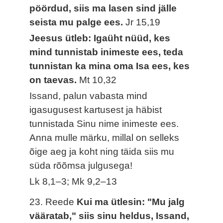
pöördud, siis ma lasen sind jälle
seista mu palge ees.
Jr 15,19
Jeesus ütleb: Igaüht nüüd, kes
mind tunnistab inimeste ees, teda
tunnistan ka mina oma Isa ees, kes
on taevas.
Mt 10,32
Issand, palun vabasta mind
igasugusest kartusest ja häbist
tunnistada Sinu nime inimeste ees.
Anna mulle märku, millal on selleks
õige aeg ja koht ning täida siis mu
süda rõõmsa julgusega!
Lk 8,1–3; Mk 9,2–13
23. Reede
Kui ma ütlesin: "Mu jalg
vääratab," siis sinu heldus, Issand,