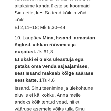
aitaksime kanda üksteise koormaid
Sinu ette, kes Sa tead kõik ja võid
kõik!
Ef 2,11–18; Mk 6,30–44
10. Laupäev
Mina, Issand, armastan
õiglust, vihkan röövimist ja
nurjatust.
Js 61,8
Et ükski ei oleks üleastuja ega
petaks oma venda asjaajamises,
sest Issand maksab kõige säärase
eest kätte.
1Ts 4,6
Issand, Sinu teenimine ja ülekohtune
eluviis ei käi kokku. Anna meile
andeks kõik tehtud vead, nii et
vääruse asemele võiks tulla Sinu