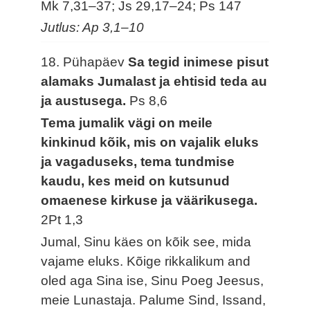
Mk 7,31–37; Js 29,17–24; Ps 147
Jutlus: Ap 3,1–10
18. Pühapäev
Sa tegid inimese pisut
alamaks Jumalast ja ehtisid teda au
ja austusega.
Ps 8,6
Tema jumalik vägi on meile
kinkinud kõik, mis on vajalik eluks
ja vagaduseks, tema tundmise
kaudu, kes meid on kutsunud
omaenese kirkuse ja väärikusega.
2Pt 1,3
Jumal, Sinu käes on kõik see, mida
vajame eluks. Kõige rikkalikum and
oled aga Sina ise, Sinu Poeg Jeesus,
meie Lunastaja. Palume Sind, Issand,