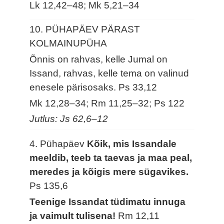
Lk 12,42–48; Mk 5,21–34
10. PÜHAPÄEV PÄRAST
KOLMAINUPÜHA
Õnnis on rahvas, kelle Jumal on
Issand, rahvas, kelle tema on valinud
enesele pärisosaks.
Ps 33,12
Mk 12,28–34; Rm 11,25–32; Ps 122
Jutlus: Js 62,6–12
4. Pühapäev
Kõik, mis Issandale
meeldib, teeb ta taevas ja maa peal,
meredes ja kõigis mere sügavikes.
Ps 135,6
Teenige Issandat tüdimatu innuga
ja vaimult tulisena!
Rm 12,11